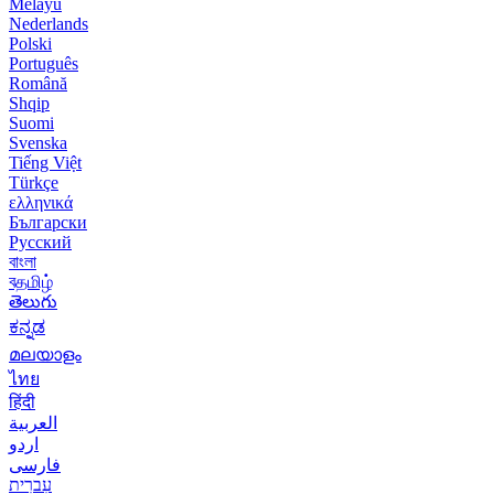
Melayu
Nederlands
Polski
Português
Română
Shqip
Suomi
Svenska
Tiếng Việt
Türkçe
ελληνικά
Български
Русский
বাংলা
বதமிழ்
తెలుగు
ಕನ್ನಡ
മലയാളം
ไทย
हिंदी
العربية
اردو
فارسی
עִברִית