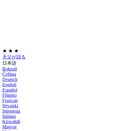
★
★
★
天父が語る
日本語
Bokmål
Čeština
Deutsch
English
Español
Filipino
Français
Hrvatski
Indonesia
Italiana
Kiswahili
Magyar