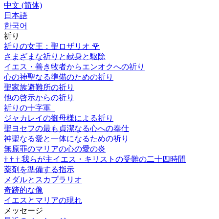
中文 (简体)
日本語
한국어
祈り
祈りの女王：聖ロザリオ
🌹
さまざまな祈りと献身と駆除
イエス・善き牧者からエンオクへの祈り
心の神聖なる準備のための祈り
聖家族避難所の祈り
他の啓示からの祈り
祈りの十字軍
ジャカレイの御母様による祈り
聖ヨセフの最も貞潔なる心への奉仕
神聖なる愛と一体になるための祈り
無原罪のマリアの心の愛の炎
†
†
†
我らが主イエス・キリストの受難の二十四時間
薬剤を準備する指示
メダルとスカプラリオ
奇跡的な像
イエスとマリアの現れ
メッセージ