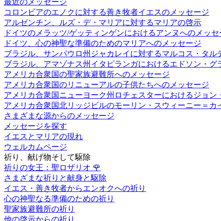
最近のメッセージ
コロンビアのエノクに対する善き牧者イエスのメッセージ
アルゼンチン、ルズ・デ・マリアに対するマリアの啓示
ドイツのメラッツ/ゲッティンゲンにおけるアンヌへのメッセ
ドイツ、心の神聖な準備のためのマリアへのメッセージ
ブラジル、サンパウロ州ジャカレイに対するマルコス・タル
ブラジル、アマゾナス州イタピランガにおけるエドソン・グ
アメリカ合衆国の聖家族避難所へのメッセージ
アメリカ合衆国のリニューアルの子供たちへのメッセージ
アメリカ合衆国ニューヨーク州ロチェスターにおけるジョン
アメリカ合衆国北リッジビルのモーリン・スウィーニー＝カ
さまざまな源からのメッセージ
メッセージを探す
イエスとマリアの現れ
ウェルカムページ
祈り、献げ物そして駆除
祈りの女王：聖ロザリオ
🌹
さまざまな祈りと献身と駆除
イエス・善き牧者からエンオクへの祈り
心の神聖なる準備のための祈り
聖家族避難所の祈り
他の啓示からの祈り