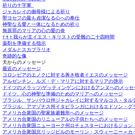
祈りの十字軍
ジャカレイの御母様による祈り
聖ヨセフの最も貞潔なる心への奉仕
神聖なる愛と一体になるための祈り
無原罪のマリアの心の愛の炎
†
†
†
我らが主イエス・キリストの受難の二十四時間
薬剤を準備する指示
メダルとスカプラリオ
奇跡的な像
天からのメッセージ
最近のメッセージ
コロンビアのエノクに対する善き牧者イエスのメッセージ
アルゼンチン、ルズ・デ・マリアに対するマリアの啓示
ドイツのメラッツ/ゲッティンゲンにおけるアンヌへのメッセ
ドイツ、心の神聖な準備のためのマリアへのメッセージ
ブラジル、サンパウロ州ジャカレイに対するマルコス・タル
ブラジル、アマゾナス州イタピランガにおけるエドソン・グ
アメリカ合衆国の聖家族避難所へのメッセージ
アメリカ合衆国のリニューアルの子供たちへのメッセージ
アメリカ合衆国ニューヨーク州ロチェスターにおけるジョン
アメリカ合衆国北リッジビルのモーリン・スウィーニー＝カ