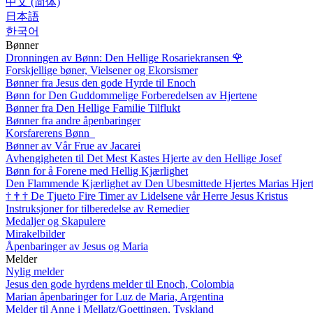
中文 (简体)
日本語
한국어
Bønner
Dronningen av Bønn: Den Hellige Rosariekransen
🌹
Forskjellige bøner, Vielsener og Ekorsismer
Bønner fra Jesus den gode Hyrde til Enoch
Bønn for Den Guddommelige Forberedelsen av Hjertene
Bønner fra Den Hellige Familie Tilflukt
Bønner fra andre åpenbaringer
Korsfarerens Bønn
Bønner av Vår Frue av Jacarei
Avhengigheten til Det Mest Kastes Hjerte av den Hellige Josef
Bønn for å Forene med Hellig Kjærlighet
Den Flammende Kjærlighet av Den Ubesmittede Hjertes Marias Hjer
†
†
†
De Tjueto Fire Timer av Lidelsene vår Herre Jesus Kristus
Instruksjoner for tilberedelse av Remedier
Medaljer og Skapulere
Mirakelbilder
Åpenbaringer av Jesus og Maria
Melder
Nylig melder
Jesus den gode hyrdens melder til Enoch, Colombia
Marian åpenbaringer for Luz de Maria, Argentina
Melder til Anne i Mellatz/Goettingen, Tyskland