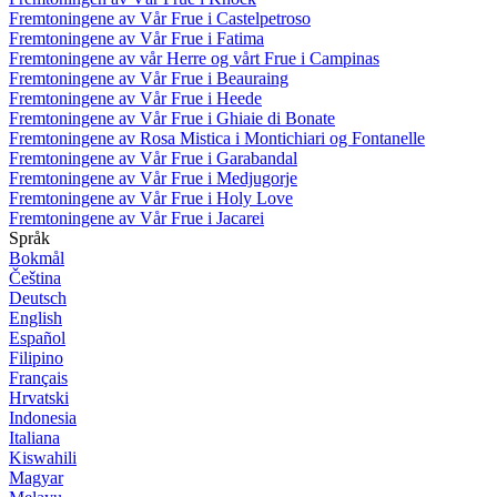
Fremtoningene av Vår Frue i Castelpetroso
Fremtoningene av Vår Frue i Fatima
Fremtoningene av vår Herre og vårt Frue i Campinas
Fremtoningene av Vår Frue i Beauraing
Fremtoningene av Vår Frue i Heede
Fremtoningene av Vår Frue i Ghiaie di Bonate
Fremtoningene av Rosa Mistica i Montichiari og Fontanelle
Fremtoningene av Vår Frue i Garabandal
Fremtoningene av Vår Frue i Medjugorje
Fremtoningene av Vår Frue i Holy Love
Fremtoningene av Vår Frue i Jacarei
Språk
Bokmål
Čeština
Deutsch
English
Español
Filipino
Français
Hrvatski
Indonesia
Italiana
Kiswahili
Magyar