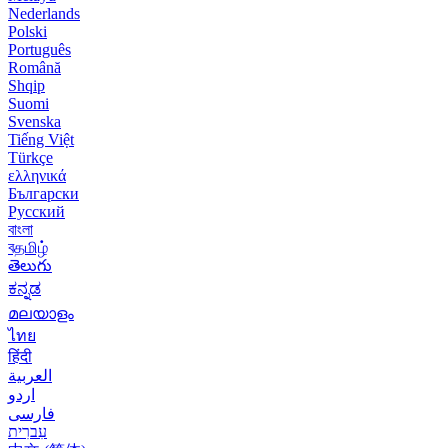
Nederlands
Polski
Português
Română
Shqip
Suomi
Svenska
Tiếng Việt
Türkçe
ελληνικά
Български
Русский
বাংলা
বதமிழ்
తెలుగు
ಕನ್ನಡ
മലയാളം
ไทย
हिंदी
العربية
اردو
فارسی
עִברִית