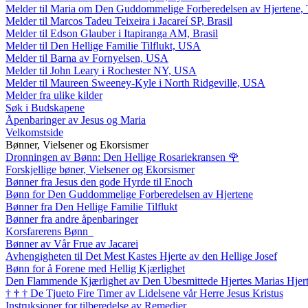
Melder til Maria om Den Guddommelige Forberedelsen av Hjertene, 
Melder til Marcos Tadeu Teixeira i Jacareí SP, Brasil
Melder til Edson Glauber i Itapiranga AM, Brasil
Melder til Den Hellige Familie Tilflukt, USA
Melder til Barna av Fornyelsen, USA
Melder til John Leary i Rochester NY, USA
Melder til Maureen Sweeney-Kyle i North Ridgeville, USA
Melder fra ulike kilder
Søk i Budskapene
Åpenbaringer av Jesus og Maria
Velkomstside
Bønner, Vielsener og Ekorsismer
Dronningen av Bønn: Den Hellige Rosariekransen
🌹
Forskjellige bøner, Vielsener og Ekorsismer
Bønner fra Jesus den gode Hyrde til Enoch
Bønn for Den Guddommelige Forberedelsen av Hjertene
Bønner fra Den Hellige Familie Tilflukt
Bønner fra andre åpenbaringer
Korsfarerens Bønn
Bønner av Vår Frue av Jacarei
Avhengigheten til Det Mest Kastes Hjerte av den Hellige Josef
Bønn for å Forene med Hellig Kjærlighet
Den Flammende Kjærlighet av Den Ubesmittede Hjertes Marias Hjer
†
†
†
De Tjueto Fire Timer av Lidelsene vår Herre Jesus Kristus
Instruksjoner for tilberedelse av Remedier