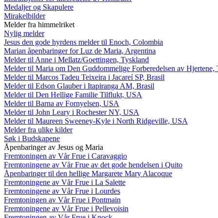
Medaljer og Skapulere
Mirakelbilder
Melder fra himmelriket
Nylig melder
Jesus den gode hyrdens melder til Enoch, Colombia
Marian åpenbaringer for Luz de Maria, Argentina
Melder til Anne i Mellatz/Goettingen, Tyskland
Melder til Maria om Den Guddommelige Forberedelsen av Hjertene, 
Melder til Marcos Tadeu Teixeira i Jacareí SP, Brasil
Melder til Edson Glauber i Itapiranga AM, Brasil
Melder til Den Hellige Familie Tilflukt, USA
Melder til Barna av Fornyelsen, USA
Melder til John Leary i Rochester NY, USA
Melder til Maureen Sweeney-Kyle i North Ridgeville, USA
Melder fra ulike kilder
Søk i Budskapene
Åpenbaringer av Jesus og Maria
Fremtoningen av Vår Frue i Caravaggio
Fremtoningene av Vår Frue av det gode hendelsen i Quito
Åpenbaringer til den hellige Margarete Mary Alacoque
Fremtoningene av Vår Frue i La Salette
Fremtoningene av Vår Frue i Lourdes
Fremtoningen av Vår Frue i Pontmain
Fremtoningene av Vår Frue i Pellevoisin
Fremtoningen av Vår Frue i Knock