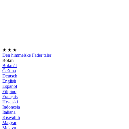
★
★
★
Den himmelske Fader taler
Bokm
Bokmål
Čeština
Deutsch
English
Español
Filipino
Français
Hrvatski
Indonesia
Italiana
Kiswahili
Magyar
Melayu