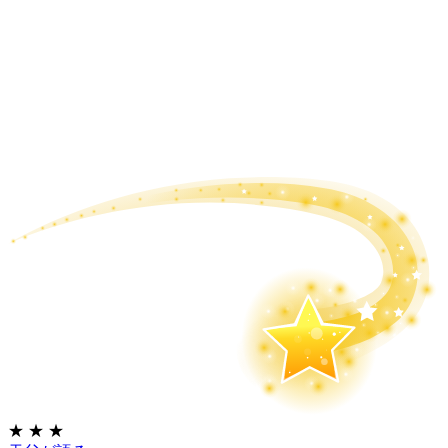
★
★
★