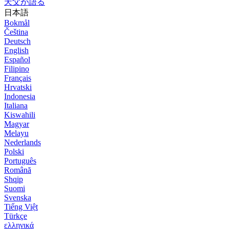
天父が語る
日本語
Bokmål
Čeština
Deutsch
English
Español
Filipino
Français
Hrvatski
Indonesia
Italiana
Kiswahili
Magyar
Melayu
Nederlands
Polski
Português
Română
Shqip
Suomi
Svenska
Tiếng Việt
Türkçe
ελληνικά