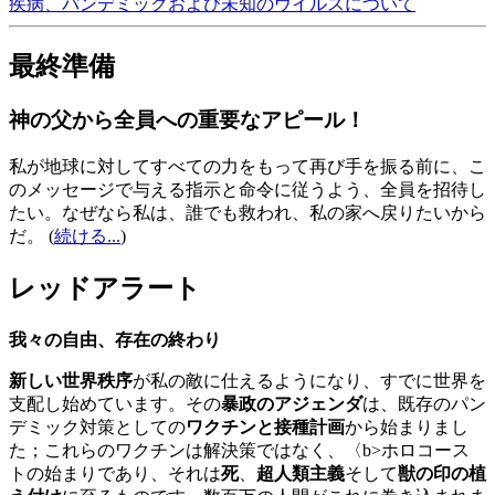
疾病、パンデミックおよび未知のウイルスについて
最終準備
神の父から全員への重要なアピール！
私が地球に対してすべての力をもって再び手を振る前に、こ
のメッセージで与える指示と命令に従うよう、全員を招待し
たい。なぜなら私は、誰でも救われ、私の家へ戻りたいから
だ。
(
続ける...
)
レッドアラート
我々の自由、存在の終わり
新しい世界秩序
が私の敵に仕えるようになり、すでに世界を
支配し始めています。その
暴政のアジェンダ
は、既存のパン
デミック対策としての
ワクチンと接種計画
から始まりまし
た；これらのワクチンは解決策ではなく、〈b>ホロコース
トの始まりであり、それは
死
、
超人類主義
そして
獣の印の植