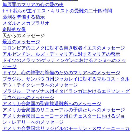
無原罪のマリアの心の愛の炎
†
†
†
我らが主イエス・キリストの受難の二十四時間
薬剤を準備する指示
メダルとスカプラリオ
奇跡的な像
天からのメッセージ
最近のメッセージ
コロンビアのエノクに対する善き牧者イエスのメッセージ
アルゼンチン、ルズ・デ・マリアに対するマリアの啓示
ドイツのメラッツ/ゲッティンゲンにおけるアンヌへのメッ
セージ
ドイツ、心の神聖な準備のためのマリアへのメッセージ
ブラジル、サンパウロ州ジャカレイに対するマルコス・タル
デウ・テイクシーラへのメッセージ
ブラジル、アマゾナス州イタピランガにおけるエドソン・グ
ラウベルへのメッセージ
アメリカ合衆国の聖家族避難所へのメッセージ
アメリカ合衆国のリニューアルの子供たちへのメッセージ
アメリカ合衆国ニューヨーク州ロチェスターにおけるジョ
ン・レアリーへのメッセージ
アメリカ合衆国北リッジビルのモーリン・スウィーニー＝カ