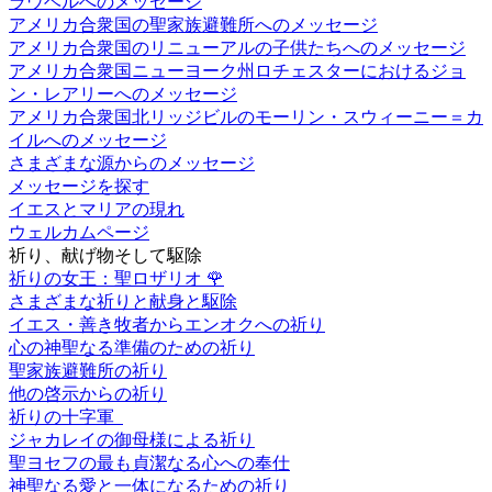
ラウベルへのメッセージ
アメリカ合衆国の聖家族避難所へのメッセージ
アメリカ合衆国のリニューアルの子供たちへのメッセージ
アメリカ合衆国ニューヨーク州ロチェスターにおけるジョ
ン・レアリーへのメッセージ
アメリカ合衆国北リッジビルのモーリン・スウィーニー＝カ
イルへのメッセージ
さまざまな源からのメッセージ
メッセージを探す
イエスとマリアの現れ
ウェルカムページ
祈り、献げ物そして駆除
祈りの女王：聖ロザリオ
🌹
さまざまな祈りと献身と駆除
イエス・善き牧者からエンオクへの祈り
心の神聖なる準備のための祈り
聖家族避難所の祈り
他の啓示からの祈り
祈りの十字軍
ジャカレイの御母様による祈り
聖ヨセフの最も貞潔なる心への奉仕
神聖なる愛と一体になるための祈り