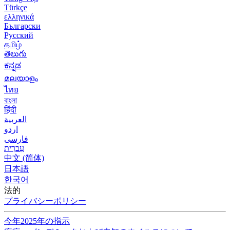
Türkçe
ελληνικά
Български
Русский
தமிழ்
తెలుగు
ಕನ್ನಡ
മലയാളം
ไทย
বাংলা
हिंदी
العربية
اردو
فارسی
עִברִית
中文 (简体)
日本語
한국어
法的
プライバシーポリシー
今年2025年の指示