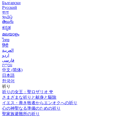
Български
Русский
বাংলা
বதமிழ்
తెలుగు
ಕನ್ನಡ
മലയാളം
ไทย
हिंदी
العربية
اردو
فارسی
עִברִית
中文 (简体)
日本語
한국어
祈り
祈りの女王：聖ロザリオ
🌹
さまざまな祈りと献身と駆除
イエス・善き牧者からエンオクへの祈り
心の神聖なる準備のための祈り
聖家族避難所の祈り