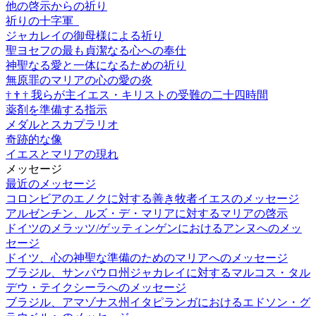
他の啓示からの祈り
祈りの十字軍
ジャカレイの御母様による祈り
聖ヨセフの最も貞潔なる心への奉仕
神聖なる愛と一体になるための祈り
無原罪のマリアの心の愛の炎
†
†
†
我らが主イエス・キリストの受難の二十四時間
薬剤を準備する指示
メダルとスカプラリオ
奇跡的な像
イエスとマリアの現れ
メッセージ
最近のメッセージ
コロンビアのエノクに対する善き牧者イエスのメッセージ
アルゼンチン、ルズ・デ・マリアに対するマリアの啓示
ドイツのメラッツ/ゲッティンゲンにおけるアンヌへのメッ
セージ
ドイツ、心の神聖な準備のためのマリアへのメッセージ
ブラジル、サンパウロ州ジャカレイに対するマルコス・タル
デウ・テイクシーラへのメッセージ
ブラジル、アマゾナス州イタピランガにおけるエドソン・グ