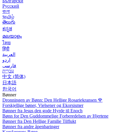
Български
Русский
বাংলা
বதமிழ்
తెలుగు
ಕನ್ನಡ
മലയാളം
ไทย
हिंदी
العربية
اردو
فارسی
עִברִית
中文 (简体)
日本語
한국어
Bønner
Dronningen av Bønn: Den Hellige Rosariekransen
🌹
Forskjellige bøner, Vielsener og Ekorsismer
Bønner fra Jesus den gode Hyrde til Enoch
Bønn for Den Guddommelige Forberedelsen av Hjertene
Bønner fra Den Hellige Familie Tilflukt
Bønner fra andre åpenbaringer
Korsfarerens Bønn