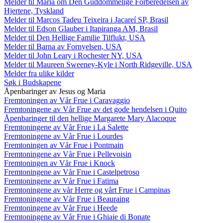
Melder til Maria om Den Guddommelige Forberedelsen av
Hjertene, Tyskland
Melder til Marcos Tadeu Teixeira i Jacareí SP, Brasil
Melder til Edson Glauber i Itapiranga AM, Brasil
Melder til Den Hellige Familie Tilflukt, USA
Melder til Barna av Fornyelsen, USA
Melder til John Leary i Rochester NY, USA
Melder til Maureen Sweeney-Kyle i North Ridgeville, USA
Melder fra ulike kilder
Søk i Budskapene
Åpenbaringer av Jesus og Maria
Fremtoningen av Vår Frue i Caravaggio
Fremtoningene av Vår Frue av det gode hendelsen i Quito
Åpenbaringer til den hellige Margarete Mary Alacoque
Fremtoningene av Vår Frue i La Salette
Fremtoningene av Vår Frue i Lourdes
Fremtoningen av Vår Frue i Pontmain
Fremtoningene av Vår Frue i Pellevoisin
Fremtoningen av Vår Frue i Knock
Fremtoningene av Vår Frue i Castelpetroso
Fremtoningene av Vår Frue i Fatima
Fremtoningene av vår Herre og vårt Frue i Campinas
Fremtoningene av Vår Frue i Beauraing
Fremtoningene av Vår Frue i Heede
Fremtoningene av Vår Frue i Ghiaie di Bonate