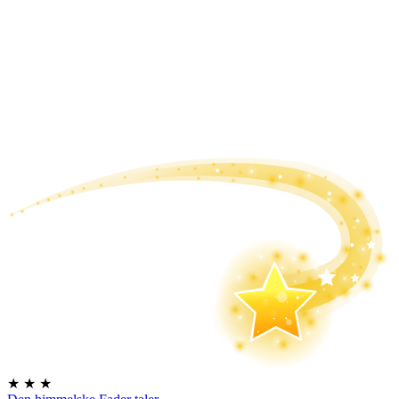
★
★
★