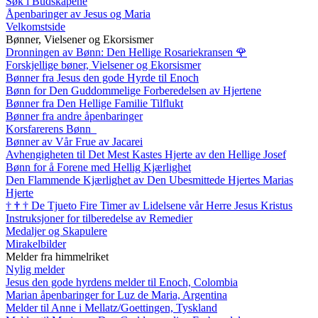
Søk i Budskapene
Åpenbaringer av Jesus og Maria
Velkomstside
Bønner, Vielsener og Ekorsismer
Dronningen av Bønn: Den Hellige Rosariekransen
🌹
Forskjellige bøner, Vielsener og Ekorsismer
Bønner fra Jesus den gode Hyrde til Enoch
Bønn for Den Guddommelige Forberedelsen av Hjertene
Bønner fra Den Hellige Familie Tilflukt
Bønner fra andre åpenbaringer
Korsfarerens Bønn
Bønner av Vår Frue av Jacarei
Avhengigheten til Det Mest Kastes Hjerte av den Hellige Josef
Bønn for å Forene med Hellig Kjærlighet
Den Flammende Kjærlighet av Den Ubesmittede Hjertes Marias
Hjerte
†
†
†
De Tjueto Fire Timer av Lidelsene vår Herre Jesus Kristus
Instruksjoner for tilberedelse av Remedier
Medaljer og Skapulere
Mirakelbilder
Melder fra himmelriket
Nylig melder
Jesus den gode hyrdens melder til Enoch, Colombia
Marian åpenbaringer for Luz de Maria, Argentina
Melder til Anne i Mellatz/Goettingen, Tyskland