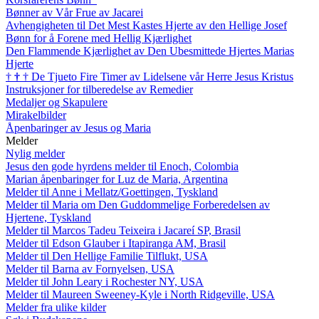
Bønner av Vår Frue av Jacarei
Avhengigheten til Det Mest Kastes Hjerte av den Hellige Josef
Bønn for å Forene med Hellig Kjærlighet
Den Flammende Kjærlighet av Den Ubesmittede Hjertes Marias
Hjerte
†
†
†
De Tjueto Fire Timer av Lidelsene vår Herre Jesus Kristus
Instruksjoner for tilberedelse av Remedier
Medaljer og Skapulere
Mirakelbilder
Åpenbaringer av Jesus og Maria
Melder
Nylig melder
Jesus den gode hyrdens melder til Enoch, Colombia
Marian åpenbaringer for Luz de Maria, Argentina
Melder til Anne i Mellatz/Goettingen, Tyskland
Melder til Maria om Den Guddommelige Forberedelsen av
Hjertene, Tyskland
Melder til Marcos Tadeu Teixeira i Jacareí SP, Brasil
Melder til Edson Glauber i Itapiranga AM, Brasil
Melder til Den Hellige Familie Tilflukt, USA
Melder til Barna av Fornyelsen, USA
Melder til John Leary i Rochester NY, USA
Melder til Maureen Sweeney-Kyle i North Ridgeville, USA
Melder fra ulike kilder