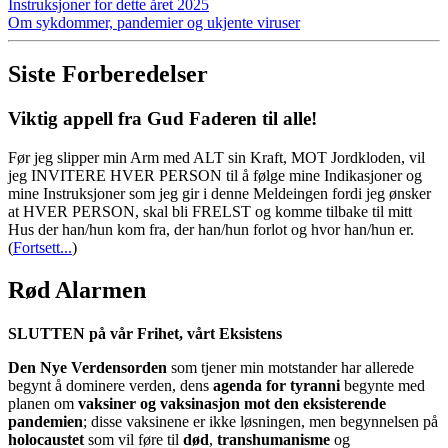
Instruksjoner for dette året 2025
Om sykdommer, pandemier og ukjente viruser
Siste Forberedelser
Viktig appell fra Gud Faderen til alle!
Før jeg slipper min Arm med ALT sin Kraft, MOT Jordkloden, vil
jeg INVITERE HVER PERSON til å følge mine Indikasjoner og
mine Instruksjoner som jeg gir i denne Meldeingen fordi jeg ønsker
at HVER PERSON, skal bli FRELST og komme tilbake til mitt
Hus der han/hun kom fra, der han/hun forlot og hvor han/hun er.
(
Fortsett...
)
Rød Alarmen
SLUTTEN på vår Frihet, vårt Eksistens
Den Nye Verdensorden
som tjener min motstander har allerede
begynt å dominere verden, dens
agenda for tyranni
begynte med
planen om
vaksiner og vaksinasjon mot den eksisterende
pandemien
; disse vaksinene er ikke løsningen, men begynnelsen på
holocaustet
som vil føre til
død
,
transhumanisme
og