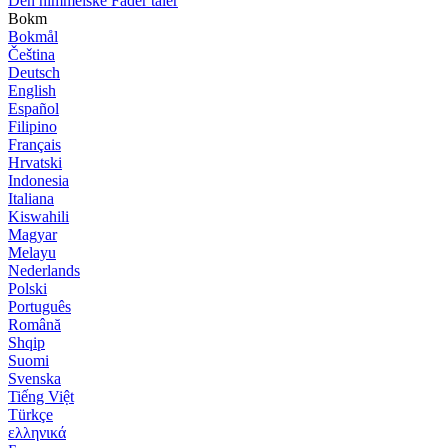
Den himmelske Fader taler
Bokm
Bokmål
Čeština
Deutsch
English
Español
Filipino
Français
Hrvatski
Indonesia
Italiana
Kiswahili
Magyar
Melayu
Nederlands
Polski
Português
Română
Shqip
Suomi
Svenska
Tiếng Việt
Türkçe
ελληνικά