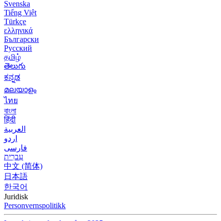
Svenska
Tiếng Việt
Türkçe
ελληνικά
Български
Русский
தமிழ்
తెలుగు
ಕನ್ನಡ
മലയാളം
ไทย
বাংলা
हिंदी
العربية
اردو
فارسی
עִברִית
中文 (简体)
日本語
한국어
Juridisk
Personvernspolitikk