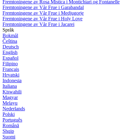
Fremtoningene av Rosa Mistica i Montichiari og Fontanelle
Fremtoningene av Vår Frue i Garabandal
Fremtoningene av Vår Frue i Medjugorje
Fremtoningene av Vår Frue i Holy Love
Fremtoningene av Vår Frue i Jacarei
Språk
Bokmål
Čeština
Deutsch
English
Español
Filipino
Français
Hrvatski
Indonesia
Italiana
Kiswahili
Magyar
Melayu
Nederlands
Polski
Português
Română
Shqip
Suomi