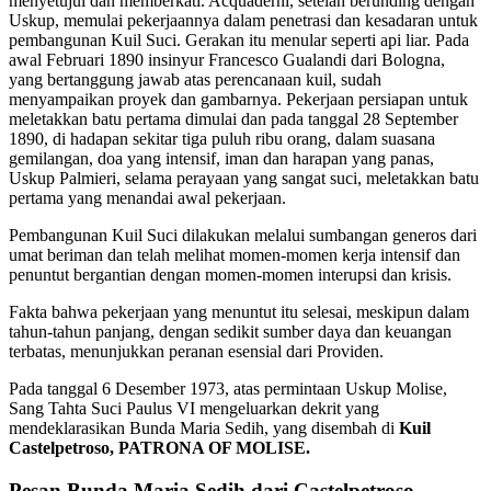
menyetujui dan memberkati. Acquaderni, setelah berunding dengan
Uskup, memulai pekerjaannya dalam penetrasi dan kesadaran untuk
pembangunan Kuil Suci. Gerakan itu menular seperti api liar. Pada
awal Februari 1890 insinyur Francesco Gualandi dari Bologna,
yang bertanggung jawab atas perencanaan kuil, sudah
menyampaikan proyek dan gambarnya. Pekerjaan persiapan untuk
meletakkan batu pertama dimulai dan pada tanggal 28 September
1890, di hadapan sekitar tiga puluh ribu orang, dalam suasana
gemilangan, doa yang intensif, iman dan harapan yang panas,
Uskup Palmieri, selama perayaan yang sangat suci, meletakkan batu
pertama yang menandai awal pekerjaan.
Pembangunan Kuil Suci dilakukan melalui sumbangan generos dari
umat beriman dan telah melihat momen-momen kerja intensif dan
penuntut bergantian dengan momen-momen interupsi dan krisis.
Fakta bahwa pekerjaan yang menuntut itu selesai, meskipun dalam
tahun-tahun panjang, dengan sedikit sumber daya dan keuangan
terbatas, menunjukkan peranan esensial dari Providen.
Pada tanggal 6 Desember 1973, atas permintaan Uskup Molise,
Sang Tahta Suci Paulus VI mengeluarkan dekrit yang
mendeklarasikan Bunda Maria Sedih, yang disembah di
Kuil
Castelpetroso, PATRONA OF MOLISE.
Pesan Bunda Maria Sedih dari Castelpetroso