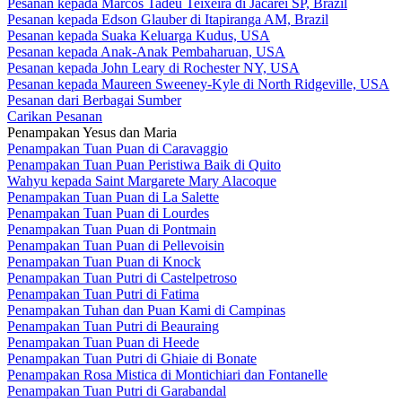
Pesanan kepada Marcos Tadeu Teixeira di Jacareí SP, Brazil
Pesanan kepada Edson Glauber di Itapiranga AM, Brazil
Pesanan kepada Suaka Keluarga Kudus, USA
Pesanan kepada Anak-Anak Pembaharuan, USA
Pesanan kepada John Leary di Rochester NY, USA
Pesanan kepada Maureen Sweeney-Kyle di North Ridgeville, USA
Pesanan dari Berbagai Sumber
Carikan Pesanan
Penampakan Yesus dan Maria
Penampakan Tuan Puan di Caravaggio
Penampakan Tuan Puan Peristiwa Baik di Quito
Wahyu kepada Saint Margarete Mary Alacoque
Penampakan Tuan Puan di La Salette
Penampakan Tuan Puan di Lourdes
Penampakan Tuan Puan di Pontmain
Penampakan Tuan Puan di Pellevoisin
Penampakan Tuan Puan di Knock
Penampakan Tuan Putri di Castelpetroso
Penampakan Tuan Putri di Fatima
Penampakan Tuhan dan Puan Kami di Campinas
Penampakan Tuan Putri di Beauraing
Penampakan Tuan Puan di Heede
Penampakan Tuan Putri di Ghiaie di Bonate
Penampakan Rosa Mistica di Montichiari dan Fontanelle
Penampakan Tuan Putri di Garabandal