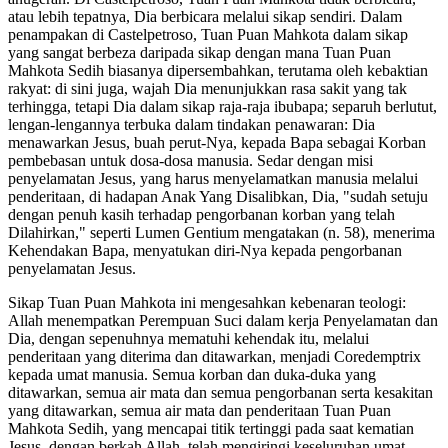
atau lebih tepatnya, Dia berbicara melalui sikap sendiri. Dalam
penampakan di Castelpetroso, Tuan Puan Mahkota dalam sikap
yang sangat berbeza daripada sikap dengan mana Tuan Puan
Mahkota Sedih biasanya dipersembahkan, terutama oleh kebaktian
rakyat: di sini juga, wajah Dia menunjukkan rasa sakit yang tak
terhingga, tetapi Dia dalam sikap raja-raja ibubapa; separuh berlutut,
lengan-lengannya terbuka dalam tindakan penawaran: Dia
menawarkan Jesus, buah perut-Nya, kepada Bapa sebagai Korban
pembebasan untuk dosa-dosa manusia. Sedar dengan misi
penyelamatan Jesus, yang harus menyelamatkan manusia melalui
penderitaan, di hadapan Anak Yang Disalibkan, Dia, "sudah setuju
dengan penuh kasih terhadap pengorbanan korban yang telah
Dilahirkan," seperti Lumen Gentium mengatakan (n. 58), menerima
Kehendakan Bapa, menyatukan diri-Nya kepada pengorbanan
penyelamatan Jesus.
Sikap Tuan Puan Mahkota ini mengesahkan kebenaran teologi:
Allah menempatkan Perempuan Suci dalam kerja Penyelamatan dan
Dia, dengan sepenuhnya mematuhi kehendak itu, melalui
penderitaan yang diterima dan ditawarkan, menjadi Coredemptrix
kepada umat manusia. Semua korban dan duka-duka yang
ditawarkan, semua air mata dan semua pengorbanan serta kesakitan
yang ditawarkan, semua air mata dan penderitaan Tuan Puan
Mahkota Sedih, yang mencapai titik tertinggi pada saat kematian
Jesus, dengan berkah Allah, telah mengiringi keseluruhan umat