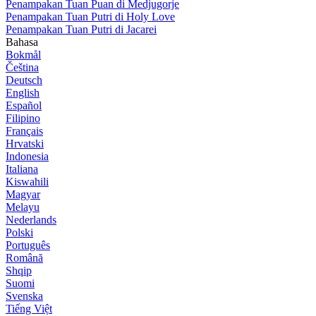
Penampakan Tuan Puan di Medjugorje
Penampakan Tuan Putri di Holy Love
Penampakan Tuan Putri di Jacarei
Bahasa
Bokmål
Čeština
Deutsch
English
Español
Filipino
Français
Hrvatski
Indonesia
Italiana
Kiswahili
Magyar
Melayu
Nederlands
Polski
Português
Română
Shqip
Suomi
Svenska
Tiếng Việt