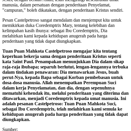
manusia, dalam persatuan dengan penderitaan Penyelamat,
"campuran," boleh dikatakan, dengan penderitaan Kristus sendiri.
Pesan Castelpetroso sangat mendalam dan menjemput kita untuk
memikirkan duka Coredemptrix Mary, tentang kelebihan dan
kelimpahan kasih ibunya: sebagai Ibu Coredemptrix, Dia
melahirkan kami kepada kehidupan anugerah pada harga
penderitaan yang tidak dapat diungkapkan.
Tuan Puan Mahkota Castelpetroso mengajar kita tentang
keperluan bekerja sama dengan penderitaan Kristus seperti
kata Saint Paul. Penampakan menunjukkan Dia dalam sikap
raja-raja ibubapa; separuh berlutut, lengan-lengannya terbuka
dalam tindakan penawaran: Dia menawarkan Jesus, buah
perut-Nya, kepada Bapa sebagai Korban pembebasan untuk
dosa-dosa manusia. Allah menempatkan Perempuan Suci
dalam kerja Penyelamatan, dan dia, dengan sepenuhnya
mematuhi kehendak itu, melalui penderitaan yang diterima dan
ditawarkan, menjadi Coredemptrix kepada umat manusia. Ini
adalah pesanan Castelpetroso: Tuan Puan Mahkota Suci,
sebagai Ibu Coredemptrix, telah melahirkan kami semula ke
kehidupan anugerah pada harga penderitaan yang tidak dapat
diungkapkan.
Sumber: