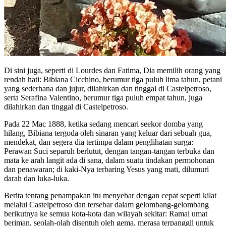
Di sini juga, seperti di Lourdes dan Fatima, Dia memilih orang yang
rendah hati: Bibiana Cicchino, berumur tiga puluh lima tahun, petani
yang sederhana dan jujur, dilahirkan dan tinggal di Castelpetroso,
serta Serafina Valentino, berumur tiga puluh empat tahun, juga
dilahirkan dan tinggal di Castelpetroso.
Pada 22 Mac 1888, ketika sedang mencari seekor domba yang
hilang, Bibiana tergoda oleh sinaran yang keluar dari sebuah gua,
mendekat, dan segera dia tertimpa dalam penglihatan surga:
Perawan Suci separuh berlutut, dengan tangan-tangan terbuka dan
mata ke arah langit ada di sana, dalam suatu tindakan permohonan
dan penawaran; di kaki-Nya terbaring Yesus yang mati, dilumuri
darah dan luka-luka.
Berita tentang penampakan itu menyebar dengan cepat seperti kilat
melalui Castelpetroso dan tersebar dalam gelombang-gelombang
berikutnya ke semua kota-kota dan wilayah sekitar: Ramai umat
beriman, seolah-olah disentuh oleh gema, merasa terpanggil untuk