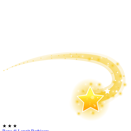
★
★
★