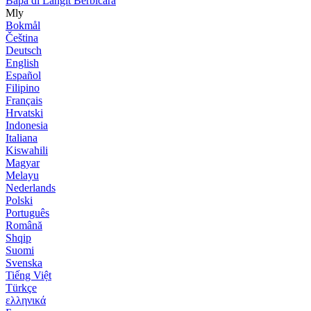
Bapa di Langit Berbicara
Mly
Bokmål
Čeština
Deutsch
English
Español
Filipino
Français
Hrvatski
Indonesia
Italiana
Kiswahili
Magyar
Melayu
Nederlands
Polski
Português
Română
Shqip
Suomi
Svenska
Tiếng Việt
Türkçe
ελληνικά