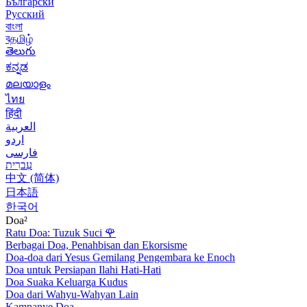
Български
Русский
বাংলা
বதமிழ்
తెలుగు
ಕನ್ನಡ
മലയാളം
ไทย
हिंदी
العربية
اردو
فارسی
עִברִית
中文 (简体)
日本語
한국어
Doa²
Ratu Doa: Tuzuk Suci
🌹
Berbagai Doa, Penahbisan dan Ekorsisme
Doa-doa dari Yesus Gemilang Pengembara ke Enoch
Doa untuk Persiapan Ilahi Hati-Hati
Doa Suaka Keluarga Kudus
Doa dari Wahyu-Wahyan Lain
Kampanye Doa