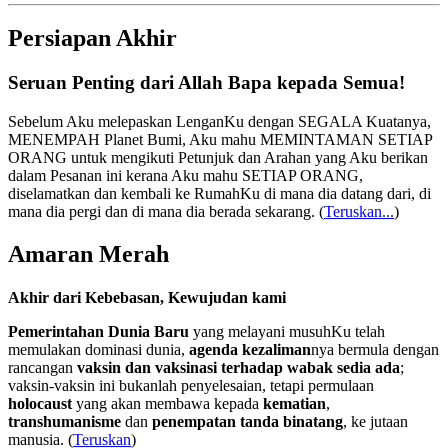
Persiapan Akhir
Seruan Penting dari Allah Bapa kepada Semua!
Sebelum Aku melepaskan LenganKu dengan SEGALA Kuatanya,
MENEMPAH Planet Bumi, Aku mahu MEMINTAMAN SETIAP
ORANG untuk mengikuti Petunjuk dan Arahan yang Aku berikan
dalam Pesanan ini kerana Aku mahu SETIAP ORANG,
diselamatkan dan kembali ke RumahKu di mana dia datang dari, di
mana dia pergi dan di mana dia berada sekarang.
(
Teruskan...
)
Amaran Merah
Akhir dari Kebebasan, Kewujudan kami
Pemerintahan Dunia Baru
yang melayani musuhKu telah
memulakan dominasi dunia,
agenda kezaliman
nya bermula dengan
rancangan
vaksin dan vaksinasi terhadap wabak sedia ada
;
vaksin-vaksin ini bukanlah penyelesaian, tetapi permulaan
holocaust
yang akan membawa kepada
kematian
,
transhumanisme
dan
penempatan tanda binatang
, ke jutaan
manusia. (
Teruskan
)