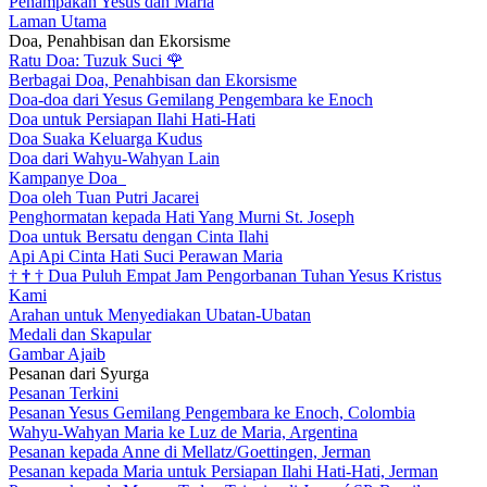
Penampakan Yesus dan Maria
Laman Utama
Doa, Penahbisan dan Ekorsisme
Ratu Doa: Tuzuk Suci
🌹
Berbagai Doa, Penahbisan dan Ekorsisme
Doa-doa dari Yesus Gemilang Pengembara ke Enoch
Doa untuk Persiapan Ilahi Hati-Hati
Doa Suaka Keluarga Kudus
Doa dari Wahyu-Wahyan Lain
Kampanye Doa
Doa oleh Tuan Putri Jacarei
Penghormatan kepada Hati Yang Murni St. Joseph
Doa untuk Bersatu dengan Cinta Ilahi
Api Api Cinta Hati Suci Perawan Maria
†
†
†
Dua Puluh Empat Jam Pengorbanan Tuhan Yesus Kristus
Kami
Arahan untuk Menyediakan Ubatan-Ubatan
Medali dan Skapular
Gambar Ajaib
Pesanan dari Syurga
Pesanan Terkini
Pesanan Yesus Gemilang Pengembara ke Enoch, Colombia
Wahyu-Wahyan Maria ke Luz de Maria, Argentina
Pesanan kepada Anne di Mellatz/Goettingen, Jerman
Pesanan kepada Maria untuk Persiapan Ilahi Hati-Hati, Jerman