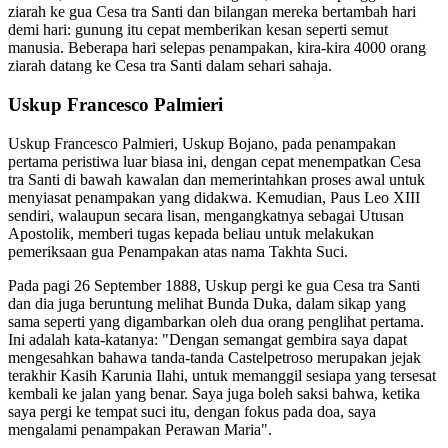
ziarah ke gua Cesa tra Santi dan bilangan mereka bertambah hari
demi hari: gunung itu cepat memberikan kesan seperti semut
manusia. Beberapa hari selepas penampakan, kira-kira 4000 orang
ziarah datang ke Cesa tra Santi dalam sehari sahaja.
Uskup Francesco Palmieri
Uskup Francesco Palmieri, Uskup Bojano, pada penampakan
pertama peristiwa luar biasa ini, dengan cepat menempatkan Cesa
tra Santi di bawah kawalan dan memerintahkan proses awal untuk
menyiasat penampakan yang didakwa. Kemudian, Paus Leo XIII
sendiri, walaupun secara lisan, mengangkatnya sebagai Utusan
Apostolik, memberi tugas kepada beliau untuk melakukan
pemeriksaan gua Penampakan atas nama Takhta Suci.
Pada pagi 26 September 1888, Uskup pergi ke gua Cesa tra Santi
dan dia juga beruntung melihat Bunda Duka, dalam sikap yang
sama seperti yang digambarkan oleh dua orang penglihat pertama.
Ini adalah kata-katanya: "Dengan semangat gembira saya dapat
mengesahkan bahawa tanda-tanda Castelpetroso merupakan jejak
terakhir Kasih Karunia Ilahi, untuk memanggil sesiapa yang tersesat
kembali ke jalan yang benar. Saya juga boleh saksi bahwa, ketika
saya pergi ke tempat suci itu, dengan fokus pada doa, saya
mengalami penampakan Perawan Maria".