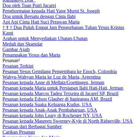
Doa oleh Tuan Putri Jacarei
Penghormatan kepada Hati Yang Murni St. Joseph
Doa untuk Bersatu dengan Cinta Ilahi
Api Api Cinta Hati Suci Perawan Maria
†
†
†
Dua Puluh Empat Jam Pengorbanan Tuhan Yesus Kristus
Kami
Arahan untuk Menyediakan Ubatan-Ubatan
Medali dan Skapular
Gambar Ajaib
Penampakan Yesus dan Maria
Pesanan²
Pesanan Terkini
Pesanan Yesus Gemilang Pengembara ke Enoch, Colombia
Wahyu-Wahyan Maria ke Luz de Maria, Argentina
Pesanan kepada Anne di Mellatz/Goettingen, Jerman
Pesanan kepada Maria untuk Persiapan Ilahi Hati-Hati, Jerman
Pesanan kepada Marcos Tadeu Teixeira di Jacareí SP, Brazil
Pesanan kepada Edson Glauber di Itapiranga AM, Brazil
Pesanan kepada Suaka Keluarga Kudus, USA
Pesanan kepada Anak-Anak Pembaharuan, USA
Pesanan kepada John Leary di Rochester NY, USA
Pesanan kepada Maureen Sweeney-Kyle di North Ridgeville, USA
Pesanan dari Berbagai Sumber
Carikan Pesanan