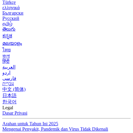
Türkçe
ελληνικά
Български
Русский
தமிழ்
తెలుగు
ಕನ್ನಡ
മലയാളം
ไทย
বাংলা
हिंदी
العربية
اردو
فارسی
עִברִית
中文 (简体)
日本語
한국어
Legal
Dasar Privasi
Arahan untuk Tahun Ini 2025
Mengenai Penyakit, Pandemik dan Virus Tidak Dikenali