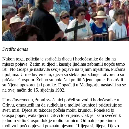
Svetište danas
Nakon toga, policija je spriječila djecu i hodočasnike da idu na
mjesto pojava. Zatim su djeci i kasnije ljudima zabranili uopće tamo
išti. No Gospa je nastavila svoje pojave na tajnim mjestima, kućama
i poljima. U međuvremenu, djeca su stekla pouzdanje i otvoreno su
pričala s Gospom. Željno su pokušali pratiti Njene upute. Poslušali
su Njena upozorenja i poruke. Događaji u Međugorju nastavili su se
na ovaj način do 15. siječnja 1982.
U međuvremenu, župni svećenici počeli su voditi hodočasnike u
Crkvu, omogućili im da sudjeluju u molitvi krunice i pridružuje se
sveti misi. Djeca su također počela moliti krunicu. Ponekad bi
Gospa pojavljivala djeci u crkvi to vrijeme. Čak je i sam svećenik
jednom vidio Gospu dok je molio krunicu. Odmah je prekinuo
molitvu i počeo pjevati poznatu pjesmu: "Lijepa si, lijepa, Djevo