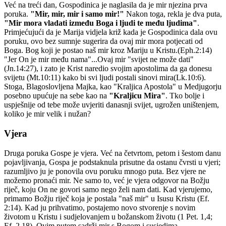
Već na treći dan, Gospodinica je naglasila da je mir njezina prva
poruka.
"Mir, mir, mir i samo mir!"
Nakon toga, rekla je dva puta,
"Mir mora vladati između Boga i ljudi te među ljudima"
.
Primjećujući da je Marija vidjela križ kada je Gospodinica dala ovu
poruku, ovo bez sumnje sugerira da ovaj mir mora potjecati od
Boga. Bog koji je postao naš mir kroz Mariju u Kristu.(Eph.2:14)
"Jer On je mir među nama"...Ovaj mir "svijet ne može dati"
(Jn.14:27), i zato je Krist naredio svojim apostolima da ga donesu
svijetu (Mt.10:11) kako bi svi ljudi postali sinovi mira(Lk.10:6).
Stoga, Blagoslovljena Majka, kao
"Kraljica Apostola"
u Medjugorju
posebno upućuje na sebe kao na
"Kraljicu Mira"
. Tko bolje i
uspješnije od tebe može uvjeriti danasnji svijet, ugrožen uništenjem,
koliko je mir velik i nužan?
Vjera
Druga poruka Gospe je vjera. Već na četvrtom, petom i šestom danu
pojavljivanja, Gospa je podstaknula prisutne da ostanu čvrsti u vjeri;
razumljivo ju je ponovila ovu poruku mnogo puta. Bez vjere ne
možemo pronaći mir. Ne samo to, već je vjera odgovor na Božju
riječ, koju On ne govori samo nego želi nam dati. Kad vjerujemo,
primamo Božju riječ koja je postala "naš mir" u Isusu Kristu (Ef.
2:14). Kad ju prihvatimo, postajemo novo stvorenje s novim
životom u Kristu i sudjelovanjem u božanskom životu (1 Pet. 1,4;
Ef. 2,18). Ovim putem sadrži mir s Bogom i susjedima.