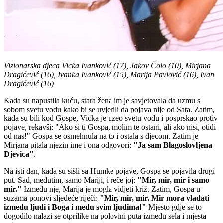
Vizionarska djeca Vicka Ivanković (17), Jakov Čolo (10), Mirjana
Dragićević (16), Ivanka Ivanković (15), Marija Pavlović (16), Ivan
Dragićević (16)
Kada su napustila kuću, stara žena im je savjetovala da uzmu s
sobom svetu vodu kako bi se uvjerili da pojava nije od Sata. Zatim,
kada su bili kod Gospe, Vicka je uzeo svetu vodu i posprskao protiv
pojave, rekavši: "Ako si ti Gospa, molim te ostani, ali ako nisi, otiđi
od nas!" Gospa se osmehnula na to i ostala s djecom. Zatim je
Mirjana pitala njezin ime i ona odgovori:
"Ja sam Blagoslovljena
Djevica"
.
Na isti dan, kada su sišli sa Humke pojave, Gospa se pojavila drugi
put. Sad, međutim, samo Mariji, i reče joj:
"Mir, mir, mir i samo
mir."
Između nje, Marija je mogla vidjeti križ. Zatim, Gospa u
suzama ponovi sljedeće riječi:
"Mir, mir, mir. Mir mora vladati
između ljudi i Boga i među svim ljudima!"
Mjesto gdje se to
dogodilo nalazi se otprilike na polovini puta između sela i mjesta