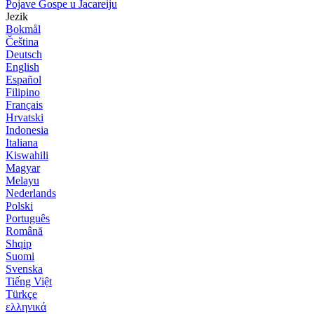
Pojave Gospe u Jacareiju
Jezik
Bokmål
Čeština
Deutsch
English
Español
Filipino
Français
Hrvatski
Indonesia
Italiana
Kiswahili
Magyar
Melayu
Nederlands
Polski
Português
Română
Shqip
Suomi
Svenska
Tiếng Việt
Türkçe
ελληνικά