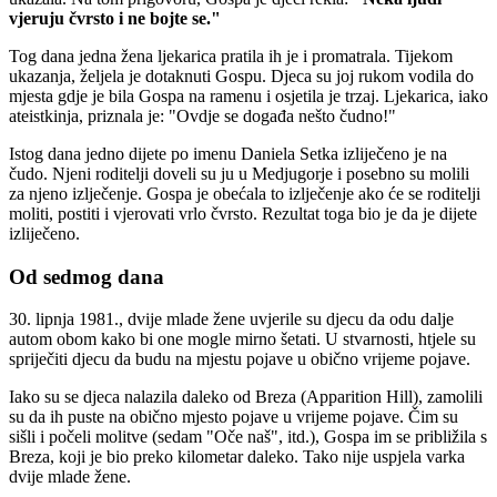
vjeruju čvrsto i ne bojte se."
Tog dana jedna žena ljekarica pratila ih je i promatrala. Tijekom
ukazanja, željela je dotaknuti Gospu. Djeca su joj rukom vodila do
mjesta gdje je bila Gospa na ramenu i osjetila je trzaj. Ljekarica, iako
ateistkinja, priznala je: "Ovdje se događa nešto čudno!"
Istog dana jedno dijete po imenu Daniela Setka izliječeno je na
čudo. Njeni roditelji doveli su ju u Medjugorje i posebno su molili
za njeno izlječenje. Gospa je obećala to izlječenje ako će se roditelji
moliti, postiti i vjerovati vrlo čvrsto. Rezultat toga bio je da je dijete
izliječeno.
Od sedmog dana
30. lipnja 1981., dvije mlade žene uvjerile su djecu da odu dalje
autom obom kako bi one mogle mirno šetati. U stvarnosti, htjele su
spriječiti djecu da budu na mjestu pojave u obično vrijeme pojave.
Iako su se djeca nalazila daleko od Breza (Apparition Hill), zamolili
su da ih puste na obično mjesto pojave u vrijeme pojave. Čim su
sišli i počeli molitve (sedam "Oče naš", itd.), Gospa im se približila s
Breza, koji je bio preko kilometar daleko. Tako nije uspjela varka
dvije mlade žene.