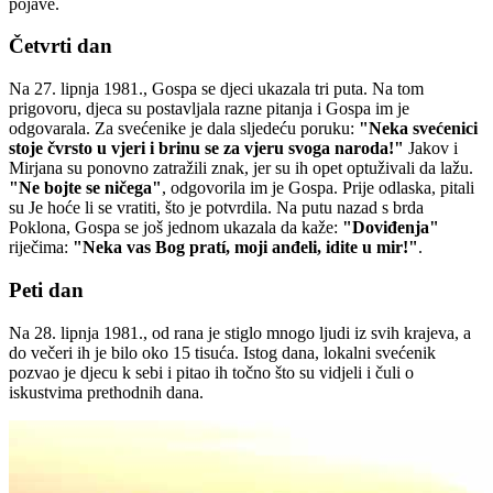
pojave.
Četvrti dan
Na 27. lipnja 1981., Gospa se djeci ukazala tri puta. Na tom
prigovoru, djeca su postavljala razne pitanja i Gospa im je
odgovarala. Za svećenike je dala sljedeću poruku:
"Neka svećenici
stoje čvrsto u vjeri i brinu se za vjeru svoga naroda!"
Jakov i
Mirjana su ponovno zatražili znak, jer su ih opet optuživali da lažu.
"Ne bojte se ničega"
, odgovorila im je Gospa. Prije odlaska, pitali
su Je hoće li se vratiti, što je potvrdila. Na putu nazad s brda
Poklona, Gospa se još jednom ukazala da kaže:
"Doviđenja"
riječima:
"Neka vas Bog pratí, moji anđeli, idite u mir!"
.
Peti dan
Na 28. lipnja 1981., od rana je stiglo mnogo ljudi iz svih krajeva, a
do večeri ih je bilo oko 15 tisuća. Istog dana, lokalni svećenik
pozvao je djecu k sebi i pitao ih točno što su vidjeli i čuli o
iskustvima prethodnih dana.