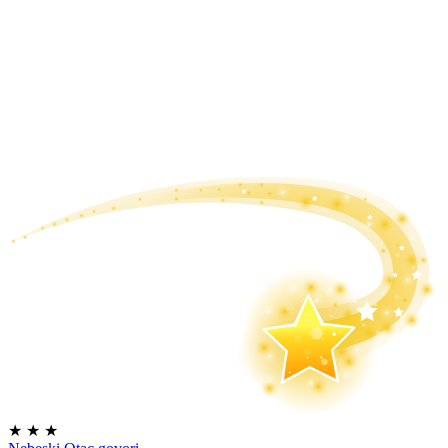
★
★
★