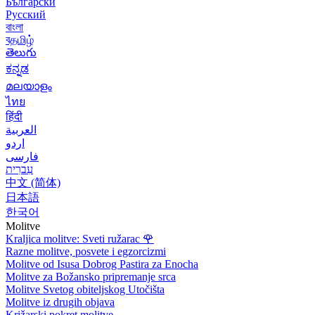
Български
Русский
বাংলা
বதமிழ்
తెలుగు
ಕನ್ನಡ
മലയാളം
ไทย
हिंदी
العربية
اردو
فارسی
עִברִית
中文 (简体)
日本語
한국어
Molitve
Kraljica molitve: Sveti ružarac
🌹
Razne molitve, posvete i egzorcizmi
Molitve od Isusa Dobrog Pastira za Enocha
Molitve za Božansko pripremanje srca
Molitve Svetog obiteljskog Utočišta
Molitve iz drugih objava
Križarski pokret molitve