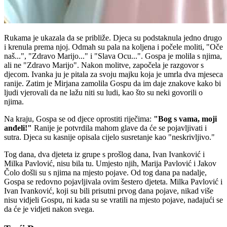
Rukama je ukazala da se približe. Djeca su podstaknula jedno drugo
i krenula prema njoj. Odmah su pala na koljena i počele moliti, "Oče
naš...", "Zdravo Marijo..." i "Slava Ocu...". Gospa je molila s njima,
ali ne "Zdravo Marijo". Nakon molitve, započela je razgovor s
djecom. Ivanka ju je pitala za svoju majku koja je umrla dva mjeseca
ranije. Zatim je Mirjana zamolila Gospu da im daje znakove kako bi
ljudi vjerovali da ne lažu niti su ludi, kao što su neki govorili o
njima.
Na kraju, Gospa se od djece oprostiti riječima:
"Bog s vama, moji
anđeli!"
Ranije je potvrdila mahom glave da će se pojavljivati i
sutra. Djeca su kasnije opisala cijelo susretanje kao "neskrivljivo."
Tog dana, dva djeteta iz grupe s prošlog dana, Ivan Ivanković i
Milka Pavlović, nisu bila tu. Umjesto njih, Marija Pavlović i Jakov
Čolo došli su s njima na mjesto pojave. Od tog dana pa nadalje,
Gospa se redovno pojavljivala ovim šestero djeteta. Milka Pavlović i
Ivan Ivanković, koji su bili prisutni prvog dana pojave, nikad više
nisu vidjeli Gospu, ni kada su se vratili na mjesto pojave, nadajući se
da će je vidjeti nakon svega.