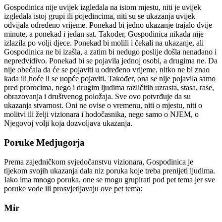
Gospodinica nije uvijek izgledala na istom mjestu, niti je uvijek
izgledala istoj grupi ili pojedincima, niti su se ukazanja uvijek
odvijala određeno vrijeme. Ponekad bi jedno ukazanje trajalo dvije
minute, a ponekad i jedan sat. Također, Gospodinica nikada nije
izlazila po volji djece. Ponekad bi molili i čekali na ukazanje, ali
Gospodinica ne bi izašla, a zatim bi nedugo poslije došla nenadano i
nepredvidivo. Ponekad bi se pojavila jednoj osobi, a drugima ne. Da
nije obećala da će se pojaviti u određeno vrijeme, nitko ne bi znao
kada ili hoće li se uopće pojaviti. Također, ona se nije pojavila samo
pred prorocima, nego i drugim ljudima različitih uzrasta, stasa, rase,
obrazovanja i društvenog položaja. Sve ovo potvrđuje da su
ukazanja stvarnost. Oni ne ovise o vremenu, niti o mjestu, niti o
molitvi ili želji vizionara i hodočasnika, nego samo o NJEM, o
Njegovoj volji koja dozvoljava ukazanja.
Poruke Medjugorja
Prema zajedničkom svjedočanstvu vizionara, Gospodinica je
tijekom svojih ukazanja dala niz poruka koje treba prenijeti ljudima.
Iako ima mnogo poruka, one se mogu grupirati pod pet tema jer sve
poruke vode ili prosvjetljavaju ove pet tema:
Mir