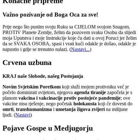
Konačne pripreme
Važno pozivanje od Boga Oca za sve!
Prije nego što pustim svoju Ruku sa CIJELOM svojom Snagom,
PROTIV Planete Zemlje, želim da pozovem svaku Osobu da slijedi
moja Uputstva i moje Instrukcije koje ću dati u ovoj Poruci jer želim
da se SVAKA OSOBA, spasi i vrati kući odakle je došao, odakle je
napustio i gdje se trenutno nalazi.
(
Nastavi...
)
Crvena uzbuna
KRAJ naše Slobode, našeg Postojanja
Novim Svjetskim Poretkom
koji služi mojem protivniku već je
počelo dominirati svijetom, njegova
agenda tiranije
započela je s
planom
vakcina i vakcinacije protiv postojeće pandemije
; ove
vakcine nisu rješenje, nego početak
holokausta
koji će dovesti do
smrti
,
transhumanizma
i
umetanja žigova zvijeri
na milijune
ljudi. (
Nastavi
)
Pojave Gospe u Medjugorju