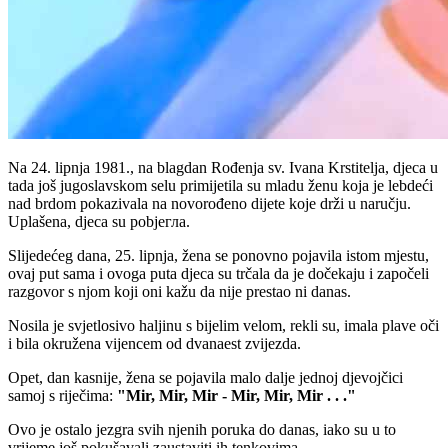
Na 24. lipnja 1981., na blagdan Rođenja sv. Ivana Krstitelja, djeca u
tada još jugoslavskom selu primijetila su mladu ženu koja je lebdeći
nad brdom pokazivala na novorođeno dijete koje drži u naručju.
Uplašena, djeca su pobjeгла.
Slijedećeg dana, 25. lipnja, žena se ponovno pojavila istom mjestu,
ovaj put sama i ovoga puta djeca su trčala da je dočekaju i započeli
razgovor s njom koji oni kažu da nije prestao ni danas.
Nosila je svjetlosivo haljinu s bijelim velom, rekli su, imala plave oči
i bila okružena vijencem od dvanaest zvijezda.
Opet, dan kasnije, žena se pojavila malo dalje jednoj djevojčici
samoj s riječima:
"Mir, Mir, Mir - Mir, Mir, Mir . . ."
Ovo je ostalo jezgra svih njenih poruka do danas, iako su u to
vrijeme još pokušavali zaustaviti ih tenkovima.