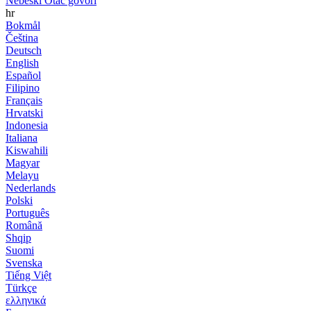
Nebeski Otac govori
hr
Bokmål
Čeština
Deutsch
English
Español
Filipino
Français
Hrvatski
Indonesia
Italiana
Kiswahili
Magyar
Melayu
Nederlands
Polski
Português
Română
Shqip
Suomi
Svenska
Tiếng Việt
Türkçe
ελληνικά