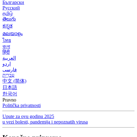
Български
Русский
தமிழ்
తెలుగు
ಕನ್ನಡ
മലയാളം
ไทย
বাংলা
हिंदी
العربية
اردو
فارسی
עִברִית
中文 (简体)
日本語
한국어
Pravno
Politička privatnosti
Upute za ovu godinu 2025
u vezi bolesti, pandemija i nepoznatih virusa