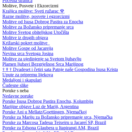
Početna stranica
Molitve, Posvete i Ekzorcizmi
Kraljica molitve: Sveti ružarac
🌹
Razne molitve, posvete i egzorcizmi
Molitve od Isusa Dobrog Pastira za Enocha
Molitve za Božansko pripremanje srca
Molitve Svetog obiteljskog Utočišta
Molitve iz drugih objava
Križarski pokret molitve
Molitve Gospe od Jacareija
Nevina srca Svetoga Josipa
Molitve za ujedinjenje sa Svetom ljubavlju
Plamen ljubavi Bezgrješnog Srca Marijinog
†
†
†
Dvadeset i četiri sata Patnje naše Gospodina Isusa Krista
Upute za pripremu lijekova
Medaljoni i skapulari
Čudesne slike
Poruke s neba
Nedavne poruke
Poruke Isusa Dobrog Pastira Enochu, Kolumbija
Marijine objave Luz de Mariji, Argentina
Poruke Ani u Mellatz/Goettingen, Njemačkoj
Poruke za Mariju za Božansko pripremanje srca, Njemačka
Poruke za Marcosa Tadeua Teixeiru u Jacareí SP, Brazil
Poruke za Edsona Glaubera u Itapirangi AM, Brazil