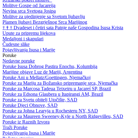
Molitve Gospe od Jacareija
Nevina srca Svetoga Josipa
Molitve za ujedinjenje sa Svetom ljubavlju
Plamen ljubavi Bezgrješnog Srca Marijinog
†
†
†
Dvadeset i četiri sata Patnje naše Gospodina Isusa Krista
Upute za pripremu lijekova
Medaljoni i skapulari
Čudesne slike
Pojavljivanja Isusa i Marije
Poruke
Nedavne poruke
Poruke Isusa Dobrog Pastira Enochu, Kolumbija
Marijine objave Luz de Mariji, Argentina
Poruke Ani u Mellatz/Goettingen, Njemačkoj
Poruke za Mariju za Božansko pripremanje srca, Njemačka
Poruke za Marcosa Tadeua Teixeiru u Jacareí SP, Brazil
Poruke za Edsona Glaubera u Itapirangi AM, Brazil
Poruke za Svetu obitelj Utočište, SAD
Poruke Djeci Obnove, SAD
Poruke za Johna Learyja u Rochesteru NY, SAD
Poruke za Maureen Sweeney-Kyle u North Ridgevilleu, SAD
Poruke iz Raznih Izvora
Traži Poruke
Pojavljivanja Isusa i Marije