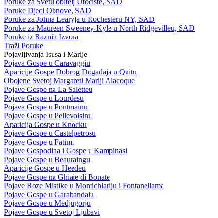
Poruke za Svetu obitelj Utočište, SAD
Poruke Djeci Obnove, SAD
Poruke za Johna Learyja u Rochesteru NY, SAD
Poruke za Maureen Sweeney-Kyle u North Ridgevilleu, SAD
Poruke iz Raznih Izvora
Traži Poruke
Pojavljivanja Isusa i Marije
Pojava Gospe u Caravaggiu
Aparicije Gospe Dobrog Događaja u Quitu
Obojene Svetoj Margareti Mariji Alacoque
Pojave Gospe na La Saletteu
Pojave Gospe u Lourdesu
Pojava Gospe u Pontmainu
Pojave Gospe u Pellevoisinu
Aparicija Gospe u Knocku
Pojave Gospe u Castelpetrosu
Pojave Gospe u Fatimi
Pojave Gospodina i Gospe u Kampinasi
Pojave Gospe u Beauraingu
Aparicije Gospe u Heedeu
Pojave Gospe na Ghiaie di Bonate
Pojave Roze Mistike u Montichiariju i Fontanellama
Pojave Gospe u Garabandalu
Pojave Gospe u Medjugorju
Pojave Gospe u Svetoj Ljubavi