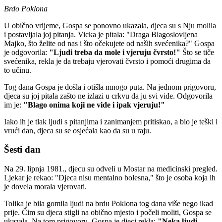
Brdo Poklona
U obično vrijeme, Gospa se ponovno ukazala, djeca su s Nju molila
i postavljala joj pitanja. Vicka je pitala: "Draga Blagoslovljena
Majko, što želite od nas i što očekujete od naših svećenika?" Gospa
je odgovorila:
"Ljudi treba da mole i vjeruju čvrsto!"
Što se tiče
svećenika, rekla je da trebaju vjerovati čvrsto i pomoći drugima da
to učinu.
Tog dana Gospa je došla i otišla mnogo puta. Na jednom prigovoru,
djeca su joj pitala zašto ne izlazi u crkvu da ju svi vide. Odgovorila
im je:
"Blago onima koji ne vide i ipak vjeruju!"
Iako ih je tlak ljudi s pitanjima i zanimanjem pritiskao, a bio je teški i
vrući dan, djeca su se osjećala kao da su u raju.
Šesti dan
Na 29. lipnja 1981., djecu su odveli u Mostar na medicinski pregled.
Ljekar je rekao: "Djeca nisu mentalno bolesna," što je osoba koja ih
je dovela morala vjerovati.
Tolika je bila gomila ljudi na brdu Poklona tog dana više nego ikad
prije. Čim su djeca stigli na obično mjesto i počeli moliti, Gospa se
ukazala. Na tom prigovoru, Gospa je djeci rekla:
"Neka ljudi