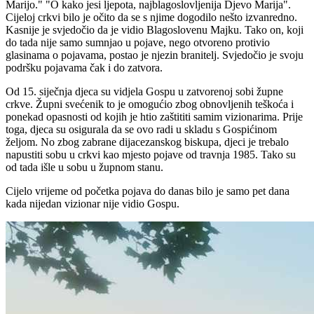
Marijo." "O kako jesi ljepota, najblagoslovljenija Djevo Marija".
Cijeloj crkvi bilo je očito da se s njime dogodilo nešto izvanredno.
Kasnije je svjedočio da je vidio Blagoslovenu Majku. Tako on, koji
do tada nije samo sumnjao u pojave, nego otvoreno protivio
glasinama o pojavama, postao je njezin branitelj. Svjedočio je svoju
podršku pojavama čak i do zatvora.
Od 15. siječnja djeca su vidjela Gospu u zatvorenoj sobi župne
crkve. Župni svećenik to je omogućio zbog obnovljenih teškoća i
ponekad opasnosti od kojih je htio zaštititi samim vizionarima. Prije
toga, djeca su osigurala da se ovo radi u skladu s Gospićinom
željom. No zbog zabrane dijacezanskog biskupa, djeci je trebalo
napustiti sobu u crkvi kao mjesto pojave od travnja 1985. Tako su
od tada išle u sobu u župnom stanu.
Cijelo vrijeme od početka pojava do danas bilo je samo pet dana
kada nijedan vizionar nije vidio Gospu.