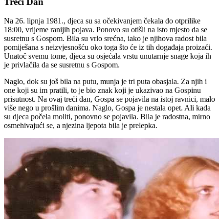
Treći Dan
Na 26. lipnja 1981., djeca su sa očekivanjem čekala do otprilike
18:00, vrijeme ranijih pojava. Ponovo su otišli na isto mjesto da se
susretnu s Gospom. Bila su vrlo srećna, iako je njihova radost bila
pomiješana s neizvjesnošću oko toga što će iz tih događaja proizaći.
Unatoč svemu tome, djeca su osjećala vrstu unutarnje snage koja ih
je privlačila da se susretnu s Gospom.
Naglo, dok su još bila na putu, munja je tri puta obasjala. Za njih i
one koji su im pratili, to je bio znak koji je ukazivao na Gospinu
prisutnost. Na ovaj treći dan, Gospa se pojavila na istoj ravnici, malo
više nego u prošlim danima. Naglo, Gospa je nestala opet. Ali kada
su djeca počela moliti, ponovno se pojavila. Bila je radostna, mirno
osmehivajući se, a njezina ljepota bila je prelepka.