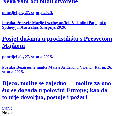
Neka vam oči budu otvorene
ponedjeljak, 27. srpnja 2026.
Poruka Presvete Marije i svetog anđela Valentini Papagni u
Sydneyju, Australija, 5. srpnja 2026.
Posjet dušama u pročistilištu s Presvetom
Majkom
ponedjeljak, 27. srpnja 2026.
Poruka Bezgrješne majke Marije Angelici u Vicenci, Italija, 26.
srpnja 2026.
Djeco, molite se zajedno — molite za ono
što se događa u polovini Europe; kao da
to nije dovoljno, postoje i požari
Starije
Novije