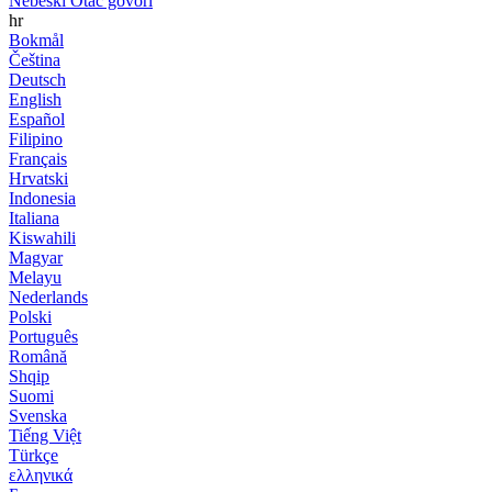
Nebeski Otac govori
hr
Bokmål
Čeština
Deutsch
English
Español
Filipino
Français
Hrvatski
Indonesia
Italiana
Kiswahili
Magyar
Melayu
Nederlands
Polski
Português
Română
Shqip
Suomi
Svenska
Tiếng Việt
Türkçe
ελληνικά