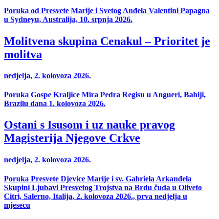
Poruka od Presvete Marije i Svetog Anđela Valentini Papagna
u Sydneyu, Australija, 10. srpnja 2026.
Molitvena skupina Cenakul – Prioritet je
molitva
nedjelja, 2. kolovoza 2026.
Poruka Gospe Kraljice Mira Pedra Regisu u Angueri, Bahiji,
Brazilu dana 1. kolovoza 2026.
Ostani s Isusom i uz nauke pravog
Magisterija Njegove Crkve
nedjelja, 2. kolovoza 2026.
Poruka Presvete Djevice Marije i sv. Gabriela Arkanđela
Skupini Ljubavi Presvetog Trojstva na Brdu čuda u Oliveto
Citri, Salerno, Italija, 2. kolovoza 2026., prva nedjelja u
mjesecu