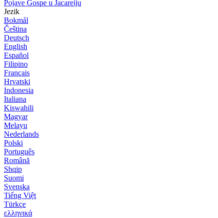
Pojave Gospe u Jacareiju
Jezik
Bokmål
Čeština
Deutsch
English
Español
Filipino
Français
Hrvatski
Indonesia
Italiana
Kiswahili
Magyar
Melayu
Nederlands
Polski
Português
Română
Shqip
Suomi
Svenska
Tiếng Việt
Türkçe
ελληνικά