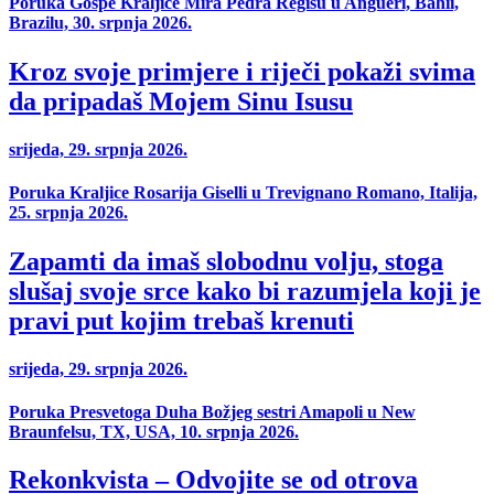
Poruka Gospe Kraljice Mira Pedra Regisu u Angueri, Bahii,
Brazilu, 30. srpnja 2026.
Kroz svoje primjere i riječi pokaži svima
da pripadaš Mojem Sinu Isusu
srijeda, 29. srpnja 2026.
Poruka Kraljice Rosarija Giselli u Trevignano Romano, Italija,
25. srpnja 2026.
Zapamti da imaš slobodnu volju, stoga
slušaj svoje srce kako bi razumjela koji je
pravi put kojim trebaš krenuti
srijeda, 29. srpnja 2026.
Poruka Presvetoga Duha Božjeg sestri Amapoli u New
Braunfelsu, TX, USA, 10. srpnja 2026.
Rekonkvista – Odvojite se od otrova