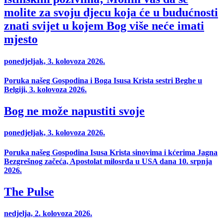
molite za svoju djecu koja će u budućnosti
znati svijet u kojem Bog više neće imati
mjesto
ponedjeljak, 3. kolovoza 2026.
Poruka našeg Gospodina i Boga Isusa Krista sestri Beghe u
Belgiji, 3. kolovoza 2026.
Bog ne može napustiti svoje
ponedjeljak, 3. kolovoza 2026.
Poruka našeg Gospodina Isusa Krista sinovima i kćerima Jagna
Bezgrešnog začeća, Apostolat milosrđa u USA dana 10. srpnja
2026.
The Pulse
nedjelja, 2. kolovoza 2026.