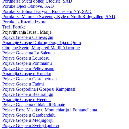
Poruke za Svetu obitelj Utočište, SAD
Poruke Djeci Obnove, SAD
Poruke za Johna Learyja u Rochesteru NY, SAD
Poruke za Maureen Sweeney-Kyle u North Ridgevilleu, SAD
Poruke iz Raznih Izvora
Traži Poruke
Pojavljivanja Isusa i Marije
Pojava Gospe u Caravaggiu
Aparicije Gospe Dobrog Događaja u Quitu
Obojene Svetoj Margareti Mariji Alacoque
Pojave Gospe na La Saletteu
Pojave Gospe u Lourdesu
Pojava Gospe u Pontmainu
Pojave Gospe u Pellevoisinu
Aparicija Gospe u Knocku
Pojave Gospe u Castelpetrosu
Pojave Gospe u Fatimi
Pojave Gospodina i Gospe u Kampinasi
Pojave Gospe u Beauraingu
Aparicije Gospe u Heedeu
Pojave Gospe na Ghiaie di Bonate
Pojave Roze Mistike u Montichiariju i Fontanellama
Pojave Gospe u Garabandalu
Pojave Gospe u Medjugorju
Pojave Gospe u Svetoj Ljubavi