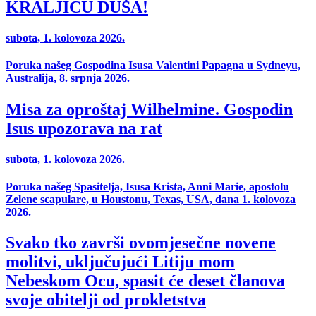
KRALJICU DUŠA!
subota, 1. kolovoza 2026.
Poruka našeg Gospodina Isusa Valentini Papagna u Sydneyu,
Australija, 8. srpnja 2026.
Misa za oproštaj Wilhelmine. Gospodin
Isus upozorava na rat
subota, 1. kolovoza 2026.
Poruka našeg Spasitelja, Isusa Krista, Anni Marie, apostolu
Zelene scapulare, u Houstonu, Texas, USA, dana 1. kolovoza
2026.
Svako tko završi ovomjesečne novene
molitvi, uključujući Litiju mom
Nebeskom Ocu, spasit će deset članova
svoje obitelji od prokletstva