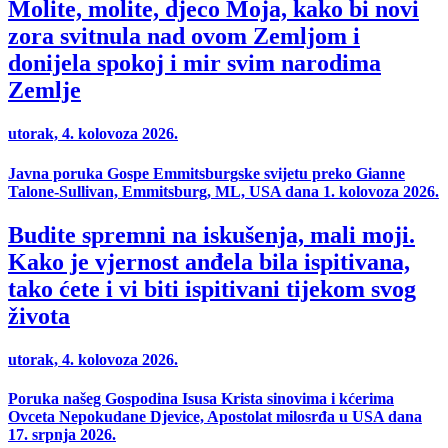
Molite, molite, djeco Moja, kako bi novi
zora svitnula nad ovom Zemljom i
donijela spokoj i mir svim narodima
Zemlje
utorak, 4. kolovoza 2026.
Javna poruka Gospe Emmitsburgske svijetu preko Gianne
Talone-Sullivan, Emmitsburg, ML, USA dana 1. kolovoza 2026.
Budite spremni na iskušenja, mali moji.
Kako je vjernost anđela bila ispitivana,
tako ćete i vi biti ispitivani tijekom svog
života
utorak, 4. kolovoza 2026.
Poruka našeg Gospodina Isusa Krista sinovima i kćerima
Ovceta Nepokudane Djevice, Apostolat milosrđa u USA dana
17. srpnja 2026.