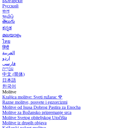
Български
Русский
বাংলা
বதமிழ்
తెలుగు
ಕನ್ನಡ
മലയാളം
ไทย
हिंदी
العربية
اردو
فارسی
עִברִית
中文 (简体)
日本語
한국어
Molitve
Kraljica molitve: Sveti ružarac
🌹
Razne molitve, posvete i egzorcizmi
Molitve od Isusa Dobrog Pastira za Enocha
Molitve za Božansko pripremanje srca
Molitve Svetog obiteljskog Utočišta
Molitve iz drugih objava
Križarski pokret molitve