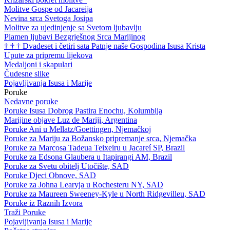
Molitve Gospe od Jacareija
Nevina srca Svetoga Josipa
Molitve za ujedinjenje sa Svetom ljubavlju
Plamen ljubavi Bezgrješnog Srca Marijinog
†
†
†
Dvadeset i četiri sata Patnje naše Gospodina Isusa Krista
Upute za pripremu lijekova
Medaljoni i skapulari
Čudesne slike
Pojavljivanja Isusa i Marije
Poruke
Nedavne poruke
Poruke Isusa Dobrog Pastira Enochu, Kolumbija
Marijine objave Luz de Mariji, Argentina
Poruke Ani u Mellatz/Goettingen, Njemačkoj
Poruke za Mariju za Božansko pripremanje srca, Njemačka
Poruke za Marcosa Tadeua Teixeiru u Jacareí SP, Brazil
Poruke za Edsona Glaubera u Itapirangi AM, Brazil
Poruke za Svetu obitelj Utočište, SAD
Poruke Djeci Obnove, SAD
Poruke za Johna Learyja u Rochesteru NY, SAD
Poruke za Maureen Sweeney-Kyle u North Ridgevilleu, SAD
Poruke iz Raznih Izvora
Traži Poruke
Pojavljivanja Isusa i Marije