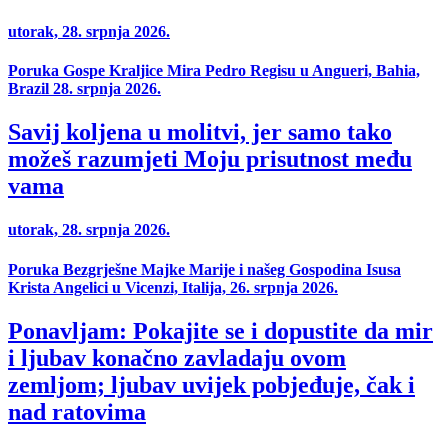
utorak, 28. srpnja 2026.
Poruka Gospe Kraljice Mira Pedro Regisu u Angueri, Bahia,
Brazil 28. srpnja 2026.
Savij koljena u molitvi, jer samo tako
možeš razumjeti Moju prisutnost među
vama
utorak, 28. srpnja 2026.
Poruka Bezgrješne Majke Marije i našeg Gospodina Isusa
Krista Angelici u Vicenzi, Italija, 26. srpnja 2026.
Ponavljam: Pokajite se i dopustite da mir
i ljubav konačno zavladaju ovom
zemljom; ljubav uvijek pobjeđuje, čak i
nad ratovima