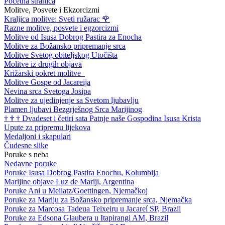
Početna stranica
Molitve, Posvete i Ekzorcizmi
Kraljica molitve: Sveti ružarac
🌹
Razne molitve, posvete i egzorcizmi
Molitve od Isusa Dobrog Pastira za Enocha
Molitve za Božansko pripremanje srca
Molitve Svetog obiteljskog Utočišta
Molitve iz drugih objava
Križarski pokret molitve
Molitve Gospe od Jacareija
Nevina srca Svetoga Josipa
Molitve za ujedinjenje sa Svetom ljubavlju
Plamen ljubavi Bezgrješnog Srca Marijinog
†
†
†
Dvadeset i četiri sata Patnje naše Gospodina Isusa Krista
Upute za pripremu lijekova
Medaljoni i skapulari
Čudesne slike
Poruke s neba
Nedavne poruke
Poruke Isusa Dobrog Pastira Enochu, Kolumbija
Marijine objave Luz de Mariji, Argentina
Poruke Ani u Mellatz/Goettingen, Njemačkoj
Poruke za Mariju za Božansko pripremanje srca, Njemačka
Poruke za Marcosa Tadeua Teixeiru u Jacareí SP, Brazil
Poruke za Edsona Glaubera u Itapirangi AM, Brazil