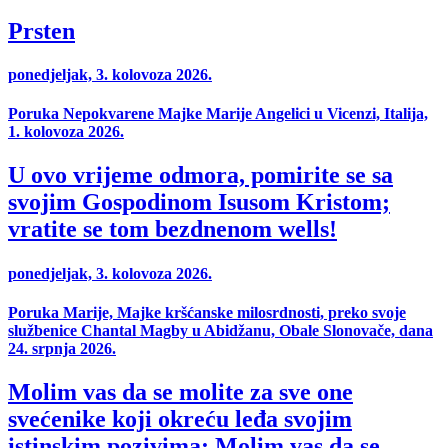
Prsten
ponedjeljak, 3. kolovoza 2026.
Poruka Nepokvarene Majke Marije Angelici u Vicenzi, Italija,
1. kolovoza 2026.
U ovo vrijeme odmora, pomirite se sa
svojim Gospodinom Isusom Kristom;
vratite se tom bezdnenom wells!
ponedjeljak, 3. kolovoza 2026.
Poruka Marije, Majke kršćanske milosrdnosti, preko svoje
službenice Chantal Magby u Abidžanu, Obale Slonovače, dana
24. srpnja 2026.
Molim vas da se molite za sve one
svećenike koji okreću leđa svojim
istinskim pozivima; Molim vas da se