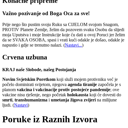
Konačne pripreme
Važno pozivanje od Boga Oca za sve!
Prije nego što pustim svoju Ruku sa CIJELOM svojom Snagom,
PROTIV Planete Zemlje, želim da pozovem svaku Osobu da slijedi
moja Uputstva i moje Instrukcije koje ću dati u ovoj Poruci jer želim
da se SVAKA OSOBA, spasi i vrati kući odakle je došao, odakle je
napustio i gdje se trenutno nalazi.
(
Nastavi...
)
Crvena uzbuna
KRAJ naše Slobode, našeg Postojanja
Novim Svjetskim Poretkom
koji služi mojem protivniku već je
počelo dominirati svijetom, njegova
agenda tiranije
započela je s
planom
vakcina i vakcinacije protiv postojeće pandemije
; ove
vakcine nisu rješenje, nego početak
holokausta
koji će dovesti do
smrti
,
transhumanizma
i
umetanja žigova zvijeri
na milijune
ljudi. (
Nastavi
)
Poruke iz Raznih Izvora