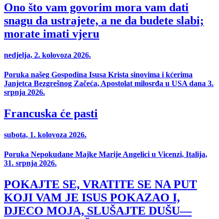
Ono što vam govorim mora vam dati
snagu da ustrajete, a ne da budete slabi;
morate imati vjeru
nedjelja, 2. kolovoza 2026.
Poruka našeg Gospodina Isusa Krista sinovima i kćerima
Janjetca Bezgrešnog Začeća, Apostolat milosrđa u USA dana 3.
srpnja 2026.
Francuska će pasti
subota, 1. kolovoza 2026.
Poruka Nepokudane Majke Marije Angelici u Vicenzi, Italija,
31. srpnja 2026.
POKAJTE SE, VRATITE SE NA PUT
KOJI VAM JE ISUS POKAZAO I,
DJECO MOJA, SLUŠAJTE DUŠU—