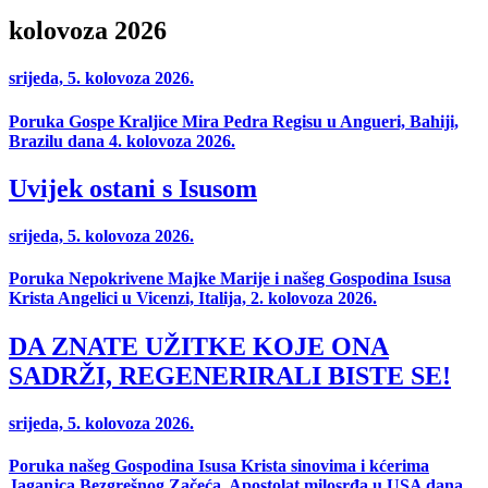
kolovoza 2026
srijeda, 5. kolovoza 2026.
Poruka Gospe Kraljice Mira Pedra Regisu u Angueri, Bahiji,
Brazilu dana 4. kolovoza 2026.
Uvijek ostani s Isusom
srijeda, 5. kolovoza 2026.
Poruka Nepokrivene Majke Marije i našeg Gospodina Isusa
Krista Angelici u Vicenzi, Italija, 2. kolovoza 2026.
DA ZNATE UŽITKE KOJE ONA
SADRŽI, REGENERIRALI BISTE SE!
srijeda, 5. kolovoza 2026.
Poruka našeg Gospodina Isusa Krista sinovima i kćerima
Jaganjca Bezgrešnog Začeća, Apostolat milosrđa u USA dana