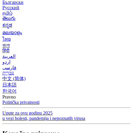
Български
Русский
தமிழ்
తెలుగు
ಕನ್ನಡ
മലയാളം
ไทย
বাংলা
हिंदी
العربية
اردو
فارسی
עִברִית
中文 (简体)
日本語
한국어
Pravno
Politička privatnosti
Upute za ovu godinu 2025
u vezi bolesti, pandemija i nepoznatih virusa