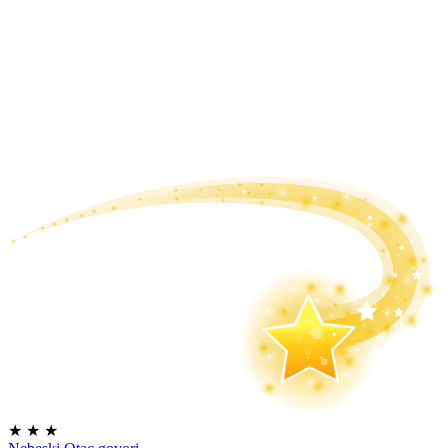
★
★
★