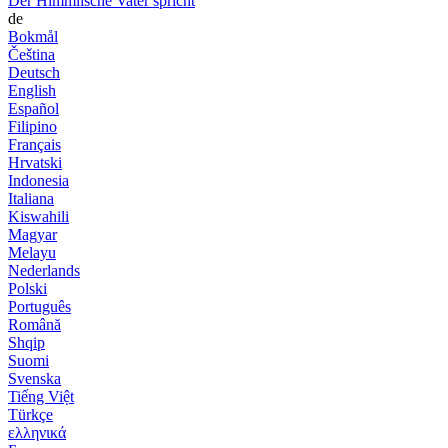
Der Himmlische Vater spricht
de
Bokmål
Čeština
Deutsch
English
Español
Filipino
Français
Hrvatski
Indonesia
Italiana
Kiswahili
Magyar
Melayu
Nederlands
Polski
Português
Română
Shqip
Suomi
Svenska
Tiếng Việt
Türkçe
ελληνικά