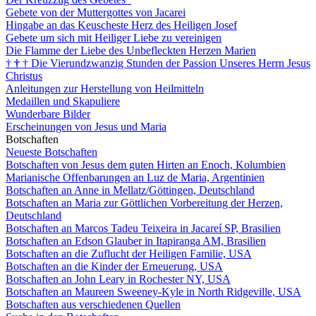
Gebete von der Muttergottes von Jacarei
Hingabe an das Keuscheste Herz des Heiligen Josef
Gebete um sich mit Heiliger Liebe zu vereinigen
Die Flamme der Liebe des Unbefleckten Herzen Marien
†
†
†
Die Vierundzwanzig Stunden der Passion Unseres Herrn Jesus
Christus
Anleitungen zur Herstellung von Heilmitteln
Medaillen und Skapuliere
Wunderbare Bilder
Erscheinungen von Jesus und Maria
Botschaften
Neueste Botschaften
Botschaften von Jesus dem guten Hirten an Enoch, Kolumbien
Marianische Offenbarungen an Luz de Maria, Argentinien
Botschaften an Anne in Mellatz/Göttingen, Deutschland
Botschaften an Maria zur Göttlichen Vorbereitung der Herzen,
Deutschland
Botschaften an Marcos Tadeu Teixeira in Jacareí SP, Brasilien
Botschaften an Edson Glauber in Itapiranga AM, Brasilien
Botschaften an die Zuflucht der Heiligen Familie, USA
Botschaften an die Kinder der Erneuerung, USA
Botschaften an John Leary in Rochester NY, USA
Botschaften an Maureen Sweeney-Kyle in North Ridgeville, USA
Botschaften aus verschiedenen Quellen