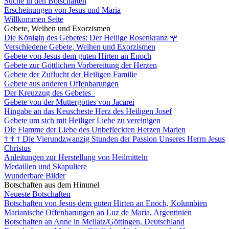
Suche in den Botschaften
Erscheinungen von Jesus und Maria
Willkommen Seite
Gebete, Weihen und Exorzismen
Die Königin des Gebetes: Der Heilige Rosenkranz
🌹
Verschiedene Gebete, Weihen und Exorzismen
Gebete von Jesus dem guten Hirten an Enoch
Gebete zur Göttlichen Vorbereitung der Herzen
Gebete der Zuflucht der Heiligen Familie
Gebete aus anderen Offenbarungen
Der Kreuzzug des Gebetes
Gebete von der Muttergottes von Jacarei
Hingabe an das Keuscheste Herz des Heiligen Josef
Gebete um sich mit Heiliger Liebe zu vereinigen
Die Flamme der Liebe des Unbefleckten Herzen Marien
†
†
†
Die Vierundzwanzig Stunden der Passion Unseres Herrn Jesus
Christus
Anleitungen zur Herstellung von Heilmitteln
Medaillen und Skapuliere
Wunderbare Bilder
Botschaften aus dem Himmel
Neueste Botschaften
Botschaften von Jesus dem guten Hirten an Enoch, Kolumbien
Marianische Offenbarungen an Luz de Maria, Argentinien
Botschaften an Anne in Mellatz/Göttingen, Deutschland