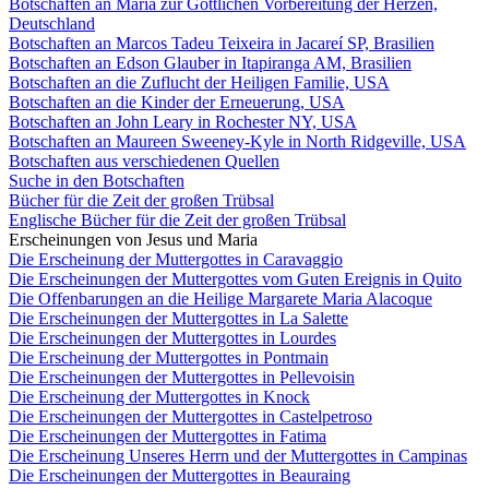
Botschaften an Maria zur Göttlichen Vorbereitung der Herzen,
Deutschland
Botschaften an Marcos Tadeu Teixeira in Jacareí SP, Brasilien
Botschaften an Edson Glauber in Itapiranga AM, Brasilien
Botschaften an die Zuflucht der Heiligen Familie, USA
Botschaften an die Kinder der Erneuerung, USA
Botschaften an John Leary in Rochester NY, USA
Botschaften an Maureen Sweeney-Kyle in North Ridgeville, USA
Botschaften aus verschiedenen Quellen
Suche in den Botschaften
Bücher für die Zeit der großen Trübsal
Englische Bücher für die Zeit der großen Trübsal
Erscheinungen von Jesus und Maria
Die Erscheinung der Muttergottes in Caravaggio
Die Erscheinungen der Muttergottes vom Guten Ereignis in Quito
Die Offenbarungen an die Heilige Margarete Maria Alacoque
Die Erscheinungen der Muttergottes in La Salette
Die Erscheinungen der Muttergottes in Lourdes
Die Erscheinung der Muttergottes in Pontmain
Die Erscheinungen der Muttergottes in Pellevoisin
Die Erscheinung der Muttergottes in Knock
Die Erscheinungen der Muttergottes in Castelpetroso
Die Erscheinungen der Muttergottes in Fatima
Die Erscheinung Unseres Herrn und der Muttergottes in Campinas
Die Erscheinungen der Muttergottes in Beauraing