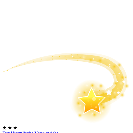
★
★
★