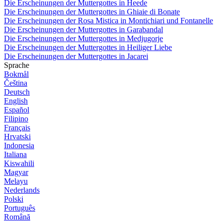
Die Erscheinungen der Muttergottes in Heede
Die Erscheinungen der Muttergottes in Ghiaie di Bonate
Die Erscheinungen der Rosa Mistica in Montichiari und Fontanelle
Die Erscheinungen der Muttergottes in Garabandal
Die Erscheinungen der Muttergottes in Medjugorje
Die Erscheinungen der Muttergottes in Heiliger Liebe
Die Erscheinungen der Muttergottes in Jacarei
Sprache
Bokmål
Čeština
Deutsch
English
Español
Filipino
Français
Hrvatski
Indonesia
Italiana
Kiswahili
Magyar
Melayu
Nederlands
Polski
Português
Română