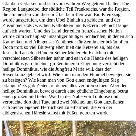
Glauben verlassen und sich vom wahren Weg getrennt hatten. Die
Region Languedoc, der südliche Teil Frankreichs, war die Region,
die am meisten von diesem Übel betroffen war. Ein Kreuzzug
wurde ausgerufen, um dem Übel Einhalt zu gebieten, und der
Zusammenstoß zwischen Katholiken und Ketzern ließ nicht lange
auf sich warten. Und das Land der edlen französischen Nation
wurde zum Schauplatz unzähliger blutiger Schlachten, in denen sich
Katholiken und Albigenser Zentimeter für Zentimeter bekämpften.
Doch trotz so viel Blutvergießen hielt die Ketzerei an, bis das
Jesuskind aus den Händen Seiner Mutter ein Kettchen mit
verschiedenen Silberteilen nahm und es in die Hände des heiligen
Dominikus gab. In einer großen inneren Eingebung versteht der
heilige Dominikus, wie die Jungfrau Maria will, dass der
Rosenkranz gebetet wird. Wie kann man den Himmel bewegen, sie
zu besiegen? Wie kann man von Gott einen endgültigen Sieg
erlangen? Es gab Zeiten, in denen alles verloren schien. Aber der
heilige Dominikus, bewegt durch eine göttliche Eingebung, betrat
einen großen und tiefen Wald in der Nähe von Toulouse und
verbrachte dort drei Tage und zwei Nächte, um Gott anzuflehen,
sich Seiner eigenen Herrlichkeit zu erbarmen, die von der
albigensischen Häresie selbst mit Füßen getreten wurde.