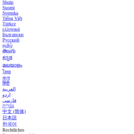
Shqip
Suomi
Svenska
Tiếng Việt
Türkçe
ελληνικά
Български
Русский
தமிழ்
తెలుగు
ಕನ್ನಡ
മലയാളം
ไทย
বাংলা
हिंदी
العربية
اردو
فارسی
עִברִית
中文 (简体)
日本語
한국어
Rechtliches