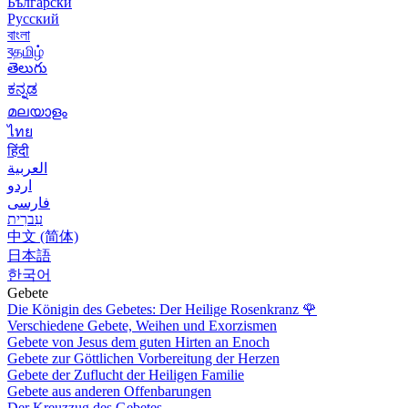
Български
Русский
বাংলা
বதமிழ்
తెలుగు
ಕನ್ನಡ
മലയാളം
ไทย
हिंदी
العربية
اردو
فارسی
עִברִית
中文 (简体)
日本語
한국어
Gebete
Die Königin des Gebetes: Der Heilige Rosenkranz
🌹
Verschiedene Gebete, Weihen und Exorzismen
Gebete von Jesus dem guten Hirten an Enoch
Gebete zur Göttlichen Vorbereitung der Herzen
Gebete der Zuflucht der Heiligen Familie
Gebete aus anderen Offenbarungen
Der Kreuzzug des Gebetes