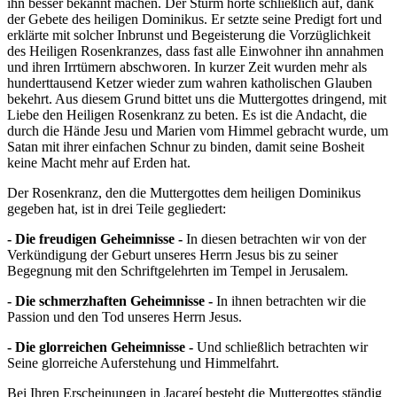
ihn besser bekannt machen. Der Sturm hörte schließlich auf, dank
der Gebete des heiligen Dominikus. Er setzte seine Predigt fort und
erklärte mit solcher Inbrunst und Begeisterung die Vorzüglichkeit
des Heiligen Rosenkranzes, dass fast alle Einwohner ihn annahmen
und ihren Irrtümern abschworen. In kurzer Zeit wurden mehr als
hunderttausend Ketzer wieder zum wahren katholischen Glauben
bekehrt. Aus diesem Grund bittet uns die Muttergottes dringend, mit
Liebe den Heiligen Rosenkranz zu beten. Es ist die Andacht, die
durch die Hände Jesu und Marien vom Himmel gebracht wurde, um
Satan mit ihrer einfachen Schnur zu binden, damit seine Bosheit
keine Macht mehr auf Erden hat.
Der Rosenkranz, den die Muttergottes dem heiligen Dominikus
gegeben hat, ist in drei Teile gegliedert:
- Die freudigen Geheimnisse -
In diesen betrachten wir von der
Verkündigung der Geburt unseres Herrn Jesus bis zu seiner
Begegnung mit den Schriftgelehrten im Tempel in Jerusalem.
- Die schmerzhaften Geheimnisse -
In ihnen betrachten wir die
Passion und den Tod unseres Herrn Jesus.
- Die glorreichen Geheimnisse -
Und schließlich betrachten wir
Seine glorreiche Auferstehung und Himmelfahrt.
Bei Ihren Erscheinungen in Jacareí besteht die Muttergottes ständig