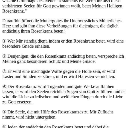
was die Grundlage des Neuen Testaments ist. Wenn ihr also diese
verhärteten Seelen für Gott gewinnen wollt, betet Meinen Heiligen
Rosenkranz."
Daraufhin öffnet die Muttergottes ihr Unermessliches Mütterliches
Herz und gibt ihm diese Verheißungen für diejenigen, die täglich
andächtig ihren Rosenkranz beten:
①
Wer Mir ständig dient, indem er den Rosenkranz betet, wird eine
besondere Gnade erhalten.
②
Denjenigen, die den Rosenkranz andächtig beten, verspreche ich
Meinen ganz besonderen Schutz und Meine Gnade.
③
Er wird eine mächtigste Waffe gegen die Hölle sein, er wird
Laster und Sünden zerstören, und er wird Häresien vernichten.
④
Der Rosenkranz wird Tugenden und gute Werke aufblühen
lassen, er wird den Seelen reichlich Segen von Gott zuführen und er
wird die Liebe zu irdischen und weltlichen Dingen durch die Liebe
zu Gott ersetzen.
⑤
Die Seele, die mit Hilfe des Rosenkranzes zu Mir Zuflucht
nimmt, wird nicht untergehen.
⑥
Jeder, der andächtig den Rosenkranz betet und dabei die