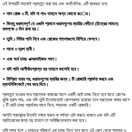
এই উপায়টি সহজেই প্রস্তুত করা যায় এবং অর্থনৈতিক, এটি ব্যবহৃত হবে:
᛭ লাল রোজ ৩ টি, যদি না পাও তাহলে অন্য কোনো রংের।
᛭ কিন্তু গুরুত্বপূর্ণ যে এগুলি প্রথমে গুয়াদলুপের ম্যারির বেদীতে (চিত্রের সামনে)
কমপক্ষে ৩ দিন রাখা হয়।
᛭ তুমি ১ লিটার পানি নিবে এবং রোজের পাতলাগুলো মিশিয়ে ফেলবে।
᛭ সাথে ৩ ড্রপ হানী।
᛭ এবং অর্ধ চামচ এক্সরসাইজড লবণ।
᛭ যদি পানি আশীর্বাদপ্রাপ্ত হয় তাহলে ভালোই হবে।
᛭ মিশ্রিত হবার পর, গুয়াডলুপের ম্যারির জন্য ১ টি রোজারি প্রার্থনা করবে এবং
ম্যাগনিফিকেটে শেষ করে দিবে।
প্রস্তুত হওয়ার পরে প্রত্যেক খাবারের আগে একটি ছোট চামচ নিতে হবে যাতে রোগের
ঝুকি হ্রাস পায়, এবং যদি তুমি ইতোমধ্যেই রোগগ্রস্থ হয়েছো তবে প্রত্যেক খাবার আগে
২ টি ছোট চামচ প্রার্থনার সাথে নিবে, সম্ভবত একটি রোজারি।
আপনি স্বাস্থ্যের উন্নতি লক্ষ্য করবে না পর্যন্ত এটা করতে থাকবে এবং যদি এটি
প্রতিরোধের জন্য হয় তাহলে তা অবিচ্ছিন্নভাবে করা হবে।
তুমি সুস্থ হলে ২ চামচের পরিবর্তে এক চামচ নিতে হবে যাতে এই রোগ থেকে সাহায্য ও