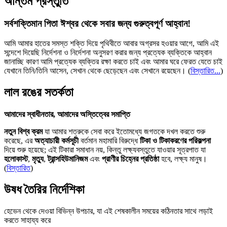
অন্তিম প্রস্তুতি
সর্বশক্তিমান পিতা ঈশ্বর থেকে সবার জন্য গুরুত্বপূর্ণ আহ্বান!
আমি আমার হাতের সমস্ত শক্তি দিয়ে পৃথিবীতে আবার অগ্রসর হওয়ার আগে, আমি এই
সন্দেশে দিয়েছি নির্দেশনা ও নির্দেশনা অনুসরণ করার জন্য প্রত্যেক ব্যক্তিকে আহ্বান
জানাচ্ছি কারণ আমি প্রত্যেক ব্যক্তির রক্ষা করতে চাই এবং আমার ঘরে ফেরত যেতে চাই
যেখানে তিনি/তিনি আসেন, সেখান থেকে ছেড়েছেন এবং সেখানে রয়েছেন।
(
বিস্তারিত...
)
লাল রঙের সতর্কতা
আমাদের স্বাধীনতার, আমাদের অস্তিত্বের সমাপ্তি
নতুন বিশ্ব ক্রম
যা আমার শত্রুকে সেবা করে ইতোমধ্যে জগতকে দখল করতে শুরু
করেছে, এর
অত্যাচারী কর্মসূচী
বর্তমান মহামারি বিরুদ্ধে
টিকা ও টিকাকরণের পরিকল্পনা
দিয়ে শুরু হয়েছে; এই টিকারা সমাধান নয়, কিন্তু লক্ষ্যবস্তুতে যাওয়ার সূত্রপাত যা
হলোকাস্ট
,
মৃত্যু
,
ট্রান্সহিউমানিজম
এবং
প্রাণীর চিহ্নের প্রতিষ্ঠা
হবে, লক্ষ্য মানুষ।
(
বিস্তারিত
)
উষধ তৈরির নির্দেশিকা
হেভেন থেকে দেওয়া বিভিন্ন উপচার, যা এই শেষকালীন সময়ের কঠিনতার সাথে লড়াই
করতে সাহায্য করে