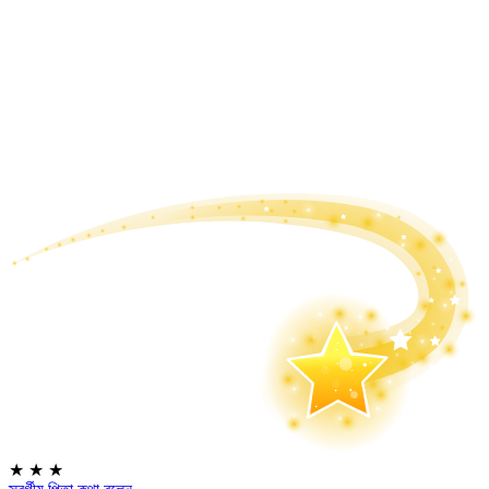
★
★
★