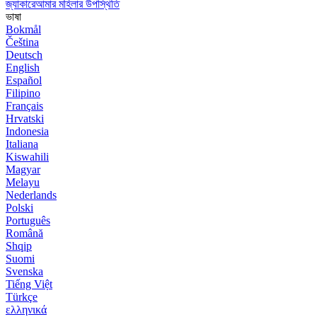
জ্যাকারেআমার মহিলার উপস্থিতি
ভাষা
Bokmål
Čeština
Deutsch
English
Español
Filipino
Français
Hrvatski
Indonesia
Italiana
Kiswahili
Magyar
Melayu
Nederlands
Polski
Português
Română
Shqip
Suomi
Svenska
Tiếng Việt
Türkçe
ελληνικά