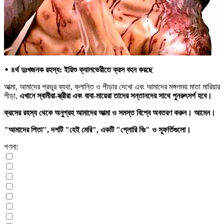
᛭ ৪র্থ দুঃখজনক রহস্য: ইয়িশু ক্যালভেরীতে ক্রস বহন করছে
আত্মা, আমাদের প্রভুর ব্যথা, ক্লান্তি ও পীড়ার দেখো এবং আমাদের মঙ্গলময় মাতা মারিয়ার
পীড়া,
এখানে স্বামীরা-স্ত্রীরা এবং বাবা-মায়েরা তাদের সন্তানদের সাথে পুনরুৎসর্গ হবে।
ক্রসের রহস্য থেকে অনুগ্রহ আমাদের আত্মা ও সমস্ত বিশ্বে অবতরণ করুন। আমেন।
"আমাদের পিতা", দশটি "হেই মেরি", একটি "গ্লোরি বিঃ" ও স্ফূর্তিগুলো।
গণনা: