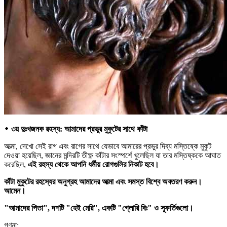
᛭ ৩য় দুঃখজনক রহস্য: আমাদের প্রভুর মুকুটের সাথে কাঁটা
আত্মা, দেখো সেই রাগ এবং রাগের সাথে যেভাবে আমারের প্রভুর দিব্য মস্তিষ্কে মুকুট
দেওয়া হয়েছিল, জ্ঞানের মন্দিরটি তীক্ষ্ণ কাঁটার সংস্পর্শে খুলেছিল যা তার মস্তিষ্ককে আঘাত
করেছিল,
এই রহস্য থেকে আপনি ধর্মীয় রোগগুলির নিকাট হবে।
কাঁটা মুকুটের রহস্যের অনুগ্রহ আমাদের আত্মা এবং সমস্ত বিশ্বে অবতরণ করুন।
আমেন।
"আমাদের পিতা", দশটি "হেই মেরি", একটি "গ্লোরি বিঃ" ও স্ফূর্তিগুলো।
গণনা: