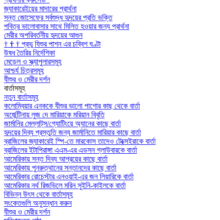
জ্যাকারেইয়ের মাদারের প্রার্থনা
সন্ত জোসেফের সর্বশুদ্ধ হৃদয়ের প্রতি ভক্তি
পবিত্র ভালোবাসার সাথে মিলিত হওয়ার জন্য প্রার্থনা
মেরীর অপরিবর্তনীয় হৃদয়ের আগুন
†
†
†
প্রভু যিশুর পাশন এর চব্বিশ ঘণ্টা
উষধ তৈরির নির্দেশিকা
মেডেল ও স্ক্যাপুলারসমূহ
আশ্চর্য চিত্রসমূহ
যীশুর ও মেরীর দর্শন
বার্তাসমূহ
নতুন বার্তাসমূহ
কলোম্বিয়ার এনককে যীশুর ভালো পাশোর কাছ থেকে বার্তা
অর্জেন্টিনায় লুজ দে মারিয়াকে মরিয়ান বিবৃতি
জার্মানির মেল্লাট্‌স/গ্যোটিংয়ে অ্যানের কাছে বার্তা
হৃদয়ের দিব্য প্রস্তুতি জন্য জার্মানিতে মারিয়ার কাছে বার্তা
ব্রাজিলের জ্যাকারেই স্পি-তে মারকোস তাদেও টেক্সেইরাকে বার্তা
ব্রাজিলের ইটাপিরাঙ্গা এএম-এর এডসন গ্লাউবারকে বার্তা
আমেরিকায় সন্ত দিব্য আশ্রয়ের কাছে বার্তা
আমেরিকায় পুনরুত্থানের সন্তানদের কাছে বার্তা
আমেরিকার রোচেস্টার এনওয়াই-এর জন লিয়ারিকে বার্তা
আমেরিকার নর্থ রিজভিলে মরিন সুইনি-কাইলকে বার্তা
বিভিন্ন উৎস থেকে বার্তাসমূহ
সংকেতগুলি অনুসন্ধান করুন
যীশুর ও মেরীর দর্শন