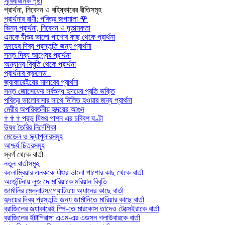
সুবিধাজনক পৃষ্ঠা
প্রার্থনা, নিবেদন ও বহিষ্কারের রীতিসমূহ
প্রার্থনার রাণী: পবিত্র জপমালা
🌹
ভিন্ন প্রার্থনা, নিবেদন ও দূতাত্মকতা
এনকে যীশুর ভালো পাশোর কাছ থেকে প্রার্থনা
হৃদয়ের দিব্য প্রস্তুতি জন্য প্রার্থনা
সন্ত দিব্য আশ্র্যের প্রার্থনা
অন্যান্য বিবৃতি থেকে প্রার্থনা
প্রার্থনার ক্রুসেড
জ্যাকারেইয়ের মাদারের প্রার্থনা
সন্ত জোসেফের সর্বশুদ্ধ হৃদয়ের প্রতি ভক্তি
পবিত্র ভালোবাসার সাথে মিলিত হওয়ার জন্য প্রার্থনা
মেরীর অপরিবর্তনীয় হৃদয়ের আগুন
†
†
†
প্রভু যিশুর পাশন এর চব্বিশ ঘণ্টা
উষধ তৈরির নির্দেশিকা
মেডেল ও স্ক্যাপুলারসমূহ
আশ্চর্য চিত্রসমূহ
স্বর্গ থেকে বার্তা
নতুন বার্তাসমূহ
কলোম্বিয়ার এনককে যীশুর ভালো পাশোর কাছ থেকে বার্তা
অর্জেন্টিনায় লুজ দে মারিয়াকে মরিয়ান বিবৃতি
জার্মানির মেল্লাট্‌স/গ্যোটিংয়ে অ্যানের কাছে বার্তা
হৃদয়ের দিব্য প্রস্তুতি জন্য জার্মানিতে মারিয়ার কাছে বার্তা
ব্রাজিলের জ্যাকারেই স্পি-তে মারকোস তাদেও টেক্সেইরাকে বার্তা
ব্রাজিলের ইটাপিরাঙ্গা এএম-এর এডসন গ্লাউবারকে বার্তা