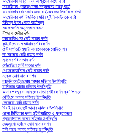
আমেরিকায় সন্ত দিব্য আশ্রয়ের কাছে বার্তা
আমেরিকায় পুনরুত্থানের সন্তানদের কাছে বার্তা
আমেরিকার রোচেস্টার এনওয়াই-এর জন লিয়ারিকে বার্তা
আমেরিকার নর্থ রিজভিলে মরিন সুইনি-কাইলকে বার্তা
বিভিন্ন উৎস থেকে বার্তাসমূহ
সংকেতগুলি অনুসন্ধান করুন
যীশুর ও মেরীর দর্শন
কারাভাজিওতে মেরি মাতার দর্শন
কুইটোতে ভাল ঘটনার মেরির দর্শন
সেন্ট মার্গারেট ম্যারি আলাকোককে রোভিলেশন
লা সালেতে মেরি মাতার দর্শন
লুর্দসে মেরি মাতার দর্শন
পোঁত্মেইনে মেরি মাতার দর্শন
পেলেভোয়াসিনে মেরি মাতার দর্ষন
নক্কে মেরি মাতার দর্শন
কাস্টেলপেট্রোসোয় আমার মহিলার উপস্থিতি
ফাতিমায় আমার মহিলার উপস্থিতি
আমার প্রভুর ও আমাদের মাতা মেরীর দর্শন ক্যাম্পিনাসে
বোঁরিংয়ে আমার মহিলার উপস্থিতি
হেডেতে মেরি মাতার দর্ষন
ঘিয়াই দি বোনেটে আমার মহিলার উপস্থিতি
রোসা মিস্টিকার দর্শন মন্টিকিয়ারিতে ও ফন্তানেলে
গ্যারাবান্ডালে আমার মহিলার উপস্থিতি
মেদজুগোরিয়েঁতে মেরি মাতার দর্শন
হলি লাভে আমার মহিলার উপস্থিতি