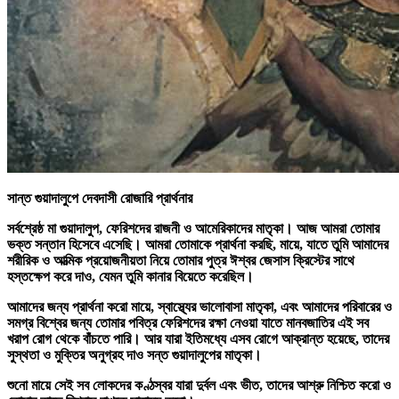
সান্ত গুয়াদালুপে দেবদাসী রোজারি প্রার্থনার
সর্বশ্রেষ্ঠ মা গুয়াদালুপ, ফেরিশদের রাজনী ও আমেরিকাদের মাতৃকা। আজ আমরা তোমার
ভক্ত সন্তান হিসেবে এসেছি। আমরা তোমাকে প্রার্থনা করছি, মায়ে, যাতে তুমি আমাদের
শরীরিক ও আত্মিক প্রয়োজনীয়তা নিয়ে তোমার পুত্র ঈশ্বর জেসাস ক্রিস্টের সাথে
হস্তক্ষেপ করে দাও, যেমন তুমি কানার বিয়েতে করেছিল।
আমাদের জন্য প্রার্থনা করো মায়ে, স্বাস্থ্যের ভালোবাসা মাতৃকা, এবং আমাদের পরিবারের ও
সমগ্র বিশ্বের জন্য তোমার পবিত্র ফেরিশদের রক্ষা নেওয়া যাতে মানবজাতির এই সব
খরাপ রোগ থেকে বাঁচতে পারি। আর যারা ইতিমধ্যে এসব রোগে আক্রান্ত হয়েছে, তাদের
সুস্থতা ও মুক্তির অনুগ্রহ দাও সন্ত গুয়াদালুপের মাতৃকা।
শুনো মায়ে সেই সব লোকদের কণ্ঠস্বর যারা দুর্বল এবং ভীত, তাদের আশ্রু নিশ্চিত করো ও