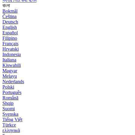
স্বর্গীয় পিতা কথা বলেন
বাংলা
Bokmål
Čeština
Deutsch
English
Español
Filipino
Français
Hrvatski
Indonesia
Italiana
Kiswahili
Magyar
Melayu
Nederlands
Polski
Português
Română
Shqip
Suomi
Svenska
Tiếng Việt
Türkçe
ελληνικά