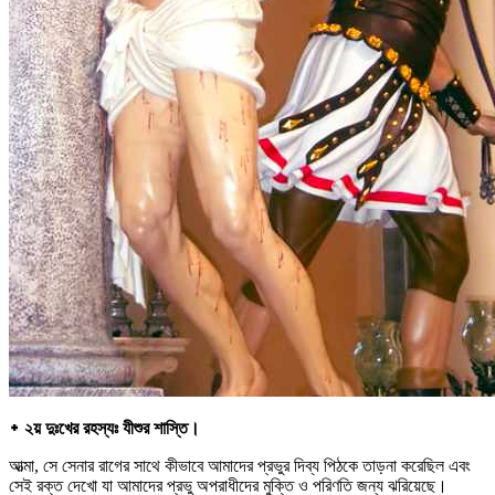
᛭ ২য় দুঃখের রহস্যঃ যীশুর শাস্তি।
আত্মা, সে সেনার রাগের সাথে কীভাবে আমাদের প্রভুর দিব্য পিঠকে তাড়না করেছিল এবং
সেই রক্ত দেখো যা আমাদের প্রভু অপরাধীদের মুক্তি ও পরিণতি জন্য ঝরিয়েছে।