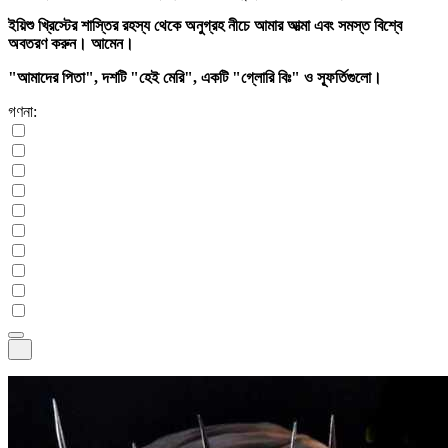
ইয়িশু খ্রিস্টের শাস্তির রহস্য থেকে অনুগ্রহ নীচে আমার আত্মা এবং সমস্ত বিশ্বে
অবতরণ করুন। আমেন।
"আমাদের পিতা", দশটি "হেই মেরি", একটি "গ্লোরি বিঃ" ও স্ফূর্তিগুলো।
গণনা: