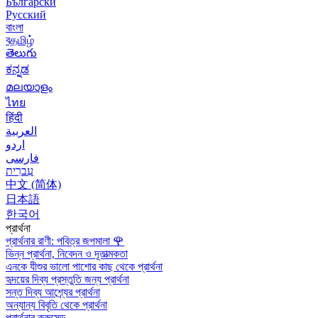
Български
Русский
বাংলা
বதமிழ்
తెలుగు
ಕನ್ನಡ
മലയാളം
ไทย
हिंदी
العربية
اردو
فارسی
עִברִית
中文 (简体)
日本語
한국어
প্রার্থনা
প্রার্থনার রাণী: পবিত্র জপমালা
🌹
ভিন্ন প্রার্থনা, নিবেদন ও দূতাত্মকতা
এনকে যীশুর ভালো পাশোর কাছ থেকে প্রার্থনা
হৃদয়ের দিব্য প্রস্তুতি জন্য প্রার্থনা
সন্ত দিব্য আশ্র্যের প্রার্থনা
অন্যান্য বিবৃতি থেকে প্রার্থনা
প্রার্থনার ক্রুসেড