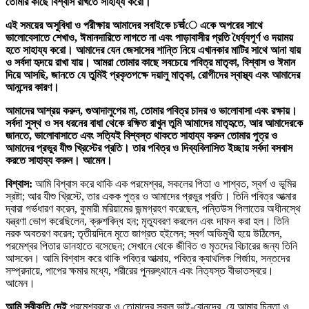
তোমার কাছে বিশ্বাস রাখতে সাহায্য করো।
এই সময়ের অসুবিধা ও পরীক্ষায় আমাদের সবাইকে চर्चে একে অপরের সাথে
ভালোবেসাতে শেখাও, ঈমানদারিতে লাগতে না এবং পাড়াবাসীর প্রতি ধৈর্য্যপূর্ণ ও দয়াময়
হতে সাহায্য করো। আমাদের যেন জেসাসের শান্তি নিয়ে এখানকার মাটির সাথে আনা যায়
ও সর্বদা হৃদয়ে রাখা যায়। আমরা তোমার কাছে সবচেয়ে পবিত্র মাতৃকা, বিশ্বাস ও ঈমান
দিয়ে আসছি, জানতে যে তুমিই প্রকৃতপক্ষে দয়ালু মাতৃকা, রোগীদের স্বাস্থ্য এবং আমাদের
আনন্দের কারণ।
আমাদের আশ্রয় করুন, গুআদালুপের মা, তোমার পবিত্র চাদর ও ভালোবাসা এবং রক্ষায়।
সর্বদা সুস্থ ও সব ধরনের বাধা থেকে রক্ষিত রাখুন তুমি আমাদের মাতৃহৃতে, আর আমাদেরকে
জানতে, ভালোবাসাতে এবং সত্যিই বিশ্বস্ত থাকতে সাহায্য করুন তোমার পুত্র ও
আমাদের প্রভুর যীশু খ্রিস্টের প্রতি। তার পবিত্র ও দিব্যবিলাসিত ইচ্ছায় সর্বদা বসবাস
করতে সাহায্য করুন। আমেন।
বিশ্বাস:
আমি বিশ্বাস করে থাকি এক পরমেশ্বর, সকলের পিতা ও শাশ্বত, স্বর্গ ও ভূমির
স্রষ্টা; আর যীশু খ্রিস্টে, তার একক পুত্র ও আমাদের প্রভুর প্রতি। তিনি পবিত্র আত্মার
দ্বারা গর্ভধারণ করেন, কুমারী মরিয়ামের জন্মগ্রহণ করেছেন, পন্তিউস পিলাতের অধীনস্থে
যন্ত্রণা ভোগ করেছিলেন, ক্রুশবিদ্ধ হন; মৃত্যুবরণ করলেন এবং দাফন করা হল। তিনি
নরক অবতরণ করেন; তৃতীয়দিনে মৃতে জাগ্রত হইলেন; স্বর্গ অভিমুখী হয়ে উঠিলেন,
পরমেশ্বর পিতার ডানহাতে বসেছেন; সেখানে থেকে জীবিত ও মৃতদের বিচারের জন্য তিনি
আসবেন। আমি বিশ্বাস করে থাকি পবিত্র আত্মায়, পবিত্র ক্যাথলিক গির্জায়, সন্তদের
সম্প্রদায়ে, পাপের ক্ষমার মধ্যে, শরীরের পুনরুৎ্থানে এবং নিত্যস্ত বীভাতস্বরে।
আমেন।
আমি স্বীকৃতি দেই
পরমেশ্বরকে ও তোমাদের সকল ভাই-বোনদের, যে আমার চিন্তা ও