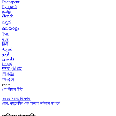
Български
Русский
தமிழ்
తెలుగు
ಕನ್ನಡ
മലയാളം
ไทย
বাংলা
हिंदी
العربية
اردو
فارسی
עִברִית
中文 (简体)
日本語
한국어
লেগাল
গোপনীয়তা নীতি
২০২৫ সালের নির্দেশনা
রোগ, প্যান্ডেমিক এবং অজানা ভাইরাস সম্পর্কে