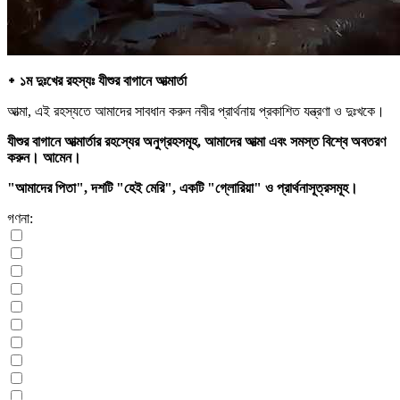
᛭ ১ম দুঃখের রহস্যঃ যীশুর বাগানে আত্মার্তা
আত্মা, এই রহস্যতে আমাদের সাবধান করুন নবীর প্রার্থনায় প্রকাশিত যন্ত্রণা ও দুঃখকে।
যীশুর বাগানে আত্মার্তার রহস্যের অনুগ্রহসমূহ, আমাদের আত্মা এবং সমস্ত বিশ্বে অবতরণ
করুন। আমেন।
"আমাদের পিতা", দশটি "হেই মেরি", একটি "গ্লোরিয়া" ও প্রার্থনাসূত্রসমূহ।
গণনা: