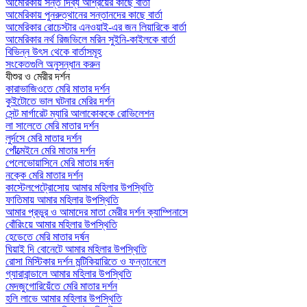
আমেরিকায় সন্ত দিব্য আশ্রয়ের কাছে বার্তা
আমেরিকায় পুনরুত্থানের সন্তানদের কাছে বার্তা
আমেরিকার রোচেস্টার এনওয়াই-এর জন লিয়ারিকে বার্তা
আমেরিকার নর্থ রিজভিলে মরিন সুইনি-কাইলকে বার্তা
বিভিন্ন উৎস থেকে বার্তাসমূহ
সংকেতগুলি অনুসন্ধান করুন
যীশুর ও মেরীর দর্শন
কারাভাজিওতে মেরি মাতার দর্শন
কুইটোতে ভাল ঘটনার মেরির দর্শন
সেন্ট মার্গারেট ম্যারি আলাকোককে রোভিলেশন
লা সালেতে মেরি মাতার দর্শন
লুর্দসে মেরি মাতার দর্শন
পোঁত্মেইনে মেরি মাতার দর্শন
পেলেভোয়াসিনে মেরি মাতার দর্ষন
নক্কে মেরি মাতার দর্শন
কাস্টেলপেট্রোসোয় আমার মহিলার উপস্থিতি
ফাতিমায় আমার মহিলার উপস্থিতি
আমার প্রভুর ও আমাদের মাতা মেরীর দর্শন ক্যাম্পিনাসে
বোঁরিংয়ে আমার মহিলার উপস্থিতি
হেডেতে মেরি মাতার দর্ষন
ঘিয়াই দি বোনেটে আমার মহিলার উপস্থিতি
রোসা মিস্টিকার দর্শন মন্টিকিয়ারিতে ও ফন্তানেলে
গ্যারাবান্ডালে আমার মহিলার উপস্থিতি
মেদজুগোরিয়েঁতে মেরি মাতার দর্শন
হলি লাভে আমার মহিলার উপস্থিতি