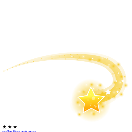
★
★
★