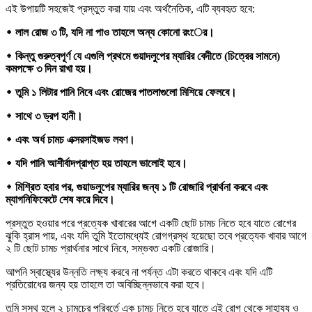
এই উপায়টি সহজেই প্রস্তুত করা যায় এবং অর্থনৈতিক, এটি ব্যবহৃত হবে:
᛭ লাল রোজ ৩ টি, যদি না পাও তাহলে অন্য কোনো রংের।
᛭ কিন্তু গুরুত্বপূর্ণ যে এগুলি প্রথমে গুয়াদলুপের ম্যারির বেদীতে (চিত্রের সামনে)
কমপক্ষে ৩ দিন রাখা হয়।
᛭ তুমি ১ লিটার পানি নিবে এবং রোজের পাতলাগুলো মিশিয়ে ফেলবে।
᛭ সাথে ৩ ড্রপ হানী।
᛭ এবং অর্ধ চামচ এক্সরসাইজড লবণ।
᛭ যদি পানি আশীর্বাদপ্রাপ্ত হয় তাহলে ভালোই হবে।
᛭ মিশ্রিত হবার পর, গুয়াডলুপের ম্যারির জন্য ১ টি রোজারি প্রার্থনা করবে এবং
ম্যাগনিফিকেটে শেষ করে দিবে।
প্রস্তুত হওয়ার পরে প্রত্যেক খাবারের আগে একটি ছোট চামচ নিতে হবে যাতে রোগের
ঝুকি হ্রাস পায়, এবং যদি তুমি ইতোমধ্যেই রোগগ্রস্থ হয়েছো তবে প্রত্যেক খাবার আগে
২ টি ছোট চামচ প্রার্থনার সাথে নিবে, সম্ভবত একটি রোজারি।
আপনি স্বাস্থ্যের উন্নতি লক্ষ্য করবে না পর্যন্ত এটা করতে থাকবে এবং যদি এটি
প্রতিরোধের জন্য হয় তাহলে তা অবিচ্ছিন্নভাবে করা হবে।
তুমি সুস্থ হলে ২ চামচের পরিবর্তে এক চামচ নিতে হবে যাতে এই রোগ থেকে সাহায্য ও