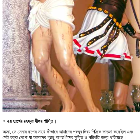
᛭ ২য় দুঃখের রহস্যঃ যীশুর শাস্তি।
আত্মা, সে সেনার রাগের সাথে কীভাবে আমাদের প্রভুর দিব্য পিঠকে তাড়না করেছিল এবং
সেই রক্ত দেখো যা আমাদের প্রভু অপরাধীদের মুক্তি ও পরিণতি জন্য ঝরিয়েছে।