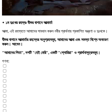
᛭ ১ম দুঃখের রহস্যঃ যীশুর বাগানে আত্মার্তা
আত্মা, এই রহস্যতে আমাদের সাবধান করুন নবীর প্রার্থনায় প্রকাশিত যন্ত্রণা ও দুঃখকে।
যীশুর বাগানে আত্মার্তার রহস্যের অনুগ্রহসমূহ, আমাদের আত্মা এবং সমস্ত বিশ্বে অবতরণ
করুন। আমেন।
"আমাদের পিতা", দশটি "হেই মেরি", একটি "গ্লোরিয়া" ও প্রার্থনাসূত্রসমূহ।
গণনা: