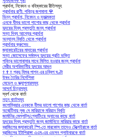
সুবিধাজনক পৃষ্ঠা
প্রার্থনা, নিবেদন ও বহিষ্কারের রীতিসমূহ
প্রার্থনার রাণী: পবিত্র জপমালা
🌹
ভিন্ন প্রার্থনা, নিবেদন ও দূতাত্মকতা
এনকে যীশুর ভালো পাশোর কাছ থেকে প্রার্থনা
হৃদয়ের দিব্য প্রস্তুতি জন্য প্রার্থনা
সন্ত দিব্য আশ্র্যের প্রার্থনা
অন্যান্য বিবৃতি থেকে প্রার্থনা
প্রার্থনার ক্রুসেড
জ্যাকারেইয়ের মাদারের প্রার্থনা
সন্ত জোসেফের সর্বশুদ্ধ হৃদয়ের প্রতি ভক্তি
পবিত্র ভালোবাসার সাথে মিলিত হওয়ার জন্য প্রার্থনা
মেরীর অপরিবর্তনীয় হৃদয়ের আগুন
†
†
†
প্রভু যিশুর পাশন এর চব্বিশ ঘণ্টা
উষধ তৈরির নির্দেশিকা
মেডেল ও স্ক্যাপুলারসমূহ
আশ্চর্য চিত্রসমূহ
স্বর্গ থেকে বার্তা
নতুন বার্তাসমূহ
কলোম্বিয়ার এনককে যীশুর ভালো পাশোর কাছ থেকে বার্তা
অর্জেন্টিনায় লুজ দে মারিয়াকে মরিয়ান বিবৃতি
জার্মানির মেল্লাট্‌স/গ্যোটিংয়ে অ্যানের কাছে বার্তা
হৃদয়ের দিব্য প্রস্তুতি জন্য জার্মানিতে মারিয়ার কাছে বার্তা
ব্রাজিলের জ্যাকারেই স্পি-তে মারকোস তাদেও টেক্সেইরাকে বার্তা
ব্রাজিলের ইটাপিরাঙ্গা এএম-এর এডসন গ্লাউবারকে বার্তা