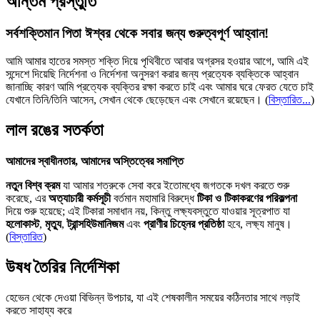
অন্তিম প্রস্তুতি
সর্বশক্তিমান পিতা ঈশ্বর থেকে সবার জন্য গুরুত্বপূর্ণ আহ্বান!
আমি আমার হাতের সমস্ত শক্তি দিয়ে পৃথিবীতে আবার অগ্রসর হওয়ার আগে, আমি এই
সন্দেশে দিয়েছি নির্দেশনা ও নির্দেশনা অনুসরণ করার জন্য প্রত্যেক ব্যক্তিকে আহ্বান
জানাচ্ছি কারণ আমি প্রত্যেক ব্যক্তির রক্ষা করতে চাই এবং আমার ঘরে ফেরত যেতে চাই
যেখানে তিনি/তিনি আসেন, সেখান থেকে ছেড়েছেন এবং সেখানে রয়েছেন।
(
বিস্তারিত...
)
লাল রঙের সতর্কতা
আমাদের স্বাধীনতার, আমাদের অস্তিত্বের সমাপ্তি
নতুন বিশ্ব ক্রম
যা আমার শত্রুকে সেবা করে ইতোমধ্যে জগতকে দখল করতে শুরু
করেছে, এর
অত্যাচারী কর্মসূচী
বর্তমান মহামারি বিরুদ্ধে
টিকা ও টিকাকরণের পরিকল্পনা
দিয়ে শুরু হয়েছে; এই টিকারা সমাধান নয়, কিন্তু লক্ষ্যবস্তুতে যাওয়ার সূত্রপাত যা
হলোকাস্ট
,
মৃত্যু
,
ট্রান্সহিউমানিজম
এবং
প্রাণীর চিহ্নের প্রতিষ্ঠা
হবে, লক্ষ্য মানুষ।
(
বিস্তারিত
)
উষধ তৈরির নির্দেশিকা
হেভেন থেকে দেওয়া বিভিন্ন উপচার, যা এই শেষকালীন সময়ের কঠিনতার সাথে লড়াই
করতে সাহায্য করে