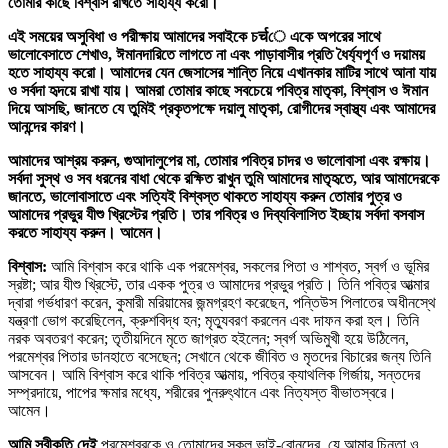
তোমার কাছে বিশ্বাস রাখতে সাহায্য করো।
এই সময়ের অসুবিধা ও পরীক্ষায় আমাদের সবাইকে চर्चে একে অপরের সাথে
ভালোবেসাতে শেখাও, ঈমানদারিতে লাগতে না এবং পাড়াবাসীর প্রতি ধৈর্য্যপূর্ণ ও দয়াময়
হতে সাহায্য করো। আমাদের যেন জেসাসের শান্তি নিয়ে এখানকার মাটির সাথে আনা যায়
ও সর্বদা হৃদয়ে রাখা যায়। আমরা তোমার কাছে সবচেয়ে পবিত্র মাতৃকা, বিশ্বাস ও ঈমান
দিয়ে আসছি, জানতে যে তুমিই প্রকৃতপক্ষে দয়ালু মাতৃকা, রোগীদের স্বাস্থ্য এবং আমাদের
আনন্দের কারণ।
আমাদের আশ্রয় করুন, গুআদালুপের মা, তোমার পবিত্র চাদর ও ভালোবাসা এবং রক্ষায়।
সর্বদা সুস্থ ও সব ধরনের বাধা থেকে রক্ষিত রাখুন তুমি আমাদের মাতৃহৃতে, আর আমাদেরকে
জানতে, ভালোবাসাতে এবং সত্যিই বিশ্বস্ত থাকতে সাহায্য করুন তোমার পুত্র ও
আমাদের প্রভুর যীশু খ্রিস্টের প্রতি। তার পবিত্র ও দিব্যবিলাসিত ইচ্ছায় সর্বদা বসবাস
করতে সাহায্য করুন। আমেন।
বিশ্বাস:
আমি বিশ্বাস করে থাকি এক পরমেশ্বর, সকলের পিতা ও শাশ্বত, স্বর্গ ও ভূমির
স্রষ্টা; আর যীশু খ্রিস্টে, তার একক পুত্র ও আমাদের প্রভুর প্রতি। তিনি পবিত্র আত্মার
দ্বারা গর্ভধারণ করেন, কুমারী মরিয়ামের জন্মগ্রহণ করেছেন, পন্তিউস পিলাতের অধীনস্থে
যন্ত্রণা ভোগ করেছিলেন, ক্রুশবিদ্ধ হন; মৃত্যুবরণ করলেন এবং দাফন করা হল। তিনি
নরক অবতরণ করেন; তৃতীয়দিনে মৃতে জাগ্রত হইলেন; স্বর্গ অভিমুখী হয়ে উঠিলেন,
পরমেশ্বর পিতার ডানহাতে বসেছেন; সেখানে থেকে জীবিত ও মৃতদের বিচারের জন্য তিনি
আসবেন। আমি বিশ্বাস করে থাকি পবিত্র আত্মায়, পবিত্র ক্যাথলিক গির্জায়, সন্তদের
সম্প্রদায়ে, পাপের ক্ষমার মধ্যে, শরীরের পুনরুৎ্থানে এবং নিত্যস্ত বীভাতস্বরে।
আমেন।
আমি স্বীকৃতি দেই
পরমেশ্বরকে ও তোমাদের সকল ভাই-বোনদের, যে আমার চিন্তা ও