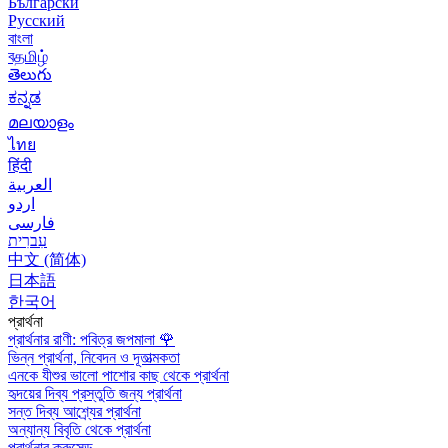
Български
Русский
বাংলা
বதமிழ்
తెలుగు
ಕನ್ನಡ
മലയാളം
ไทย
हिंदी
العربية
اردو
فارسی
עִברִית
中文 (简体)
日本語
한국어
প্রার্থনা
প্রার্থনার রাণী: পবিত্র জপমালা
🌹
ভিন্ন প্রার্থনা, নিবেদন ও দূতাত্মকতা
এনকে যীশুর ভালো পাশোর কাছ থেকে প্রার্থনা
হৃদয়ের দিব্য প্রস্তুতি জন্য প্রার্থনা
সন্ত দিব্য আশ্র্যের প্রার্থনা
অন্যান্য বিবৃতি থেকে প্রার্থনা
প্রার্থনার ক্রুসেড