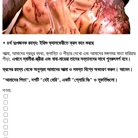
᛭ ৪র্থ দুঃখজনক রহস্য: ইয়িশু ক্যালভেরীতে ক্রস বহন করছে
আত্মা, আমাদের প্রভুর ব্যথা, ক্লান্তি ও পীড়ার দেখো এবং আমাদের মঙ্গলময় মাতা মারিয়ার
পীড়া,
এখানে স্বামীরা-স্ত্রীরা এবং বাবা-মায়েরা তাদের সন্তানদের সাথে পুনরুৎসর্গ হবে।
ক্রসের রহস্য থেকে অনুগ্রহ আমাদের আত্মা ও সমস্ত বিশ্বে অবতরণ করুন। আমেন।
"আমাদের পিতা", দশটি "হেই মেরি", একটি "গ্লোরি বিঃ" ও স্ফূর্তিগুলো।
গণনা: