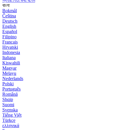
স্বর্গীয় পিতা কথা বলেন
বাংলা
Bokmål
Čeština
Deutsch
English
Español
Filipino
Français
Hrvatski
Indonesia
Italiana
Kiswahili
Magyar
Melayu
Nederlands
Polski
Português
Română
Shqip
Suomi
Svenska
Tiếng Việt
Türkçe
ελληνικά