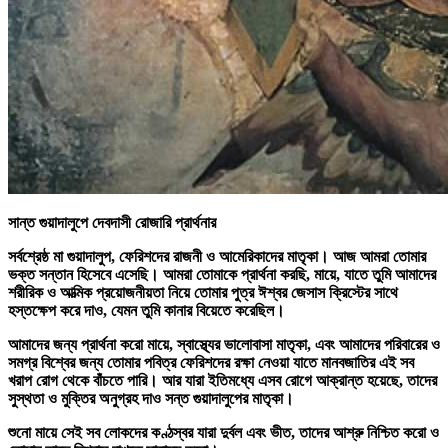
সান্ত গুয়াদালুপে দেবদাসী রোজারি প্রার্থনার
সর্বশ্রেষ্ঠ মা গুয়াদালুপ, ফেরিশদের রাজনী ও আমেরিকাদের মাতৃকা। আজ আমরা তোমার
ভক্ত সন্তান হিসেবে এসেছি। আমরা তোমাকে প্রার্থনা করছি, মায়ে, যাতে তুমি আমাদের
শরীরিক ও আত্মিক প্রয়োজনীয়তা নিয়ে তোমার পুত্র ঈশ্বর জেসাস ক্রিস্টের সাথে
হস্তক্ষেপ করে দাও, যেমন তুমি কানার বিয়েতে করেছিল।
আমাদের জন্য প্রার্থনা করো মায়ে, স্বাস্থ্যের ভালোবাসা মাতৃকা, এবং আমাদের পরিবারের ও
সমগ্র বিশ্বের জন্য তোমার পবিত্র ফেরিশদের রক্ষা নেওয়া যাতে মানবজাতির এই সব
খরাপ রোগ থেকে বাঁচতে পারি। আর যারা ইতিমধ্যে এসব রোগে আক্রান্ত হয়েছে, তাদের
সুস্থতা ও মুক্তির অনুগ্রহ দাও সন্ত গুয়াদালুপের মাতৃকা।
শুনো মায়ে সেই সব লোকদের কণ্ঠস্বর যারা দুর্বল এবং ভীত, তাদের আশ্রু নিশ্চিত করো ও