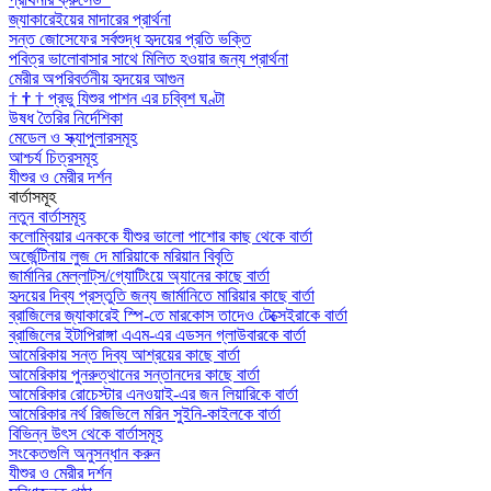
জ্যাকারেইয়ের মাদারের প্রার্থনা
সন্ত জোসেফের সর্বশুদ্ধ হৃদয়ের প্রতি ভক্তি
পবিত্র ভালোবাসার সাথে মিলিত হওয়ার জন্য প্রার্থনা
মেরীর অপরিবর্তনীয় হৃদয়ের আগুন
†
†
†
প্রভু যিশুর পাশন এর চব্বিশ ঘণ্টা
উষধ তৈরির নির্দেশিকা
মেডেল ও স্ক্যাপুলারসমূহ
আশ্চর্য চিত্রসমূহ
যীশুর ও মেরীর দর্শন
বার্তাসমূহ
নতুন বার্তাসমূহ
কলোম্বিয়ার এনককে যীশুর ভালো পাশোর কাছ থেকে বার্তা
অর্জেন্টিনায় লুজ দে মারিয়াকে মরিয়ান বিবৃতি
জার্মানির মেল্লাট্‌স/গ্যোটিংয়ে অ্যানের কাছে বার্তা
হৃদয়ের দিব্য প্রস্তুতি জন্য জার্মানিতে মারিয়ার কাছে বার্তা
ব্রাজিলের জ্যাকারেই স্পি-তে মারকোস তাদেও টেক্সেইরাকে বার্তা
ব্রাজিলের ইটাপিরাঙ্গা এএম-এর এডসন গ্লাউবারকে বার্তা
আমেরিকায় সন্ত দিব্য আশ্রয়ের কাছে বার্তা
আমেরিকায় পুনরুত্থানের সন্তানদের কাছে বার্তা
আমেরিকার রোচেস্টার এনওয়াই-এর জন লিয়ারিকে বার্তা
আমেরিকার নর্থ রিজভিলে মরিন সুইনি-কাইলকে বার্তা
বিভিন্ন উৎস থেকে বার্তাসমূহ
সংকেতগুলি অনুসন্ধান করুন
যীশুর ও মেরীর দর্শন