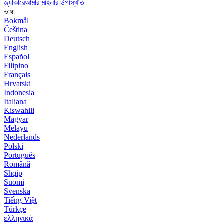
জ্যাকারেআমার মহিলার উপস্থিতি
ভাষা
Bokmål
Čeština
Deutsch
English
Español
Filipino
Français
Hrvatski
Indonesia
Italiana
Kiswahili
Magyar
Melayu
Nederlands
Polski
Português
Română
Shqip
Suomi
Svenska
Tiếng Việt
Türkçe
ελληνικά