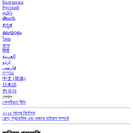
Български
Русский
தமிழ்
తెలుగు
ಕನ್ನಡ
മലയാളം
ไทย
বাংলা
हिंदी
العربية
اردو
فارسی
עִברִית
中文 (简体)
日本語
한국어
লেগাল
গোপনীয়তা নীতি
২০২৫ সালের নির্দেশনা
রোগ, প্যান্ডেমিক এবং অজানা ভাইরাস সম্পর্কে