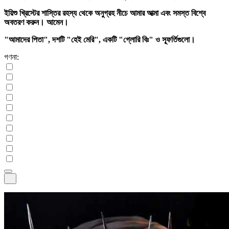
ইয়িশু খ্রিস্টের শাস্তির রহস্য থেকে অনুগ্রহ নীচে আমার আত্মা এবং সমস্ত বিশ্বে
অবতরণ করুন। আমেন।
"আমাদের পিতা", দশটি "হেই মেরি", একটি "গ্লোরি বিঃ" ও স্ফূর্তিগুলো।
গণনা: