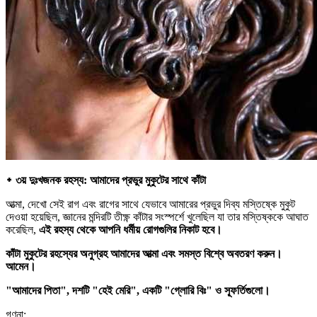
᛭ ৩য় দুঃখজনক রহস্য: আমাদের প্রভুর মুকুটের সাথে কাঁটা
আত্মা, দেখো সেই রাগ এবং রাগের সাথে যেভাবে আমারের প্রভুর দিব্য মস্তিষ্কে মুকুট
দেওয়া হয়েছিল, জ্ঞানের মন্দিরটি তীক্ষ্ণ কাঁটার সংস্পর্শে খুলেছিল যা তার মস্তিষ্ককে আঘাত
করেছিল,
এই রহস্য থেকে আপনি ধর্মীয় রোগগুলির নিকাট হবে।
কাঁটা মুকুটের রহস্যের অনুগ্রহ আমাদের আত্মা এবং সমস্ত বিশ্বে অবতরণ করুন।
আমেন।
"আমাদের পিতা", দশটি "হেই মেরি", একটি "গ্লোরি বিঃ" ও স্ফূর্তিগুলো।
গণনা: