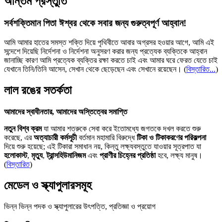
অন্তিম প্রস্তুতি
সর্বশক্তিমান পিতা ঈশ্বর থেকে সবার জন্য গুরুত্বপূর্ণ আহ্বান!
আমি আমার হাতের সমস্ত শক্তি দিয়ে পৃথিবীতে আবার অগ্রসর হওয়ার আগে, আমি এই
সন্দেশে দিয়েছি নির্দেশনা ও নির্দেশনা অনুসরণ করার জন্য প্রত্যেক ব্যক্তিকে আহ্বান
জানাচ্ছি কারণ আমি প্রত্যেক ব্যক্তির রক্ষা করতে চাই এবং আমার ঘরে ফেরত যেতে চাই
যেখানে তিনি/তিনি আসেন, সেখান থেকে ছেড়েছেন এবং সেখানে রয়েছেন।
(
বিস্তারিত...
)
লাল রঙের সতর্কতা
আমাদের স্বাধীনতার, আমাদের অস্তিত্বের সমাপ্তি
নতুন বিশ্ব ক্রম
যা আমার শত্রুকে সেবা করে ইতোমধ্যে জগতকে দখল করতে শুরু
করেছে, এর
অত্যাচারী কর্মসূচী
বর্তমান মহামারি বিরুদ্ধে
টিকা ও টিকাকরণের পরিকল্পনা
দিয়ে শুরু হয়েছে; এই টিকারা সমাধান নয়, কিন্তু লক্ষ্যবস্তুতে যাওয়ার সূত্রপাত যা
হলোকাস্ট
,
মৃত্যু
,
ট্রান্সহিউমানিজম
এবং
প্রাণীর চিহ্নের প্রতিষ্ঠা
হবে, লক্ষ্য মানুষ।
(
বিস্তারিত
)
মেডেল ও স্ক্যাপুলারসমূহ
ভিন্ন ভিন্ন পদক ও স্ক্যাপুলারের উৎপত্তি, প্রতিজ্ঞা ও প্রয়োগ