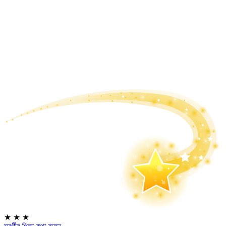
★
★
★