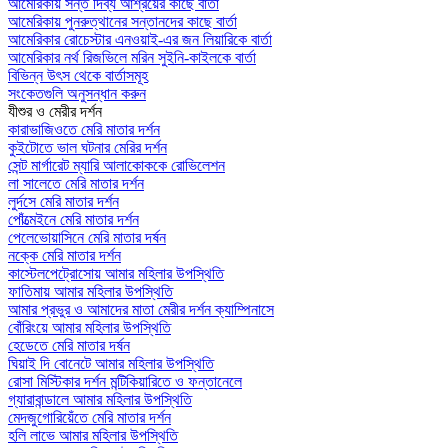
আমেরিকায় সন্ত দিব্য আশ্রয়ের কাছে বার্তা
আমেরিকায় পুনরুত্থানের সন্তানদের কাছে বার্তা
আমেরিকার রোচেস্টার এনওয়াই-এর জন লিয়ারিকে বার্তা
আমেরিকার নর্থ রিজভিলে মরিন সুইনি-কাইলকে বার্তা
বিভিন্ন উৎস থেকে বার্তাসমূহ
সংকেতগুলি অনুসন্ধান করুন
যীশুর ও মেরীর দর্শন
কারাভাজিওতে মেরি মাতার দর্শন
কুইটোতে ভাল ঘটনার মেরির দর্শন
সেন্ট মার্গারেট ম্যারি আলাকোককে রোভিলেশন
লা সালেতে মেরি মাতার দর্শন
লুর্দসে মেরি মাতার দর্শন
পোঁত্মেইনে মেরি মাতার দর্শন
পেলেভোয়াসিনে মেরি মাতার দর্ষন
নক্কে মেরি মাতার দর্শন
কাস্টেলপেট্রোসোয় আমার মহিলার উপস্থিতি
ফাতিমায় আমার মহিলার উপস্থিতি
আমার প্রভুর ও আমাদের মাতা মেরীর দর্শন ক্যাম্পিনাসে
বোঁরিংয়ে আমার মহিলার উপস্থিতি
হেডেতে মেরি মাতার দর্ষন
ঘিয়াই দি বোনেটে আমার মহিলার উপস্থিতি
রোসা মিস্টিকার দর্শন মন্টিকিয়ারিতে ও ফন্তানেলে
গ্যারাবান্ডালে আমার মহিলার উপস্থিতি
মেদজুগোরিয়েঁতে মেরি মাতার দর্শন
হলি লাভে আমার মহিলার উপস্থিতি