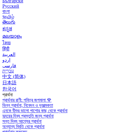
Български
Русский
বাংলা
বதமிழ்
తెలుగు
ಕನ್ನಡ
മലയാളം
ไทย
हिंदी
العربية
اردو
فارسی
עִברִית
中文 (简体)
日本語
한국어
প্রার্থনা
প্রার্থনার রাণী: পবিত্র জপমালা
🌹
ভিন্ন প্রার্থনা, নিবেদন ও দূতাত্মকতা
এনকে যীশুর ভালো পাশোর কাছ থেকে প্রার্থনা
হৃদয়ের দিব্য প্রস্তুতি জন্য প্রার্থনা
সন্ত দিব্য আশ্র্যের প্রার্থনা
অন্যান্য বিবৃতি থেকে প্রার্থনা
প্রার্থনার ক্রুসেড