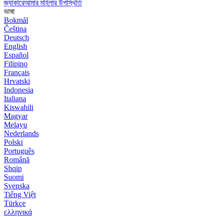
জ্যাকারেআমার মহিলার উপস্থিতি
ভাষা
Bokmål
Čeština
Deutsch
English
Español
Filipino
Français
Hrvatski
Indonesia
Italiana
Kiswahili
Magyar
Melayu
Nederlands
Polski
Português
Română
Shqip
Suomi
Svenska
Tiếng Việt
Türkçe
ελληνικά