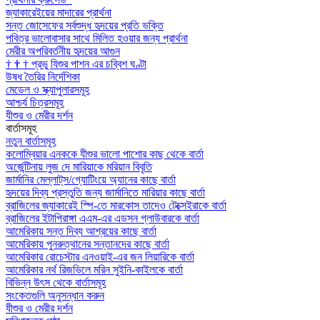
জ্যাকারেইয়ের মাদারের প্রার্থনা
সন্ত জোসেফের সর্বশুদ্ধ হৃদয়ের প্রতি ভক্তি
পবিত্র ভালোবাসার সাথে মিলিত হওয়ার জন্য প্রার্থনা
মেরীর অপরিবর্তনীয় হৃদয়ের আগুন
†
†
†
প্রভু যিশুর পাশন এর চব্বিশ ঘণ্টা
উষধ তৈরির নির্দেশিকা
মেডেল ও স্ক্যাপুলারসমূহ
আশ্চর্য চিত্রসমূহ
যীশুর ও মেরীর দর্শন
বার্তাসমূহ
নতুন বার্তাসমূহ
কলোম্বিয়ার এনককে যীশুর ভালো পাশোর কাছ থেকে বার্তা
অর্জেন্টিনায় লুজ দে মারিয়াকে মরিয়ান বিবৃতি
জার্মানির মেল্লাট্‌স/গ্যোটিংয়ে অ্যানের কাছে বার্তা
হৃদয়ের দিব্য প্রস্তুতি জন্য জার্মানিতে মারিয়ার কাছে বার্তা
ব্রাজিলের জ্যাকারেই স্পি-তে মারকোস তাদেও টেক্সেইরাকে বার্তা
ব্রাজিলের ইটাপিরাঙ্গা এএম-এর এডসন গ্লাউবারকে বার্তা
আমেরিকায় সন্ত দিব্য আশ্রয়ের কাছে বার্তা
আমেরিকায় পুনরুত্থানের সন্তানদের কাছে বার্তা
আমেরিকার রোচেস্টার এনওয়াই-এর জন লিয়ারিকে বার্তা
আমেরিকার নর্থ রিজভিলে মরিন সুইনি-কাইলকে বার্তা
বিভিন্ন উৎস থেকে বার্তাসমূহ
সংকেতগুলি অনুসন্ধান করুন
যীশুর ও মেরীর দর্শন