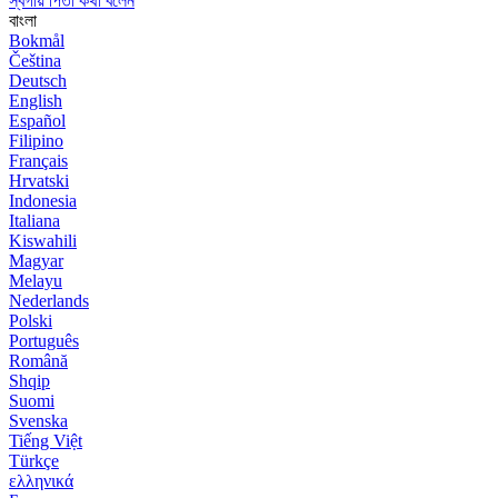
স্বর্গীয় পিতা কথা বলেন
বাংলা
Bokmål
Čeština
Deutsch
English
Español
Filipino
Français
Hrvatski
Indonesia
Italiana
Kiswahili
Magyar
Melayu
Nederlands
Polski
Português
Română
Shqip
Suomi
Svenska
Tiếng Việt
Türkçe
ελληνικά