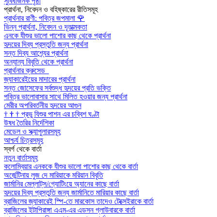
সুবিধাজনক পৃষ্ঠা
প্রার্থনা, নিবেদন ও বহিষ্কারের রীতিসমূহ
প্রার্থনার রাণী: পবিত্র জপমালা
🌹
ভিন্ন প্রার্থনা, নিবেদন ও দূতাত্মকতা
এনকে যীশুর ভালো পাশোর কাছ থেকে প্রার্থনা
হৃদয়ের দিব্য প্রস্তুতি জন্য প্রার্থনা
সন্ত দিব্য আশ্র্যের প্রার্থনা
অন্যান্য বিবৃতি থেকে প্রার্থনা
প্রার্থনার ক্রুসেড
জ্যাকারেইয়ের মাদারের প্রার্থনা
সন্ত জোসেফের সর্বশুদ্ধ হৃদয়ের প্রতি ভক্তি
পবিত্র ভালোবাসার সাথে মিলিত হওয়ার জন্য প্রার্থনা
মেরীর অপরিবর্তনীয় হৃদয়ের আগুন
†
†
†
প্রভু যিশুর পাশন এর চব্বিশ ঘণ্টা
উষধ তৈরির নির্দেশিকা
মেডেল ও স্ক্যাপুলারসমূহ
আশ্চর্য চিত্রসমূহ
স্বর্গ থেকে বার্তা
নতুন বার্তাসমূহ
কলোম্বিয়ার এনককে যীশুর ভালো পাশোর কাছ থেকে বার্তা
অর্জেন্টিনায় লুজ দে মারিয়াকে মরিয়ান বিবৃতি
জার্মানির মেল্লাট্‌স/গ্যোটিংয়ে অ্যানের কাছে বার্তা
হৃদয়ের দিব্য প্রস্তুতি জন্য জার্মানিতে মারিয়ার কাছে বার্তা
ব্রাজিলের জ্যাকারেই স্পি-তে মারকোস তাদেও টেক্সেইরাকে বার্তা
ব্রাজিলের ইটাপিরাঙ্গা এএম-এর এডসন গ্লাউবারকে বার্তা