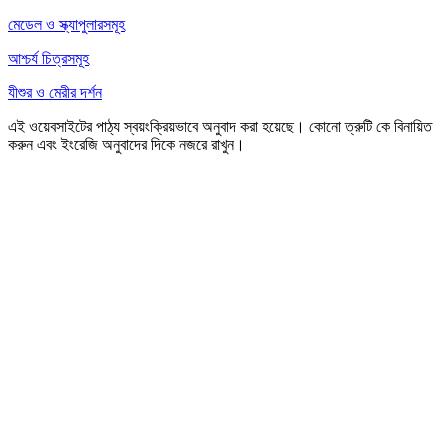
মেডেল ও স্ক্যাপুলারসমূহ
আশ্চর্য চিত্রসমূহ
যীশুর ও মেরীর দর্শন
এই ওয়েবসাইটের পাঠ্য স্বয়ংক্রিয়ভাবে অনুবাদ করা হয়েছে। কোনো ত্রুটি কে বিনায়িত
করুন এবং ইংরেজি অনুবাদের দিকে নজরে রাখুন।