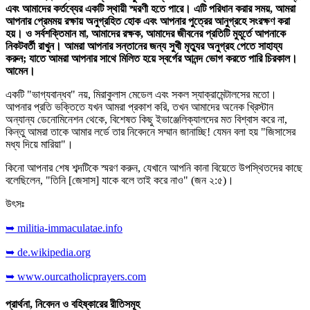
এবং আমাদের কর্তব্যের একটি স্থায়ী স্মরণী হতে পারে। এটি পরিধান করার সময়, আমরা
আপনার প্রেমময় রক্ষায় অনুগ্রহিত হোক এবং আপনার পুত্রের আনুগ্রহে সংরক্ষণ করা
হয়। ও সর্বশক্তিমান মা, আমাদের রক্ষক, আমাদের জীবনের প্রতিটি মুহূর্তে আপনাকে
নিকটবর্তী রাখুন। আমরা আপনার সন্তানের জন্য সুখী মৃত্যুর অনুগ্রহ পেতে সাহায্য
করুন; যাতে আমরা আপনার সাথে মিলিত হয়ে স্বর্গের আনন্দ ভোগ করতে পারি চিরকাল।
আমেন।
একটি "ভাগ্যবান্ধব" নয়, মিরাকুলাস মেডেল এবং সকল স্যাক্রামেন্টালসের মতো।
আপনার প্রতি ভক্তিতে যখন আমরা প্রকাশ করি, তখন আমাদের অনেক খ্রিস্টান
অন্যান্য ডেনোমিনেশন থেকে, বিশেষত কিছু ইভাঞ্জেলিক্যালদের মত বিশ্বাস করে না,
কিন্তু আমরা তাকে আমার লর্ডে তার নিবেদনে সম্মান জানাচ্ছি! যেমন বলা হয় "জিসাসের
মধ্য দিয়ে মারিয়া"।
কিনো আপনার শেষ শব্দটিকে স্মরণ করুন, যেখানে আপনি কানা বিয়েতে উপস্থিতদের কাছে
বলেছিলেন, "তিনি [জেসাস] যাকে বলে তাই করে নাও" (জন ২:৫)।
উৎসঃ
➥ militia-immaculatae.info
➥ de.wikipedia.org
➥ www.ourcatholicprayers.com
প্রার্থনা, নিবেদন ও বহিষ্কারের রীতিসমূহ