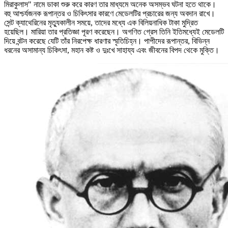
মিরাকুলাস" নামে ডাকা শুরু করে কারণ তার মাধ্যমে অনেক অসম্ভব ঘটনা হতে থাকে।
বহু আশ্চর্যজনক রূপান্তর ও চিকিৎসার কারণে মেডেলটির প্রচারের জন্য অবদান রাখে।
সেন্ট ক্যাথেরিনের মৃত্যুকালীন সময়ে, তাদের মধ্যে এক বিলিয়নাধিক টাকা মুদ্রিত
হয়েছিল। মারিয়া তার প্রতিজ্ঞা পূরণ করেছেন। অগণিত গ্রেস তিনি ইতিমধ্যেই মেডেলটি
দিয়ে বন্টন করেছে যেটি তাঁর নিরপেক্ষ ধারণার স্মৃতিচিহ্ন। পাপীদের রূপান্তর, বিভিন্ন
ধরনের অসামান্য চিকিৎসা, মহান কষ্ট ও দুঃখে সাহায্য এবং জীবনের বিপদ থেকে মুক্তি।