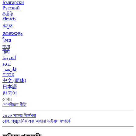
Български
Русский
தமிழ்
తెలుగు
ಕನ್ನಡ
മലയാളം
ไทย
বাংলা
हिंदी
العربية
اردو
فارسی
עִברִית
中文 (简体)
日本語
한국어
লেগাল
গোপনীয়তা নীতি
২০২৫ সালের নির্দেশনা
রোগ, প্যান্ডেমিক এবং অজানা ভাইরাস সম্পর্কে