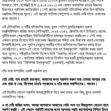
ফ্রিমেসনরা ১৯১৭ সালে রোমে তাদের ২০০তম জন্মদিন উদ্‌যাপন করেছিল, সেন্ট পিটার্স
স্কয়ারে পোপ বেনেডিক্ট XV (১৯১৪-১৯২২) এবং রোমান ক্যাথলিক চার্চের বিরুদ্ধে
উচ্চস্বরে প্রতিবাদ জানিয়েছিল। সেই বছরের আরেকটি ঐতিহাসিক ঘটনা ছিল রাশিয়ার
অক্টোবর বিপ্লবের সূচনা। এই বছরেই ফাতিমা (পর্তুগাল) এ ম্যারি দেবী তাঁকে দেখানোর
জন্য আসেন।
এই ঐতিহাসিক ও ধর্মীয় ঘটনাগুলির সময়, যুবক পোলিশ ফ্র্যাঙ্কিস্ক্যান ভ্রাতা
ম্যাক্সিমিলিয়ান মারিয়া কলবে (মাইনরাইট, ১৮৯৪-১৯৪১, টেক্সটের পাশে চিত্রিত) রোমের
পন্টিফিক্যাল গ্রেগোরিয়ান ইউনিভারসিটিতে ধর্মতত্ত্ব অধ্যয়ন করছিলেন। সেই সময়
একজন ছাত্র হিসেবে তিনি স্যাক্রেড স্ক্রিপচারের শক্তি এবং নিরপেক্ষ ধারণা-দোগমায়
বিশ্বাসী ছিলেন, এবং লুর্ডসে (ফ্রান্স) ম্যারীর দর্শনে অবিশ্বাসের বিরুদ্ধে রক্ষার চিহ্ন
দেখেছিলেন। কলবে এই থেকে "নাইটহুড অফ দ্য ইম্যাকুলেট" প্রতিষ্ঠা করার ধারণা
গড়ে তুলেন। স্বীকৃতির নিদর্শন হিসেবে তিনি "অজস্র মেডেল" বেছে নিয়েছেন এবং ১৬
অক্টোবর, ১৯১৭ - ফাতিমায় মারিয়ার দর্শনের তিনদিন পরে ছয়টি ফ্র্যাঙ্কিস্ক্যান ভ্রাতার
সাথে মিলিত হয়ে "মিলিশিয়া ইম্যাকুলাটে" (এমআই) প্রতিষ্ঠা করেন।
তাঁর সঙ্গে সম্পর্কিত একটি প্রার্থনা হল:
হেই মেরি, পাপ ছাড়াই ধারণকৃত, আমাদের জন্য প্রার্থনা করুন যারা তোমার আশ্রয় নেয়
এবং যারা না নেয়, বিশেষত চার্চের শত্রুদের ও তাঁর কাছে সমর্পিতদের। আমেন।
এই দ্বিতীয় মেডেল প্রার্থনা সাক্রমেন্টটিকে নিয়ে কথা বলছে এবং কিছু সুন্দর এমআই
ওভারটোনও আছে:
ও মা দেবী মারিয়া অমল, আমরা আপনাকে আমাদের লেডি অফ দ্য মিরাকুলাস মেডেল নামে
সমর্পণ করছি। এই মেডাল প্রতিটি মানুষের জন্য আপনার প্রতি ভালোবাসার নিশ্চিত চিহ্ন