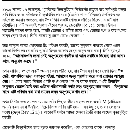
১৮৩০ সালের ২৭ নভেম্বর, প্যারিসের ভিনসেন্টিয়ান সিস্টার্সের মাতৃকা ঘরে সর্বশ্রেষ্ঠ কন্যা
মারি যিশুর কাছে নবীদানকারী ক্যাথরিন লাবোরে (টেক্স্টের পাশে চিত্রিত) উপস্থিত হন।
সর্বশ্রেষ্ঠ কন্যার পদতলে, যার উপর তিনি একটি গোলকে দাঁড়িয়ে ছিলেন, একটি সাপ
বেঁধেছিল। এটি অবশ্যই প্রথম বইয়ের প্রসঙ্গ, জেনেসিস (৩:১৫), যেখানে ঈশ্বর
শয়াতানী সাপের কাছে বলে, "আমি তোমার ও মহিলা মাঝে এবং তোমার বংশ ও তার বংশের
মধ্যে দ্বেষ রাখব। তিনি তোমার মুণ্ডকে ভেঙে ফেলবে।"
তার আঙ্গুলে আমরা গৌরবময় রিং পরিধান করেছি; তাদের মূল্যবান পাথরের থেকে এমন
আলো নির্গত হয় যে মারির পুরোটা চিত্র আলোর মধ্যে আবৃত হয়ে যায়। তিনি ব্যাখ্যা
করেন,
"আলোকগুলি হলো সেই অনুগ্রহের প্রতীক যা আমি সবাইকে দিয়েছি যারা আমার
কাছে অনুরোধ করছে।"
তখন মারির চারপাশে একটি ওভাল ফ্রেম গঠিত হয়, যার উপর স্বর্ণাক্ষরে লেখা ছিল:
"ও
মেরী, পাপরহিতা ছাড়া ধারণকৃত হইয়া, আমাদের জন্য প্রার্থনা করো যারা তোমার আশ্রয়
নেয়।"
একই সময়ে সিস্টার একটি কণ্ঠ শুনতে পান যে তাকে বলছে:
"এই ডিজাইন
অনুসারে মেডাল তৈরি কর! এটিকে পরিধানকারী সবাই মহৎ অনুগ্রহ লাভ করবে। বিশ্বাসের
সাথে এটি পরিধান করা যারা তাদের জন্য অনুগ্রহ অপার হবে।"
তখন সিস্টর দেখতে পেল যে মেডালটির পিছনে কীভাবে হতে হবে: একটি M (মারি-এর
জন্য) ক্রস দ্বারা উন্নীত, নিচে যিশু ও মারির দুটি হৃদয়। সবকিছু ১২ তারার ফ্রেমের
মধ্যে (দেখুন Rev 12:1)। আরেকটি দর্শনে আমরা মেডাল তৈরি করার আদেশ পুনরাবৃত্তি
করেছি।
মেডেলটি বিশ্বাসীদের হৃদয় দ্রুত জয়লাভ করেছিল, এবং লোকেরা তাকে "অজস্র