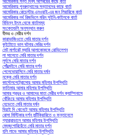
আমেরিকায় সন্ত দিব্য আশ্রয়ের কাছে বার্তা
আমেরিকায় পুনরুত্থানের সন্তানদের কাছে বার্তা
আমেরিকার রোচেস্টার এনওয়াই-এর জন লিয়ারিকে বার্তা
আমেরিকার নর্থ রিজভিলে মরিন সুইনি-কাইলকে বার্তা
বিভিন্ন উৎস থেকে বার্তাসমূহ
সংকেতগুলি অনুসন্ধান করুন
যীশুর ও মেরীর দর্শন
কারাভাজিওতে মেরি মাতার দর্শন
কুইটোতে ভাল ঘটনার মেরির দর্শন
সেন্ট মার্গারেট ম্যারি আলাকোককে রোভিলেশন
লা সালেতে মেরি মাতার দর্শন
লুর্দসে মেরি মাতার দর্শন
পোঁত্মেইনে মেরি মাতার দর্শন
পেলেভোয়াসিনে মেরি মাতার দর্ষন
নক্কে মেরি মাতার দর্শন
কাস্টেলপেট্রোসোয় আমার মহিলার উপস্থিতি
ফাতিমায় আমার মহিলার উপস্থিতি
আমার প্রভুর ও আমাদের মাতা মেরীর দর্শন ক্যাম্পিনাসে
বোঁরিংয়ে আমার মহিলার উপস্থিতি
হেডেতে মেরি মাতার দর্ষন
ঘিয়াই দি বোনেটে আমার মহিলার উপস্থিতি
রোসা মিস্টিকার দর্শন মন্টিকিয়ারিতে ও ফন্তানেলে
গ্যারাবান্ডালে আমার মহিলার উপস্থিতি
মেদজুগোরিয়েঁতে মেরি মাতার দর্শন
হলি লাভে আমার মহিলার উপস্থিতি