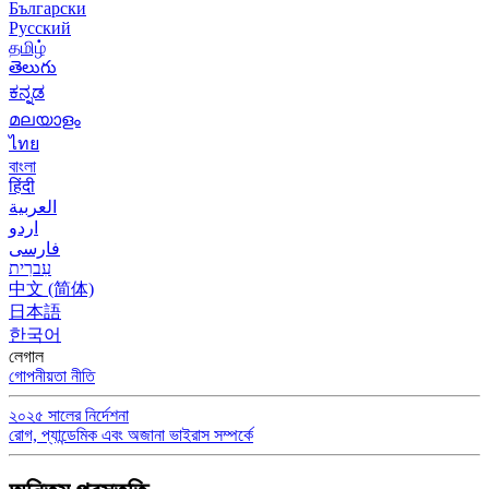
Български
Русский
தமிழ்
తెలుగు
ಕನ್ನಡ
മലയാളം
ไทย
বাংলা
हिंदी
العربية
اردو
فارسی
עִברִית
中文 (简体)
日本語
한국어
লেগাল
গোপনীয়তা নীতি
২০২৫ সালের নির্দেশনা
রোগ, প্যান্ডেমিক এবং অজানা ভাইরাস সম্পর্কে