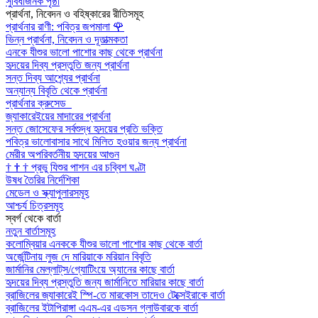
সুবিধাজনক পৃষ্ঠা
প্রার্থনা, নিবেদন ও বহিষ্কারের রীতিসমূহ
প্রার্থনার রাণী: পবিত্র জপমালা
🌹
ভিন্ন প্রার্থনা, নিবেদন ও দূতাত্মকতা
এনকে যীশুর ভালো পাশোর কাছ থেকে প্রার্থনা
হৃদয়ের দিব্য প্রস্তুতি জন্য প্রার্থনা
সন্ত দিব্য আশ্র্যের প্রার্থনা
অন্যান্য বিবৃতি থেকে প্রার্থনা
প্রার্থনার ক্রুসেড
জ্যাকারেইয়ের মাদারের প্রার্থনা
সন্ত জোসেফের সর্বশুদ্ধ হৃদয়ের প্রতি ভক্তি
পবিত্র ভালোবাসার সাথে মিলিত হওয়ার জন্য প্রার্থনা
মেরীর অপরিবর্তনীয় হৃদয়ের আগুন
†
†
†
প্রভু যিশুর পাশন এর চব্বিশ ঘণ্টা
উষধ তৈরির নির্দেশিকা
মেডেল ও স্ক্যাপুলারসমূহ
আশ্চর্য চিত্রসমূহ
স্বর্গ থেকে বার্তা
নতুন বার্তাসমূহ
কলোম্বিয়ার এনককে যীশুর ভালো পাশোর কাছ থেকে বার্তা
অর্জেন্টিনায় লুজ দে মারিয়াকে মরিয়ান বিবৃতি
জার্মানির মেল্লাট্‌স/গ্যোটিংয়ে অ্যানের কাছে বার্তা
হৃদয়ের দিব্য প্রস্তুতি জন্য জার্মানিতে মারিয়ার কাছে বার্তা
ব্রাজিলের জ্যাকারেই স্পি-তে মারকোস তাদেও টেক্সেইরাকে বার্তা
ব্রাজিলের ইটাপিরাঙ্গা এএম-এর এডসন গ্লাউবারকে বার্তা