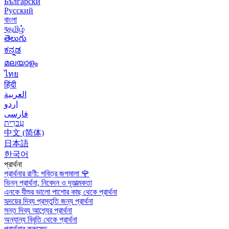
Български
Русский
বাংলা
বதமிழ்
తెలుగు
ಕನ್ನಡ
മലയാളം
ไทย
हिंदी
العربية
اردو
فارسی
עִברִית
中文 (简体)
日本語
한국어
প্রার্থনা
প্রার্থনার রাণী: পবিত্র জপমালা
🌹
ভিন্ন প্রার্থনা, নিবেদন ও দূতাত্মকতা
এনকে যীশুর ভালো পাশোর কাছ থেকে প্রার্থনা
হৃদয়ের দিব্য প্রস্তুতি জন্য প্রার্থনা
সন্ত দিব্য আশ্র্যের প্রার্থনা
অন্যান্য বিবৃতি থেকে প্রার্থনা
প্রার্থনার ক্রুসেড