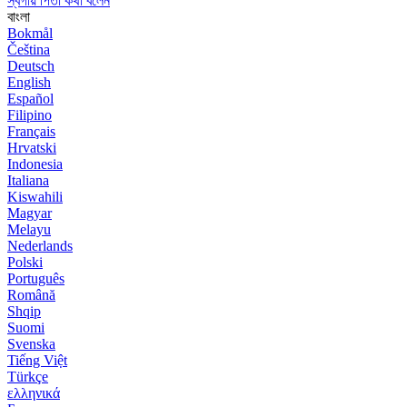
স্বর্গীয় পিতা কথা বলেন
বাংলা
Bokmål
Čeština
Deutsch
English
Español
Filipino
Français
Hrvatski
Indonesia
Italiana
Kiswahili
Magyar
Melayu
Nederlands
Polski
Português
Română
Shqip
Suomi
Svenska
Tiếng Việt
Türkçe
ελληνικά