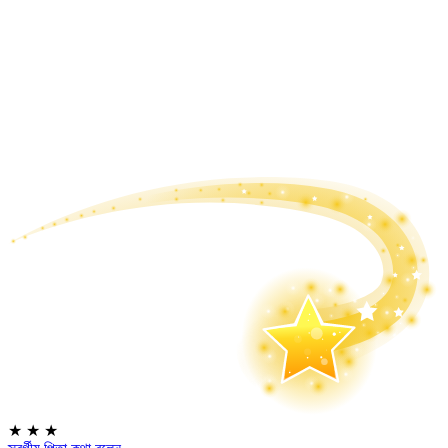
★
★
★