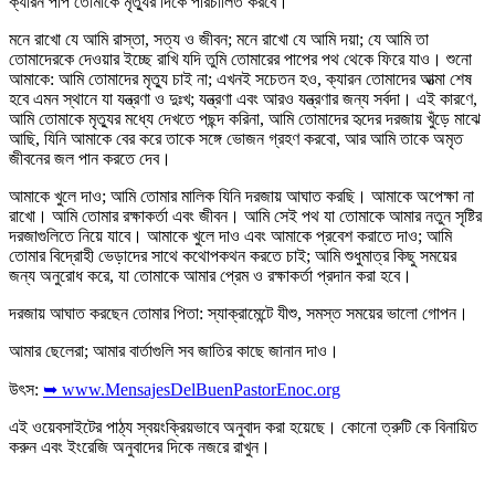
ক্যারন পাপ তোমাকে মৃত্যুর দিকে পরিচালিত করবে।
মনে রাখো যে আমি রাস্তা, সত্য ও জীবন; মনে রাখো যে আমি দয়া; যে আমি তা
তোমাদেরকে দেওয়ার ইচ্ছে রাখি যদি তুমি তোমারের পাপের পথ থেকে ফিরে যাও। শুনো
আমাকে: আমি তোমাদের মৃত্যু চাই না; এখনই সচেতন হও, ক্যারন তোমাদের আত্মা শেষ
হবে এমন স্থানে যা যন্ত্রণা ও দুঃখ; যন্ত্রণা এবং আরও যন্ত্রণার জন্য সর্বদা। এই কারণে,
আমি তোমাকে মৃত্যুর মধ্যে দেখতে পছন্দ করিনা, আমি তোমাদের হৃদের দরজায় খুঁড়ে মাঝে
আছি, যিনি আমাকে বের করে তাকে সঙ্গে ভোজন গ্রহণ করবো, আর আমি তাকে অমৃত
জীবনের জল পান করতে দেব।
আমাকে খুলে দাও; আমি তোমার মালিক যিনি দরজায় আঘাত করছি। আমাকে অপেক্ষা না
রাখো। আমি তোমার রক্ষাকর্তা এবং জীবন। আমি সেই পথ যা তোমাকে আমার নতুন সৃষ্টির
দরজাগুলিতে নিয়ে যাবে। আমাকে খুলে দাও এবং আমাকে প্রবেশ করাতে দাও; আমি
তোমার বিদ্রোহী ভেড়াদের সাথে কথোপকথন করতে চাই; আমি শুধুমাত্র কিছু সময়ের
জন্য অনুরোধ করে, যা তোমাকে আমার প্রেম ও রক্ষাকর্তা প্রদান করা হবে।
দরজায় আঘাত করছেন তোমার পিতা: স্যাক্রামেন্টে যীশু, সমস্ত সময়ের ভালো গোপন।
আমার ছেলেরা; আমার বার্তাগুলি সব জাতির কাছে জানান দাও।
উৎস:
➥ www.MensajesDelBuenPastorEnoc.org
এই ওয়েবসাইটের পাঠ্য স্বয়ংক্রিয়ভাবে অনুবাদ করা হয়েছে। কোনো ত্রুটি কে বিনায়িত
করুন এবং ইংরেজি অনুবাদের দিকে নজরে রাখুন।