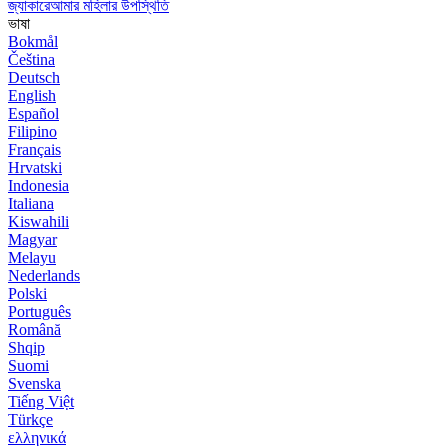
জ্যাকারেআমার মহিলার উপস্থিতি
ভাষা
Bokmål
Čeština
Deutsch
English
Español
Filipino
Français
Hrvatski
Indonesia
Italiana
Kiswahili
Magyar
Melayu
Nederlands
Polski
Português
Română
Shqip
Suomi
Svenska
Tiếng Việt
Türkçe
ελληνικά