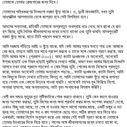
তোমাকে তোমার রোজগারের জন্য দিবে।
তোমাদের শুদ্ধিকরণের দিনগুলো দরজা খুঁড়ে মাঝে। ও, দুঃখী মানবজাতি, যখন তুমি
আধ্যাত্মিক আলস্যতার থেকে জাগ্রত হবে সেটা বিলম্বিত হবে।
আদমের সন্তানরা, রাত্রিটি তোমাকে অপ্রস্তুত অবস্থায় ধরে নেবে; মনে রাখো যে রাত
হল বিচার; তুমি দৈনিক জীবনযাপনের মধ্যে চলতে থাকো এবং তুমি ভাবনি: মানবপুত্রটি
দরজা খুঁড়ে মাঝে, যাতে তিনি প্রবেশ করতে পারেন।
আমি দরজায় দাঁড়িয়ে আছি ও খুঁড়ে মাঝে; যদি কেউ আমার স্বরে শুনতে পায় এবং আমাকে
বের করে, তাহলে আমি তার সাথে প্রবেশ করবো ও তাকে সঙ্গে ভোজন গ্রহণ করবো, আর
তিনি আমার সঙ্গে। (প্রকাশ ৩:২০)। আহ! কতটা দুঃখজনক যে অনেকেই, অনেকেই
ঈশ্বর ছাড়াই এবং নিয়ম ছাড়াই ঘুরফিরে দেখতে পাচ্ছি, কারণ যখন আমার বিচারের দিনগুলি
আসবে তখন তারা প্রথমে পড়বেন! ও মোর প্রিয় ভূমি, শোকের জন্য নিজেকে প্রস্তুত
করো, ক্যারন অনেকেই তোমার অন্তরালে পড়বেঃ... কতটা দুঃখজনক, কতটা বিনাশ, আমি
সব কিছুকে ভিন্ন দেখতে চাইতাম; কিন্তু না, আমি তোমাদের দরজা খুঁড়ে মাঝে ক্লান্ত
হয়ে গেলাম এবং কোনো উত্তর পাওয়া যায়নি। অনেকেই তাদের মুখ ফিরিয়ে নিলো,
অন্যরা হাসলো, আর অন্যান্যদের, অতি বৃহৎ সংখ্যকেরা বিশ্বাস করিনি।
বেশী কম সময়ে মৃত্যুর দূত সৃষ্টিকর্তাকে শোক করতে থাকবে। তুমি কেন বদলে যাওয়ার
জন্য অপেক্ষা করছো, তুমি কিসের জন্য ক্ষমা প্রার্থনা করার জন্য অপেক্ষা করছো? দেখো,
এখনও কিছু দয়া আছে; তা শেষ না হওয়ার আগে আসো আমার কাছে, একটি ভঙ্গুর ও নত
হৃদয় সহ; তোমাদের মন্দ পথ ও বাদ পন্থাকে ছেড়ে দাও; সঠিক রাস্তা ধরে ফিরে যাও
একবারই; আমার নির্দেশ অনুসরণ করো এবং আবার সেই পথটি গ্রহণ করো যা তোমাকে
তোমার উদ্ধারের দিকে নিয়ে যাবে। পাপের সঙ্গে জীবনযাপনের মধ্যে চলতে থাকো না,