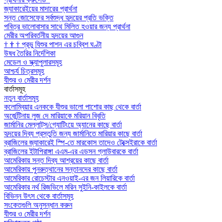
জ্যাকারেইয়ের মাদারের প্রার্থনা
সন্ত জোসেফের সর্বশুদ্ধ হৃদয়ের প্রতি ভক্তি
পবিত্র ভালোবাসার সাথে মিলিত হওয়ার জন্য প্রার্থনা
মেরীর অপরিবর্তনীয় হৃদয়ের আগুন
†
†
†
প্রভু যিশুর পাশন এর চব্বিশ ঘণ্টা
উষধ তৈরির নির্দেশিকা
মেডেল ও স্ক্যাপুলারসমূহ
আশ্চর্য চিত্রসমূহ
যীশুর ও মেরীর দর্শন
বার্তাসমূহ
নতুন বার্তাসমূহ
কলোম্বিয়ার এনককে যীশুর ভালো পাশোর কাছ থেকে বার্তা
অর্জেন্টিনায় লুজ দে মারিয়াকে মরিয়ান বিবৃতি
জার্মানির মেল্লাট্‌স/গ্যোটিংয়ে অ্যানের কাছে বার্তা
হৃদয়ের দিব্য প্রস্তুতি জন্য জার্মানিতে মারিয়ার কাছে বার্তা
ব্রাজিলের জ্যাকারেই স্পি-তে মারকোস তাদেও টেক্সেইরাকে বার্তা
ব্রাজিলের ইটাপিরাঙ্গা এএম-এর এডসন গ্লাউবারকে বার্তা
আমেরিকায় সন্ত দিব্য আশ্রয়ের কাছে বার্তা
আমেরিকায় পুনরুত্থানের সন্তানদের কাছে বার্তা
আমেরিকার রোচেস্টার এনওয়াই-এর জন লিয়ারিকে বার্তা
আমেরিকার নর্থ রিজভিলে মরিন সুইনি-কাইলকে বার্তা
বিভিন্ন উৎস থেকে বার্তাসমূহ
সংকেতগুলি অনুসন্ধান করুন
যীশুর ও মেরীর দর্শন