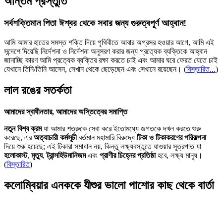
অন্তিম প্রস্তুতি
সর্বশক্তিমান পিতা ঈশ্বর থেকে সবার জন্য গুরুত্বপূর্ণ আহ্বান!
আমি আমার হাতের সমস্ত শক্তি দিয়ে পৃথিবীতে আবার অগ্রসর হওয়ার আগে, আমি এই
সন্দেশে দিয়েছি নির্দেশনা ও নির্দেশনা অনুসরণ করার জন্য প্রত্যেক ব্যক্তিকে আহ্বান
জানাচ্ছি কারণ আমি প্রত্যেক ব্যক্তির রক্ষা করতে চাই এবং আমার ঘরে ফেরত যেতে চাই
যেখানে তিনি/তিনি আসেন, সেখান থেকে ছেড়েছেন এবং সেখানে রয়েছেন।
(
বিস্তারিত...
)
লাল রঙের সতর্কতা
আমাদের স্বাধীনতার, আমাদের অস্তিত্বের সমাপ্তি
নতুন বিশ্ব ক্রম
যা আমার শত্রুকে সেবা করে ইতোমধ্যে জগতকে দখল করতে শুরু
করেছে, এর
অত্যাচারী কর্মসূচী
বর্তমান মহামারি বিরুদ্ধে
টিকা ও টিকাকরণের পরিকল্পনা
দিয়ে শুরু হয়েছে; এই টিকারা সমাধান নয়, কিন্তু লক্ষ্যবস্তুতে যাওয়ার সূত্রপাত যা
হলোকাস্ট
,
মৃত্যু
,
ট্রান্সহিউমানিজম
এবং
প্রাণীর চিহ্নের প্রতিষ্ঠা
হবে, লক্ষ্য মানুষ।
(
বিস্তারিত
)
কলোম্বিয়ার এনককে যীশুর ভালো পাশোর কাছ থেকে বার্তা