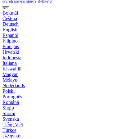
জ্যাকারেআমার মহিলার উপস্থিতি
ভাষা
Bokmål
Čeština
Deutsch
English
Español
Filipino
Français
Hrvatski
Indonesia
Italiana
Kiswahili
Magyar
Melayu
Nederlands
Polski
Português
Română
Shqip
Suomi
Svenska
Tiếng Việt
Türkçe
ελληνικά