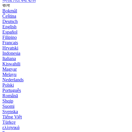
স্বর্গীয় পিতা কথা বলেন
বাংলা
Bokmål
Čeština
Deutsch
English
Español
Filipino
Français
Hrvatski
Indonesia
Italiana
Kiswahili
Magyar
Melayu
Nederlands
Polski
Português
Română
Shqip
Suomi
Svenska
Tiếng Việt
Türkçe
ελληνικά