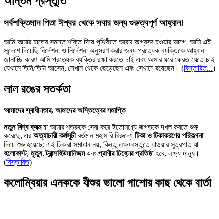
অন্তিম প্রস্তুতি
সর্বশক্তিমান পিতা ঈশ্বর থেকে সবার জন্য গুরুত্বপূর্ণ আহ্বান!
আমি আমার হাতের সমস্ত শক্তি দিয়ে পৃথিবীতে আবার অগ্রসর হওয়ার আগে, আমি এই
সন্দেশে দিয়েছি নির্দেশনা ও নির্দেশনা অনুসরণ করার জন্য প্রত্যেক ব্যক্তিকে আহ্বান
জানাচ্ছি কারণ আমি প্রত্যেক ব্যক্তির রক্ষা করতে চাই এবং আমার ঘরে ফেরত যেতে চাই
যেখানে তিনি/তিনি আসেন, সেখান থেকে ছেড়েছেন এবং সেখানে রয়েছেন।
(
বিস্তারিত...
)
লাল রঙের সতর্কতা
আমাদের স্বাধীনতার, আমাদের অস্তিত্বের সমাপ্তি
নতুন বিশ্ব ক্রম
যা আমার শত্রুকে সেবা করে ইতোমধ্যে জগতকে দখল করতে শুরু
করেছে, এর
অত্যাচারী কর্মসূচী
বর্তমান মহামারি বিরুদ্ধে
টিকা ও টিকাকরণের পরিকল্পনা
দিয়ে শুরু হয়েছে; এই টিকারা সমাধান নয়, কিন্তু লক্ষ্যবস্তুতে যাওয়ার সূত্রপাত যা
হলোকাস্ট
,
মৃত্যু
,
ট্রান্সহিউমানিজম
এবং
প্রাণীর চিহ্নের প্রতিষ্ঠা
হবে, লক্ষ্য মানুষ।
(
বিস্তারিত
)
কলোম্বিয়ার এনককে যীশুর ভালো পাশোর কাছ থেকে বার্তা