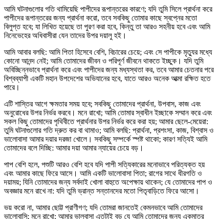
আমি ঘটনাগুলোর গতি থামিয়েছি পাপীদের রূপান্তরের কারণে; যদি তুমি সিলে প্রার্থনা করে
পাপীদের রূপান্তরের জন্য প্রার্থনা করো, তবে সবকিছু তোমার কাছে স্বপ্নের মতো
বিলুপ্ত হবে; যা লিখিত হয়েছে তা পুরণ করা হবে, কিন্তু তা আরও সহনীয় হবে এবং আমি
নিনেভেহের অধিবাসীরা যেন তাদের উপর দয়ালু হই।
আমি আবার বলছি: আমি পিতা হিসেবে বেশি, বিচারের চেয়ে; এবং সে পাপীকে মৃত্যুর মধ্যে
কোনো আনন্দ নেই; আমি তোমাদের জীবন ও পরিপূর্ণ জীবনে থাকতে ইচ্ছুক। যদি তুমি
অবিচ্ছিন্নভাবে প্রার্থনা করে এবং পাপীদের জন্য মধ্যস্থতা কর, তবে আমার চেতনার পরে
বিশ্বব্যাপী একটি মহান উপদেশের অভিযানের হবে, যাতে আরও অনেক আত্মা রক্ষিত হতে
পারে।
এটি শাস্তির আগে ক্ষমতার সময় হবে; সবকিছু তোমাদের প্রার্থনা, উপবাস, কাজ এবং
অনুরোধের উপর নির্ভর করবে। মনে রাখো; আমি তোমার স্বাধীন ইচ্ছাকে সম্মান করে এবং
সকল কিছু তোমাদের পৃথিবীতে প্রার্থনার উপর নির্ভর করে করা হয়; আমার ছেলে-মেয়েরা:
তুমি ঘটনাগুলোর গতি দ্রুত কর বা থামাও; আমি বলছি: প্রার্থনা, প্রশংসা, কাজ, বিশ্বাস ও
ভালোবাসা আমার দয়ার দরজা খোলে। সবকিছু সম্পর্কে স্পষ্ট থাকো; কারণ সত্যিই আমি
তোমাদের বলে দিচ্ছি: আমার দয়া আমার ন্যায়ের চেয়ে বড়।
পাপ বেশি হলে, পশুটি আরও বেশি হবে যদি পাপী সত্যিকারের মনোভাবে পরিত্যক্ত হয়
এবং আমার কাছে ফিরে আসে। আমি একটি ভালোবাসা পিতা; রাগের সাথে ধীরগতি ও
দয়াময়; যিনি তোমাদের জন্য সর্বদাই খোলা বাহুতে অপেক্ষায় থাকেন; যে তোমাদের পাপ ও
অবজ্ঞার মনে রাখে না: যদি তুমি ভ্রান্ত সন্তানদের মতো পিতৃবাড়িতে ফিরে আসো।
ভয় করো না, আমার ছোট্ট প্রাণীগণ; যদি তোমরা জানতেই কেমনভাবে আমি তোমাদের
ভালোবাসি; মনে রাখো: আমার ভালবাসা এতটাই বড় যে আমি তোমাদের জন্য একমাত্র