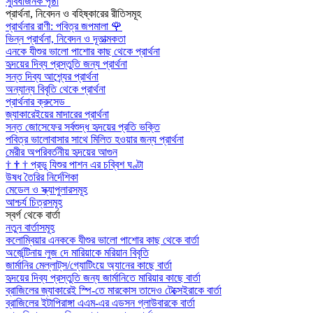
সুবিধাজনক পৃষ্ঠা
প্রার্থনা, নিবেদন ও বহিষ্কারের রীতিসমূহ
প্রার্থনার রাণী: পবিত্র জপমালা
🌹
ভিন্ন প্রার্থনা, নিবেদন ও দূতাত্মকতা
এনকে যীশুর ভালো পাশোর কাছ থেকে প্রার্থনা
হৃদয়ের দিব্য প্রস্তুতি জন্য প্রার্থনা
সন্ত দিব্য আশ্র্যের প্রার্থনা
অন্যান্য বিবৃতি থেকে প্রার্থনা
প্রার্থনার ক্রুসেড
জ্যাকারেইয়ের মাদারের প্রার্থনা
সন্ত জোসেফের সর্বশুদ্ধ হৃদয়ের প্রতি ভক্তি
পবিত্র ভালোবাসার সাথে মিলিত হওয়ার জন্য প্রার্থনা
মেরীর অপরিবর্তনীয় হৃদয়ের আগুন
†
†
†
প্রভু যিশুর পাশন এর চব্বিশ ঘণ্টা
উষধ তৈরির নির্দেশিকা
মেডেল ও স্ক্যাপুলারসমূহ
আশ্চর্য চিত্রসমূহ
স্বর্গ থেকে বার্তা
নতুন বার্তাসমূহ
কলোম্বিয়ার এনককে যীশুর ভালো পাশোর কাছ থেকে বার্তা
অর্জেন্টিনায় লুজ দে মারিয়াকে মরিয়ান বিবৃতি
জার্মানির মেল্লাট্‌স/গ্যোটিংয়ে অ্যানের কাছে বার্তা
হৃদয়ের দিব্য প্রস্তুতি জন্য জার্মানিতে মারিয়ার কাছে বার্তা
ব্রাজিলের জ্যাকারেই স্পি-তে মারকোস তাদেও টেক্সেইরাকে বার্তা
ব্রাজিলের ইটাপিরাঙ্গা এএম-এর এডসন গ্লাউবারকে বার্তা