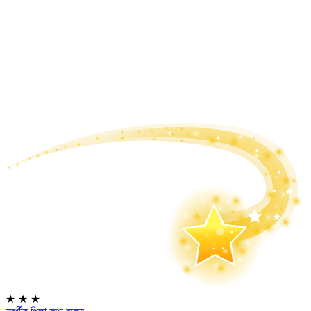
★
★
★