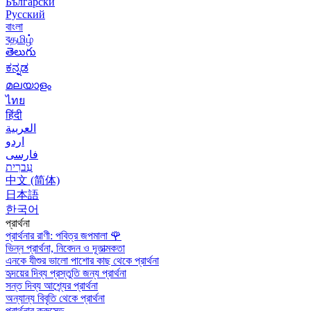
Български
Русский
বাংলা
বதமிழ்
తెలుగు
ಕನ್ನಡ
മലയാളം
ไทย
हिंदी
العربية
اردو
فارسی
עִברִית
中文 (简体)
日本語
한국어
প্রার্থনা
প্রার্থনার রাণী: পবিত্র জপমালা
🌹
ভিন্ন প্রার্থনা, নিবেদন ও দূতাত্মকতা
এনকে যীশুর ভালো পাশোর কাছ থেকে প্রার্থনা
হৃদয়ের দিব্য প্রস্তুতি জন্য প্রার্থনা
সন্ত দিব্য আশ্র্যের প্রার্থনা
অন্যান্য বিবৃতি থেকে প্রার্থনা
প্রার্থনার ক্রুসেড