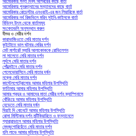
আমেরিকায় সন্ত দিব্য আশ্রয়ের কাছে বার্তা
আমেরিকায় পুনরুত্থানের সন্তানদের কাছে বার্তা
আমেরিকার রোচেস্টার এনওয়াই-এর জন লিয়ারিকে বার্তা
আমেরিকার নর্থ রিজভিলে মরিন সুইনি-কাইলকে বার্তা
বিভিন্ন উৎস থেকে বার্তাসমূহ
সংকেতগুলি অনুসন্ধান করুন
যীশুর ও মেরীর দর্শন
কারাভাজিওতে মেরি মাতার দর্শন
কুইটোতে ভাল ঘটনার মেরির দর্শন
সেন্ট মার্গারেট ম্যারি আলাকোককে রোভিলেশন
লা সালেতে মেরি মাতার দর্শন
লুর্দসে মেরি মাতার দর্শন
পোঁত্মেইনে মেরি মাতার দর্শন
পেলেভোয়াসিনে মেরি মাতার দর্ষন
নক্কে মেরি মাতার দর্শন
কাস্টেলপেট্রোসোয় আমার মহিলার উপস্থিতি
ফাতিমায় আমার মহিলার উপস্থিতি
আমার প্রভুর ও আমাদের মাতা মেরীর দর্শন ক্যাম্পিনাসে
বোঁরিংয়ে আমার মহিলার উপস্থিতি
হেডেতে মেরি মাতার দর্ষন
ঘিয়াই দি বোনেটে আমার মহিলার উপস্থিতি
রোসা মিস্টিকার দর্শন মন্টিকিয়ারিতে ও ফন্তানেলে
গ্যারাবান্ডালে আমার মহিলার উপস্থিতি
মেদজুগোরিয়েঁতে মেরি মাতার দর্শন
হলি লাভে আমার মহিলার উপস্থিতি