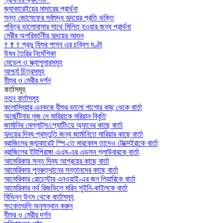
জ্যাকারেইয়ের মাদারের প্রার্থনা
সন্ত জোসেফের সর্বশুদ্ধ হৃদয়ের প্রতি ভক্তি
পবিত্র ভালোবাসার সাথে মিলিত হওয়ার জন্য প্রার্থনা
মেরীর অপরিবর্তনীয় হৃদয়ের আগুন
†
†
†
প্রভু যিশুর পাশন এর চব্বিশ ঘণ্টা
উষধ তৈরির নির্দেশিকা
মেডেল ও স্ক্যাপুলারসমূহ
আশ্চর্য চিত্রসমূহ
যীশুর ও মেরীর দর্শন
বার্তাসমূহ
নতুন বার্তাসমূহ
কলোম্বিয়ার এনককে যীশুর ভালো পাশোর কাছ থেকে বার্তা
অর্জেন্টিনায় লুজ দে মারিয়াকে মরিয়ান বিবৃতি
জার্মানির মেল্লাট্‌স/গ্যোটিংয়ে অ্যানের কাছে বার্তা
হৃদয়ের দিব্য প্রস্তুতি জন্য জার্মানিতে মারিয়ার কাছে বার্তা
ব্রাজিলের জ্যাকারেই স্পি-তে মারকোস তাদেও টেক্সেইরাকে বার্তা
ব্রাজিলের ইটাপিরাঙ্গা এএম-এর এডসন গ্লাউবারকে বার্তা
আমেরিকায় সন্ত দিব্য আশ্রয়ের কাছে বার্তা
আমেরিকায় পুনরুত্থানের সন্তানদের কাছে বার্তা
আমেরিকার রোচেস্টার এনওয়াই-এর জন লিয়ারিকে বার্তা
আমেরিকার নর্থ রিজভিলে মরিন সুইনি-কাইলকে বার্তা
বিভিন্ন উৎস থেকে বার্তাসমূহ
সংকেতগুলি অনুসন্ধান করুন
যীশুর ও মেরীর দর্শন