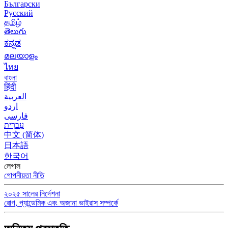
Български
Русский
தமிழ்
తెలుగు
ಕನ್ನಡ
മലയാളം
ไทย
বাংলা
हिंदी
العربية
اردو
فارسی
עִברִית
中文 (简体)
日本語
한국어
লেগাল
গোপনীয়তা নীতি
২০২৫ সালের নির্দেশনা
রোগ, প্যান্ডেমিক এবং অজানা ভাইরাস সম্পর্কে