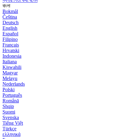
স্বর্গীয় পিতা কথা বলেন
বাংলা
Bokmål
Čeština
Deutsch
English
Español
Filipino
Français
Hrvatski
Indonesia
Italiana
Kiswahili
Magyar
Melayu
Nederlands
Polski
Português
Română
Shqip
Suomi
Svenska
Tiếng Việt
Türkçe
ελληνικά