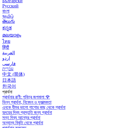
Български
Русский
বাংলা
বதமிழ்
తెలుగు
ಕನ್ನಡ
മലയാളം
ไทย
हिंदी
العربية
اردو
فارسی
עִברִית
中文 (简体)
日本語
한국어
প্রার্থনা
প্রার্থনার রাণী: পবিত্র জপমালা
🌹
ভিন্ন প্রার্থনা, নিবেদন ও দূতাত্মকতা
এনকে যীশুর ভালো পাশোর কাছ থেকে প্রার্থনা
হৃদয়ের দিব্য প্রস্তুতি জন্য প্রার্থনা
সন্ত দিব্য আশ্র্যের প্রার্থনা
অন্যান্য বিবৃতি থেকে প্রার্থনা
প্রার্থনার ক্রুসেড