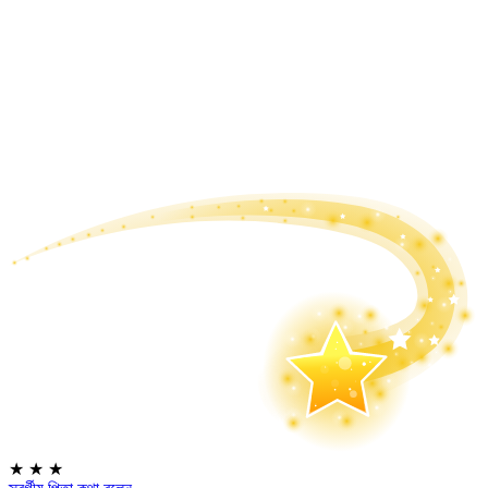
★
★
★