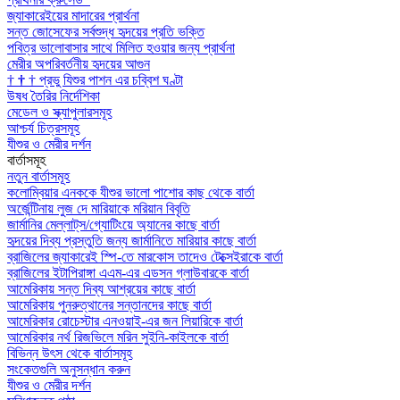
জ্যাকারেইয়ের মাদারের প্রার্থনা
সন্ত জোসেফের সর্বশুদ্ধ হৃদয়ের প্রতি ভক্তি
পবিত্র ভালোবাসার সাথে মিলিত হওয়ার জন্য প্রার্থনা
মেরীর অপরিবর্তনীয় হৃদয়ের আগুন
†
†
†
প্রভু যিশুর পাশন এর চব্বিশ ঘণ্টা
উষধ তৈরির নির্দেশিকা
মেডেল ও স্ক্যাপুলারসমূহ
আশ্চর্য চিত্রসমূহ
যীশুর ও মেরীর দর্শন
বার্তাসমূহ
নতুন বার্তাসমূহ
কলোম্বিয়ার এনককে যীশুর ভালো পাশোর কাছ থেকে বার্তা
অর্জেন্টিনায় লুজ দে মারিয়াকে মরিয়ান বিবৃতি
জার্মানির মেল্লাট্‌স/গ্যোটিংয়ে অ্যানের কাছে বার্তা
হৃদয়ের দিব্য প্রস্তুতি জন্য জার্মানিতে মারিয়ার কাছে বার্তা
ব্রাজিলের জ্যাকারেই স্পি-তে মারকোস তাদেও টেক্সেইরাকে বার্তা
ব্রাজিলের ইটাপিরাঙ্গা এএম-এর এডসন গ্লাউবারকে বার্তা
আমেরিকায় সন্ত দিব্য আশ্রয়ের কাছে বার্তা
আমেরিকায় পুনরুত্থানের সন্তানদের কাছে বার্তা
আমেরিকার রোচেস্টার এনওয়াই-এর জন লিয়ারিকে বার্তা
আমেরিকার নর্থ রিজভিলে মরিন সুইনি-কাইলকে বার্তা
বিভিন্ন উৎস থেকে বার্তাসমূহ
সংকেতগুলি অনুসন্ধান করুন
যীশুর ও মেরীর দর্শন