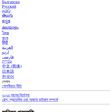
Български
Русский
தமிழ்
తెలుగు
ಕನ್ನಡ
മലയാളം
ไทย
বাংলা
हिंदी
العربية
اردو
فارسی
עִברִית
中文 (简体)
日本語
한국어
লেগাল
গোপনীয়তা নীতি
২০২৫ সালের নির্দেশনা
রোগ, প্যান্ডেমিক এবং অজানা ভাইরাস সম্পর্কে