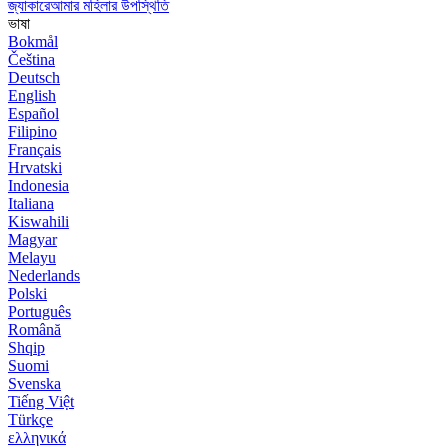
জ্যাকারেআমার মহিলার উপস্থিতি
ভাষা
Bokmål
Čeština
Deutsch
English
Español
Filipino
Français
Hrvatski
Indonesia
Italiana
Kiswahili
Magyar
Melayu
Nederlands
Polski
Português
Română
Shqip
Suomi
Svenska
Tiếng Việt
Türkçe
ελληνικά