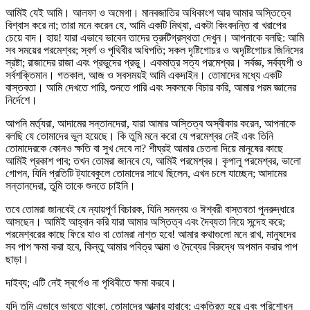
আমিই যেই আমি। আলফা ও অমেগা। মানবজাতির অধিকাংশ আর আমার অস্তিত্বে
বিশ্বাস করে না; তারা মনে করেন যে, আমি একটি মিথ্যা, একটা কিংবদন্তি বা খরাপের
চেয়ে বাদ। হায়! যারা এভাবে ভাবেন তাদের ত্রুটিগ্রস্থতা দেখুন। আপনাকে বলছি: আমি
সব সময়ের পরমেশ্বর; স্বর্গ ও পৃথিবীর অধিপতি; সকল দৃষ্টিগোচর ও অদৃষ্টিগোচর জিনিসের
স্রষ্টা; রাজাদের রাজা এবং প্রভুদের প্রভু। একমাত্র সত্য পরমেশ্বর। সর্বজ্ঞ, সর্বব্যপী ও
সর্বশক্তিমান। গতকাল, আজ ও সবসময়ই আমি একদাইন। তোমাদের মধ্যে একটি
বাস্তবতা। আমি দেখতে পারি, শুনতে পারি এবং সকলকে বিচার করি, আমার পরম জ্ঞানের
নির্দেশে।
আপনি মর্ত্যরা, আদামের সন্তানদেরা, যারা আমার অস্তিত্ব অস্বীকার করেন, আপনাকে
বলছি যে তোমাদের ভুল হয়েছে। কি তুমি মনে করো যে পরমেশ্বর নেই এবং তিনি
তোমাদেরকে কোনও ক্ষতি বা সুখ দেবে না? শীঘ্রই আমার চেতনা দিয়ে মানুষের কাছে
আমিই প্রকাশ পাব; তখন তোমরা জানবে যে, আমিই পরমেশ্বর। কৃপালু পরমেশ্বর, ভালো
গোপন, যিনি প্রতিটি ট্যাবেকুলে তোমাদের সাথে ছিলেন, এখন চলে যাচ্ছেন; আদামের
সন্তানদেরা, তুমি তাকে শুনতে চাইনি।
তবে তোমরা জানবেই যে ন্যায়পূর্ণ বিচারক, যিনি সমন্বয় ও ঈশ্বরী বাস্তবতা পুনরুদ্ধারে
আসছেন। আমিই আহ্বান করি যারা আমার অস্তিত্ব এবং দৈব্যতা নিয়ে সন্দেহ করে;
পরমেশ্বরের কাছে ফিরে যাও বা তোমরা নাশ্ত হবে! আমার কথাগুলো মনে রাখ, মানুষদের
সব পাপ ক্ষমা করা হবে, কিন্তু আমার পবিত্র আত্মা ও দৈব্যের বিরুদ্ধে অপমান করার পাপ
ছাড়া।
দাইব্য; এটি নেই স্বর্গেও না পৃথিবীতে ক্ষমা করবে।
যদি তুমি এভাবে ভাবতে থাকো, তোমাদের আত্মার হারাবে; একত্রিত হয়ে এবং পরিশোধন