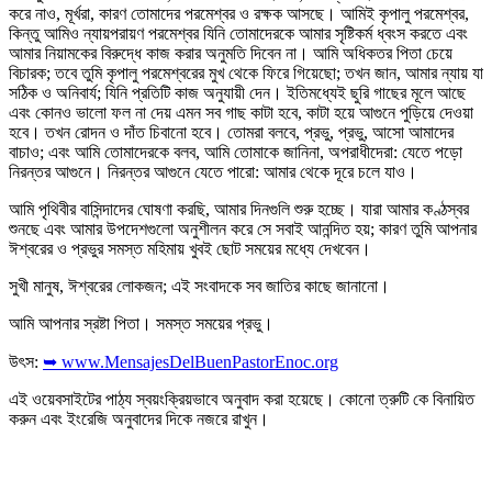
করে নাও, মূর্খরা, কারণ তোমাদের পরমেশ্বর ও রক্ষক আসছে। আমিই কৃপালু পরমেশ্বর,
কিন্তু আমিও ন্যায়পরায়ণ পরমেশ্বর যিনি তোমাদেরকে আমার সৃষ্টিকর্ম ধ্বংস করতে এবং
আমার নিয়ামকের বিরুদ্ধে কাজ করার অনুমতি দিবেন না। আমি অধিকতর পিতা চেয়ে
বিচারক; তবে তুমি কৃপালু পরমেশ্বরের মুখ থেকে ফিরে গিয়েছো; তখন জান, আমার ন্যায় যা
সঠিক ও অনিবার্য; যিনি প্রতিটি কাজ অনুযায়ী দেন। ইতিমধ্যেই ছুরি গাছের মূলে আছে
এবং কোনও ভালো ফল না দেয় এমন সব গাছ কাটা হবে, কাটা হয়ে আগুনে পুড়িয়ে দেওয়া
হবে। তখন রোদন ও দাঁত চিবানো হবে। তোমরা বলবে, প্রভু, প্রভু, আসো আমাদের
বাচাও; এবং আমি তোমাদেরকে বলব, আমি তোমাকে জানিনা, অপরাধীদেরা: যেতে পড়ো
নিরন্তর আগুনে। নিরন্তর আগুনে যেতে পারো: আমার থেকে দূরে চলে যাও।
আমি পৃথিবীর বাসিন্দাদের ঘোষণা করছি, আমার দিনগুলি শুরু হচ্ছে। যারা আমার কণ্ঠস্বর
শুনছে এবং আমার উপদেশগুলো অনুশীলন করে সে সবাই আনন্দিত হয়; কারণ তুমি আপনার
ঈশ্বরের ও প্রভুর সমস্ত মহিমায় খুবই ছোট সময়ের মধ্যে দেখবেন।
সুখী মানুষ, ঈশ্বরের লোকজন; এই সংবাদকে সব জাতির কাছে জানানো।
আমি আপনার স্রষ্টা পিতা। সমস্ত সময়ের প্রভু।
উৎস:
➥ www.MensajesDelBuenPastorEnoc.org
এই ওয়েবসাইটের পাঠ্য স্বয়ংক্রিয়ভাবে অনুবাদ করা হয়েছে। কোনো ত্রুটি কে বিনায়িত
করুন এবং ইংরেজি অনুবাদের দিকে নজরে রাখুন।