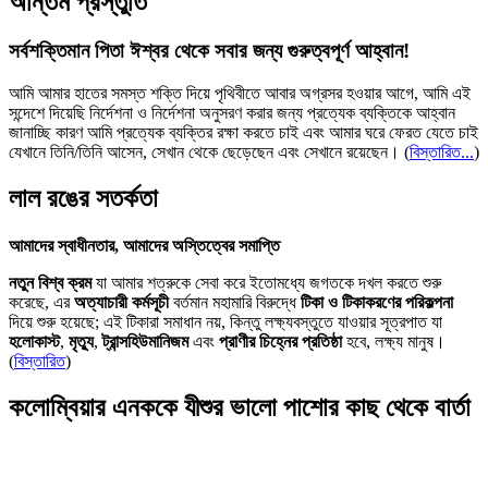
অন্তিম প্রস্তুতি
সর্বশক্তিমান পিতা ঈশ্বর থেকে সবার জন্য গুরুত্বপূর্ণ আহ্বান!
আমি আমার হাতের সমস্ত শক্তি দিয়ে পৃথিবীতে আবার অগ্রসর হওয়ার আগে, আমি এই
সন্দেশে দিয়েছি নির্দেশনা ও নির্দেশনা অনুসরণ করার জন্য প্রত্যেক ব্যক্তিকে আহ্বান
জানাচ্ছি কারণ আমি প্রত্যেক ব্যক্তির রক্ষা করতে চাই এবং আমার ঘরে ফেরত যেতে চাই
যেখানে তিনি/তিনি আসেন, সেখান থেকে ছেড়েছেন এবং সেখানে রয়েছেন।
(
বিস্তারিত...
)
লাল রঙের সতর্কতা
আমাদের স্বাধীনতার, আমাদের অস্তিত্বের সমাপ্তি
নতুন বিশ্ব ক্রম
যা আমার শত্রুকে সেবা করে ইতোমধ্যে জগতকে দখল করতে শুরু
করেছে, এর
অত্যাচারী কর্মসূচী
বর্তমান মহামারি বিরুদ্ধে
টিকা ও টিকাকরণের পরিকল্পনা
দিয়ে শুরু হয়েছে; এই টিকারা সমাধান নয়, কিন্তু লক্ষ্যবস্তুতে যাওয়ার সূত্রপাত যা
হলোকাস্ট
,
মৃত্যু
,
ট্রান্সহিউমানিজম
এবং
প্রাণীর চিহ্নের প্রতিষ্ঠা
হবে, লক্ষ্য মানুষ।
(
বিস্তারিত
)
কলোম্বিয়ার এনককে যীশুর ভালো পাশোর কাছ থেকে বার্তা