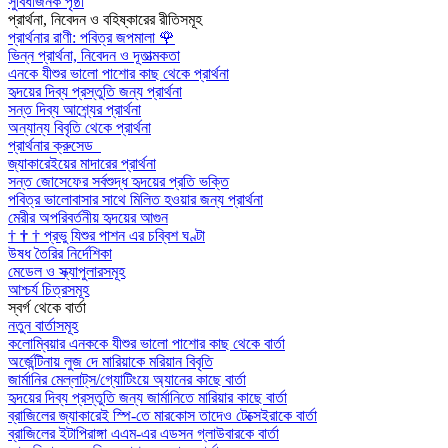
সুবিধাজনক পৃষ্ঠা
প্রার্থনা, নিবেদন ও বহিষ্কারের রীতিসমূহ
প্রার্থনার রাণী: পবিত্র জপমালা
🌹
ভিন্ন প্রার্থনা, নিবেদন ও দূতাত্মকতা
এনকে যীশুর ভালো পাশোর কাছ থেকে প্রার্থনা
হৃদয়ের দিব্য প্রস্তুতি জন্য প্রার্থনা
সন্ত দিব্য আশ্র্যের প্রার্থনা
অন্যান্য বিবৃতি থেকে প্রার্থনা
প্রার্থনার ক্রুসেড
জ্যাকারেইয়ের মাদারের প্রার্থনা
সন্ত জোসেফের সর্বশুদ্ধ হৃদয়ের প্রতি ভক্তি
পবিত্র ভালোবাসার সাথে মিলিত হওয়ার জন্য প্রার্থনা
মেরীর অপরিবর্তনীয় হৃদয়ের আগুন
†
†
†
প্রভু যিশুর পাশন এর চব্বিশ ঘণ্টা
উষধ তৈরির নির্দেশিকা
মেডেল ও স্ক্যাপুলারসমূহ
আশ্চর্য চিত্রসমূহ
স্বর্গ থেকে বার্তা
নতুন বার্তাসমূহ
কলোম্বিয়ার এনককে যীশুর ভালো পাশোর কাছ থেকে বার্তা
অর্জেন্টিনায় লুজ দে মারিয়াকে মরিয়ান বিবৃতি
জার্মানির মেল্লাট্‌স/গ্যোটিংয়ে অ্যানের কাছে বার্তা
হৃদয়ের দিব্য প্রস্তুতি জন্য জার্মানিতে মারিয়ার কাছে বার্তা
ব্রাজিলের জ্যাকারেই স্পি-তে মারকোস তাদেও টেক্সেইরাকে বার্তা
ব্রাজিলের ইটাপিরাঙ্গা এএম-এর এডসন গ্লাউবারকে বার্তা