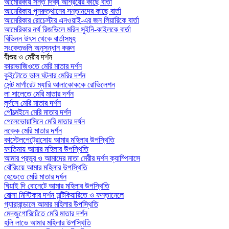
আমেরিকায় সন্ত দিব্য আশ্রয়ের কাছে বার্তা
আমেরিকায় পুনরুত্থানের সন্তানদের কাছে বার্তা
আমেরিকার রোচেস্টার এনওয়াই-এর জন লিয়ারিকে বার্তা
আমেরিকার নর্থ রিজভিলে মরিন সুইনি-কাইলকে বার্তা
বিভিন্ন উৎস থেকে বার্তাসমূহ
সংকেতগুলি অনুসন্ধান করুন
যীশুর ও মেরীর দর্শন
কারাভাজিওতে মেরি মাতার দর্শন
কুইটোতে ভাল ঘটনার মেরির দর্শন
সেন্ট মার্গারেট ম্যারি আলাকোককে রোভিলেশন
লা সালেতে মেরি মাতার দর্শন
লুর্দসে মেরি মাতার দর্শন
পোঁত্মেইনে মেরি মাতার দর্শন
পেলেভোয়াসিনে মেরি মাতার দর্ষন
নক্কে মেরি মাতার দর্শন
কাস্টেলপেট্রোসোয় আমার মহিলার উপস্থিতি
ফাতিমায় আমার মহিলার উপস্থিতি
আমার প্রভুর ও আমাদের মাতা মেরীর দর্শন ক্যাম্পিনাসে
বোঁরিংয়ে আমার মহিলার উপস্থিতি
হেডেতে মেরি মাতার দর্ষন
ঘিয়াই দি বোনেটে আমার মহিলার উপস্থিতি
রোসা মিস্টিকার দর্শন মন্টিকিয়ারিতে ও ফন্তানেলে
গ্যারাবান্ডালে আমার মহিলার উপস্থিতি
মেদজুগোরিয়েঁতে মেরি মাতার দর্শন
হলি লাভে আমার মহিলার উপস্থিতি