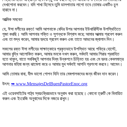
দেখাশোনা করবেন। যদি শাখা হিসেবে তুমি ডালপাতায় লাগো তবে তোমার একটিও চুল
হারাবে না।
আত্মিক সমবেত
হে, ঈসা মশীহের রক্ত! আমি আপনাকে বেদির উপর আপনার ইউখারিস্টিক উপস্থিতিতে
পূজা করছি। আমি আপনার শক্তি ও সুগন্ধকে বিশ্বাস করে; আমার আত্মায় প্রবেশ করুন
এবং তা শুদ্ধ করেন, আমার হৃদয়ে প্রবেশ করুন এবং তাতে আগুনের জ্বালান দিন।
সকলের রক্ত ঈসা মশীহের সাক্ষাত্কারে প্রকৃতভাবে উপস্থিত আছে পবিত্র হোস্টে,
আমার বুদ্ধি আলোকিত করুন, আমার মনকে দখল করুন, সর্বদাই আমার শিরায় প্রবাহিত
হতে থাকুন, যাতে সবকিছুই আপনার দিব্য উন্কশনে চিহ্নিত হয় এবং মে হৃদয় কেবলমাত্র
আপনার মহিমা জন্য ঝামেলা করে ও আমার মুখ সর্বদাই আপনি প্রশংসা করবে। আমেন।
আমি তোমার বাবা, যীশু ভালো গোপন যিনি তার মেষপালকদের জন্য জীবন দান করেন।
উৎস:
➥ www.MensajesDelBuenPastorEnoc.org
এই ওয়েবসাইটের পাঠ্য স্বয়ংক্রিয়ভাবে অনুবাদ করা হয়েছে। কোনো ত্রুটি কে বিনায়িত
করুন এবং ইংরেজি অনুবাদের দিকে নজরে রাখুন।