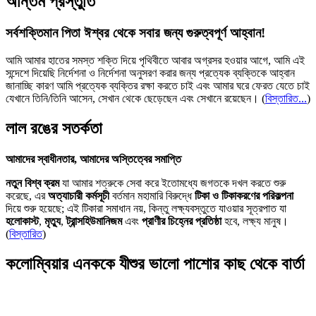
অন্তিম প্রস্তুতি
সর্বশক্তিমান পিতা ঈশ্বর থেকে সবার জন্য গুরুত্বপূর্ণ আহ্বান!
আমি আমার হাতের সমস্ত শক্তি দিয়ে পৃথিবীতে আবার অগ্রসর হওয়ার আগে, আমি এই
সন্দেশে দিয়েছি নির্দেশনা ও নির্দেশনা অনুসরণ করার জন্য প্রত্যেক ব্যক্তিকে আহ্বান
জানাচ্ছি কারণ আমি প্রত্যেক ব্যক্তির রক্ষা করতে চাই এবং আমার ঘরে ফেরত যেতে চাই
যেখানে তিনি/তিনি আসেন, সেখান থেকে ছেড়েছেন এবং সেখানে রয়েছেন।
(
বিস্তারিত...
)
লাল রঙের সতর্কতা
আমাদের স্বাধীনতার, আমাদের অস্তিত্বের সমাপ্তি
নতুন বিশ্ব ক্রম
যা আমার শত্রুকে সেবা করে ইতোমধ্যে জগতকে দখল করতে শুরু
করেছে, এর
অত্যাচারী কর্মসূচী
বর্তমান মহামারি বিরুদ্ধে
টিকা ও টিকাকরণের পরিকল্পনা
দিয়ে শুরু হয়েছে; এই টিকারা সমাধান নয়, কিন্তু লক্ষ্যবস্তুতে যাওয়ার সূত্রপাত যা
হলোকাস্ট
,
মৃত্যু
,
ট্রান্সহিউমানিজম
এবং
প্রাণীর চিহ্নের প্রতিষ্ঠা
হবে, লক্ষ্য মানুষ।
(
বিস্তারিত
)
কলোম্বিয়ার এনককে যীশুর ভালো পাশোর কাছ থেকে বার্তা