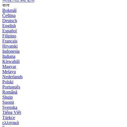
স্বর্গীয় পিতা কথা বলেন
বাংলা
Bokmål
Čeština
Deutsch
English
Español
Filipino
Français
Hrvatski
Indonesia
Italiana
Kiswahili
Magyar
Melayu
Nederlands
Polski
Português
Română
Shqip
Suomi
Svenska
Tiếng Việt
Türkçe
ελληνικά