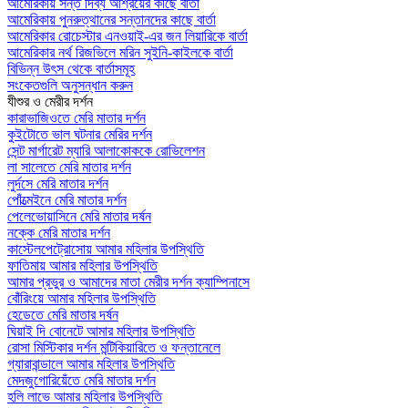
আমেরিকায় সন্ত দিব্য আশ্রয়ের কাছে বার্তা
আমেরিকায় পুনরুত্থানের সন্তানদের কাছে বার্তা
আমেরিকার রোচেস্টার এনওয়াই-এর জন লিয়ারিকে বার্তা
আমেরিকার নর্থ রিজভিলে মরিন সুইনি-কাইলকে বার্তা
বিভিন্ন উৎস থেকে বার্তাসমূহ
সংকেতগুলি অনুসন্ধান করুন
যীশুর ও মেরীর দর্শন
কারাভাজিওতে মেরি মাতার দর্শন
কুইটোতে ভাল ঘটনার মেরির দর্শন
সেন্ট মার্গারেট ম্যারি আলাকোককে রোভিলেশন
লা সালেতে মেরি মাতার দর্শন
লুর্দসে মেরি মাতার দর্শন
পোঁত্মেইনে মেরি মাতার দর্শন
পেলেভোয়াসিনে মেরি মাতার দর্ষন
নক্কে মেরি মাতার দর্শন
কাস্টেলপেট্রোসোয় আমার মহিলার উপস্থিতি
ফাতিমায় আমার মহিলার উপস্থিতি
আমার প্রভুর ও আমাদের মাতা মেরীর দর্শন ক্যাম্পিনাসে
বোঁরিংয়ে আমার মহিলার উপস্থিতি
হেডেতে মেরি মাতার দর্ষন
ঘিয়াই দি বোনেটে আমার মহিলার উপস্থিতি
রোসা মিস্টিকার দর্শন মন্টিকিয়ারিতে ও ফন্তানেলে
গ্যারাবান্ডালে আমার মহিলার উপস্থিতি
মেদজুগোরিয়েঁতে মেরি মাতার দর্শন
হলি লাভে আমার মহিলার উপস্থিতি