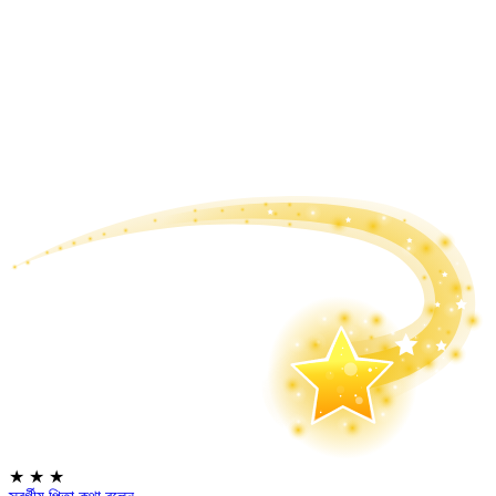
★
★
★