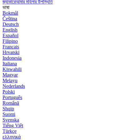
জ্যাকারেআমার মহিলার উপস্থিতি
ভাষা
Bokmål
Čeština
Deutsch
English
Español
Filipino
Français
Hrvatski
Indonesia
Italiana
Kiswahili
Magyar
Melayu
Nederlands
Polski
Português
Română
Shqip
Suomi
Svenska
Tiếng Việt
Türkçe
ελληνικά