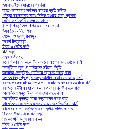
জ্যাকারেইয়ের মাদারের প্রার্থনা
সন্ত জোসেফের সর্বশুদ্ধ হৃদয়ের প্রতি ভক্তি
পবিত্র ভালোবাসার সাথে মিলিত হওয়ার জন্য প্রার্থনা
মেরীর অপরিবর্তনীয় হৃদয়ের আগুন
†
†
†
প্রভু যিশুর পাশন এর চব্বিশ ঘণ্টা
উষধ তৈরির নির্দেশিকা
মেডেল ও স্ক্যাপুলারসমূহ
আশ্চর্য চিত্রসমূহ
যীশুর ও মেরীর দর্শন
বার্তাসমূহ
নতুন বার্তাসমূহ
কলোম্বিয়ার এনককে যীশুর ভালো পাশোর কাছ থেকে বার্তা
অর্জেন্টিনায় লুজ দে মারিয়াকে মরিয়ান বিবৃতি
জার্মানির মেল্লাট্‌স/গ্যোটিংয়ে অ্যানের কাছে বার্তা
হৃদয়ের দিব্য প্রস্তুতি জন্য জার্মানিতে মারিয়ার কাছে বার্তা
ব্রাজিলের জ্যাকারেই স্পি-তে মারকোস তাদেও টেক্সেইরাকে বার্তা
ব্রাজিলের ইটাপিরাঙ্গা এএম-এর এডসন গ্লাউবারকে বার্তা
আমেরিকায় সন্ত দিব্য আশ্রয়ের কাছে বার্তা
আমেরিকায় পুনরুত্থানের সন্তানদের কাছে বার্তা
আমেরিকার রোচেস্টার এনওয়াই-এর জন লিয়ারিকে বার্তা
আমেরিকার নর্থ রিজভিলে মরিন সুইনি-কাইলকে বার্তা
বিভিন্ন উৎস থেকে বার্তাসমূহ
সংকেতগুলি অনুসন্ধান করুন
যীশুর ও মেরীর দর্শন