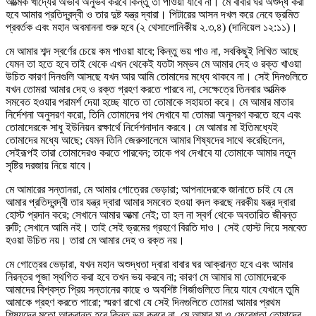
আত্মিক খাদ্যের অভাব অনুভব করবে কিন্তু তা পাওয়া যাবে না। মে বাবার ঘর অশুদ্ধ করা
হবে আমার প্রতিদ্বন্দ্বী ও তার দুষ্ট যন্ত্র দ্বারা। পিটারের আসন দখল করে নেবে ভ্রমিত
প্রবর্তক এবং মহান অবমাননা শুরু হবে (২ থেসালোনিকীয় ২.৩,৪) (দানিয়েল ১২:১১)।
মে আমার শব্দ স্বর্ণের চেয়ে কম পাওয়া যাবে; কিন্তু ভয় পাও না, সবকিছুই লিখিত আছে
যেমন তা হতে হবে তাই থেকে এখন থেকেই যতটা সম্ভব মে আমার দেহ ও রক্ত খাওয়া
উচিত কারণ দিনগুলি আসছে যখন আর আমি তোমাদের মধ্যে থাকবে না। সেই দিনগুলিতে
যখন তোমরা আমার দেহ ও রক্ত গ্রহণ করতে পারবে না, সেক্ষেত্রে তিনবার আত্মিক
সমবেত হওয়ার পরামর্শ দেয়া হচ্ছে যাতে তা তোমাকে সহায়তা করে। মে আমার মাতার
নির্দেশনা অনুসরণ করো, তিনি তোমাদের পথ দেখাবে যা তোমরা অনুসরণ করতে হবে এবং
তোমাদেরকে সাধু ইউনিয়ন রক্ষার্থে নির্দেশনাদান করবে। মে আমার মা ইতিমধ্যেই
তোমাদের মধ্যে আছে; যেমন তিনি জেরুসালেমে আমার শিষ্যদের সাথে করেছিলেন,
সেইরূপই তারা তোমাদেরও করতে পারবেন; তাকে পথ দেখাবে যা তোমাকে আমার নতুন
সৃষ্টির দরজায় নিয়ে যাবে।
মে আমারের সন্তানরা, মে আমার গোত্রের ভেড়ারা; আপনাদেরকে জানাতে চাই যে মে
আমার প্রতিদ্বন্দ্বী তার যন্ত্র দ্বারা আমার সমবেত হওয়া বদল করছে নরকীয় যন্ত্র দ্বারা
হোস্ট প্রদান করে; সেখানে আমার আত্মা নেই; তা হল না স্বর্গ থেকে অবতারিত জীবন্ত
রুটি; সেখানে আমি নই। তাই সেই ভ্রমের গ্রহণে বিরতি দাও। সেই হোস্ট দিয়ে সমবেত
হওয়া উচিত নয়। তারা মে আমার দেহ ও রক্ত নয়।
মে গোত্রের ভেড়ারা, যখন মহান অশুদ্ধতা দ্বারা বাবার ঘর আক্রান্ত হবে এবং আমার
নিরন্তর পূজা স্থগিত করা হবে তখন ভয় করবে না; কারণ মে আমার মা তোমাদেরকে
আমাদের বিশ্বস্ত প্রিয় সন্তানের কাছে ও অবশিষ্ট গির্জাগুলিতে নিয়ে যাবে যেখানে তুমি
আমাকে গ্রহণ করতে পারো; স্মরণ রাখো যে সেই দিনগুলিতে তোমরা আমার প্রথম
শিষ্যদের মতো আক্রান্ত হবে কিন্তু ভয় করবে না, মে আমার মা ও ফেরেশতা তোমাদের