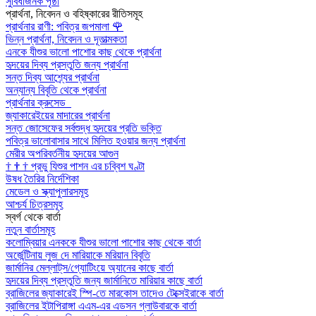
সুবিধাজনক পৃষ্ঠা
প্রার্থনা, নিবেদন ও বহিষ্কারের রীতিসমূহ
প্রার্থনার রাণী: পবিত্র জপমালা
🌹
ভিন্ন প্রার্থনা, নিবেদন ও দূতাত্মকতা
এনকে যীশুর ভালো পাশোর কাছ থেকে প্রার্থনা
হৃদয়ের দিব্য প্রস্তুতি জন্য প্রার্থনা
সন্ত দিব্য আশ্র্যের প্রার্থনা
অন্যান্য বিবৃতি থেকে প্রার্থনা
প্রার্থনার ক্রুসেড
জ্যাকারেইয়ের মাদারের প্রার্থনা
সন্ত জোসেফের সর্বশুদ্ধ হৃদয়ের প্রতি ভক্তি
পবিত্র ভালোবাসার সাথে মিলিত হওয়ার জন্য প্রার্থনা
মেরীর অপরিবর্তনীয় হৃদয়ের আগুন
†
†
†
প্রভু যিশুর পাশন এর চব্বিশ ঘণ্টা
উষধ তৈরির নির্দেশিকা
মেডেল ও স্ক্যাপুলারসমূহ
আশ্চর্য চিত্রসমূহ
স্বর্গ থেকে বার্তা
নতুন বার্তাসমূহ
কলোম্বিয়ার এনককে যীশুর ভালো পাশোর কাছ থেকে বার্তা
অর্জেন্টিনায় লুজ দে মারিয়াকে মরিয়ান বিবৃতি
জার্মানির মেল্লাট্‌স/গ্যোটিংয়ে অ্যানের কাছে বার্তা
হৃদয়ের দিব্য প্রস্তুতি জন্য জার্মানিতে মারিয়ার কাছে বার্তা
ব্রাজিলের জ্যাকারেই স্পি-তে মারকোস তাদেও টেক্সেইরাকে বার্তা
ব্রাজিলের ইটাপিরাঙ্গা এএম-এর এডসন গ্লাউবারকে বার্তা