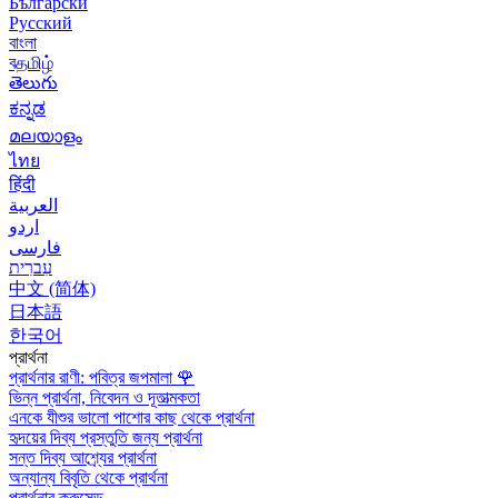
Български
Русский
বাংলা
বதமிழ்
తెలుగు
ಕನ್ನಡ
മലയാളം
ไทย
हिंदी
العربية
اردو
فارسی
עִברִית
中文 (简体)
日本語
한국어
প্রার্থনা
প্রার্থনার রাণী: পবিত্র জপমালা
🌹
ভিন্ন প্রার্থনা, নিবেদন ও দূতাত্মকতা
এনকে যীশুর ভালো পাশোর কাছ থেকে প্রার্থনা
হৃদয়ের দিব্য প্রস্তুতি জন্য প্রার্থনা
সন্ত দিব্য আশ্র্যের প্রার্থনা
অন্যান্য বিবৃতি থেকে প্রার্থনা
প্রার্থনার ক্রুসেড