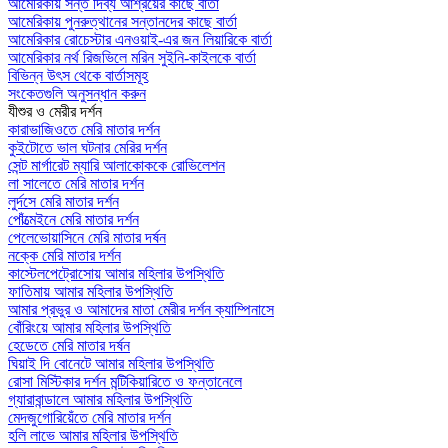
আমেরিকায় সন্ত দিব্য আশ্রয়ের কাছে বার্তা
আমেরিকায় পুনরুত্থানের সন্তানদের কাছে বার্তা
আমেরিকার রোচেস্টার এনওয়াই-এর জন লিয়ারিকে বার্তা
আমেরিকার নর্থ রিজভিলে মরিন সুইনি-কাইলকে বার্তা
বিভিন্ন উৎস থেকে বার্তাসমূহ
সংকেতগুলি অনুসন্ধান করুন
যীশুর ও মেরীর দর্শন
কারাভাজিওতে মেরি মাতার দর্শন
কুইটোতে ভাল ঘটনার মেরির দর্শন
সেন্ট মার্গারেট ম্যারি আলাকোককে রোভিলেশন
লা সালেতে মেরি মাতার দর্শন
লুর্দসে মেরি মাতার দর্শন
পোঁত্মেইনে মেরি মাতার দর্শন
পেলেভোয়াসিনে মেরি মাতার দর্ষন
নক্কে মেরি মাতার দর্শন
কাস্টেলপেট্রোসোয় আমার মহিলার উপস্থিতি
ফাতিমায় আমার মহিলার উপস্থিতি
আমার প্রভুর ও আমাদের মাতা মেরীর দর্শন ক্যাম্পিনাসে
বোঁরিংয়ে আমার মহিলার উপস্থিতি
হেডেতে মেরি মাতার দর্ষন
ঘিয়াই দি বোনেটে আমার মহিলার উপস্থিতি
রোসা মিস্টিকার দর্শন মন্টিকিয়ারিতে ও ফন্তানেলে
গ্যারাবান্ডালে আমার মহিলার উপস্থিতি
মেদজুগোরিয়েঁতে মেরি মাতার দর্শন
হলি লাভে আমার মহিলার উপস্থিতি