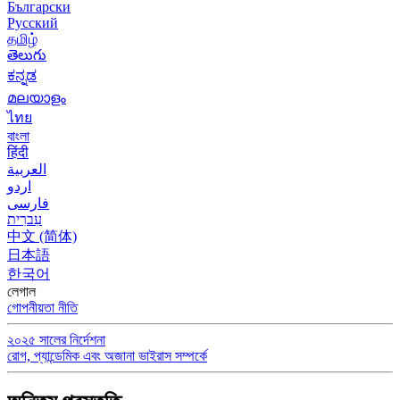
Български
Русский
தமிழ்
తెలుగు
ಕನ್ನಡ
മലയാളം
ไทย
বাংলা
हिंदी
العربية
اردو
فارسی
עִברִית
中文 (简体)
日本語
한국어
লেগাল
গোপনীয়তা নীতি
২০২৫ সালের নির্দেশনা
রোগ, প্যান্ডেমিক এবং অজানা ভাইরাস সম্পর্কে