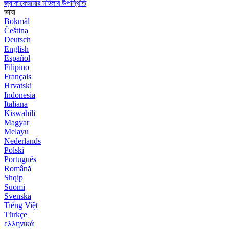
জ্যাকারেআমার মহিলার উপস্থিতি
ভাষা
Bokmål
Čeština
Deutsch
English
Español
Filipino
Français
Hrvatski
Indonesia
Italiana
Kiswahili
Magyar
Melayu
Nederlands
Polski
Português
Română
Shqip
Suomi
Svenska
Tiếng Việt
Türkçe
ελληνικά