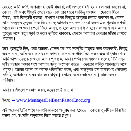
সেহেতু আমি বলছি আপনাদের, ছোট্ট বাচ্চারা, এই জগতের ধনী হওয়ার লালসা করবেন না,
কেননা এই জগৎ শীঘ্রই গেলে যাবে এবং তার সাথে সবকিছু মায়াময়। দেবতার দিকে
ফিরো, ছোট বিদ্রোহী বাচ্চারা; নাশ্বান পথের বিস্তৃত রাস্তায় চলতে থাকবেন না, কেননা
তা শাসনমুক্ত মৃত্যুর দিকে নিয়ে যাবে; আপনার পদক্ষেপ সোজা করুন এবং পুনরায় ঈশ্বরী,
ভালোবাসার ও ক্ষামার পথে ফিরে আসুন, তাহলে আপনি রক্ষিত হবে এবং আমি আর আমার
পুত্রের সঙ্গে নতুন স্বর্গ ও নতুন ভূমিতে থাকবেন, যেখানে আপনারা দেবতার মহিমা দেখতে
পারবেন।
তাই প্রস্তুতি নিন, ছোট্ট বাচ্চারা, কেননা আপনার মরুবূমির যাত্রার সময় কাছাকাছি; কিন্তু
ভয় পান না, আমি আর আমার ফেরেশতারা আপনাকে পরিচালিত করবে এবং রাস্তার শেষে
আমি আপনাদেরকে দেখাবো আমার পুত্রকে, আমার গর্ভফলের মঙ্গলময় ফলের, যিনি নতুন
সৃষ্টির দরজায় আমার সঙ্গে আপনার জন্য অপেক্ষা করছে। দেবতার শান্তি আপনাদের সঙ্গে
থাকুক। আত্মার আলো আপনাকে পরিচালিত করুন; এবং মাতৃসুলভ রক্ষণাবেক্ষণের সৌজন্য
সর্বদাই আপনাদের মধ্যে বাস করে রাখুক। তোমরা আমার ভালোবাসা। নাজারেথের
মারিয়াম।
আমার বার্তাগুলো প্রকাশ করুন, হৃদের ছোট্ট বাচ্চারা।
উৎস:
➥ www.MensajesDelBuenPastorEnoc.org
এই ওয়েবসাইটের পাঠ্য স্বয়ংক্রিয়ভাবে অনুবাদ করা হয়েছে। কোনো ত্রুটি কে বিনায়িত
করুন এবং ইংরেজি অনুবাদের দিকে নজরে রাখুন।