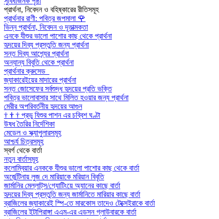
সুবিধাজনক পৃষ্ঠা
প্রার্থনা, নিবেদন ও বহিষ্কারের রীতিসমূহ
প্রার্থনার রাণী: পবিত্র জপমালা
🌹
ভিন্ন প্রার্থনা, নিবেদন ও দূতাত্মকতা
এনকে যীশুর ভালো পাশোর কাছ থেকে প্রার্থনা
হৃদয়ের দিব্য প্রস্তুতি জন্য প্রার্থনা
সন্ত দিব্য আশ্র্যের প্রার্থনা
অন্যান্য বিবৃতি থেকে প্রার্থনা
প্রার্থনার ক্রুসেড
জ্যাকারেইয়ের মাদারের প্রার্থনা
সন্ত জোসেফের সর্বশুদ্ধ হৃদয়ের প্রতি ভক্তি
পবিত্র ভালোবাসার সাথে মিলিত হওয়ার জন্য প্রার্থনা
মেরীর অপরিবর্তনীয় হৃদয়ের আগুন
†
†
†
প্রভু যিশুর পাশন এর চব্বিশ ঘণ্টা
উষধ তৈরির নির্দেশিকা
মেডেল ও স্ক্যাপুলারসমূহ
আশ্চর্য চিত্রসমূহ
স্বর্গ থেকে বার্তা
নতুন বার্তাসমূহ
কলোম্বিয়ার এনককে যীশুর ভালো পাশোর কাছ থেকে বার্তা
অর্জেন্টিনায় লুজ দে মারিয়াকে মরিয়ান বিবৃতি
জার্মানির মেল্লাট্‌স/গ্যোটিংয়ে অ্যানের কাছে বার্তা
হৃদয়ের দিব্য প্রস্তুতি জন্য জার্মানিতে মারিয়ার কাছে বার্তা
ব্রাজিলের জ্যাকারেই স্পি-তে মারকোস তাদেও টেক্সেইরাকে বার্তা
ব্রাজিলের ইটাপিরাঙ্গা এএম-এর এডসন গ্লাউবারকে বার্তা