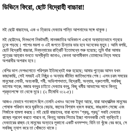
ডিভিনে ফিরো, ছোট বিদ্রোহী বাচ্চারা!
মই ছোট্ট বাচ্চাদের, এক ও ত্রিতয় দেবতার শান্তি আপনাদের সঙ্গে থাকুক।
মই ছোট্টদের, দিনগুলো নিকটবর্তী; মানবজাতির অধিকাংশ এখনো অব্যাহতভাবে গহ্বরে
ঢুকে পড়ছে। পাপের ময়লা ও এই জগতে চিন্তার ভার হবে অনেকের মৃত্যু। আমি বলছি,
ছোট বিদ্রোহী বাচ্চারা, দিব্যন্যায়ের রাত্রিটি ইতোমধ্যে শুরু হয়েছে; তুমি যাঁরা আমার
পুত্রের আহ্বান শুনতে অস্বীকৃতি জানাও, কেননা আগামীকাল তোমাদের নিত্য সময়ে
অপরাধীর অপরাধ হবে।
বেশির ভাগ দেশগুলোতে পরিশ্রম ইতিমধ্যেই শুরু হয়েছে; আমার পুত্রের আসন যখন
কাছাকাছি, সেই সময়ই এই নিষ্ঠুর ও অন্যায় জীবিত জাতিগুলোর শেষ। এসব চরম সময়ের
মানুষেরা লোভী, অহংকারী, গর্বী, অভিশাপদাতা, বিদ্রোহী, অন্যায়, দ্রুতগামী, সবকিছু
ভালোর শত্রু, মজার বন্ধুর চাইতে দেবতার বন্ধু, কিছু ধর্মীয় আভাসের সাথে কিন্তু
প্রকৃতপক্ষে তা থেকে দূরে। (২ টিমোথি ৩:২-৫)।
আজও যেভাবে গতকালে ছিল তেমনি এখনও অনেক ইয়ুদা আছে, যারা আধ্যাত্মিক মানুষের
পোষাক পরিধান করে ঘুরফিরে বেড়ায়, বহুদের বিশ্বাস ধ্বংস করছে, কাঙ্কাল সেচ্ছে এবং
গির্জাকে হামলা করছে। মই ছোট্ট বাচ্চাদের, যারা বলেন "প্রভু, প্রভু" সবাই দেবতার
রাজ্যে প্রবেশ করতে পারবে না, কিন্তু আমার পিতার ইচ্ছা পালনকারী সেই ব্যক্তিই।
দেবতারের রাজ্য হে মানুষের অন্তরে লুকানো একটি ধনসম্পদ; যিনি তা খুঁজে বের করে, সে
সবকিছু ত্যাগ করে তা খোঁজতে থাকে।