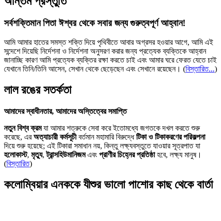
অন্তিম প্রস্তুতি
সর্বশক্তিমান পিতা ঈশ্বর থেকে সবার জন্য গুরুত্বপূর্ণ আহ্বান!
আমি আমার হাতের সমস্ত শক্তি দিয়ে পৃথিবীতে আবার অগ্রসর হওয়ার আগে, আমি এই
সন্দেশে দিয়েছি নির্দেশনা ও নির্দেশনা অনুসরণ করার জন্য প্রত্যেক ব্যক্তিকে আহ্বান
জানাচ্ছি কারণ আমি প্রত্যেক ব্যক্তির রক্ষা করতে চাই এবং আমার ঘরে ফেরত যেতে চাই
যেখানে তিনি/তিনি আসেন, সেখান থেকে ছেড়েছেন এবং সেখানে রয়েছেন।
(
বিস্তারিত...
)
লাল রঙের সতর্কতা
আমাদের স্বাধীনতার, আমাদের অস্তিত্বের সমাপ্তি
নতুন বিশ্ব ক্রম
যা আমার শত্রুকে সেবা করে ইতোমধ্যে জগতকে দখল করতে শুরু
করেছে, এর
অত্যাচারী কর্মসূচী
বর্তমান মহামারি বিরুদ্ধে
টিকা ও টিকাকরণের পরিকল্পনা
দিয়ে শুরু হয়েছে; এই টিকারা সমাধান নয়, কিন্তু লক্ষ্যবস্তুতে যাওয়ার সূত্রপাত যা
হলোকাস্ট
,
মৃত্যু
,
ট্রান্সহিউমানিজম
এবং
প্রাণীর চিহ্নের প্রতিষ্ঠা
হবে, লক্ষ্য মানুষ।
(
বিস্তারিত
)
কলোম্বিয়ার এনককে যীশুর ভালো পাশোর কাছ থেকে বার্তা