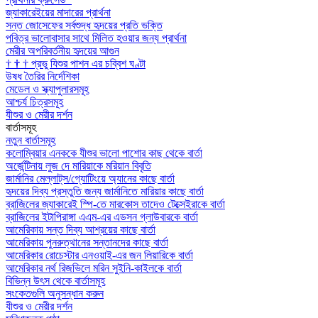
জ্যাকারেইয়ের মাদারের প্রার্থনা
সন্ত জোসেফের সর্বশুদ্ধ হৃদয়ের প্রতি ভক্তি
পবিত্র ভালোবাসার সাথে মিলিত হওয়ার জন্য প্রার্থনা
মেরীর অপরিবর্তনীয় হৃদয়ের আগুন
†
†
†
প্রভু যিশুর পাশন এর চব্বিশ ঘণ্টা
উষধ তৈরির নির্দেশিকা
মেডেল ও স্ক্যাপুলারসমূহ
আশ্চর্য চিত্রসমূহ
যীশুর ও মেরীর দর্শন
বার্তাসমূহ
নতুন বার্তাসমূহ
কলোম্বিয়ার এনককে যীশুর ভালো পাশোর কাছ থেকে বার্তা
অর্জেন্টিনায় লুজ দে মারিয়াকে মরিয়ান বিবৃতি
জার্মানির মেল্লাট্‌স/গ্যোটিংয়ে অ্যানের কাছে বার্তা
হৃদয়ের দিব্য প্রস্তুতি জন্য জার্মানিতে মারিয়ার কাছে বার্তা
ব্রাজিলের জ্যাকারেই স্পি-তে মারকোস তাদেও টেক্সেইরাকে বার্তা
ব্রাজিলের ইটাপিরাঙ্গা এএম-এর এডসন গ্লাউবারকে বার্তা
আমেরিকায় সন্ত দিব্য আশ্রয়ের কাছে বার্তা
আমেরিকায় পুনরুত্থানের সন্তানদের কাছে বার্তা
আমেরিকার রোচেস্টার এনওয়াই-এর জন লিয়ারিকে বার্তা
আমেরিকার নর্থ রিজভিলে মরিন সুইনি-কাইলকে বার্তা
বিভিন্ন উৎস থেকে বার্তাসমূহ
সংকেতগুলি অনুসন্ধান করুন
যীশুর ও মেরীর দর্শন