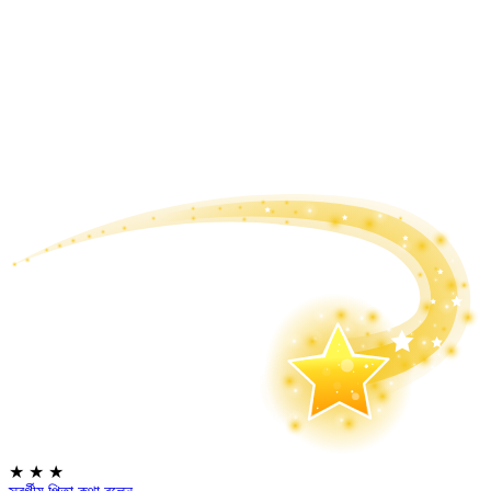
★
★
★