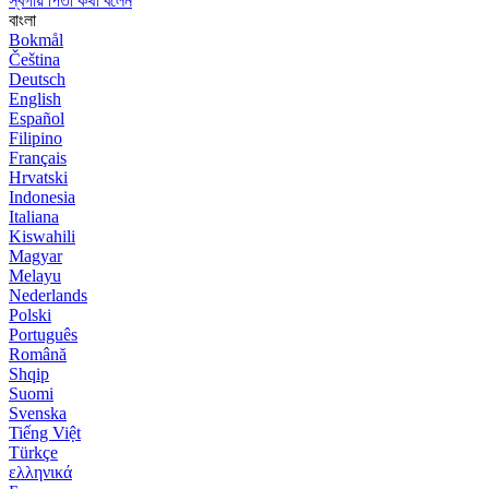
স্বর্গীয় পিতা কথা বলেন
বাংলা
Bokmål
Čeština
Deutsch
English
Español
Filipino
Français
Hrvatski
Indonesia
Italiana
Kiswahili
Magyar
Melayu
Nederlands
Polski
Português
Română
Shqip
Suomi
Svenska
Tiếng Việt
Türkçe
ελληνικά