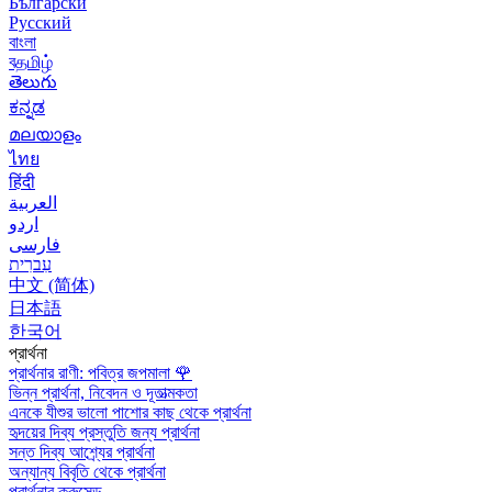
Български
Русский
বাংলা
বதமிழ்
తెలుగు
ಕನ್ನಡ
മലയാളം
ไทย
हिंदी
العربية
اردو
فارسی
עִברִית
中文 (简体)
日本語
한국어
প্রার্থনা
প্রার্থনার রাণী: পবিত্র জপমালা
🌹
ভিন্ন প্রার্থনা, নিবেদন ও দূতাত্মকতা
এনকে যীশুর ভালো পাশোর কাছ থেকে প্রার্থনা
হৃদয়ের দিব্য প্রস্তুতি জন্য প্রার্থনা
সন্ত দিব্য আশ্র্যের প্রার্থনা
অন্যান্য বিবৃতি থেকে প্রার্থনা
প্রার্থনার ক্রুসেড