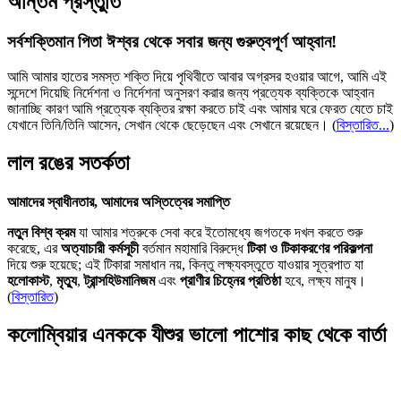
অন্তিম প্রস্তুতি
সর্বশক্তিমান পিতা ঈশ্বর থেকে সবার জন্য গুরুত্বপূর্ণ আহ্বান!
আমি আমার হাতের সমস্ত শক্তি দিয়ে পৃথিবীতে আবার অগ্রসর হওয়ার আগে, আমি এই
সন্দেশে দিয়েছি নির্দেশনা ও নির্দেশনা অনুসরণ করার জন্য প্রত্যেক ব্যক্তিকে আহ্বান
জানাচ্ছি কারণ আমি প্রত্যেক ব্যক্তির রক্ষা করতে চাই এবং আমার ঘরে ফেরত যেতে চাই
যেখানে তিনি/তিনি আসেন, সেখান থেকে ছেড়েছেন এবং সেখানে রয়েছেন।
(
বিস্তারিত...
)
লাল রঙের সতর্কতা
আমাদের স্বাধীনতার, আমাদের অস্তিত্বের সমাপ্তি
নতুন বিশ্ব ক্রম
যা আমার শত্রুকে সেবা করে ইতোমধ্যে জগতকে দখল করতে শুরু
করেছে, এর
অত্যাচারী কর্মসূচী
বর্তমান মহামারি বিরুদ্ধে
টিকা ও টিকাকরণের পরিকল্পনা
দিয়ে শুরু হয়েছে; এই টিকারা সমাধান নয়, কিন্তু লক্ষ্যবস্তুতে যাওয়ার সূত্রপাত যা
হলোকাস্ট
,
মৃত্যু
,
ট্রান্সহিউমানিজম
এবং
প্রাণীর চিহ্নের প্রতিষ্ঠা
হবে, লক্ষ্য মানুষ।
(
বিস্তারিত
)
কলোম্বিয়ার এনককে যীশুর ভালো পাশোর কাছ থেকে বার্তা