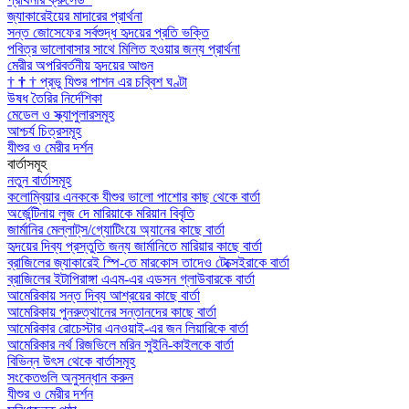
জ্যাকারেইয়ের মাদারের প্রার্থনা
সন্ত জোসেফের সর্বশুদ্ধ হৃদয়ের প্রতি ভক্তি
পবিত্র ভালোবাসার সাথে মিলিত হওয়ার জন্য প্রার্থনা
মেরীর অপরিবর্তনীয় হৃদয়ের আগুন
†
†
†
প্রভু যিশুর পাশন এর চব্বিশ ঘণ্টা
উষধ তৈরির নির্দেশিকা
মেডেল ও স্ক্যাপুলারসমূহ
আশ্চর্য চিত্রসমূহ
যীশুর ও মেরীর দর্শন
বার্তাসমূহ
নতুন বার্তাসমূহ
কলোম্বিয়ার এনককে যীশুর ভালো পাশোর কাছ থেকে বার্তা
অর্জেন্টিনায় লুজ দে মারিয়াকে মরিয়ান বিবৃতি
জার্মানির মেল্লাট্‌স/গ্যোটিংয়ে অ্যানের কাছে বার্তা
হৃদয়ের দিব্য প্রস্তুতি জন্য জার্মানিতে মারিয়ার কাছে বার্তা
ব্রাজিলের জ্যাকারেই স্পি-তে মারকোস তাদেও টেক্সেইরাকে বার্তা
ব্রাজিলের ইটাপিরাঙ্গা এএম-এর এডসন গ্লাউবারকে বার্তা
আমেরিকায় সন্ত দিব্য আশ্রয়ের কাছে বার্তা
আমেরিকায় পুনরুত্থানের সন্তানদের কাছে বার্তা
আমেরিকার রোচেস্টার এনওয়াই-এর জন লিয়ারিকে বার্তা
আমেরিকার নর্থ রিজভিলে মরিন সুইনি-কাইলকে বার্তা
বিভিন্ন উৎস থেকে বার্তাসমূহ
সংকেতগুলি অনুসন্ধান করুন
যীশুর ও মেরীর দর্শন