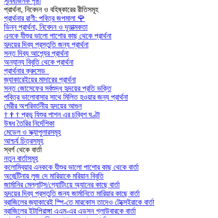
সুবিধাজনক পৃষ্ঠা
প্রার্থনা, নিবেদন ও বহিষ্কারের রীতিসমূহ
প্রার্থনার রাণী: পবিত্র জপমালা
🌹
ভিন্ন প্রার্থনা, নিবেদন ও দূতাত্মকতা
এনকে যীশুর ভালো পাশোর কাছ থেকে প্রার্থনা
হৃদয়ের দিব্য প্রস্তুতি জন্য প্রার্থনা
সন্ত দিব্য আশ্র্যের প্রার্থনা
অন্যান্য বিবৃতি থেকে প্রার্থনা
প্রার্থনার ক্রুসেড
জ্যাকারেইয়ের মাদারের প্রার্থনা
সন্ত জোসেফের সর্বশুদ্ধ হৃদয়ের প্রতি ভক্তি
পবিত্র ভালোবাসার সাথে মিলিত হওয়ার জন্য প্রার্থনা
মেরীর অপরিবর্তনীয় হৃদয়ের আগুন
†
†
†
প্রভু যিশুর পাশন এর চব্বিশ ঘণ্টা
উষধ তৈরির নির্দেশিকা
মেডেল ও স্ক্যাপুলারসমূহ
আশ্চর্য চিত্রসমূহ
স্বর্গ থেকে বার্তা
নতুন বার্তাসমূহ
কলোম্বিয়ার এনককে যীশুর ভালো পাশোর কাছ থেকে বার্তা
অর্জেন্টিনায় লুজ দে মারিয়াকে মরিয়ান বিবৃতি
জার্মানির মেল্লাট্‌স/গ্যোটিংয়ে অ্যানের কাছে বার্তা
হৃদয়ের দিব্য প্রস্তুতি জন্য জার্মানিতে মারিয়ার কাছে বার্তা
ব্রাজিলের জ্যাকারেই স্পি-তে মারকোস তাদেও টেক্সেইরাকে বার্তা
ব্রাজিলের ইটাপিরাঙ্গা এএম-এর এডসন গ্লাউবারকে বার্তা