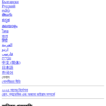
Български
Русский
தமிழ்
తెలుగు
ಕನ್ನಡ
മലയാളം
ไทย
বাংলা
हिंदी
العربية
اردو
فارسی
עִברִית
中文 (简体)
日本語
한국어
লেগাল
গোপনীয়তা নীতি
২০২৫ সালের নির্দেশনা
রোগ, প্যান্ডেমিক এবং অজানা ভাইরাস সম্পর্কে