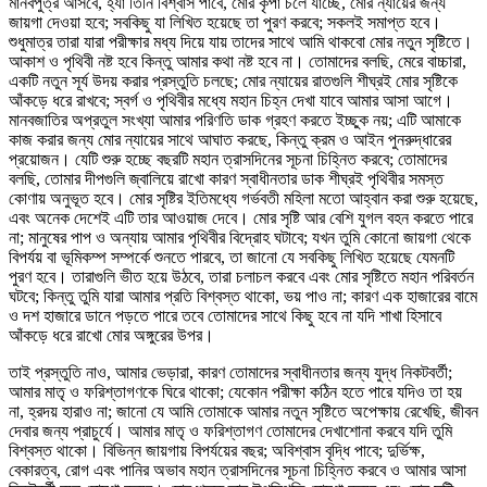
মানবপুত্র আসবে, হ্যাঁ তিনি বিশ্বাস পাবে, মোর কৃপা চলে যাচ্ছে, মোর ন্যায়ের জন্য
জায়গা দেওয়া হবে; সবকিছু যা লিখিত হয়েছে তা পুরণ করবে; সকলই সমাপ্ত হবে।
শুধুমাত্র তারা যারা পরীক্ষার মধ্য দিয়ে যায় তাদের সাথে আমি থাকবো মোর নতুন সৃষ্টিতে।
আকাশ ও পৃথিবী নষ্ট হবে কিন্তু আমার কথা নষ্ট হবে না। তোমাদের বলছি, মেরে বাচ্চারা,
একটি নতুন সূর্য উদয় করার প্রস্তুতি চলছে; মোর ন্যায়ের রাতগুলি শীঘ্রই মোর সৃষ্টিকে
আঁকড়ে ধরে রাখবে; স্বর্গ ও পৃথিবীর মধ্যে মহান চিহ্ন দেখা যাবে আমার আসা আগে।
মানবজাতির অপ্রতুল সংখ্যা আমার পরিণতি ডাক গ্রহণ করতে ইচ্ছুক নয়; এটি আমাকে
কাজ করার জন্য মোর ন্যায়ের সাথে আঘাত করছে, কিন্তু ক্রম ও আইন পুনরুদ্ধারের
প্রয়োজন। যেটি শুরু হচ্ছে বছরটি মহান ত্রাসদিনের সূচনা চিহ্নিত করবে; তোমাদের
বলছি, তোমার দীপগুলি জ্বালিয়ে রাখো কারণ স্বাধীনতার ডাক শীঘ্রই পৃথিবীর সমস্ত
কোণায় অনুভূত হবে। মোর সৃষ্টির ইতিমধ্যে গর্ভবতী মহিলা মতো আহ্বান করা শুরু হয়েছে,
এবং অনেক দেশেই এটি তার আওয়াজ দেবে। মোর সৃষ্টি আর বেশি যুগল বহন করতে পারে
না; মানুষের পাপ ও অন্যায় আমার পৃথিবীর বিদ্রোহ ঘটাবে; যখন তুমি কোনো জায়গা থেকে
বিপর্যয় বা ভূমিকম্প সম্পর্কে শুনতে পারবে, তা জানো যে সবকিছু লিখিত হয়েছে যেমনটি
পুরণ হবে। তারাগুলি ভীত হয়ে উঠবে, তারা চলাচল করবে এবং মোর সৃষ্টিতে মহান পরিবর্তন
ঘটবে; কিন্তু তুমি যারা আমার প্রতি বিশ্বস্ত থাকো, ভয় পাও না; কারণ এক হাজারের বামে
ও দশ হাজারে ডানে পড়তে পারে তবে তোমাদের সাথে কিছু হবে না যদি শাখা হিসাবে
আঁকড়ে ধরে রাখো মোর অঙ্গুরের উপর।
তাই প্রস্তুতি নাও, আমার ভেড়ারা, কারণ তোমাদের স্বাধীনতার জন্য যুদ্ধ নিকটবর্তী;
আমার মাতৃ ও ফরিশ্তাগণকে ঘিরে থাকো; যেকোন পরীক্ষা কঠিন হতে পারে যদিও তা হয়
না, হ্রদয় হারাও না; জানো যে আমি তোমাকে আমার নতুন সৃষ্টিতে অপেক্ষায় রেখেছি, জীবন
দেবার জন্য প্রাচুর্যে। আমার মাতৃ ও ফরিশ্তাগণ তোমাদের দেখাশোনা করবে যদি তুমি
বিশ্বস্ত থাকো। বিভিন্ন জায়গায় বিপর্যয়ের বছর; অবিশ্বাস বৃদ্ধি পাবে; দুর্ভিক্ষ,
বেকারত্ব, রোগ এবং পানির অভাব মহান ত্রাসদিনের সূচনা চিহ্নিত করবে ও আমার আসা