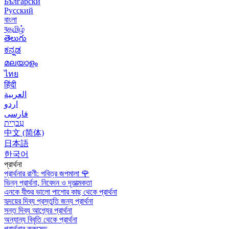
Български
Русский
বাংলা
বதமிழ்
తెలుగు
ಕನ್ನಡ
മലയാളം
ไทย
हिंदी
العربية
اردو
فارسی
עִברִית
中文 (简体)
日本語
한국어
প্রার্থনা
প্রার্থনার রাণী: পবিত্র জপমালা
🌹
ভিন্ন প্রার্থনা, নিবেদন ও দূতাত্মকতা
এনকে যীশুর ভালো পাশোর কাছ থেকে প্রার্থনা
হৃদয়ের দিব্য প্রস্তুতি জন্য প্রার্থনা
সন্ত দিব্য আশ্র্যের প্রার্থনা
অন্যান্য বিবৃতি থেকে প্রার্থনা
প্রার্থনার ক্রুসেড