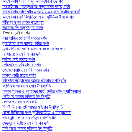
আমেরিকায় সন্ত দিব্য আশ্রয়ের কাছে বার্তা
আমেরিকায় পুনরুত্থানের সন্তানদের কাছে বার্তা
আমেরিকার রোচেস্টার এনওয়াই-এর জন লিয়ারিকে বার্তা
আমেরিকার নর্থ রিজভিলে মরিন সুইনি-কাইলকে বার্তা
বিভিন্ন উৎস থেকে বার্তাসমূহ
সংকেতগুলি অনুসন্ধান করুন
যীশুর ও মেরীর দর্শন
কারাভাজিওতে মেরি মাতার দর্শন
কুইটোতে ভাল ঘটনার মেরির দর্শন
সেন্ট মার্গারেট ম্যারি আলাকোককে রোভিলেশন
লা সালেতে মেরি মাতার দর্শন
লুর্দসে মেরি মাতার দর্শন
পোঁত্মেইনে মেরি মাতার দর্শন
পেলেভোয়াসিনে মেরি মাতার দর্ষন
নক্কে মেরি মাতার দর্শন
কাস্টেলপেট্রোসোয় আমার মহিলার উপস্থিতি
ফাতিমায় আমার মহিলার উপস্থিতি
আমার প্রভুর ও আমাদের মাতা মেরীর দর্শন ক্যাম্পিনাসে
বোঁরিংয়ে আমার মহিলার উপস্থিতি
হেডেতে মেরি মাতার দর্ষন
ঘিয়াই দি বোনেটে আমার মহিলার উপস্থিতি
রোসা মিস্টিকার দর্শন মন্টিকিয়ারিতে ও ফন্তানেলে
গ্যারাবান্ডালে আমার মহিলার উপস্থিতি
মেদজুগোরিয়েঁতে মেরি মাতার দর্শন
হলি লাভে আমার মহিলার উপস্থিতি