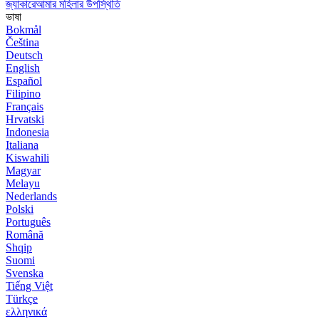
জ্যাকারেআমার মহিলার উপস্থিতি
ভাষা
Bokmål
Čeština
Deutsch
English
Español
Filipino
Français
Hrvatski
Indonesia
Italiana
Kiswahili
Magyar
Melayu
Nederlands
Polski
Português
Română
Shqip
Suomi
Svenska
Tiếng Việt
Türkçe
ελληνικά