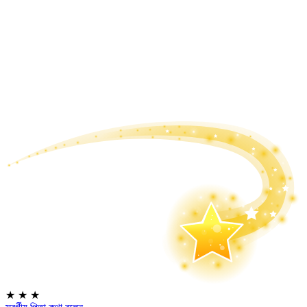
★
★
★