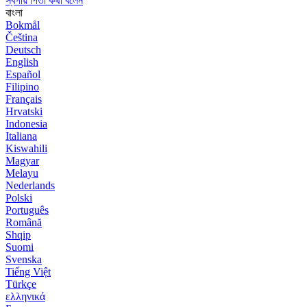
স্বর্গীয় পিতা কথা বলেন
বাংলা
Bokmål
Čeština
Deutsch
English
Español
Filipino
Français
Hrvatski
Indonesia
Italiana
Kiswahili
Magyar
Melayu
Nederlands
Polski
Português
Română
Shqip
Suomi
Svenska
Tiếng Việt
Türkçe
ελληνικά