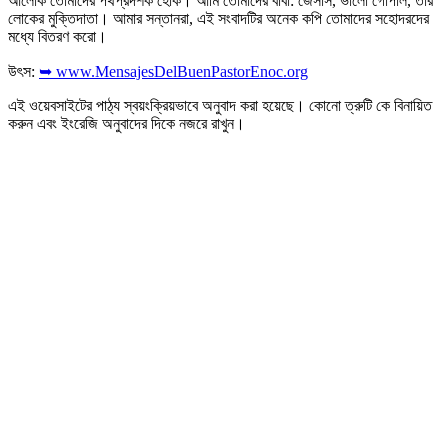
আলোক তোমাদের পথপ্রদর্শক হোক। আমি তোমাদের বাবা: জেসাস, ভালো গোপাল, তার
লোকের মুক্তিদাতা। আমার সন্তানরা, এই সংবাদটির অনেক কপি তোমাদের সহোদরদের
মধ্যে বিতরণ করো।
উৎস:
➥ www.MensajesDelBuenPastorEnoc.org
এই ওয়েবসাইটের পাঠ্য স্বয়ংক্রিয়ভাবে অনুবাদ করা হয়েছে। কোনো ত্রুটি কে বিনায়িত
করুন এবং ইংরেজি অনুবাদের দিকে নজরে রাখুন।