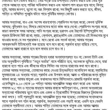
নিকটবর্তী বলে ঘোষণা করবে। মোর শত্রু তার উপস্থিতি ঘোষণা করবে এবং মোর সৃষ্টি
শোকে আচ্ছন্ন হবে; পাখিরা অভিবাসন করবে এবং আকাশ লাল রঙের হয়ে যাবে; কিন্তু
তুমি, আমার জনগণ, ভুলো না; বরং বিশ্বাস রাখো; সব কিছুটি গুজব করতে হবে, জীবন,
শান্তি ও সম্মিলিত পুনর্জন্ম ঘটতে পারে পৃথিবীর সমস্ত কোণায়।
আমার সন্তানরা, যাও এবং অশেষ ধারণযোগ্য প্রোভিশন সংগ্রহ করো; কেননা দুর্ভিক্ষ
আসছে; বুদ্ধিমান হও; মিসরে জোসেফের মতো কাজ করে দেখো: প্রোভিশন সংগ্রহ করো,
কারণ কমপক্ষে সময় আসছে; পানি সংগ্রহ করো; ড্রাগস এবং টয়লেট ইম্প্লিমেন্টস সহ
প্রথম চিকিৎসা কিট রাখো; ম্যাচ, ক্লোথস, ব্ল্যাঙ্কেটস এবং তোমাদের এই দিনগুলোর মুখে
যাওয়ার জন্য যে সব প্রয়োজন। মনে রেখো এবং সতর্ক থাকো; আমার শত্রুর
আক্রমণগুলি ইতিমধ্যেই শুরু হয়েছে বলে মনে রাখো; প্রার্থনা ছাড়া হারিয়ে গেলে,
তোমাদের আত্মা হারানো হবে বলে মাথায় চলে যাও না।
আমার সন্তানরা, আমার শত্রুর মিথ্যে দ্বারা অন্যায্যগ্রস্ত হও না; কেননা তিনি এবং
তার অনুসারীগণ পৃথিবীতে "নতুন অর্ডার" নামে পরিচিত হবে, অনেককে ভুলিয়ে দেবে; যারা
হারানো হতে পারে এবং জীবনের বইয়ে লিখিত নয় তাদের হারানোর কথা মনে রাখো।
তোমরা আমার সন্তানরা, তোমাদের কাছে দেওয়া চিহ্নগুলিতে মনোনিবেশ করো; ম্যাথিউের
সুসমাচারের ২৪ অধ্যায় পড়ো; প্রার্থনা এবং উপবাস করো; আত্মা ও পরিবারের জন্য মুক্তি
কামনা করো; আমার মাতৃকা এবং ফরাকদের সাথে মিলিতভাবে রোজারি প্রার্থনা করো;
এফেসিয়ান্স ৬.১০ থেকে ১৮ পর্যন্ত আমার আধ্যাত্মিক অস্ত্র ধারণ করো এবং আমার
পসালম ৯১; গান ও স্তবের মাধ্যমে আমার বাবাকে ক্ষতিপূরণ দাও, কেননা অন্ধকারের
সন্তানেরা পরিভাষায় ভুলে যাবে এবং একক ও ত্রিকোটিত ঈশ্বরের বিরুদ্ধে নিন্দাজনক
কথা বলবে। তাই প্রস্তুতি করো; আধ্যাত্মিক যুদ্ধ শুরু হয়েছে; তোমাদের সহোদরদের
সাথে প্রার্থনা দল গঠন করো; প্রার্থনা, মধ্যস্থতা এবং লড়াই করো; এগুলি হবে যেগুলি
তোমাকে স্বাধীনতা দেবে। আমার শান্তি তোমাদের সঙ্গে থাকুক এবং আমার আত্মার