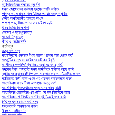
জ্যাকারেইয়ের মাদারের প্রার্থনা
সন্ত জোসেফের সর্বশুদ্ধ হৃদয়ের প্রতি ভক্তি
পবিত্র ভালোবাসার সাথে মিলিত হওয়ার জন্য প্রার্থনা
মেরীর অপরিবর্তনীয় হৃদয়ের আগুন
†
†
†
প্রভু যিশুর পাশন এর চব্বিশ ঘণ্টা
উষধ তৈরির নির্দেশিকা
মেডেল ও স্ক্যাপুলারসমূহ
আশ্চর্য চিত্রসমূহ
যীশুর ও মেরীর দর্শন
বার্তাসমূহ
নতুন বার্তাসমূহ
কলোম্বিয়ার এনককে যীশুর ভালো পাশোর কাছ থেকে বার্তা
অর্জেন্টিনায় লুজ দে মারিয়াকে মরিয়ান বিবৃতি
জার্মানির মেল্লাট্‌স/গ্যোটিংয়ে অ্যানের কাছে বার্তা
হৃদয়ের দিব্য প্রস্তুতি জন্য জার্মানিতে মারিয়ার কাছে বার্তা
ব্রাজিলের জ্যাকারেই স্পি-তে মারকোস তাদেও টেক্সেইরাকে বার্তা
ব্রাজিলের ইটাপিরাঙ্গা এএম-এর এডসন গ্লাউবারকে বার্তা
আমেরিকায় সন্ত দিব্য আশ্রয়ের কাছে বার্তা
আমেরিকায় পুনরুত্থানের সন্তানদের কাছে বার্তা
আমেরিকার রোচেস্টার এনওয়াই-এর জন লিয়ারিকে বার্তা
আমেরিকার নর্থ রিজভিলে মরিন সুইনি-কাইলকে বার্তা
বিভিন্ন উৎস থেকে বার্তাসমূহ
সংকেতগুলি অনুসন্ধান করুন
যীশুর ও মেরীর দর্শন