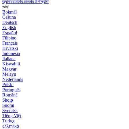
জ্যাকারেআমার মহিলার উপস্থিতি
ভাষা
Bokmål
Čeština
Deutsch
English
Español
Filipino
Français
Hrvatski
Indonesia
Italiana
Kiswahili
Magyar
Melayu
Nederlands
Polski
Português
Română
Shqip
Suomi
Svenska
Tiếng Việt
Türkçe
ελληνικά