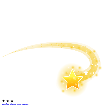
★
★
★