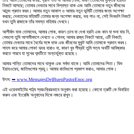
তাই আমি তোমাদের বলছি: হ্রাস পাও না আমার লোক, কারণ তোমাদের মুক্তির ঘণ্টাটি
নিকটে আসছে; তোমার দেবতার সাথে বিশ্বস্ত থাক এবং আমি তোমাকে নতুন জীবনের
আনন্দ প্রদান করব। আমার নতুন আকাশ ও আমার নতুন ভূমিটি তোমার জন্য অপেক্ষা
করছে; দেবতাদের মহিমাটি তোমার জন্য অপেক্ষা করছে, ভয় পাও না, সেই দিনগুলি নিকটে
যখন তুমি রাজাকে তাঁর সমস্ত মহিমায় দেখবে।
আশীর্বাদ যাক তোমাদের, আমার লোক, কারণ চোখ যা দেখা হয়নি এবং কান যা শুনা যায় নি,
সেগুলো তুমি আগামীকালে দেখতে ও শোনব; আমার রাজ্য নিকটে আছে, এটি নিকটে;
তোমার দেবতার সাথে ধৈর্যের সঙ্গে থাক এবং জীবনের মুকুট আমি তোমাকে প্রদান করব।
সাহস করে আমার লোক! হৃদয় হারাও না, কারণ খুব শীঘ্রই তুমি সত্য অর্থটি আবিষ্কার
করতে পারবে যা সুখের শব্দটিতে অন্তর্ভুক্ত রয়েছে।
আমার শান্তি তোমাদের সাথে থাকুক এবং সর্বদা থাকে। আমি তোমাদের পিতা। যিশু
ইয়াহওয়েহ, জাতিগুলোর প্রভু। আমার বার্তাগুলো প্রকাশ করাও, আমার লোক।
উৎস:
➥ www.MensajesDelBuenPastorEnoc.org
এই ওয়েবসাইটের পাঠ্য স্বয়ংক্রিয়ভাবে অনুবাদ করা হয়েছে। কোনো ত্রুটি কে বিনায়িত
করুন এবং ইংরেজি অনুবাদের দিকে নজরে রাখুন।