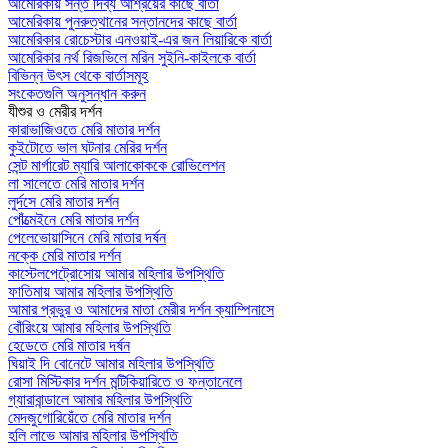
আমেরিকায় সন্ত দিব্য আশ্রয়ের কাছে বার্তা
আমেরিকায় পুনরুত্থানের সন্তানদের কাছে বার্তা
আমেরিকার রোচেস্টার এনওয়াই-এর জন লিয়ারিকে বার্তা
আমেরিকার নর্থ রিজভিলে মরিন সুইনি-কাইলকে বার্তা
বিভিন্ন উৎস থেকে বার্তাসমূহ
সংকেতগুলি অনুসন্ধান করুন
যীশুর ও মেরীর দর্শন
কারাভাজিওতে মেরি মাতার দর্শন
কুইটোতে ভাল ঘটনার মেরির দর্শন
সেন্ট মার্গারেট ম্যারি আলাকোককে রোভিলেশন
লা সালেতে মেরি মাতার দর্শন
লুর্দসে মেরি মাতার দর্শন
পোঁত্মেইনে মেরি মাতার দর্শন
পেলেভোয়াসিনে মেরি মাতার দর্ষন
নক্কে মেরি মাতার দর্শন
কাস্টেলপেট্রোসোয় আমার মহিলার উপস্থিতি
ফাতিমায় আমার মহিলার উপস্থিতি
আমার প্রভুর ও আমাদের মাতা মেরীর দর্শন ক্যাম্পিনাসে
বোঁরিংয়ে আমার মহিলার উপস্থিতি
হেডেতে মেরি মাতার দর্ষন
ঘিয়াই দি বোনেটে আমার মহিলার উপস্থিতি
রোসা মিস্টিকার দর্শন মন্টিকিয়ারিতে ও ফন্তানেলে
গ্যারাবান্ডালে আমার মহিলার উপস্থিতি
মেদজুগোরিয়েঁতে মেরি মাতার দর্শন
হলি লাভে আমার মহিলার উপস্থিতি