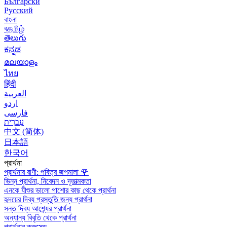
Български
Русский
বাংলা
বதமிழ்
తెలుగు
ಕನ್ನಡ
മലയാളം
ไทย
हिंदी
العربية
اردو
فارسی
עִברִית
中文 (简体)
日本語
한국어
প্রার্থনা
প্রার্থনার রাণী: পবিত্র জপমালা
🌹
ভিন্ন প্রার্থনা, নিবেদন ও দূতাত্মকতা
এনকে যীশুর ভালো পাশোর কাছ থেকে প্রার্থনা
হৃদয়ের দিব্য প্রস্তুতি জন্য প্রার্থনা
সন্ত দিব্য আশ্র্যের প্রার্থনা
অন্যান্য বিবৃতি থেকে প্রার্থনা
প্রার্থনার ক্রুসেড