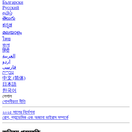
Български
Русский
தமிழ்
తెలుగు
ಕನ್ನಡ
മലയാളം
ไทย
বাংলা
हिंदी
العربية
اردو
فارسی
עִברִית
中文 (简体)
日本語
한국어
লেগাল
গোপনীয়তা নীতি
২০২৫ সালের নির্দেশনা
রোগ, প্যান্ডেমিক এবং অজানা ভাইরাস সম্পর্কে