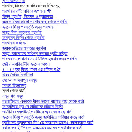
সুবিধাজনক পৃষ্ঠা
প্রার্থনা, নিবেদন ও বহিষ্কারের রীতিসমূহ
প্রার্থনার রাণী: পবিত্র জপমালা
🌹
ভিন্ন প্রার্থনা, নিবেদন ও দূতাত্মকতা
এনকে যীশুর ভালো পাশোর কাছ থেকে প্রার্থনা
হৃদয়ের দিব্য প্রস্তুতি জন্য প্রার্থনা
সন্ত দিব্য আশ্র্যের প্রার্থনা
অন্যান্য বিবৃতি থেকে প্রার্থনা
প্রার্থনার ক্রুসেড
জ্যাকারেইয়ের মাদারের প্রার্থনা
সন্ত জোসেফের সর্বশুদ্ধ হৃদয়ের প্রতি ভক্তি
পবিত্র ভালোবাসার সাথে মিলিত হওয়ার জন্য প্রার্থনা
মেরীর অপরিবর্তনীয় হৃদয়ের আগুন
†
†
†
প্রভু যিশুর পাশন এর চব্বিশ ঘণ্টা
উষধ তৈরির নির্দেশিকা
মেডেল ও স্ক্যাপুলারসমূহ
আশ্চর্য চিত্রসমূহ
স্বর্গ থেকে বার্তা
নতুন বার্তাসমূহ
কলোম্বিয়ার এনককে যীশুর ভালো পাশোর কাছ থেকে বার্তা
অর্জেন্টিনায় লুজ দে মারিয়াকে মরিয়ান বিবৃতি
জার্মানির মেল্লাট্‌স/গ্যোটিংয়ে অ্যানের কাছে বার্তা
হৃদয়ের দিব্য প্রস্তুতি জন্য জার্মানিতে মারিয়ার কাছে বার্তা
ব্রাজিলের জ্যাকারেই স্পি-তে মারকোস তাদেও টেক্সেইরাকে বার্তা
ব্রাজিলের ইটাপিরাঙ্গা এএম-এর এডসন গ্লাউবারকে বার্তা