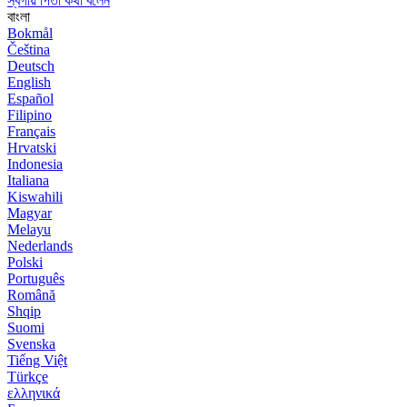
স্বর্গীয় পিতা কথা বলেন
বাংলা
Bokmål
Čeština
Deutsch
English
Español
Filipino
Français
Hrvatski
Indonesia
Italiana
Kiswahili
Magyar
Melayu
Nederlands
Polski
Português
Română
Shqip
Suomi
Svenska
Tiếng Việt
Türkçe
ελληνικά