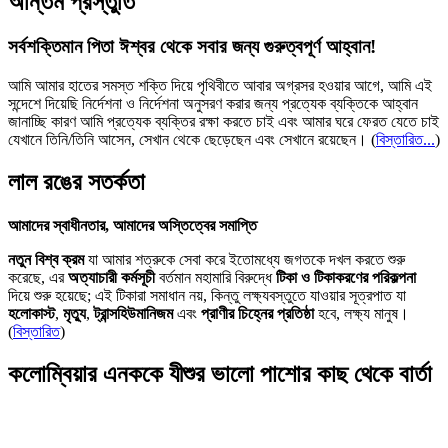
অন্তিম প্রস্তুতি
সর্বশক্তিমান পিতা ঈশ্বর থেকে সবার জন্য গুরুত্বপূর্ণ আহ্বান!
আমি আমার হাতের সমস্ত শক্তি দিয়ে পৃথিবীতে আবার অগ্রসর হওয়ার আগে, আমি এই
সন্দেশে দিয়েছি নির্দেশনা ও নির্দেশনা অনুসরণ করার জন্য প্রত্যেক ব্যক্তিকে আহ্বান
জানাচ্ছি কারণ আমি প্রত্যেক ব্যক্তির রক্ষা করতে চাই এবং আমার ঘরে ফেরত যেতে চাই
যেখানে তিনি/তিনি আসেন, সেখান থেকে ছেড়েছেন এবং সেখানে রয়েছেন।
(
বিস্তারিত...
)
লাল রঙের সতর্কতা
আমাদের স্বাধীনতার, আমাদের অস্তিত্বের সমাপ্তি
নতুন বিশ্ব ক্রম
যা আমার শত্রুকে সেবা করে ইতোমধ্যে জগতকে দখল করতে শুরু
করেছে, এর
অত্যাচারী কর্মসূচী
বর্তমান মহামারি বিরুদ্ধে
টিকা ও টিকাকরণের পরিকল্পনা
দিয়ে শুরু হয়েছে; এই টিকারা সমাধান নয়, কিন্তু লক্ষ্যবস্তুতে যাওয়ার সূত্রপাত যা
হলোকাস্ট
,
মৃত্যু
,
ট্রান্সহিউমানিজম
এবং
প্রাণীর চিহ্নের প্রতিষ্ঠা
হবে, লক্ষ্য মানুষ।
(
বিস্তারিত
)
কলোম্বিয়ার এনককে যীশুর ভালো পাশোর কাছ থেকে বার্তা