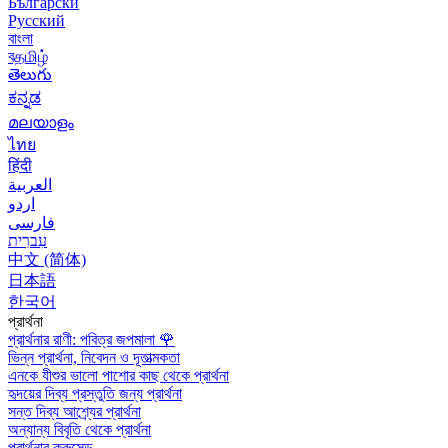
Български
Русский
বাংলা
বதமிழ்
తెలుగు
ಕನ್ನಡ
മലയാളം
ไทย
हिंदी
العربية
اردو
فارسی
עִברִית
中文 (简体)
日本語
한국어
প্রার্থনা
প্রার্থনার রাণী: পবিত্র জপমালা
🌹
ভিন্ন প্রার্থনা, নিবেদন ও দূতাত্মকতা
এনকে যীশুর ভালো পাশোর কাছ থেকে প্রার্থনা
হৃদয়ের দিব্য প্রস্তুতি জন্য প্রার্থনা
সন্ত দিব্য আশ্র্যের প্রার্থনা
অন্যান্য বিবৃতি থেকে প্রার্থনা
প্রার্থনার ক্রুসেড