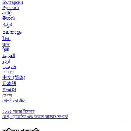
Български
Русский
தமிழ்
తెలుగు
ಕನ್ನಡ
മലയാളം
ไทย
বাংলা
हिंदी
العربية
اردو
فارسی
עִברִית
中文 (简体)
日本語
한국어
লেগাল
গোপনীয়তা নীতি
২০২৫ সালের নির্দেশনা
রোগ, প্যান্ডেমিক এবং অজানা ভাইরাস সম্পর্কে