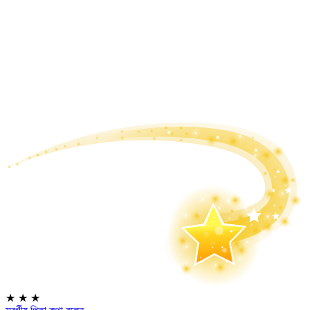
★
★
★