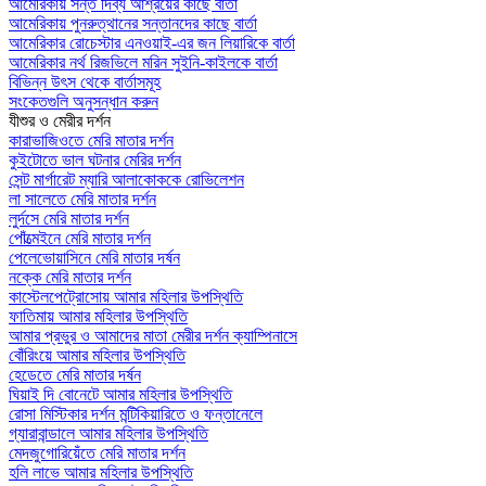
আমেরিকায় সন্ত দিব্য আশ্রয়ের কাছে বার্তা
আমেরিকায় পুনরুত্থানের সন্তানদের কাছে বার্তা
আমেরিকার রোচেস্টার এনওয়াই-এর জন লিয়ারিকে বার্তা
আমেরিকার নর্থ রিজভিলে মরিন সুইনি-কাইলকে বার্তা
বিভিন্ন উৎস থেকে বার্তাসমূহ
সংকেতগুলি অনুসন্ধান করুন
যীশুর ও মেরীর দর্শন
কারাভাজিওতে মেরি মাতার দর্শন
কুইটোতে ভাল ঘটনার মেরির দর্শন
সেন্ট মার্গারেট ম্যারি আলাকোককে রোভিলেশন
লা সালেতে মেরি মাতার দর্শন
লুর্দসে মেরি মাতার দর্শন
পোঁত্মেইনে মেরি মাতার দর্শন
পেলেভোয়াসিনে মেরি মাতার দর্ষন
নক্কে মেরি মাতার দর্শন
কাস্টেলপেট্রোসোয় আমার মহিলার উপস্থিতি
ফাতিমায় আমার মহিলার উপস্থিতি
আমার প্রভুর ও আমাদের মাতা মেরীর দর্শন ক্যাম্পিনাসে
বোঁরিংয়ে আমার মহিলার উপস্থিতি
হেডেতে মেরি মাতার দর্ষন
ঘিয়াই দি বোনেটে আমার মহিলার উপস্থিতি
রোসা মিস্টিকার দর্শন মন্টিকিয়ারিতে ও ফন্তানেলে
গ্যারাবান্ডালে আমার মহিলার উপস্থিতি
মেদজুগোরিয়েঁতে মেরি মাতার দর্শন
হলি লাভে আমার মহিলার উপস্থিতি