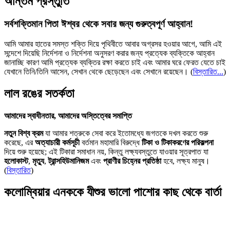
অন্তিম প্রস্তুতি
সর্বশক্তিমান পিতা ঈশ্বর থেকে সবার জন্য গুরুত্বপূর্ণ আহ্বান!
আমি আমার হাতের সমস্ত শক্তি দিয়ে পৃথিবীতে আবার অগ্রসর হওয়ার আগে, আমি এই
সন্দেশে দিয়েছি নির্দেশনা ও নির্দেশনা অনুসরণ করার জন্য প্রত্যেক ব্যক্তিকে আহ্বান
জানাচ্ছি কারণ আমি প্রত্যেক ব্যক্তির রক্ষা করতে চাই এবং আমার ঘরে ফেরত যেতে চাই
যেখানে তিনি/তিনি আসেন, সেখান থেকে ছেড়েছেন এবং সেখানে রয়েছেন।
(
বিস্তারিত...
)
লাল রঙের সতর্কতা
আমাদের স্বাধীনতার, আমাদের অস্তিত্বের সমাপ্তি
নতুন বিশ্ব ক্রম
যা আমার শত্রুকে সেবা করে ইতোমধ্যে জগতকে দখল করতে শুরু
করেছে, এর
অত্যাচারী কর্মসূচী
বর্তমান মহামারি বিরুদ্ধে
টিকা ও টিকাকরণের পরিকল্পনা
দিয়ে শুরু হয়েছে; এই টিকারা সমাধান নয়, কিন্তু লক্ষ্যবস্তুতে যাওয়ার সূত্রপাত যা
হলোকাস্ট
,
মৃত্যু
,
ট্রান্সহিউমানিজম
এবং
প্রাণীর চিহ্নের প্রতিষ্ঠা
হবে, লক্ষ্য মানুষ।
(
বিস্তারিত
)
কলোম্বিয়ার এনককে যীশুর ভালো পাশোর কাছ থেকে বার্তা