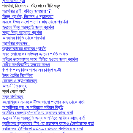
সুবিধাজনক পৃষ্ঠা
প্রার্থনা, নিবেদন ও বহিষ্কারের রীতিসমূহ
প্রার্থনার রাণী: পবিত্র জপমালা
🌹
ভিন্ন প্রার্থনা, নিবেদন ও দূতাত্মকতা
এনকে যীশুর ভালো পাশোর কাছ থেকে প্রার্থনা
হৃদয়ের দিব্য প্রস্তুতি জন্য প্রার্থনা
সন্ত দিব্য আশ্র্যের প্রার্থনা
অন্যান্য বিবৃতি থেকে প্রার্থনা
প্রার্থনার ক্রুসেড
জ্যাকারেইয়ের মাদারের প্রার্থনা
সন্ত জোসেফের সর্বশুদ্ধ হৃদয়ের প্রতি ভক্তি
পবিত্র ভালোবাসার সাথে মিলিত হওয়ার জন্য প্রার্থনা
মেরীর অপরিবর্তনীয় হৃদয়ের আগুন
†
†
†
প্রভু যিশুর পাশন এর চব্বিশ ঘণ্টা
উষধ তৈরির নির্দেশিকা
মেডেল ও স্ক্যাপুলারসমূহ
আশ্চর্য চিত্রসমূহ
স্বর্গ থেকে বার্তা
নতুন বার্তাসমূহ
কলোম্বিয়ার এনককে যীশুর ভালো পাশোর কাছ থেকে বার্তা
অর্জেন্টিনায় লুজ দে মারিয়াকে মরিয়ান বিবৃতি
জার্মানির মেল্লাট্‌স/গ্যোটিংয়ে অ্যানের কাছে বার্তা
হৃদয়ের দিব্য প্রস্তুতি জন্য জার্মানিতে মারিয়ার কাছে বার্তা
ব্রাজিলের জ্যাকারেই স্পি-তে মারকোস তাদেও টেক্সেইরাকে বার্তা
ব্রাজিলের ইটাপিরাঙ্গা এএম-এর এডসন গ্লাউবারকে বার্তা