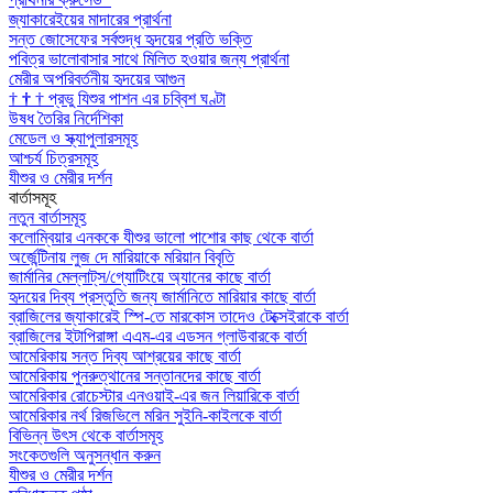
জ্যাকারেইয়ের মাদারের প্রার্থনা
সন্ত জোসেফের সর্বশুদ্ধ হৃদয়ের প্রতি ভক্তি
পবিত্র ভালোবাসার সাথে মিলিত হওয়ার জন্য প্রার্থনা
মেরীর অপরিবর্তনীয় হৃদয়ের আগুন
†
†
†
প্রভু যিশুর পাশন এর চব্বিশ ঘণ্টা
উষধ তৈরির নির্দেশিকা
মেডেল ও স্ক্যাপুলারসমূহ
আশ্চর্য চিত্রসমূহ
যীশুর ও মেরীর দর্শন
বার্তাসমূহ
নতুন বার্তাসমূহ
কলোম্বিয়ার এনককে যীশুর ভালো পাশোর কাছ থেকে বার্তা
অর্জেন্টিনায় লুজ দে মারিয়াকে মরিয়ান বিবৃতি
জার্মানির মেল্লাট্‌স/গ্যোটিংয়ে অ্যানের কাছে বার্তা
হৃদয়ের দিব্য প্রস্তুতি জন্য জার্মানিতে মারিয়ার কাছে বার্তা
ব্রাজিলের জ্যাকারেই স্পি-তে মারকোস তাদেও টেক্সেইরাকে বার্তা
ব্রাজিলের ইটাপিরাঙ্গা এএম-এর এডসন গ্লাউবারকে বার্তা
আমেরিকায় সন্ত দিব্য আশ্রয়ের কাছে বার্তা
আমেরিকায় পুনরুত্থানের সন্তানদের কাছে বার্তা
আমেরিকার রোচেস্টার এনওয়াই-এর জন লিয়ারিকে বার্তা
আমেরিকার নর্থ রিজভিলে মরিন সুইনি-কাইলকে বার্তা
বিভিন্ন উৎস থেকে বার্তাসমূহ
সংকেতগুলি অনুসন্ধান করুন
যীশুর ও মেরীর দর্শন