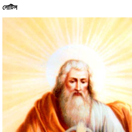
নোটিস