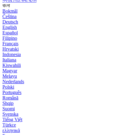
স্বর্গীয় পিতা কথা বলেন
বাংলা
Bokmål
Čeština
Deutsch
English
Español
Filipino
Français
Hrvatski
Indonesia
Italiana
Kiswahili
Magyar
Melayu
Nederlands
Polski
Português
Română
Shqip
Suomi
Svenska
Tiếng Việt
Türkçe
ελληνικά