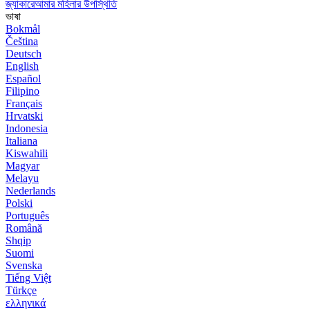
জ্যাকারেআমার মহিলার উপস্থিতি
ভাষা
Bokmål
Čeština
Deutsch
English
Español
Filipino
Français
Hrvatski
Indonesia
Italiana
Kiswahili
Magyar
Melayu
Nederlands
Polski
Português
Română
Shqip
Suomi
Svenska
Tiếng Việt
Türkçe
ελληνικά