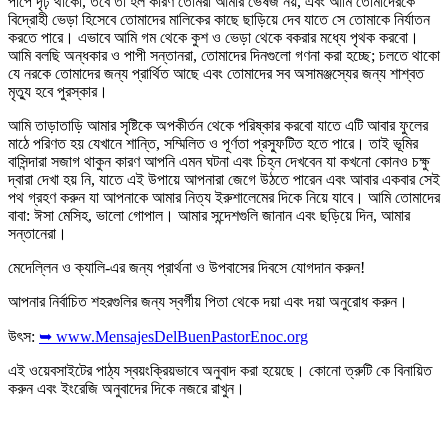
পাপে দৃঢ় থাকো, তবে তা হল কারণ তোমরা আমার ভেষজ নয়, এবং আমি তোমাদেরকে
বিদ্রোহী ভেড়া হিসেবে তোমাদের মালিকের কাছে ছাড়িয়ে দেব যাতে সে তোমাকে নির্যাতন
করতে পারে। এভাবে আমি গম থেকে কুশ ও ভেড়া থেকে বকরার মধ্যে পৃথক করবো।
আমি বলছি অন্ধকার ও পাপী সন্তানরা, তোমাদের দিনগুলো গণনা করা হচ্ছে; চলতে থাকো
যে নরকে তোমাদের জন্য প্রার্থিত আছে এবং তোমাদের সব অসামঞ্জস্যের জন্য শাশ্বত
মৃত্যু হবে পুরস্কার।
আমি তাড়াতাড়ি আমার সৃষ্টিকে অপকীর্তন থেকে পরিষ্কার করবো যাতে এটি আবার ফুলের
মাঠে পরিণত হয় যেখানে শান্তি, সম্মিলিত ও পূর্ণতা প্রস্ফুটিত হতে পারে। তাই ভূমির
বাসিন্দারা সজাগ থাকুন কারণ আপনি এমন ঘটনা এবং চিহ্ন দেখবেন যা কখনো কোনও চক্ষু
দ্বারা দেখা হয় নি, যাতে এই উপায়ে আপনারা জেগে উঠতে পারেন এবং আবার একবার সেই
পথ গ্রহণ করুন যা আপনাকে আমার নিত্য ইরুশালেমের দিকে নিয়ে যাবে। আমি তোমাদের
বাবা: ঈসা মেসিহ, ভালো গোপাল। আমার সন্দেশগুলি জানান এবং ছড়িয়ে দিন, আমার
সন্তানেরা।
মেদেল্লিন ও ক্যালি-এর জন্য প্রার্থনা ও উপবাসের দিবসে যোগদান করুন!
আপনার নির্বাচিত শহরগুলির জন্য স্বর্গীয় পিতা থেকে দয়া এবং দয়া অনুরোধ করুন।
উৎস:
➥ www.MensajesDelBuenPastorEnoc.org
এই ওয়েবসাইটের পাঠ্য স্বয়ংক্রিয়ভাবে অনুবাদ করা হয়েছে। কোনো ত্রুটি কে বিনায়িত
করুন এবং ইংরেজি অনুবাদের দিকে নজরে রাখুন।