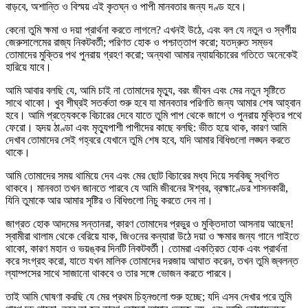
বাড়বে, অশান্তি ও বিস্ময় এই কৃতঘ্ন ও পাপী মানবতার জন্য দণ্ড হবে।
কেনো তুমি ক্ষমা ও দয়া প্রার্থনা করতে লাগলে? এখনই উঠে, এবং বল যে নতুন ও স্বর্গীয়
জেরুসালেমের রাজ্য নিকটবর্তী; পরিণত হোক ও পশ্চাত্তাপ করো; যতদ্রুত সম্ভব
তোমাদের মুক্তির পথ পুনরায় গ্রহণ করো; অন্যথা আমার ন্যায়বিচারের গতিতে অনেকেই
হারিয়ে যাবে।
আমি আবার বলছি যে, আমি চাই না তোমাদের মৃত্যু, বরং জীবন এবং মের নতুন সৃষ্টিতে
সাথে থাকো। খুব শীঘ্রই সতর্কতা শুরু হবে যা মানবতার পরিণতি জন্য আমার শেষ আহ্বান
হবে। আমি প্রত্যেককে বিচারের দেবে যাতে তুমি পাপ থেকে জাগে ও পুনরায় মুক্তির পথে
ফেরো। হৃদয় ঠাণ্ডা এবং মৃত্যুপাশী পাপীদের কাছে বলছি: ভীত হয়ে থাক, কারণ আমি
দেখাব তোমাদের সেই গহ্বরে যেখানে তুমি শেষ হবে, যদি আমার বিধিগুলো লঙ্ঘন করতে
থাকে।
আমি তোমাদের সময় থামিয়ে দেব এবং মের ছোট বিচারের মধ্য দিয়ে সবকিছু স্থগিত
থাকবে। মানবতা তখন জানতে পারবে যে আমি জীবনের ঈশ্বর, ব্রহ্মাণ্ডের শাসনকারী,
যিনি তুমাকে আর আমার সৃষ্টির ও বিধিগুলো নিচু করতে দেব না।
জাগ্রত হোক আদমের সন্তানরা, কারণ তোমাদের প্রভুর ও মুক্তিদাতা আসনায় আছেন!
স্বামীরা থালাম থেকে বেরিয়ে যাক, জিওনের কন্যারা উঠে দয়া ও ক্ষমার জন্য গানে গাইতে
থাকো, কারণ মহান ও ভয়ঙ্কর দিনটি নিকটবর্তী। তোমরা একত্রিত হোক এবং প্রার্থনা
করে সংগ্রহ করো, যাতে যখন মালিক তোমাদের দরজায় আঘাত করেন, তখন তুমি জ্বলন্ত
ল্যাম্পসের সাথে সাজানো থাকবে ও তার সঙ্গে ভোজন করতে পারবে।
তাই আমি ঘোষণা করছি যে মের প্রথম চিহ্নগুলো শুরু হচ্ছে; যদি এসব দেখার পরে তুমি