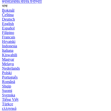
জ্যাকারেআমার মহিলার উপস্থিতি
ভাষা
Bokmål
Čeština
Deutsch
English
Español
Filipino
Français
Hrvatski
Indonesia
Italiana
Kiswahili
Magyar
Melayu
Nederlands
Polski
Português
Română
Shqip
Suomi
Svenska
Tiếng Việt
Türkçe
ελληνικά