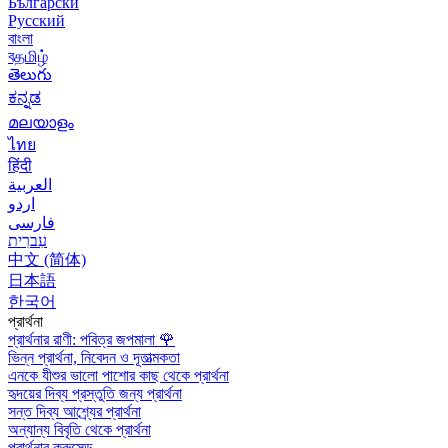
Български
Русский
বাংলা
বதமிழ்
తెలుగు
ಕನ್ನಡ
മലയാളം
ไทย
हिंदी
العربية
اردو
فارسی
עִברִית
中文 (简体)
日本語
한국어
প্রার্থনা
প্রার্থনার রাণী: পবিত্র জপমালা
🌹
ভিন্ন প্রার্থনা, নিবেদন ও দূতাত্মকতা
এনকে যীশুর ভালো পাশোর কাছ থেকে প্রার্থনা
হৃদয়ের দিব্য প্রস্তুতি জন্য প্রার্থনা
সন্ত দিব্য আশ্র্যের প্রার্থনা
অন্যান্য বিবৃতি থেকে প্রার্থনা
প্রার্থনার ক্রুসেড