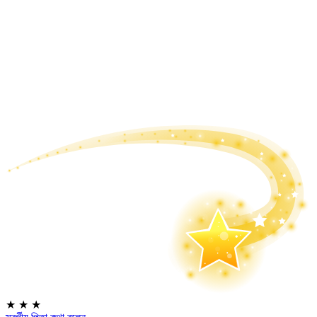
★
★
★