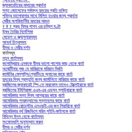
জ্যাকারেইয়ের মাদারের প্রার্থনা
সন্ত জোসেফের সর্বশুদ্ধ হৃদয়ের প্রতি ভক্তি
পবিত্র ভালোবাসার সাথে মিলিত হওয়ার জন্য প্রার্থনা
মেরীর অপরিবর্তনীয় হৃদয়ের আগুন
†
†
†
প্রভু যিশুর পাশন এর চব্বিশ ঘণ্টা
উষধ তৈরির নির্দেশিকা
মেডেল ও স্ক্যাপুলারসমূহ
আশ্চর্য চিত্রসমূহ
যীশুর ও মেরীর দর্শন
বার্তাসমূহ
নতুন বার্তাসমূহ
কলোম্বিয়ার এনককে যীশুর ভালো পাশোর কাছ থেকে বার্তা
অর্জেন্টিনায় লুজ দে মারিয়াকে মরিয়ান বিবৃতি
জার্মানির মেল্লাট্‌স/গ্যোটিংয়ে অ্যানের কাছে বার্তা
হৃদয়ের দিব্য প্রস্তুতি জন্য জার্মানিতে মারিয়ার কাছে বার্তা
ব্রাজিলের জ্যাকারেই স্পি-তে মারকোস তাদেও টেক্সেইরাকে বার্তা
ব্রাজিলের ইটাপিরাঙ্গা এএম-এর এডসন গ্লাউবারকে বার্তা
আমেরিকায় সন্ত দিব্য আশ্রয়ের কাছে বার্তা
আমেরিকায় পুনরুত্থানের সন্তানদের কাছে বার্তা
আমেরিকার রোচেস্টার এনওয়াই-এর জন লিয়ারিকে বার্তা
আমেরিকার নর্থ রিজভিলে মরিন সুইনি-কাইলকে বার্তা
বিভিন্ন উৎস থেকে বার্তাসমূহ
সংকেতগুলি অনুসন্ধান করুন
যীশুর ও মেরীর দর্শন