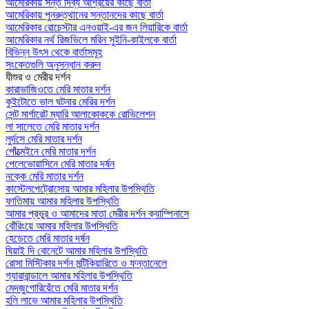
আমেরিকায় সন্ত দিব্য আশ্রয়ের কাছে বার্তা
আমেরিকায় পুনরুত্থানের সন্তানদের কাছে বার্তা
আমেরিকার রোচেস্টার এনওয়াই-এর জন লিয়ারিকে বার্তা
আমেরিকার নর্থ রিজভিলে মরিন সুইনি-কাইলকে বার্তা
বিভিন্ন উৎস থেকে বার্তাসমূহ
সংকেতগুলি অনুসন্ধান করুন
যীশুর ও মেরীর দর্শন
কারাভাজিওতে মেরি মাতার দর্শন
কুইটোতে ভাল ঘটনার মেরির দর্শন
সেন্ট মার্গারেট ম্যারি আলাকোককে রোভিলেশন
লা সালেতে মেরি মাতার দর্শন
লুর্দসে মেরি মাতার দর্শন
পোঁত্মেইনে মেরি মাতার দর্শন
পেলেভোয়াসিনে মেরি মাতার দর্ষন
নক্কে মেরি মাতার দর্শন
কাস্টেলপেট্রোসোয় আমার মহিলার উপস্থিতি
ফাতিমায় আমার মহিলার উপস্থিতি
আমার প্রভুর ও আমাদের মাতা মেরীর দর্শন ক্যাম্পিনাসে
বোঁরিংয়ে আমার মহিলার উপস্থিতি
হেডেতে মেরি মাতার দর্ষন
ঘিয়াই দি বোনেটে আমার মহিলার উপস্থিতি
রোসা মিস্টিকার দর্শন মন্টিকিয়ারিতে ও ফন্তানেলে
গ্যারাবান্ডালে আমার মহিলার উপস্থিতি
মেদজুগোরিয়েঁতে মেরি মাতার দর্শন
হলি লাভে আমার মহিলার উপস্থিতি