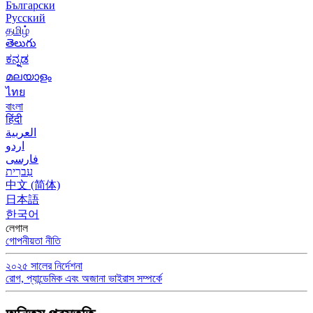
Български
Русский
தமிழ்
తెలుగు
ಕನ್ನಡ
മലയാളം
ไทย
বাংলা
हिंदी
العربية
اردو
فارسی
עִברִית
中文 (简体)
日本語
한국어
লেগাল
গোপনীয়তা নীতি
২০২৫ সালের নির্দেশনা
রোগ, প্যান্ডেমিক এবং অজানা ভাইরাস সম্পর্কে