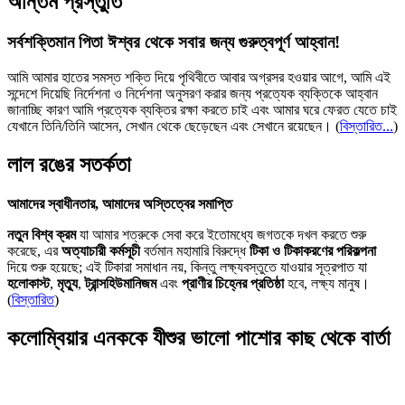
অন্তিম প্রস্তুতি
সর্বশক্তিমান পিতা ঈশ্বর থেকে সবার জন্য গুরুত্বপূর্ণ আহ্বান!
আমি আমার হাতের সমস্ত শক্তি দিয়ে পৃথিবীতে আবার অগ্রসর হওয়ার আগে, আমি এই
সন্দেশে দিয়েছি নির্দেশনা ও নির্দেশনা অনুসরণ করার জন্য প্রত্যেক ব্যক্তিকে আহ্বান
জানাচ্ছি কারণ আমি প্রত্যেক ব্যক্তির রক্ষা করতে চাই এবং আমার ঘরে ফেরত যেতে চাই
যেখানে তিনি/তিনি আসেন, সেখান থেকে ছেড়েছেন এবং সেখানে রয়েছেন।
(
বিস্তারিত...
)
লাল রঙের সতর্কতা
আমাদের স্বাধীনতার, আমাদের অস্তিত্বের সমাপ্তি
নতুন বিশ্ব ক্রম
যা আমার শত্রুকে সেবা করে ইতোমধ্যে জগতকে দখল করতে শুরু
করেছে, এর
অত্যাচারী কর্মসূচী
বর্তমান মহামারি বিরুদ্ধে
টিকা ও টিকাকরণের পরিকল্পনা
দিয়ে শুরু হয়েছে; এই টিকারা সমাধান নয়, কিন্তু লক্ষ্যবস্তুতে যাওয়ার সূত্রপাত যা
হলোকাস্ট
,
মৃত্যু
,
ট্রান্সহিউমানিজম
এবং
প্রাণীর চিহ্নের প্রতিষ্ঠা
হবে, লক্ষ্য মানুষ।
(
বিস্তারিত
)
কলোম্বিয়ার এনককে যীশুর ভালো পাশোর কাছ থেকে বার্তা