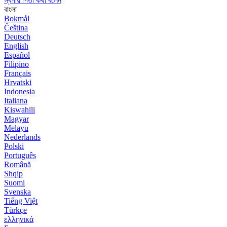
স্বর্গীয় পিতা কথা বলেন
বাংলা
Bokmål
Čeština
Deutsch
English
Español
Filipino
Français
Hrvatski
Indonesia
Italiana
Kiswahili
Magyar
Melayu
Nederlands
Polski
Português
Română
Shqip
Suomi
Svenska
Tiếng Việt
Türkçe
ελληνικά