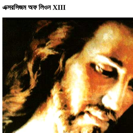
এক্সরসিজম অফ লিওন XIII