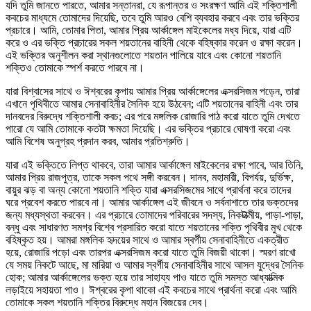
যদি তুমি জানতে পারতে, আমার সন্তানরা, যে রূপান্তর ও সংরক্ষণ আমি এই শক্তিশালী
কবচের মাধ্যমে তোমাদের দিয়েছি, তবে তুমি আরও বেশি ব্যবহার করবে এবং তার ভক্তির
প্রচারে। আমি, তোমার পিতা, আমার প্রিয় আর্কাঙ্গেল মাইকেলের মধ্য দিয়ে, যারা এটি
করে ও এর ভক্তি প্রচারের সকল শয়তানের বাহিনী থেকে বহিষ্কার করেন ও রক্ষা করেন।
এই ভক্তির অনুশীলন করা স্থানগুলোতে শয়তান পালিয়ে যাবে এবং কোনো শয়তানি
শক্তিও তোমাকে স্পর্শ করতে পারবে না।
যারা বিশ্বাসের সাথে ও ঈশ্বরের কৃপায় আমার প্রিয় আর্কাঙ্গেলের এক্সরসিজম পড়েন, তারা
এখানে পৃথিবীতে আমার সেনাবাহিনীর সৈনিক হয়ে উঠবেন; এটি শয়তানের বাহিনী এবং তার
দানবদের বিরুদ্ধে শক্তিশালী কবচ; এর পরে মঙ্গলিক রোজারি পাঠ করো যাতে তুমি দেখতে
পারো যে আমি তোমাকে কতটা ক্ষমতা দিয়েছি। এর ভক্তির প্রচারে ঘোষণা করো এবং
আমি বিশেষ অনুগ্রহ প্রদান করব, আমার প্রতিশ্রুতি।
যারা এই ভক্তিতে লিপ্ত থাকবে, তারা আমার আর্কাঙ্গেল মাইকেলের রক্ষা পাবে, আর তিনি,
আমার প্রিয় রাজপুত্র, তাকে সকল পথে সঙ্গী করবেন। দানব, মহামারী, বিপর্যয়, দুর্ভিক্ষ,
বায়ুর ঝড় বা অন্য কোনো শয়তানি শক্তি যারা এক্সরসিজমের সাথে প্রার্থনা করে তাদের
ঘরে প্রবেশ করতে পারবে না। আমার আর্কাঙ্গেল এই জীবনে ও সর্বনাশাতে তার ভক্তদের
জন্য মধ্যস্থতা করবেন। এর প্রচারে তোমাদের পরিবারের সদস্য, নিকটাত্মীয়, পাড়া-পাড়া,
বন্ধু এবং সাধারণত সমগ্র বিশ্বে প্রসারিত করো যাতে শয়তানের শক্তি পৃথিবীর মুখ থেকে
বহিষ্কৃত হয়। আমরা মঙ্গলিক হৃদয়ের সাথে ও আমার স্বর্গীয় সেনাবাহিনীতে একত্রীত
হয়ে, রোজারি পড়ো এবং তারপর এক্সরসিজম করো যাতে তুমি বিজয়ী থাকো। স্মরণ রাখো
যে সময় নিকটে আছে, মা মারিয়া ও আমার স্বর্গীয় সেনাবাহিনীর সাথে আসল যুদ্ধের সৈনিক
হোক; আমার আর্কাঙ্গেলের ভক্ত হয়ে তার সাহায্য পাও যাতে তুমি সমস্ত আধ্যাত্মিক
লড়াইয়ে সহায়তা পাও। ঈশ্বরের কৃপা থাকো এই কবচের সাথে প্রার্থনা করো এবং আমি
তোমাকে সকল শয়তানি শক্তির বিরুদ্ধে মহান বিজয়ের দেব।