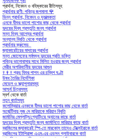
সুবিধাজনক পৃষ্ঠা
প্রার্থনা, নিবেদন ও বহিষ্কারের রীতিসমূহ
প্রার্থনার রাণী: পবিত্র জপমালা
🌹
ভিন্ন প্রার্থনা, নিবেদন ও দূতাত্মকতা
এনকে যীশুর ভালো পাশোর কাছ থেকে প্রার্থনা
হৃদয়ের দিব্য প্রস্তুতি জন্য প্রার্থনা
সন্ত দিব্য আশ্র্যের প্রার্থনা
অন্যান্য বিবৃতি থেকে প্রার্থনা
প্রার্থনার ক্রুসেড
জ্যাকারেইয়ের মাদারের প্রার্থনা
সন্ত জোসেফের সর্বশুদ্ধ হৃদয়ের প্রতি ভক্তি
পবিত্র ভালোবাসার সাথে মিলিত হওয়ার জন্য প্রার্থনা
মেরীর অপরিবর্তনীয় হৃদয়ের আগুন
†
†
†
প্রভু যিশুর পাশন এর চব্বিশ ঘণ্টা
উষধ তৈরির নির্দেশিকা
মেডেল ও স্ক্যাপুলারসমূহ
আশ্চর্য চিত্রসমূহ
স্বর্গ থেকে বার্তা
নতুন বার্তাসমূহ
কলোম্বিয়ার এনককে যীশুর ভালো পাশোর কাছ থেকে বার্তা
অর্জেন্টিনায় লুজ দে মারিয়াকে মরিয়ান বিবৃতি
জার্মানির মেল্লাট্‌স/গ্যোটিংয়ে অ্যানের কাছে বার্তা
হৃদয়ের দিব্য প্রস্তুতি জন্য জার্মানিতে মারিয়ার কাছে বার্তা
ব্রাজিলের জ্যাকারেই স্পি-তে মারকোস তাদেও টেক্সেইরাকে বার্তা
ব্রাজিলের ইটাপিরাঙ্গা এএম-এর এডসন গ্লাউবারকে বার্তা