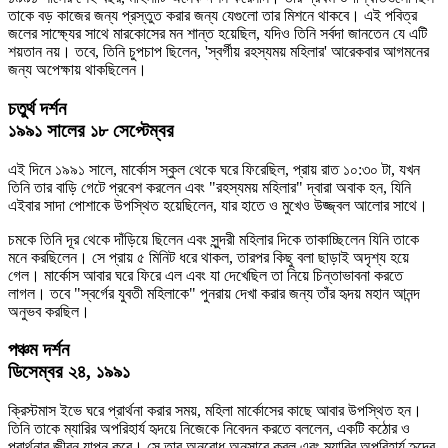
তাকে বড় কাজের জন্য প্রস্তুত করার জন্য যেগুলো তার মিশনে থাকবে। এই পবিত্র
জলের সাক্ষ্যের সাথে মারকোসের মন শান্ত হয়েছিল, যদিও তিনি সর্বদা জানতেন যে এটি
শয়তান নয়। তবে, তিনি চুপচাপ ছিলেন, 'স্বর্গীয় রহস্যময় মহিলার' আরেকবার আগমনের
জন্য অপেক্ষায় থাকছিলেন।
চতুর্থ দর্শন
১৯৯১ সালের ১৮ সেপ্টেম্বর
এই দিনে ১৯৯১ সালে, মার্কোস স্কুল থেকে ঘরে ফিরেছিল, প্রায় রাত ১০:৩০ টা, যখন
তিনি তার বাড়ি গেটে প্রবেশ করলেন এবং "রহস্যময় মহিলার" দ্বারা অবাক হন, যিনি
এইবার সাদা পোশাকে উপস্থিত হয়েছিলেন, যার হাতে ও মুখেও উজ্জ্বল আলোর সাথে।
চমকে তিনি দূর থেকে দাঁড়িয়ে ছিলেন এবং সুন্দরী মহিলার দিকে তাকাচ্ছিলেন যিনি তাকে
মনে করছিলেন। সে প্রায় ৫ মিনিট ধরে থাকল, তারপর কিছু বলা ছাড়াই অদৃশ্য হয়ে
গেল। মার্কোস আবার ঘরে ফিরে এল এবং যা দেখেছিল তা নিয়ে চিন্তাভাবনা করতে
লাগল। তবে "স্বর্গের যুবতী মহিলাকে" পুনরায় দেখা করার জন্য তাঁর হৃদয় মহান আনন্দ
অনুভব করছিল।
পঞ্চম দর্শন
ডিসেম্বর ২৪, ১৯৯১
ক্রিস্টমাস ইভে ঘরে প্রার্থনা করার সময়, মহিলা মার্কোসের কাছে আবার উপস্থিত হন।
তিনি তাকে ম্যারির অপরিহার্য হৃদয়ে নিজেকে নিবেদন করতে বললেন, একটি কঠোর ও
প্রার্থনার জীবন যাপন করে। সে তার অনুরোধ অনুসারে করল এবং ম্যারির অপরিহার্য হৃদের