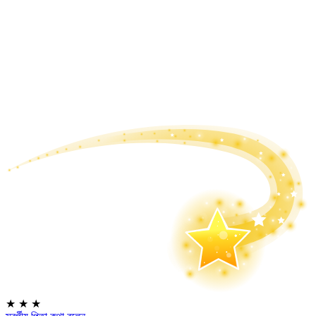
★
★
★