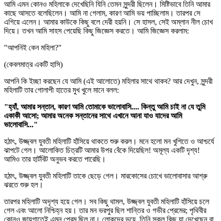
আমি এমন কোনও মহিলাকে দেখেছিনি যিনি তেমন সুন্দরী ছিলেন। মিষ্টিভাবে তিনি আমার
কাছে আসতে বলেছিলেন। আমি না গেলাম, কারণ আমি ভয় পাচ্ছিলাম। তারপর সে
এগিয়ে এলেন। আমার কাউকে কিছু বলে দেরী হয়নি। সে হাসল, সেই অম্লান নীল চোখ
দিয়ে। তখন আমি সাহস পেয়েছি কিছু জিজ্ঞেস করতে। আমি জিজ্ঞেস করলাম:
"আপনিই কেন মহিলা?"
(কেবলমাত্র একটি হাসি)
আপনি কি ইচ্ছা করছেন যে আমি (এই আলোতে) মহিলার সাথে থাকব? আর দেখুন, সুন্দরী
মহিলাটি তার গোলাপী হাতের মুখ খুলে মানে বলল:
"হ্যাঁ, আমার সন্তান, কারণ আমি তোমাকে ভালোবাসি.... কিন্তু আমি চাই না যে তুমি
একাকী আসো; আমার অনেক সন্তানের সাথে এখানে আনা যাও যাদের আমি
ভালোবাসি..."
হঠাৎ, উজ্জ্বল যুবতী মহিলাটি হাঁসিয়ে থাকতে শুরু করল। মনে হলো মন খুশিতে ও আশ্চর্যে
ঝাপটে গেল। আলোকিত চিত্রটি আমার উপর বেঁকে দিয়েছিল! অমূল্য একটি দৃশ্য!
আমিও তার হার্টবিট অনুভব করতে পারেছি।
হঠাৎ, উজ্জ্বল যুবতী মহিলাটি তাকে ছেড়ে গেল। মারকোসের চোখে ভালোবাসার আশ্রু
ঝরতে শুরু হল।
তারপর মহিলাটি অদৃশ্য হয়ে গেল। সব কিছু থামল, উজ্জ্বল যুবতী মহিলাটি হাঁসিয়ে চলে
গেল এবং আলো নিশ্চিহ্ন হয়। তার মন ভরপুর ছিল শান্তির ও গভীর প্রেমের; পৃথিবীর
কোনও জায়গাতেই এমন প্রেম ছিল না। লোকদের ভয়ে, তিনি সকল কিছু যা দেখেছেন বা