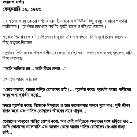
পঞ্চদশ দর্শন
ফেব্রুয়ারি ১৯, ১৯৯৩
চার মাসের জন্য কোনো দর্শনের ছাড়াই মারকোস থাডিউস কিছু বন্ধুদের সাথে প্রার্থনা
করছিলেন। প্রার্থনার মাঝখানে স্বর্গীয় যুবতী তাকে উপস্থিত হইলেন।
মার্কোস তিনবার জোর দিয়েছিলেন যে যুবতি তাঁর নাম বলতে, তিনি মুখে চিরুন করলো ও
কিছু উত্তর দিলোনা।
চতুর্থবার তিনি আরও শক্তিশালীভাবে জোর দিয়েছিলেন। তখন সে তার বাহু খুললেন, হাসি
দিয়ে বললেনঃ
"আমি শান্তির মা!... আমি যীশুর মাতা!..."
তখন সে আরও বললেনঃ
"মেরে বাচ্চারা, আমার শান্তি তোমাদের চাই।... প্রার্থনা করো! প্রার্থনা করো! পাপীদের
জন্য ক্ষমা প্রার্থনা করো...
হৃদয়ে প্রার্থনা করো! নিজেকে ঈশ্বরের ও তার ভালোবাসার সামনে খুলে দাও! সুখী জীবন
যাপন করো এবং শান্তি তোমাদের জীবনের সাথে থাকুক...
তোমাদের অন্তরে শান্তি রোপণ করো, আর সেই শান্তিকে অন্যদের সঙ্গে ছড়িয়ে দাও...
আমি তোমাদের ভালোবাসি এবং আকাশ থেকে আমার শান্তি তোমাদের দেওয়ার ইচ্ছা
রাখি...