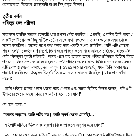
শুনেছেন তা নিজেকে রহস্যবাদী রাখার সিদ্ধান্ত নিলেন।
তৃতীয় দর্শন
পবিত্র জল পরীক্ষা
মারকোস যতদিন সম্ভব রহস্যটি ধরে রাখতে চেষ্টা করছিল। এমনকি, একদিন তিনি অবাধে
একটি ছোট বোন ও কিছু মित्रের সাথে কথা বললেন। তারাও অনেক সময় থেকে
সন্দেহ করেছিল। তাদের সাথে কথা বলার সময় একটি সংশয় উঠেছিল: "যদি এটি কোনো
শরীর ছিল?" কেউদের পরামর্শে, তিনি ঘরে পবিত্র জলে নিয়ে আসতে চাইলেন, যাতে যদি
সেই "উজ্জ্বল যুবতী মহিলাটি" আবার এসে যায় তাহলে তাকে শক্তিশালীভাবে ছিটিয়ে দিতে
পারেন। সিদ্ধান্ত নেওয়া হয়েছিল যে তিনি পবিত্র জলের সাথে ছিটিয়ে দেবে এবং দেখবে
এটি কোথায় থেকে আসছে, ভাল বা মন্দ। ১৯৯১ সালের আগস্টে, যখন তিনি আবার ঘরে
প্রার্থনা করছিলেন, উজ্জ্বল চিত্রটি ফিরে এসে তার সামনে থামেছিল। মারকোস বর্ণনা
করেন:
"আমি পবিত্র জলের গ্লাস ধরতে সময় পেলাম এবং তাকে ছিটিয়ে দিলাম বলেই, 'যদি এটি
ঈশ্বরের থেকে আসে তাহলে থাক! না হলে চলে যাও!'
সে মনে হলো: "
"আমার সন্তান, আমি শরীর নয়। আমি স্বর্গ থেকে এসেছি!... "
"মহিলাটি হাঁসিয়ে উঠল এবং স্বর্গের দিকে তাকালে অদৃশ্য হয়ে গেল!"
১৯৯১ সালের সেই বছর, মহিলাটি অনেক দর্শন করেননি। তার প্রথম উপস্থিতিগুলো ছিল