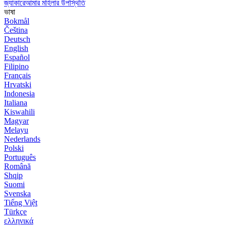
জ্যাকারেআমার মহিলার উপস্থিতি
ভাষা
Bokmål
Čeština
Deutsch
English
Español
Filipino
Français
Hrvatski
Indonesia
Italiana
Kiswahili
Magyar
Melayu
Nederlands
Polski
Português
Română
Shqip
Suomi
Svenska
Tiếng Việt
Türkçe
ελληνικά