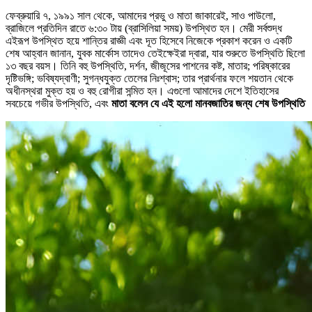
ফেব্রুয়ারি ৭, ১৯৯১ সাল থেকে, আমাদের প্রভু ও মাতা জাকারেই, সাও পাউলো,
ব্রাজিলে প্রতিদিন রাতে ৬:৩০ টায় (ব্রাসিলিয়া সময়) উপস্থিত হন। মেরী সর্বশুদ্ধ
এইরূপ উপস্থিত হয়ে শান্তির রাজ্ঞী এবং দূত হিসেবে নিজেকে প্রকাশ করেন ও একটি
শেষ আহ্বান জানান, যুবক মার্কোস তাদেও তেইক্ষেইরা দ্বারা, যার শুরুতে উপস্থিতি ছিলো
১৩ বছর বয়স। তিনি বহু উপস্থিতি, দর্শন, জীজূসের পাশনের কষ্ট, মাতার; পরিষ্কারের
দৃষ্টিভঙ্গি; ভবিষ্যদ্বাণী; সুগন্ধযুক্ত তেলের নিঃশ্বাস; তার প্রার্থনার ফলে শয়তান থেকে
অধীনস্থরা মুক্ত হয় ও বহু রোগীরা সন্মিত হন। এগুলো আমাদের দেশে ইতিহাসের
সবচেয়ে গভীর উপস্থিতি, এবং
মাতা বলেন যে এই হলো মানবজাতির জন্য শেষ উপস্থিতি