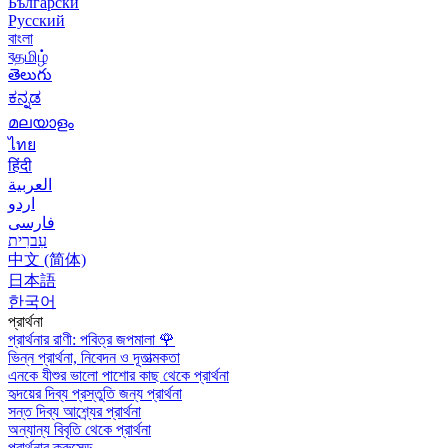
Български
Русский
বাংলা
বதமிழ்
తెలుగు
ಕನ್ನಡ
മലയാളം
ไทย
हिंदी
العربية
اردو
فارسی
עִברִית
中文 (简体)
日本語
한국어
প্রার্থনা
প্রার্থনার রাণী: পবিত্র জপমালা
🌹
ভিন্ন প্রার্থনা, নিবেদন ও দূতাত্মকতা
এনকে যীশুর ভালো পাশোর কাছ থেকে প্রার্থনা
হৃদয়ের দিব্য প্রস্তুতি জন্য প্রার্থনা
সন্ত দিব্য আশ্র্যের প্রার্থনা
অন্যান্য বিবৃতি থেকে প্রার্থনা
প্রার্থনার ক্রুসেড