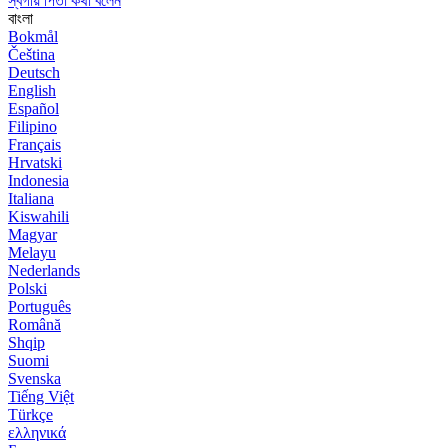
স্বর্গীয় পিতা কথা বলেন
বাংলা
Bokmål
Čeština
Deutsch
English
Español
Filipino
Français
Hrvatski
Indonesia
Italiana
Kiswahili
Magyar
Melayu
Nederlands
Polski
Português
Română
Shqip
Suomi
Svenska
Tiếng Việt
Türkçe
ελληνικά