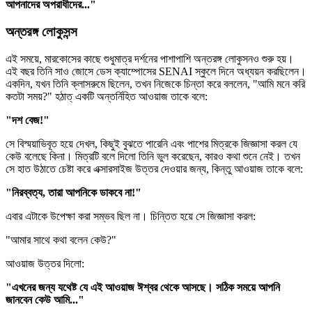
আপনাদের অপরাধীদের..."
অন্তরঙ্গ লোকুসন্স
এই সময়ে, মারকোসের কাছে শুধুমাত্র দর্শনের পাশাপাশি অন্তরঙ্গ লোকুসনও শুরু হয়।
এই বছর তিনি সাও জোসে ডেস ক্যাম্পোসের SENAI স্কুলে দিনে অধ্যয়ন করছিলেন।
একদিন, যখন তিনি ক্লাসরুমে ছিলেন, তখন নিজেকে চিন্তা করে বললেন, "আমি মনে করি
কতটা সময়?" হঠাত্‌ একটি অন্তর্নিহিত আওয়াজ তাকে বলে:
"দশ বেজ!"
সে বিস্ময়াভিবূত হয়ে দেখল, কিছুই বুঝতে পারেনি এবং পাশের মিত্রকে জিজ্ঞাসা করল যে
কেউ বলেছে কিনা। মিত্রটি বলে দিলো তিনি ভুল করেছেন, কারও কথা শুনে নেই। তখন
সে হাত উঠাতে চেষ্টা করে এক্সারসাইজ উত্তর দেওয়ার জন্য, কিন্তু আওয়াজ তাকে বলে:
"নিরব্বত্য, তারা আপনিকে ডাকবে না!"
এবার এটাকে উপেক্ষা করা সম্ভব ছিল না। চিন্তিত হয়ে সে জিজ্ঞাসা করল:
"আমার সাথে কথা বলেন কেউ?"
আওয়াজ উত্তর দিলো:
"এখনের জন্য যথেষ্ট যে এই আওয়াজ ঈশ্বর থেকে আসছে। সঠিক সময়ে আপনি
জানবেন কেউ আমি..."