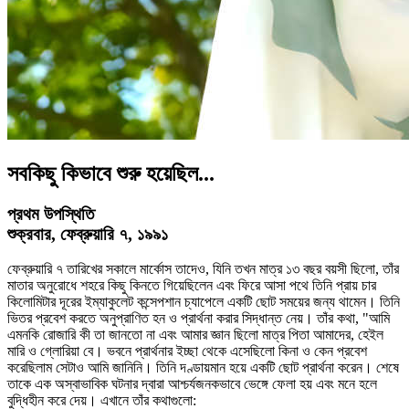
সবকিছু কিভাবে শুরু হয়েছিল...
প্রথম উপস্থিতি
শুক্রবার, ফেব্রুয়ারি ৭, ১৯৯১
ফেব্রুয়ারি ৭ তারিখের সকালে মার্কোস তাদেও, যিনি তখন মাত্র ১৩ বছর বয়সী ছিলো, তাঁর
মাতার অনুরোধে শহরে কিছু কিনতে গিয়েছিলেন এবং ফিরে আসা পথে তিনি প্রায় চার
কিলোমিটার দূরের ইম্যাকুলেট কন্সেপশান চ্যাপেলে একটি ছোট সময়ের জন্য থামেন। তিনি
ভিতর প্রবেশ করতে অনুপ্রাণিত হন ও প্রার্থনা করার সিদ্ধান্ত নেয়। তাঁর কথা, "আমি
এমনকি রোজারি কী তা জানতো না এবং আমার জ্ঞান ছিলো মাত্র পিতা আমাদের, হেইল
মারি ও গ্লোরিয়া বে। ভবনে প্রার্থনার ইচ্ছা থেকে এসেছিলো কিনা ও কেন প্রবেশ
করেছিলাম সেটাও আমি জানিনি। তিনি দণ্ডায়মান হয়ে একটি ছোট প্রার্থনা করেন। শেষে
তাকে এক অস্বাভাবিক ঘটনার দ্বারা আশ্চর্যজনকভাবে ভেঙ্গে ফেলা হয় এবং মনে হলে
বুদ্ধিহীন করে দেয়। এখানে তাঁর কথাগুলো: