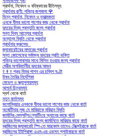
সুবিধাজনক পৃষ্ঠা
প্রার্থনা, নিবেদন ও বহিষ্কারের রীতিসমূহ
প্রার্থনার রাণী: পবিত্র জপমালা
🌹
ভিন্ন প্রার্থনা, নিবেদন ও দূতাত্মকতা
এনকে যীশুর ভালো পাশোর কাছ থেকে প্রার্থনা
হৃদয়ের দিব্য প্রস্তুতি জন্য প্রার্থনা
সন্ত দিব্য আশ্র্যের প্রার্থনা
অন্যান্য বিবৃতি থেকে প্রার্থনা
প্রার্থনার ক্রুসেড
জ্যাকারেইয়ের মাদারের প্রার্থনা
সন্ত জোসেফের সর্বশুদ্ধ হৃদয়ের প্রতি ভক্তি
পবিত্র ভালোবাসার সাথে মিলিত হওয়ার জন্য প্রার্থনা
মেরীর অপরিবর্তনীয় হৃদয়ের আগুন
†
†
†
প্রভু যিশুর পাশন এর চব্বিশ ঘণ্টা
উষধ তৈরির নির্দেশিকা
মেডেল ও স্ক্যাপুলারসমূহ
আশ্চর্য চিত্রসমূহ
স্বর্গ থেকে বার্তা
নতুন বার্তাসমূহ
কলোম্বিয়ার এনককে যীশুর ভালো পাশোর কাছ থেকে বার্তা
অর্জেন্টিনায় লুজ দে মারিয়াকে মরিয়ান বিবৃতি
জার্মানির মেল্লাট্‌স/গ্যোটিংয়ে অ্যানের কাছে বার্তা
হৃদয়ের দিব্য প্রস্তুতি জন্য জার্মানিতে মারিয়ার কাছে বার্তা
ব্রাজিলের জ্যাকারেই স্পি-তে মারকোস তাদেও টেক্সেইরাকে বার্তা
ব্রাজিলের ইটাপিরাঙ্গা এএম-এর এডসন গ্লাউবারকে বার্তা