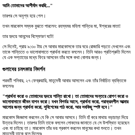
আমি তোমাদের আশীর্বাদ করছি..."
তারপর সে অদৃশ্য হয়ে গেল।
তখন মারকোস সম্যক বুঝতে পারলেন: রহস্যময় মহিলা শান্তির মা, ঈশ্বরের মাতা!
তার হৃদয়ে আনন্দের বিস্ফোরণ ঘটে!
সে দিনেই, প্রায় ৯:৩০ টায় সে আবার মারকোসকে তার ঘরে রোজারি পড়তে দেখলেন এবং
তাকে শান্তিতে ও ভালোবাসাতে প্রার্থনা করতে বললেন। তিনি আরও প্রতিশ্রুতি দিলেন
যে এক সপ্তাহের মধ্যে ফিরে আসবেন তাঁর সঙ্গে কথা বোলার জন্য।
গুলাবের চমৎকার নিদর্শন
পরবর্তী শনিবার, ২৭ ফেব্রুয়ারি, মাতৃদেবী আবার আসলেন এবং তাঁর নির্বাচিত ব্যক্তিকে
বললেনঃ
"প্রার্থনা করো ও তোমাদের হৃদয়ে শান্তি রাখো। তা তোমাদের অন্তরে রোপণ করো ও
ভালোবাসাতে জীবন যাপন করো। যখন বিপর্যয় আসে, প্রার্থনা করো, পরাক্রমশীল আত্মার
আলোর জন্য প্রার্থনা করো, সুবিশেষের পাঠ করো, আর সবকিছু স্পষ্ট হবে।"
মারকোস জিজ্ঞাসা করলেন যে কি সে আবার আসবে। তিনি হাঁ করে মাথায় নড়াচাড়া দিয়ে
উত্তর দিলেন। তারপর তিনি তাকে বললেন লোকদের জানাতে যে সে উপস্থিত হয়েছেন
এবং যা চাইছে তা। মারকোস তাঁর ভয় প্রকাশ করলেন মানুষের কথা শুনতে। তখন
মাতৃদেবী তাকে বলে দিলেনঃ