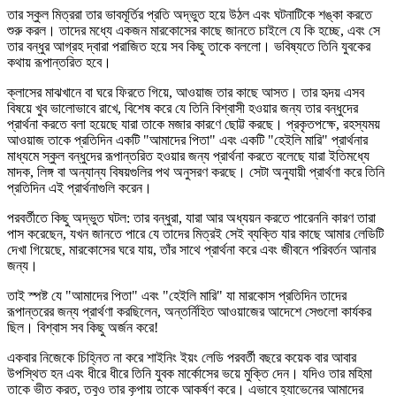
তার স্কুল মিত্ররা তার ভাবমূর্তির প্রতি অদ্ভুত হয়ে উঠল এবং ঘটনাটিকে শঙ্কা করতে
শুরু করল। তাদের মধ্যে একজন মারকোসের কাছে জানতে চাইলে যে কি হচ্ছে, এবং সে
তার বন্ধুর আগ্রহ দ্বারা পরাজিত হয়ে সব কিছু তাকে বললো। ভবিষ্যতে তিনি যুবকের
কথায় রূপান্তরিত হবে।
ক্লাসের মাঝখানে বা ঘরে ফিরতে গিয়ে, আওয়াজ তার কাছে আসত। তার হৃদয় এসব
বিষয়ে খুব ভালোভাবে রাখে, বিশেষ করে যে তিনি বিশ্বাসী হওয়ার জন্য তার বন্ধুদের
প্রার্থনা করতে বলা হয়েছে যারা তাকে মজার কারণে ছোট্ট করছে। প্রকৃতপক্ষে, রহস্যময়
আওয়াজ তাকে প্রতিদিন একটি "আমাদের পিতা" এবং একটি "হেইলি মারি" প্রার্থনার
মাধ্যমে স্কুল বন্ধুদের রূপান্তরিত হওয়ার জন্য প্রার্থনা করতে বলেছে যারা ইতিমধ্যে
মাদক, লিঙ্গ বা অন্যান্য বিষয়গুলির পথ অনুসরণ করছে। সেটা অনুযায়ী প্রার্থণা করে তিনি
প্রতিদিন এই প্রার্থনাগুলি করেন।
পরবর্তীতে কিছু অদ্ভুত ঘটল: তার বন্ধুরা, যারা আর অধ্যয়ন করতে পারেননি কারণ তারা
পাস করেছেন, যখন জানতে পারে যে তাদের মিত্রই সেই ব্যক্তি যার কাছে আমার লেডিটি
দেখা গিয়েছে, মারকোসের ঘরে যায়, তাঁর সাথে প্রার্থনা করে এবং জীবনে পরিবর্তন আনার
জন্য।
তাই স্পষ্ট যে "আমাদের পিতা" এবং "হেইলি মারি" যা মারকোস প্রতিদিন তাদের
রূপান্তরের জন্য প্রার্থণা করছিলেন, অন্তর্নিহিত আওয়াজের আদেশে সেগুলো কার্যকর
ছিল। বিশ্বাস সব কিছু অর্জন করে!
একবার নিজেকে চিহ্নিত না করে শাইনিং ইয়ং লেডি পরবর্তী বছরে কয়েক বার আবার
উপস্থিত হন এবং ধীরে ধীরে তিনি যুবক মার্কোসের ভয়ে মুক্তি দেন। যদিও তার মহিমা
তাকে ভীত করত, তবুও তার কৃপায় তাকে আকর্ষণ করে। এভাবে হ্যাভেনের আমাদের