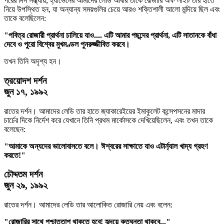
পরের দিন সন্ধ্যায়, হ্যাভেনের আমাদের লেডি আবার তাকে রোজারি অফ লাইট তার হাতে
নিয়ে উপস্থিত হন, যা অন্যান্য সময়গুলির চেয়ে আরও শক্তিশালী আলো মন্দিয়ে ছিল এবং
তাকে বলেছিলেন:
"পবিত্র রোজারী প্রার্থনা চালিয়ে যাও.... এটি আমার পছন্দের প্রার্থনা, এটি সাতানকে বাঁধা
দেবে ও পুরো বিশ্বের মুখমণ্ডল পুনরুজ্জীবিত করবে।
তখন তিনি অদৃশ্য হন।
ত্রয়োদশ দর্শন
জুন ১৭, ১৯৯২
রাতের দর্শন। আমাদের লেডি তার হাতে জ্যাকারেইয়ের ইমাকুলেট কন্সেপসনের মাদার
চার্চের দিকে নির্দেশ করে যেখানে তিনি প্রথম মার্কোসকে দেখিয়েছিলেন, এবং তখন তাকে
বলেছেন:
"আমাকে অন্যদের ভালোবাসতে বলে। ঈশ্বরের সাক্ষাতে যাও এটার্ন্যাল খাদ্য গ্রহণ
করতে!"
চৌদ্দতম দর্শন
জুন ২৯, ১৯৯২
রাতের দর্শন। আমাদের লেডি তার আলোকিত রোজারি নেয় এবং বলেন:
"রোজারির সাথে পশ্চাত্তাপ থাকতে হবে! হৃদয়ে কৃতঘ্নতা থাকবে..."