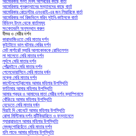
আমেরিকায় সন্ত দিব্য আশ্রয়ের কাছে বার্তা
আমেরিকায় পুনরুত্থানের সন্তানদের কাছে বার্তা
আমেরিকার রোচেস্টার এনওয়াই-এর জন লিয়ারিকে বার্তা
আমেরিকার নর্থ রিজভিলে মরিন সুইনি-কাইলকে বার্তা
বিভিন্ন উৎস থেকে বার্তাসমূহ
সংকেতগুলি অনুসন্ধান করুন
যীশুর ও মেরীর দর্শন
কারাভাজিওতে মেরি মাতার দর্শন
কুইটোতে ভাল ঘটনার মেরির দর্শন
সেন্ট মার্গারেট ম্যারি আলাকোককে রোভিলেশন
লা সালেতে মেরি মাতার দর্শন
লুর্দসে মেরি মাতার দর্শন
পোঁত্মেইনে মেরি মাতার দর্শন
পেলেভোয়াসিনে মেরি মাতার দর্ষন
নক্কে মেরি মাতার দর্শন
কাস্টেলপেট্রোসোয় আমার মহিলার উপস্থিতি
ফাতিমায় আমার মহিলার উপস্থিতি
আমার প্রভুর ও আমাদের মাতা মেরীর দর্শন ক্যাম্পিনাসে
বোঁরিংয়ে আমার মহিলার উপস্থিতি
হেডেতে মেরি মাতার দর্ষন
ঘিয়াই দি বোনেটে আমার মহিলার উপস্থিতি
রোসা মিস্টিকার দর্শন মন্টিকিয়ারিতে ও ফন্তানেলে
গ্যারাবান্ডালে আমার মহিলার উপস্থিতি
মেদজুগোরিয়েঁতে মেরি মাতার দর্শন
হলি লাভে আমার মহিলার উপস্থিতি