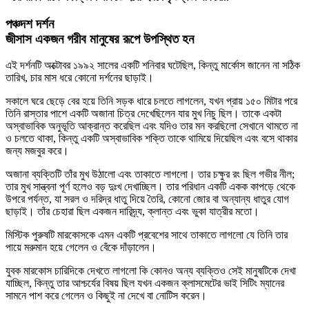
পঞ্চদশ দর্শন
জীসাস একজন গরীব মানুষের রূপে উপস্থিত হন
এই দর্শনটি অক্টোবর ১৯৯২ সালের একটি শনিবার ঘটেছিল, কিন্তু মার্কোস জানেন না সঠিক
তারিখ, চার মাস ধরে কোনো দর্শনের ছাড়াই।
সকালে ঘরে ছেড়ে বের হয়ে তিনি সড়ক ধারে চলতে লাগলেন, যখন প্রায় ১৫০ মিটার পরে
তিনি রাস্তার পাশে একটি অজানা চিত্র দেখেছিলেন যার মুখ নিচু ছিল। তাকে একটা
অস্বাভাবিক অনুভূতি আক্রান্ত করেছিল এবং যদিও তার মন করছিলো সেখানে থামতে না
ও চলতে থাকা, কিন্তু একটি অস্বাভাবিক শক্তি তাকে থামিয়ে দিয়েছিল এবং বসে থাকার
জন্য মজবুর করে।
অজানা ব্যক্তিটি তাঁর মুখ উঠালো এবং তাকাতে লাগলো। তার চক্ষুর রং ছিল গভীর নীল;
তার মুখ সান্ত্বনা পূর্ণ হলেও বড় দুঃখ দেখাচ্ছিল। তার পরিধান একটি একক কাপড়ে থেকে
উপরে পর্যন্ত, যা সরল ও দরিদ্র ধাতু দিয়ে তৈরি, কোনো জোর বা অন্যান্য ধাতুর যোগ
ছাড়াই। তাঁর চেহারা ছিল একজন দারিদ্র্য, ক্লান্ত এবং ভুকা যাত্রীর মতো।
মিস্টিক পুরুষটি মারকোসকে এমন একটি প্রবেশের সাথে তাকাতে লাগলো যে তিনি তার
পায়ে মরুমান হয়ে গেলেন ও বেঁকে দাঁড়ালেন।
যুবক মারকোস চারিদিকে দেখতে লাগলো কি কোনও অন্য ব্যক্তিও সেই মানুষটিকে দেখা
যাচ্ছিল, কিন্তু তার আশ্চর্যের বিষয় ছিল যখন একজন ক্লাসমেটের ভাই সিটিং ম্যানের
সামনে পাশ করে গেলেন ও কিছুই না দেখে বা নোটিস করেন।