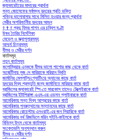
জ্যাকারেইয়ের মাদারের প্রার্থনা
সন্ত জোসেফের সর্বশুদ্ধ হৃদয়ের প্রতি ভক্তি
পবিত্র ভালোবাসার সাথে মিলিত হওয়ার জন্য প্রার্থনা
মেরীর অপরিবর্তনীয় হৃদয়ের আগুন
†
†
†
প্রভু যিশুর পাশন এর চব্বিশ ঘণ্টা
উষধ তৈরির নির্দেশিকা
মেডেল ও স্ক্যাপুলারসমূহ
আশ্চর্য চিত্রসমূহ
যীশুর ও মেরীর দর্শন
বার্তাসমূহ
নতুন বার্তাসমূহ
কলোম্বিয়ার এনককে যীশুর ভালো পাশোর কাছ থেকে বার্তা
অর্জেন্টিনায় লুজ দে মারিয়াকে মরিয়ান বিবৃতি
জার্মানির মেল্লাট্‌স/গ্যোটিংয়ে অ্যানের কাছে বার্তা
হৃদয়ের দিব্য প্রস্তুতি জন্য জার্মানিতে মারিয়ার কাছে বার্তা
ব্রাজিলের জ্যাকারেই স্পি-তে মারকোস তাদেও টেক্সেইরাকে বার্তা
ব্রাজিলের ইটাপিরাঙ্গা এএম-এর এডসন গ্লাউবারকে বার্তা
আমেরিকায় সন্ত দিব্য আশ্রয়ের কাছে বার্তা
আমেরিকায় পুনরুত্থানের সন্তানদের কাছে বার্তা
আমেরিকার রোচেস্টার এনওয়াই-এর জন লিয়ারিকে বার্তা
আমেরিকার নর্থ রিজভিলে মরিন সুইনি-কাইলকে বার্তা
বিভিন্ন উৎস থেকে বার্তাসমূহ
সংকেতগুলি অনুসন্ধান করুন
যীশুর ও মেরীর দর্শন