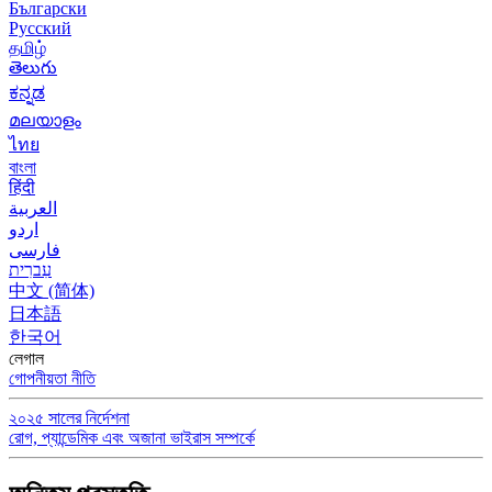
Български
Русский
தமிழ்
తెలుగు
ಕನ್ನಡ
മലയാളം
ไทย
বাংলা
हिंदी
العربية
اردو
فارسی
עִברִית
中文 (简体)
日本語
한국어
লেগাল
গোপনীয়তা নীতি
২০২৫ সালের নির্দেশনা
রোগ, প্যান্ডেমিক এবং অজানা ভাইরাস সম্পর্কে