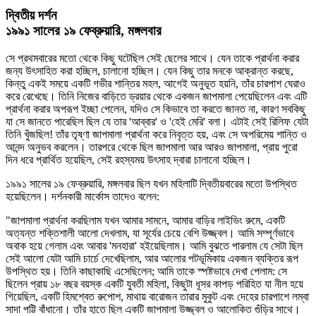
দ্বিতীয় দর্শন
১৯৯১ সালের ১৯ ফেব্রুয়ারি, মঙ্গলবার
সে প্রথমবারের মতো থেকে কিছু ঘটেছিল সেই ছেলের সাথে। যেন তাকে প্রার্থনা করার
জন্য উৎসাহিত করা হচ্ছিল, চালানো হচ্ছিল। যেন কিছু তার মনকে আক্রান্ত করছে,
কিন্তু একই সময়ে একটি গভীর শান্তির মহল, আগেই অনুভূত হয়নি, তাঁর চারপাশ ঘেরাও
করে রেখেছে। তিনি নিজের বাড়িতে ড্রয়ার থেকে একজন জাপমালা পেয়েছিলেন এবং এটি
প্রার্থনা করার অপরূপ ইচ্ছা পেলেন, যদিও সে কিভাবে তা করতে জানত না, কারণ সবকিছু
যা সে জানতে পারেছিল ছিল যে তার 'আব্বার' ও 'হেই মেরি' বলা। এটাই সেই রিলিফ যেটা
তিনি খুঁজছিল! তাঁর তৃষ্ণা জাপমালা প্রার্থনা করে নিবৃত্ত হয়, এবং সে অপরিমেয় শান্তি ও
আনন্দ অনুভব করলেন। তারপরে থেকে ছিল জাপমালা আর আরও জাপমালা, প্রায় পুরো
দিন ধরে প্রার্থিত হয়েছিল, সেই রহস্যময় উৎসাহ দ্বারা চালানো হচ্ছিল।
১৯৯১ সালের ১৯ ফেব্রুয়ারি, মঙ্গলবার ছিল যখন মহিলাটি দ্বিতীয়বারের মতো উপস্থিত
হয়েছিলেন। দর্শনকারী মার্কোস তাদেও বলেন:
"জাপমালা প্রার্থনা করছিলাম যখন আমার সামনে, আমার বাড়ির লাইভিং রুমে, একটি
অত্যন্ত শক্তিশালী আলো দেখলাম, যা সূর্যের চেয়ে বেশি উজ্জ্বল। আমি সম্পূর্ণভাবে
অবাক হয়ে গেলাম এবং আবার 'মনহারা' হইয়েছিলাম। আমি বুঝতে পারলাম যে সেটা ছিল
সেই আলো যেটা আমি চার্চে দেখেছিলাম, আর আলোর পটভূমিকায় একজন ব্যক্তির রূপ
উপস্থিত হয়। তিনি কাছাকাছি এসেছিলেন; আমি তাকে স্পষ্টভাবে দেখা পেলাম: সে
ছিলেন প্রায় ১৮ বছর বয়স্ক একটি যুবতী মহিলা, কিছুটা ধূসর কাপড় পরিহিত যা নীল হয়ে
গিয়েছিল, একটি হিমশ্বেত রুপোশ, মাথায় বারোজন তারার মুকুট এবং দেহের চারপাশে লম্বা
সাদা পট্টি বাঁধানো। তাঁর হাতে ছিল একটি জাপমালা উজ্জ্বল ও আলোকিত গুঁড়ির সাথে।