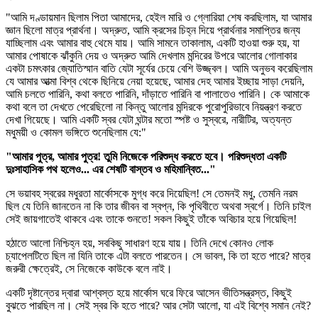
"আমি দণ্ডায়মান ছিলাম পিতা আমাদের, হেইল মারি ও গ্লোরিয়া শেষ করছিলাম, যা আমার
জ্ঞান ছিলো মাত্র প্রার্থনা। অদ্রুত, আমি ক্রসের চিহ্ন দিয়ে প্রার্থনার সমাপ্তির জন্য
যাচ্ছিলাম এবং আমার বাহু থেমে যায়। আমি সামনে তাকালাম, একটি হাওয়া শুরু হয়, যা
আমার পোষাকে ঝাঁকুনি দেয় ও অদ্রুত আমি দেখলাম মন্দিরের উপরে আলোর গোলাকার
একটা চমৎকার জ্যোতিস্মান বাতি যেটা সূর্যের চেয়ে বেশি উজ্জ্বল। আমি অনুভব করেছিলাম
যে আমার আত্মা বিশ্ব থেকে ছিনিয়ে নেয়া হয়েছে, আমার দেহ আমার ইচ্ছায় সাড়া দেয়নি,
আমি চলতে পারিনি, কথা বলতে পারিনি, দাঁড়াতে পারিনি বা পালাতেও পারিনি। কে আমাকে
কথা বলে তা দেখতে পেরেছিলো না কিন্তু আলোর মন্দিরকে পুরোপুরিভাবে নিয়ন্ত্রণ করতে
দেখা গিয়েছে। আমি একটি স্বর যেটা ঘন্টার মতো স্পষ্ট ও সুস্বরে, নারীটির, অত্যন্ত
মধুময়ী ও কোমল ভঙ্গিতে শুনেছিলাম যে:"
"আমার পুত্র, আমার পুত্র! তুমি নিজেকে পরিশুদ্ধ করতে হবে। পরিশুদ্ধতা একটি
দুঃসাহাসিক পথ হলেও... এর শেষটি বাস্তব ও মহিমান্বিত..."
সে ভয়াবহ স্বরের মধুরতা মার্কোসকে মুগ্ধ করে দিয়েছিল! সে তেমনই মধু, তেমনি নরম
ছিল যে তিনি জানতেন না কি তার জীবন বা স্বপ্ন, কি পৃথিবীতে অথবা স্বর্গে। তিনি চাইল
সেই জায়গাতেই থাকবে এবং তাকে শুনতে! সকল কিছুই তাঁকে অবিচার হয়ে গিয়েছিল!
হঠাতে আলো নিশ্চিহ্ন হয়, সবকিছু সাধারণ হয়ে যায়। তিনি দেখে কোনও লোক
চ্যাপেলটিতে ছিল না যিনি তাকে এটা বলতে পারতেন। সে ভাবল, কি তা হতে পারে? মাত্র
জরুরী ক্ষেত্রেই, সে নিজেকে কাউকে বলে নাই।
একটি দৃষ্টান্তের দ্বারা আশ্বস্ত হয়ে মার্কোস ঘরে ফিরে আসেন ভীতিসন্ত্রস্ত, কিছুই
বুঝতে পারছিল না। সেই স্বর কি হতে পারে? আর সেটা আলো, যা এই বিশ্বে সমান নেই?