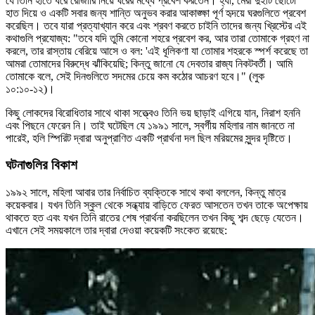
যে তিনি হাতে ধরে রোজারি নিয়ে ঘরের মধ্যে প্রবেশ করতেন। হ্যাঁ, মেরী দুইটি ছোটো
হাত দিয়ে ও একটি সবার জন্য শান্তি অনুভব করার আকাঙ্ক্ষা পূর্ণ হৃদয়ে ঘরগুলিতে প্রবেশ
করেছিল। তবে যারা প্রত্যাখ্যান করে এবং শ্রবণ করতে চাইনি তাদের জন্য খ্রিস্টের এই
কথাগুলি প্রযোজ্য: "তবে যদি তুমি কোনো শহরে প্রবেশ কর, আর তারা তোমাকে গ্রহণ না
করলে, তার রাস্তায় বেরিয়ে আসে ও বল: 'এই ধূলিকণা যা তোমার শহরকে স্পর্শ করেছে তা
আমরা তোমাদের বিরুদ্ধে ঝাঁকিয়েছি; কিন্তু জানো যে দেবতার রাজ্য নিকটবর্তী। আমি
তোমাকে বলে, সেই দিনগুলিতে সদমের চেয়ে কম কঠোর আচরণ হবে।" (লুক
১০:১০-১২)।
কিছু লোকদের বিরোধিতার সাথে থাকা সত্ত্বেও তিনি ভয় ছাড়াই এগিয়ে যান, নিরাশ হননি
এবং পিছনে ফেরেন নি। তাই ঘটেছিল যে ১৯৯১ সালে, স্বর্গীয় মহিলার নাম জানতে না
পারেই, হলি স্পিরিট দ্বারা অনুপ্রাণিত একটি প্রার্থনা দল ছিল মরিয়মের সুন্দর দৃষ্টিতে।
ঘটনাগুলির বিকাশ
১৯৯২ সালে, মহিলা আবার তার নির্বাচিত ব্যক্তিকে সাথে কথা বললেন, কিন্তু মাত্র
কয়েকবার। যখন তিনি স্কুল থেকে সন্ধ্যায় বাড়িতে ফেরত আসতেন তখন তাকে অপেক্ষায়
থাকতে হত এবং যখন তিনি রাতের শেষ প্রার্থনা করছিলেন তখন কিছু শব্দ ছেড়ে যেতেন।
এখানে সেই সময়কালে তার দ্বারা দেওয়া কয়েকটি সংকেত রয়েছে: