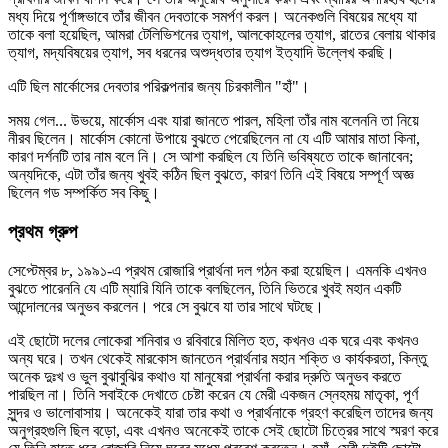
মধ্য দিয়ে পূর্ণাঙ্গভাবে তাঁর জীবন দেবতাকে সমর্পণ করল। অনেকগুলি বিষয়ের মধ্যে যা
তাকে বলা হয়েছিল, আমরা টেলিভিশনের ত্যাগ, আলকোহলের ত্যাগ, রাতের বেলায় থাকার
ত্যাগ, মদ্যবিষয়ের ত্যাগ, সব ধরনের অশুদ্ধতার ত্যাগ ইত্যাদি উল্লেখ করছি।
এটি ছিল মার্কোসের দেবতার পরিকল্পনার জন্য চিরকালীন "হাঁ"।
সময় গেল... উভয়ে, মার্কোস এবং যারা জানতে পারল, মহিলা তাঁর নাম বলেননি তা নিয়ে
নীরব ছিলেন। মার্কোস কোনো উপায়ে বুঝতে পেরেছিলেন না যে এটি আমার মাতা কিনা,
কারণ দর্শনটি তার নাম বলে নি। সে আশা করছিল যে তিনি ভবিষ্যতে তাকে জানাবেন;
অন্যদিকে, এটা তাঁর জন্য খুবই কঠিন ছিল বুঝতে, কারণ তিনি এই বিষয়ে সম্পূর্ণ অজ্ঞ
ছিলেন গড সম্পর্কিত সব কিছু।
প্রথম গ্রুপ
সেপ্টেম্বর ৮, ১৯৯১-এ প্রথম রোজারি প্রার্থনা দল গঠন করা হয়েছিল। এমনকি এখনও
বুঝতে পারেননি যে এটি ম্যারি যিনি তাকে বলছিলেন, তিনি ভিতরে খুবই মহান একটি
আন্দোলনের অনুভব করলেন। পরে সে বুঝবে যা তার সাথে ঘটছে।
এই ছোটো দলের লোকেরা শনিবার ও রবিবারে মিলিত হত, কখনও এক ঘরে এবং কখনও
অন্য ঘরে। তখন থেকেই মারকোস জানতেন প্রার্থনার মহান শক্তি ও কার্যকরতা, কিন্তু
অনেক দুঃখ ও ভুল বুঝাবুঝির কথাও যা মানুষেরা প্রার্থনা করার দ্রুতি অনুভব করতে
পারছিল না। তিনি সবাইকে দেখাতে চেষ্টা করেন যে মেরী একজন স্নেহময় মাতৃকা, পূর্ণ
সুন্দর ও ভালোবাসায়। অনেকেই যারা তার কথা ও প্রার্থনাকে গ্রহণ করেছিল তাদের জন্য
অনুগ্রহগুলি ছিল বড়ো, এবং এখনও অনেকেই তাকে সেই ছোটো চিত্রের সাথে স্মরণ করে