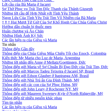
Lời cầu của Bà Maria ở Jacarei
Sự Thờ Phục vụ Trái Tim Độc Thanh của Thánh Giuseph
Những lời cầu để Hợp Nhất với Tình Yêu Thánh
Ngọn Lửa Của Tình Yêu Trái Tim Vô Nhiễm của Bà Maria
†
†
†
Hai Mươi Tứ Giờ Của Sự Khổ Hạnh Của Chúa Giêsu Christ
Hướng dẫn chuẩn bị thuốc men
Huân chương và Áo Chăn
Những Hình Ảnh Ký Sức
Các lần hiện ra của Giêsu và Maria
Tin nhắn
Thông điệp Gần đây
Thông điệp của Chúa Giêsu Mùa Chiên Tốt cho Enoch, Colombia
Kiến thức Mẹ Maria cho Luz de Maria, Argentina
Những lời nhắn đến Anne ở Mellatz/Goettingen, Đức
Thông điệp gửi Maria về Sự Chuẩn Bị Đạo Đức của Trái Tim, Đức
Thông điệp gửi Marcos Tadeu Teixeira ở Jacareí SP, Brasil
Thông điệp gửi Edson Glauber ở Itapiranga AM, Brasil
Thông điệp gửi Nhà Trú ẩn Gia Đình Thánh, Mỹ
Thông điệp gửi các con của Sự Phục Hưng, Mỹ
Thông điệp gửi John Leary ở Rochester NY, Mỹ
Thông điệp gửi Maureen Sweeney-Kyle ở North Ridgeville, Mỹ
Thông điệp từ nhiều nguồn khác nhau
Tìm tin nhắn
Các lần hiện ra của Giêsu và Maria