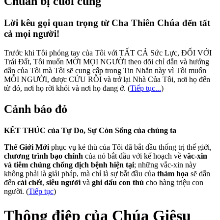
Chuẩn bị cuối cùng
Lời kêu gọi quan trọng từ Cha Thiên Chúa đến tất
cả mọi người!
Trước khi Tôi phóng tay của Tôi với TẤT CẢ Sức Lực, ĐỐI VỚI
Trái Đất, Tôi muốn MỜI MỌI NGƯỜI theo dõi chỉ dẫn và hướng
dẫn của Tôi mà Tôi sẽ cung cấp trong Tin Nhắn này vì Tôi muốn
MỖI NGƯỜI, được CỨU RỖI và trở lại Nhà Của Tôi, nơi họ đến
từ đó, nơi họ rời khỏi và nơi họ đang ở.
(
Tiếp tục...
)
Cảnh báo đỏ
KẾT THÚC của Tự Do, Sự Còn Sống của chúng ta
Thế Giới Mới
phục vụ kẻ thù của Tôi đã bắt đầu thống trị thế giới,
chương trình bạo chính
của nó bắt đầu với kế hoạch về
vắc-xin
và tiêm chủng chống dịch bệnh hiện tại
; những vắc-xin này
không phải là giải pháp, mà chỉ là sự bắt đầu của
thảm họa
sẽ dẫn
đến
cái chết
,
siêu người
và
ghi dấu con thú
cho hàng triệu con
người. (
Tiếp tục
)
Thông điệp của Chúa Giêsu