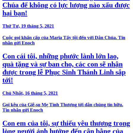
Chúa để không có lực lượng nào xấu được
hại bạn!
Thứ Tư, 19 tháng 5, 2021
Cuộc gọi khẩn cấp của Maria Tẩy tội đến với Dân Chúa. Tin
nhắn gửi Enoch
Con cái tôi, những phước lành lớn lao,
quà tặng và sự ban cho, các con sẽ nhận
được trong lễ Phục Sinh Thánh Linh sắp
tới!
Chủ Nhật, 16 tháng 5, 2021
Gọi kêu của Giê-su Mẹ Tình Thương tới dân chúng tín hữu.
Tin nhắn gửi Enoch
Con em của tôi, sự thiếu yêu thương trong
lòng người ảnh hưởng đến cân bằng của