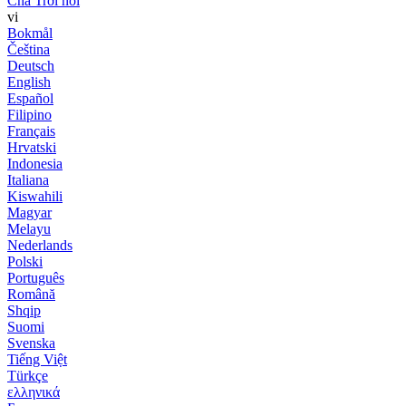
Cha Trời nói
vi
Bokmål
Čeština
Deutsch
English
Español
Filipino
Français
Hrvatski
Indonesia
Italiana
Kiswahili
Magyar
Melayu
Nederlands
Polski
Português
Română
Shqip
Suomi
Svenska
Tiếng Việt
Türkçe
ελληνικά