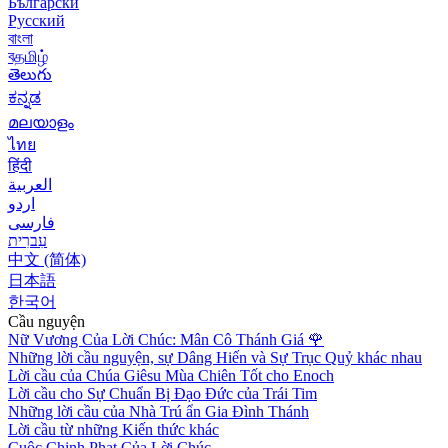
Български
Русский
বাংলা
বதமிழ்
తెలుగు
ಕನ್ನಡ
മലയാളം
ไทย
हिंदी
العربية
اردو
فارسی
עִברִית
中文 (简体)
日本語
한국어
Cầu nguyện
Nữ Vương Của Lời Chúc: Mân Cô Thánh Giá
🌹
Những lời cầu nguyện, sự Dâng Hiến và Sự Trục Quỷ khác nhau
Lời cầu của Chúa Giêsu Mùa Chiên Tốt cho Enoch
Lời cầu cho Sự Chuẩn Bị Đạo Đức của Trái Tim
Những lời cầu của Nhà Trú ẩn Gia Đình Thánh
Lời cầu từ những Kiến thức khác
Cuộc Chinh Phạt Của Lời Chúc