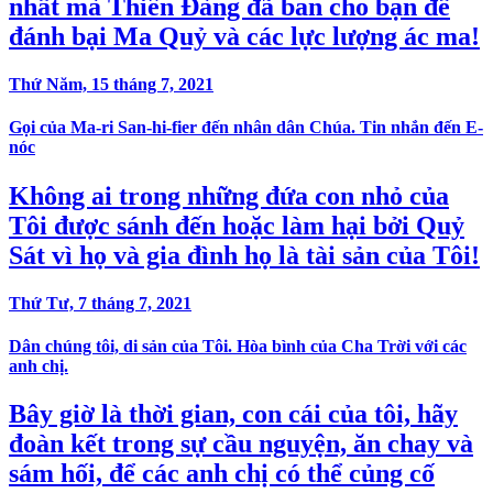
nhất mà Thiên Đàng đã ban cho bạn để
đánh bại Ma Quỷ và các lực lượng ác ma!
Thứ Năm, 15 tháng 7, 2021
Gọi của Ma-ri San-hi-fier đến nhân dân Chúa. Tin nhắn đến E-
nóc
Không ai trong những đứa con nhỏ của
Tôi được sánh đến hoặc làm hại bởi Quỷ
Sát vì họ và gia đình họ là tài sản của Tôi!
Thứ Tư, 7 tháng 7, 2021
Dân chúng tôi, di sản của Tôi. Hòa bình của Cha Trời với các
anh chị.
Bây giờ là thời gian, con cái của tôi, hãy
đoàn kết trong sự cầu nguyện, ăn chay và
sám hối, để các anh chị có thể củng cố