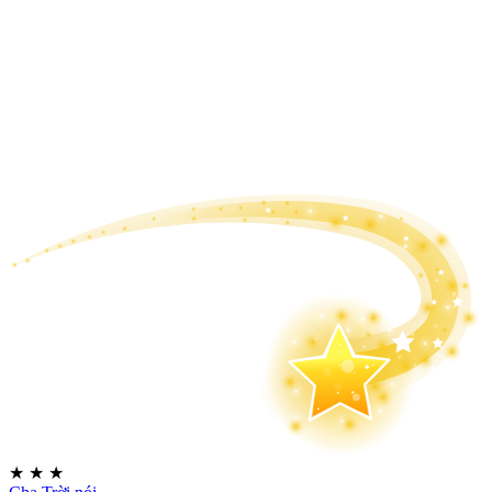
★
★
★