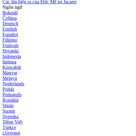
Các lần hiện ra của Đức Mẽ tại Jacarei
Ngôn ngữ
Bokmål
Čeština
Deutsch
English
Español
Filipino
Français
Hrvatski
Indonesia
Italiana
Kiswahili
Magyar
Melayu
Nederlands
Polski
Português
Română
Shqip
Suomi
Svenska
Tiếng Việt
Türkçe
ελληνικά