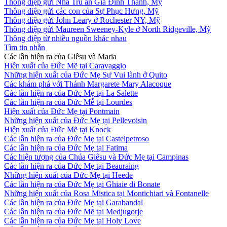
Thông điệp gửi Nhà Trú ẩn Gia Đình Thánh, Mỹ
Thông điệp gửi các con của Sự Phục Hưng, Mỹ
Thông điệp gửi John Leary ở Rochester NY, Mỹ
Thông điệp gửi Maureen Sweeney-Kyle ở North Ridgeville, Mỹ
Thông điệp từ nhiều nguồn khác nhau
Tìm tin nhắn
Các lần hiện ra của Giêsu và Maria
Hiện xuất của Đức Mẽ tại Caravaggio
Những hiện xuất của Đức Mẹ Sự Vui lành ở Quito
Các khám phá với Thánh Margarete Mary Alacoque
Các lần hiện ra của Đức Mẹ tại La Salette
Các lần hiện ra của Đức Mễ tại Lourdes
Hiện xuất của Đức Mẹ tại Pontmain
Những hiện xuất của Đức Mẹ tại Pellevoisin
Hiện xuất của Đức Mẽ tại Knock
Các lần hiện ra của Đức Mẹ tại Castelpetroso
Các lần hiện ra của Đức Mẹ tại Fatima
Các hiện tượng của Chúa Giêsu và Đức Mẹ tại Campinas
Các lần hiện ra của Đức Mẹ tại Beauraing
Những hiện xuất của Đức Mẹ tại Heede
Các lần hiện ra của Đức Mẹ tại Ghiaie di Bonate
Những hiện xuất của Rosa Mistica tại Montichiari và Fontanelle
Các lần hiện ra của Đức Mẹ tại Garabandal
Các lần hiện ra của Đức Mẽ tại Medjugorje
Các lần hiện ra của Đức Mẹ tại Holy Love