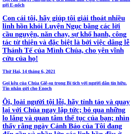
gởi E-nốch
Con cái tôi, hãy giúp tôi giải thoát nhiều
linh hồn khỏi Luyện Ngục bằng các lời
cầu nguyện, năn chay, sự khổ hạnh, công
tác từ thiện và đặc biệt là bởi việc dâng lễ
Thánh Tế của Mình Chúa, cho yên vĩnh
cửu của họ!
Thứ Hai, 14 tháng 6, 2021
Gọi kêu của Chúa Giê-su trong Bí tích với người dân tín hữu.
Tin nhắn gửi cho Enoch
Ôi, loài người tội lỗi, hãy tỉnh táo và quay
lại với Chúa ngay lập tức; bỏ qua những
lo lắng và quan tâm thế tục của bạn; nhìn
thấy rằng ngày Cảnh Báo của Tôi đang
đến gần và phần lớn các linh hồn đều ở