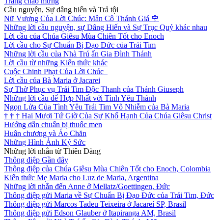
Trang chào mừng
Cầu nguyện, Sự dâng hiến và Trả tội
Nữ Vương Của Lời Chúc: Mân Cô Thánh Giá
🌹
Những lời cầu nguyện, sự Dâng Hiến và Sự Trục Quỷ khác nhau
Lời cầu của Chúa Giêsu Mùa Chiên Tốt cho Enoch
Lời cầu cho Sự Chuẩn Bị Đạo Đức của Trái Tim
Những lời cầu của Nhà Trú ẩn Gia Đình Thánh
Lời cầu từ những Kiến thức khác
Cuộc Chinh Phạt Của Lời Chúc
Lời cầu của Bà Maria ở Jacarei
Sự Thờ Phục vụ Trái Tim Độc Thanh của Thánh Giuseph
Những lời cầu để Hợp Nhất với Tình Yêu Thánh
Ngọn Lửa Của Tình Yêu Trái Tim Vô Nhiễm của Bà Maria
†
†
†
Hai Mươi Tứ Giờ Của Sự Khổ Hạnh Của Chúa Giêsu Christ
Hướng dẫn chuẩn bị thuốc men
Huân chương và Áo Chăn
Những Hình Ảnh Ký Sức
Những lời nhắn từ Thiên Đàng
Thông điệp Gần đây
Thông điệp của Chúa Giêsu Mùa Chiên Tốt cho Enoch, Colombia
Kiến thức Mẹ Maria cho Luz de Maria, Argentina
Những lời nhắn đến Anne ở Mellatz/Goettingen, Đức
Thông điệp gửi Maria về Sự Chuẩn Bị Đạo Đức của Trái Tim, Đức
Thông điệp gửi Marcos Tadeu Teixeira ở Jacareí SP, Brasil
Thông điệp gửi Edson Glauber ở Itapiranga AM, Brasil