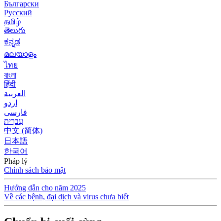
Български
Русский
தமிழ்
తెలుగు
ಕನ್ನಡ
മലയാളം
ไทย
বাংলা
हिंदी
العربية
اردو
فارسی
עִברִית
中文 (简体)
日本語
한국어
Pháp lý
Chính sách bảo mật
Hướng dẫn cho năm 2025
Về các bệnh, đại dịch và virus chưa biết