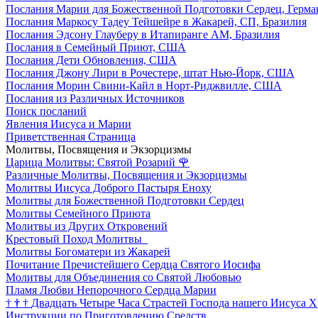
Послания Марии для Божественной Подготовки Сердец, Герма
Послания Маркосу Тадеу Тейшейре в Жакарей, СП, Бразилия
Послания Эдсону Глауберу в Итапиранге AM, Бразилия
Послания в Семейный Приют, США
Послания Дети Обновления, США
Послания Джону Лири в Рочестере, штат Нью-Йорк, США
Послания Морин Свини-Кайл в Норт-Риджвилле, США
Послания из Различных Источников
Поиск посланий
Явления Иисуса и Марии
Приветственная Страница
Молитвы, Посвящения и Экзорцизмы
Царица Молитвы: Святой Розарий
🌹
Различные Молитвы, Посвящения и Экзорцизмы
Молитвы Иисуса Доброго Пастыря Еноху
Молитвы для Божественной Подготовки Сердец
Молитвы Семейного Приюта
Молитвы из Других Откровений
Крестовый Поход Молитвы
Молитвы Богоматери из Жакарей
Почитание Пречистейшего Сердца Святого Иосифа
Молитвы для Объединения со Святой Любовью
Пламя Любви Непорочного Сердца Марии
†
†
†
Двадцать Четыре Часа Страстей Господа нашего Иисуса Х
Инструкции по Приготовлению Средств