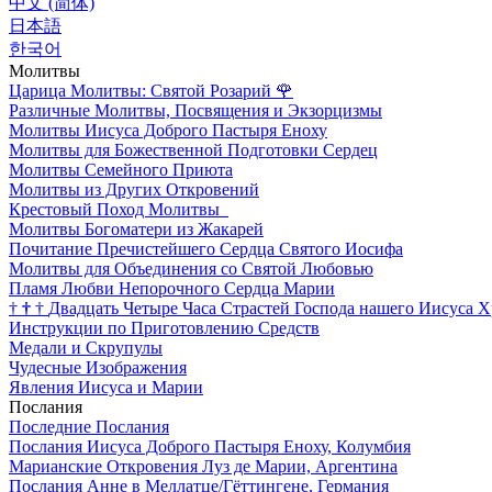
中文 (简体)
日本語
한국어
Молитвы
Царица Молитвы: Святой Розарий
🌹
Различные Молитвы, Посвящения и Экзорцизмы
Молитвы Иисуса Доброго Пастыря Еноху
Молитвы для Божественной Подготовки Сердец
Молитвы Семейного Приюта
Молитвы из Других Откровений
Крестовый Поход Молитвы
Молитвы Богоматери из Жакарей
Почитание Пречистейшего Сердца Святого Иосифа
Молитвы для Объединения со Святой Любовью
Пламя Любви Непорочного Сердца Марии
†
†
†
Двадцать Четыре Часа Страстей Господа нашего Иисуса Х
Инструкции по Приготовлению Средств
Медали и Скрупулы
Чудесные Изображения
Явления Иисуса и Марии
Послания
Последние Послания
Послания Иисуса Доброго Пастыря Еноху, Колумбия
Марианские Откровения Луз де Марии, Аргентина
Послания Анне в Меллатце/Гёттингене, Германия