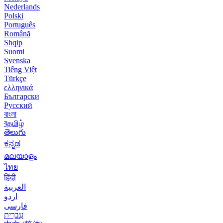
Nederlands
Polski
Português
Română
Shqip
Suomi
Svenska
Tiếng Việt
Türkçe
ελληνικά
Български
Русский
বাংলা
বதமிழ்
తెలుగు
ಕನ್ನಡ
മലയാളം
ไทย
हिंदी
العربية
اردو
فارسی
עִברִית