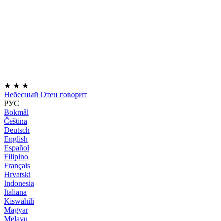
★
★
★
Небесный Отец говорит
РУС
Bokmål
Čeština
Deutsch
English
Español
Filipino
Français
Hrvatski
Indonesia
Italiana
Kiswahili
Magyar
Melayu