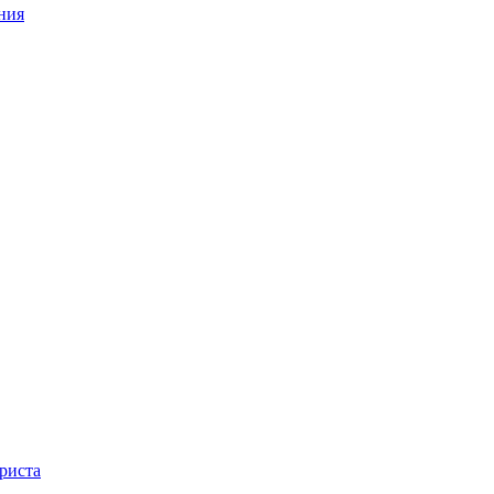
ния
риста