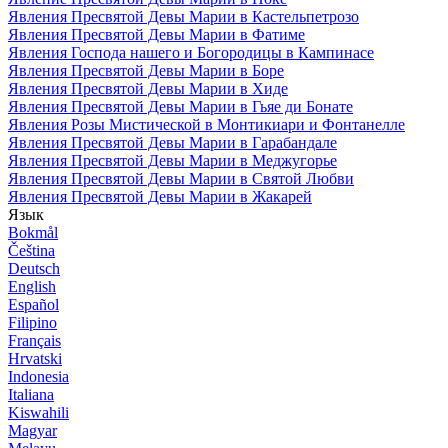
Явления Пресвятой Девы Марии в Кастельпетрозо
Явления Пресвятой Девы Марии в Фатиме
Явления Господа нашего и Богородицы в Кампинасе
Явления Пресвятой Девы Марии в Боре
Явления Пресвятой Девы Марии в Хиде
Явления Пресвятой Девы Марии в Гьяе ди Бонате
Явления Розы Мистической в Монтикиари и Фонтанелле
Явления Пресвятой Девы Марии в Гарабандале
Явления Пресвятой Девы Марии в Меджугорье
Явления Пресвятой Девы Марии в Святой Любви
Явления Пресвятой Девы Марии в Жакарей
Язык
Bokmål
Čeština
Deutsch
English
Español
Filipino
Français
Hrvatski
Indonesia
Italiana
Kiswahili
Magyar