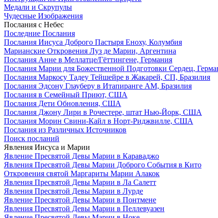
Медали и Скрупулы
Чудесные Изображения
Послания с Небес
Последние Послания
Послания Иисуса Доброго Пастыря Еноху, Колумбия
Марианские Откровения Луз де Марии, Аргентина
Послания Анне в Меллатце/Гёттингене, Германия
Послания Марии для Божественной Подготовки Сердец, Герма
Послания Маркосу Тадеу Тейшейре в Жакарей, СП, Бразилия
Послания Эдсону Глауберу в Итапиранге AM, Бразилия
Послания в Семейный Приют, США
Послания Дети Обновления, США
Послания Джону Лири в Рочестере, штат Нью-Йорк, США
Послания Морин Свини-Кайл в Норт-Риджвилле, США
Послания из Различных Источников
Поиск посланий
Явления Иисуса и Марии
Явление Пресвятой Девы Марии в Караваджо
Явления Пресвятой Девы Марии Доброго События в Кито
Откровения святой Маргариты Марии Алакок
Явления Пресвятой Девы Марии в Ла Салетт
Явления Пресвятой Девы Марии в Лурде
Явление Пресвятой Девы Марии в Понтмене
Явления Пресвятой Девы Марии в Пеллевуазен
Явление Пресвятой Девы Марии в Ноке