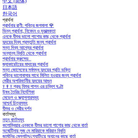
中文 (简体)
日本語
한국어
প্রার্থনা
প্রার্থনার রাণী: পবিত্র জপমালা
🌹
ভিন্ন প্রার্থনা, নিবেদন ও দূতাত্মকতা
এনকে যীশুর ভালো পাশোর কাছ থেকে প্রার্থনা
হৃদয়ের দিব্য প্রস্তুতি জন্য প্রার্থনা
সন্ত দিব্য আশ্র্যের প্রার্থনা
অন্যান্য বিবৃতি থেকে প্রার্থনা
প্রার্থনার ক্রুসেড
জ্যাকারেইয়ের মাদারের প্রার্থনা
সন্ত জোসেফের সর্বশুদ্ধ হৃদয়ের প্রতি ভক্তি
পবিত্র ভালোবাসার সাথে মিলিত হওয়ার জন্য প্রার্থনা
মেরীর অপরিবর্তনীয় হৃদয়ের আগুন
†
†
†
প্রভু যিশুর পাশন এর চব্বিশ ঘণ্টা
উষধ তৈরির নির্দেশিকা
মেডেল ও স্ক্যাপুলারসমূহ
আশ্চর্য চিত্রসমূহ
যীশুর ও মেরীর দর্শন
বার্তাসমূহ
নতুন বার্তাসমূহ
কলোম্বিয়ার এনককে যীশুর ভালো পাশোর কাছ থেকে বার্তা
অর্জেন্টিনায় লুজ দে মারিয়াকে মরিয়ান বিবৃতি
জার্মানির মেল্লাট্‌স/গ্যোটিংয়ে অ্যানের কাছে বার্তা