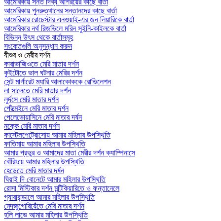
আমেরিকায় সন্ত দিব্য আশ্রয়ের কাছে বার্তা
আমেরিকায় পুনরুত্থানের সন্তানদের কাছে বার্তা
আমেরিকার রোচেস্টার এনওয়াই-এর জন লিয়ারিকে বার্তা
আমেরিকার নর্থ রিজভিলে মরিন সুইনি-কাইলকে বার্তা
বিভিন্ন উৎস থেকে বার্তাসমূহ
সংকেতগুলি অনুসন্ধান করুন
যীশুর ও মেরীর দর্শন
কারাভাজিওতে মেরি মাতার দর্শন
কুইটোতে ভাল ঘটনার মেরির দর্শন
সেন্ট মার্গারেট ম্যারি আলাকোককে রোভিলেশন
লা সালেতে মেরি মাতার দর্শন
লুর্দসে মেরি মাতার দর্শন
পোঁত্মেইনে মেরি মাতার দর্শন
পেলেভোয়াসিনে মেরি মাতার দর্ষন
নক্কে মেরি মাতার দর্শন
কাস্টেলপেট্রোসোয় আমার মহিলার উপস্থিতি
ফাতিমায় আমার মহিলার উপস্থিতি
আমার প্রভুর ও আমাদের মাতা মেরীর দর্শন ক্যাম্পিনাসে
বোঁরিংয়ে আমার মহিলার উপস্থিতি
হেডেতে মেরি মাতার দর্ষন
ঘিয়াই দি বোনেটে আমার মহিলার উপস্থিতি
রোসা মিস্টিকার দর্শন মন্টিকিয়ারিতে ও ফন্তানেলে
গ্যারাবান্ডালে আমার মহিলার উপস্থিতি
মেদজুগোরিয়েঁতে মেরি মাতার দর্শন
হলি লাভে আমার মহিলার উপস্থিতি