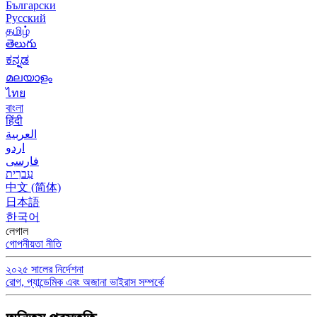
Български
Русский
தமிழ்
తెలుగు
ಕನ್ನಡ
മലയാളം
ไทย
বাংলা
हिंदी
العربية
اردو
فارسی
עִברִית
中文 (简体)
日本語
한국어
লেগাল
গোপনীয়তা নীতি
২০২৫ সালের নির্দেশনা
রোগ, প্যান্ডেমিক এবং অজানা ভাইরাস সম্পর্কে