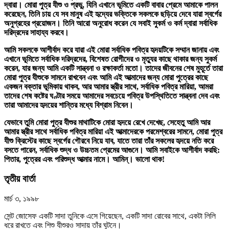
দ্বারা। মোরা পুত্র যীশু ও প্রভু, যিনি এখানে ভূমিতে একটি বাবার প্রেমে আমাকে পালন
করেছেন, তিনি চায় যে সব মানুষ এই হৃদ্যের ভক্তিকে সকলকে ছড়িয়ে দেবে যারা স্বর্গের
অনুগ্রহের প্রয়োজন। তিনি আরো অনুরোধ করেন যে সবাই সুকর্ম ও কর্ম দ্বারা সর্বাধিক
দরিদ্রদের সাহায্য করবে।
আমি সকলকে আশীর্বাদ করে যারা এই মোরা সর্বাধিক পবিত্র হৃদয়টিকে সম্মান জানায় এবং
এখানে ভূমিতে সর্বাধিক দরিদ্রদের, বিশেষত রোগীদের ও মৃত্যুর কাছে থাকার জন্য সুকর্ম
করেন, যার জন্য আমি একটি সান্ত্বনা ও রক্ষাকর্তা মতো। তাদের জীবনের শেষ মুহূর্তে তারা
মোরা পুত্র যীশুকে সামনে রাখবেন এবং আমি এই আত্মাদের জন্য মোরা পুত্রের কাছে
একজন বক্তার ভূমিকায় থাকব, আর আমার স্ত্রীর সাথে, সর্বাধিক পবিত্র মারিয়া, আমরা
তাদের শেষ কষ্টের ঘণ্টার সময়ে আমাদের সবচেয়ে পবিত্র উপস্থিতিতে সান্ত্বনা দেব এবং
তারা আমাদের হৃদয়ের শান্তির মধ্যে বিশ্রাম নিবেন।
যেভাবে তুমি মোরা পুত্র যীশুর মাথাটিকে মোরা হৃদয়ে রেখে দেখেছ, সেহেতু আমি আর
আমার স্ত্রীর সাথে সর্বাধিক পবিত্র মারিয়া এই আত্মাদেরকে পরমেশ্বরের সামনে, মোরা পুত্র
যীশু ক্রিস্টের কাছে স্বর্গের গৌরবে নিয়ে যাব, যাতে তারা তাঁর সকলের হৃদয়ে নতি করে
বসতে পারেন, সর্বাধিক শুদ্ধ ও উচ্চতম প্রেমের আগুনে। আমি সবাইকে আশীর্বাদ করছি:
পিতার, পুত্রের এবং পরিশুদ্ধ আত্মার নামে। আমিন্‌। ভালো থাক!
তৃতীয় বার্তা
মার্চ ৩, ১৯৯৮
সেন্ট জোসেফ একটি সাদা তুনিকে এসে গিয়েছেন, একটি সাদা রোবের সাথে, একটা লিলি
ধরে রাখতে এবং শিশু যীশুরও সাদায় তাঁর ঘুটনে।