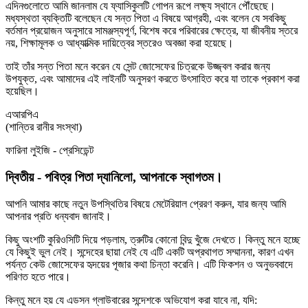
এদিনগুলোতে আমি জানলাম যে ফ্যাসিকুলটি গোপন রূপে লক্ষ্য স্থানে পৌঁছেছে।
মধ্যস্থতা ব্যক্তিটি বলেছেন যে সন্ত পিতা এ বিষয়ে আগ্রহী, এবং বলেন যে সবকিছু
বর্তমান প্রয়োজন অনুসারে সামঞ্জস্যপূর্ণ, বিশেষ করে পরিবারের ক্ষেত্রে, যা জীবনীয় স্তরে
নয়, শিক্ষামূলক ও আধ্যাত্মিক দায়িত্বের স্তরেও অবজ্ঞা করা হয়েছে।
তাই তাঁর সন্ত পিতা মনে করেন যে সেন্ট জোসেফের চিত্রকে উজ্জ্বল করার জন্য
উপযুক্ত, এবং আমাদের এই লাইনটি অনুসরণ করতে উৎসাহিত করে যা তাকে প্রকাশ করা
হয়েছিল।
এআরপিএ
(শান্তির রানীর সংস্থা)
ফারিনা লুইজি - প্রেসিডেন্ট
দ্বিতীয় - পবিত্র পিতা দ্যানিলো, আপনাকে স্বাগতম।
আপনি আমার কাছে নতুন উপস্থিতির বিষয়ে মেটেরিয়াল প্রেরণ করুন, যার জন্য আমি
আপনার প্রতি ধন্যবাদ জানাই।
কিছু অংশটি কুরিওসিটি দিয়ে পড়লাম, ত্রুটির কোনো বিন্দু খুঁজে দেখতে। কিন্তু মনে হচ্ছে
যে কিছুই ভুল নেই। সন্দেহের ছায়া নেই যে এটি একটি অপ্রথাগত সম্মাননা, কারণ এখন
পর্যন্ত কেউ জোসেফের হৃদয়ের পূজার কথা চিন্তা করেনি। এটি ফিকশন ও অনুভববাদে
পরিণত হতে পারে।
কিন্তু মনে হয় যে এডসন গ্লাউবারের সন্দেশকে অভিযোগ করা যাবে না, যদি: