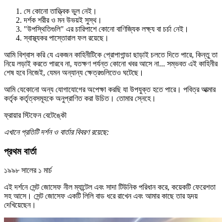
সে কোনো তাত্ত্বিক ভুল নেই।
দর্শক শরীর ও মন উভয়ই সুস্থ।
"উপস্থিতিগুলি" এর চারিপাশে কোনো বাণিজ্যিক লক্ষ্য বা চর্চা নেই।
স্বাস্থ্যকর পাস্তোরাল ফল রয়েছে।
আমি বিশ্বাস করি যে একজন কাহিনীটিকে প্রোপাগান্ডা ছাড়াই চলতে দিতে পারে, কিন্তু তা
নিয়ে লড়াই করতে পারবে না, যতক্ষণ পর্যন্ত কোনো খবর আসে না... সম্ভবত এই কাহিনীর
শেষ হবে নিজেই, যেমন অন্যান্য ক্ষেত্রগুলিতেও ঘটেছে।
আমি যেকোনো অন্য যোগাযোগের অপেক্ষা করছি যা উপযুক্ত হতে পারে। পবিত্র আত্মার
কর্তৃক কর্তৃত্বসমূহকে অনুপ্রাণিত করা উচিত। তোমার স্নেহে।
ফ্রায়ার স্টিফেন বেটেঙ্কৌ
এখানে প্রতিটি দর্শন ও বার্তার বিবরণ রয়েছে:
প্রথম বার্তা
১৯৯৮ সালের ১ মার্চ
এই দর্শনে সেন্ট জোসেফ নীল ম্যান্টেল এবং সাদা টিউনিক পরিধান করে, কয়েকটি ফেরেশতা
সহ আসে। সেন্ট জোসেফ একটি লিলি বাড ধরে রাখেন এবং আমার কাছে তার হৃদয়
দেখিয়েছেন।