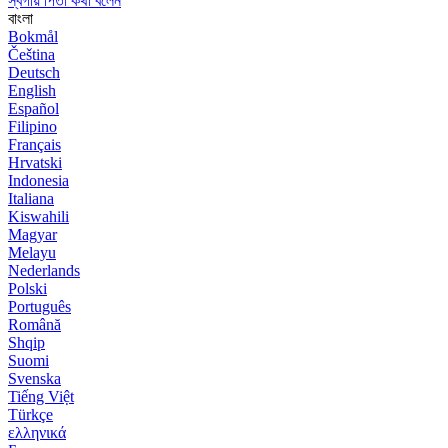
স্বর্গীয় পিতা কথা বলেন
বাংলা
Bokmål
Čeština
Deutsch
English
Español
Filipino
Français
Hrvatski
Indonesia
Italiana
Kiswahili
Magyar
Melayu
Nederlands
Polski
Português
Română
Shqip
Suomi
Svenska
Tiếng Việt
Türkçe
ελληνικά