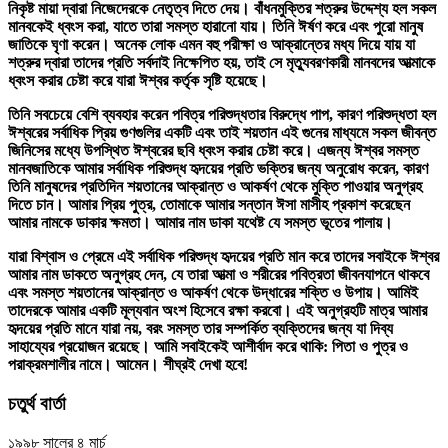
নিকৃষ্ট মায়া দ্বারা নিজেদেরকে নেতৃত্ব দিতে দেয়। বাঁধনমুক্তির শত্রুর উদ্দেশ্য হল সকল
মানবকেই ধ্বংস করা, যাতে তারা সমস্ত হারানো যায়। তিনি ঈর্ষণ করে এবং পুরো মানুষ
জাতিকে ঘৃণা করেন। অনেক লোক এমন বহু পরীক্ষা ও আক্রান্তের মধ্য দিয়ে যায় যা
শত্রুর দ্বারা তাদের প্রতি সর্বদাই নিক্ষেপিত হয়, তাই সে মৃত্যুবরণকারী মানবদের আত্মাকে
ধ্বংস করার চেষ্টা করে যারা ঈশ্বর কর্তৃক সৃষ্টি হয়েছে।
তিনি সবচেয়ে বেশি ব্যবহার করেন পবিত্র পরিশুদ্ধতার বিরুদ্ধে পাপ, কারণ পরিশুদ্ধতা হল
ঈশ্বরের সর্বাধিক প্রিয় গুণগুলির একটি এবং তাই শয়তান এই গুনের মাধ্যমে সকল জীবন্ত
জিনিসের মধ্যে উপস্থিত ঈশ্বরের ছবি ধ্বংস করার চেষ্টা করে। এজন্য ঈশ্বর সমস্ত
মানবজাতিকে আমার সর্বাধিক পরিশুদ্ধ হৃদয়ের প্রতি ভক্তির জন্য অনুরোধ করেন, কারণ
তিনি মানুষদের প্রতিদিন শয়তানের আক্রান্ত ও আকর্ষণ থেকে মুক্তি পাওয়ার অনুগ্রহ
দিতে চান। আমার প্রিয় পুত্র, তোমাকে আমার সন্তান ঈসা মাসীহ প্রকাশ করেছেন
আমার নামকে ডাকার ক্ষমতা। আমার নাম ডাকা যথেষ্ট যে সমস্ত ভূতের পালায়।
যারা বিশ্বাস ও প্রেমে এই সর্বাধিক পরিশুদ্ধ হৃদয়ের প্রতি মান করে তাদের সবাইকে ঈশ্বর
আমার নাম ডাকতে অনুগ্রহ দেন, যে তারা আত্মা ও শরীরের পবিত্রতা জীবনযাপনে থাকবে
এবং সমস্ত শয়তানের আক্রান্ত ও আকর্ষণ থেকে উদ্ধারের শক্তি ও উপায়। আমিই
তাদেরকে আমার একটি মূল্যবান অংশ হিসেবে রক্ষা করবো। এই অনুগ্রহটি মাত্র আমার
হৃদয়ের প্রতি মানে যারা নয়, বরং সমস্ত তার সম্পর্কিত ব্যক্তিদের জন্য যা দিব্য
সাহায্যের প্রয়োজন রয়েছে। আমি সবাইকেই আশীর্বাদ করে থাকি: পিতা ও পুত্র ও
পরাক্রমশালীর নামে। আমেন। শীঘ্রই দেখা হবে!
চতুর্থ বার্তা
১৯৯৮ সালের ৪ মার্চ