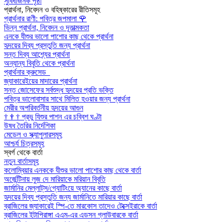
সুবিধাজনক পৃষ্ঠা
প্রার্থনা, নিবেদন ও বহিষ্কারের রীতিসমূহ
প্রার্থনার রাণী: পবিত্র জপমালা
🌹
ভিন্ন প্রার্থনা, নিবেদন ও দূতাত্মকতা
এনকে যীশুর ভালো পাশোর কাছ থেকে প্রার্থনা
হৃদয়ের দিব্য প্রস্তুতি জন্য প্রার্থনা
সন্ত দিব্য আশ্র্যের প্রার্থনা
অন্যান্য বিবৃতি থেকে প্রার্থনা
প্রার্থনার ক্রুসেড
জ্যাকারেইয়ের মাদারের প্রার্থনা
সন্ত জোসেফের সর্বশুদ্ধ হৃদয়ের প্রতি ভক্তি
পবিত্র ভালোবাসার সাথে মিলিত হওয়ার জন্য প্রার্থনা
মেরীর অপরিবর্তনীয় হৃদয়ের আগুন
†
†
†
প্রভু যিশুর পাশন এর চব্বিশ ঘণ্টা
উষধ তৈরির নির্দেশিকা
মেডেল ও স্ক্যাপুলারসমূহ
আশ্চর্য চিত্রসমূহ
স্বর্গ থেকে বার্তা
নতুন বার্তাসমূহ
কলোম্বিয়ার এনককে যীশুর ভালো পাশোর কাছ থেকে বার্তা
অর্জেন্টিনায় লুজ দে মারিয়াকে মরিয়ান বিবৃতি
জার্মানির মেল্লাট্‌স/গ্যোটিংয়ে অ্যানের কাছে বার্তা
হৃদয়ের দিব্য প্রস্তুতি জন্য জার্মানিতে মারিয়ার কাছে বার্তা
ব্রাজিলের জ্যাকারেই স্পি-তে মারকোস তাদেও টেক্সেইরাকে বার্তা
ব্রাজিলের ইটাপিরাঙ্গা এএম-এর এডসন গ্লাউবারকে বার্তা