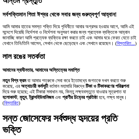
অন্তিম প্রস্তুতি
সর্বশক্তিমান পিতা ঈশ্বর থেকে সবার জন্য গুরুত্বপূর্ণ আহ্বান!
আমি আমার হাতের সমস্ত শক্তি দিয়ে পৃথিবীতে আবার অগ্রসর হওয়ার আগে, আমি এই
সন্দেশে দিয়েছি নির্দেশনা ও নির্দেশনা অনুসরণ করার জন্য প্রত্যেক ব্যক্তিকে আহ্বান
জানাচ্ছি কারণ আমি প্রত্যেক ব্যক্তির রক্ষা করতে চাই এবং আমার ঘরে ফেরত যেতে চাই
যেখানে তিনি/তিনি আসেন, সেখান থেকে ছেড়েছেন এবং সেখানে রয়েছেন।
(
বিস্তারিত...
)
লাল রঙের সতর্কতা
আমাদের স্বাধীনতার, আমাদের অস্তিত্বের সমাপ্তি
নতুন বিশ্ব ক্রম
যা আমার শত্রুকে সেবা করে ইতোমধ্যে জগতকে দখল করতে শুরু
করেছে, এর
অত্যাচারী কর্মসূচী
বর্তমান মহামারি বিরুদ্ধে
টিকা ও টিকাকরণের পরিকল্পনা
দিয়ে শুরু হয়েছে; এই টিকারা সমাধান নয়, কিন্তু লক্ষ্যবস্তুতে যাওয়ার সূত্রপাত যা
হলোকাস্ট
,
মৃত্যু
,
ট্রান্সহিউমানিজম
এবং
প্রাণীর চিহ্নের প্রতিষ্ঠা
হবে, লক্ষ্য মানুষ।
(
বিস্তারিত
)
সন্ত জোসেফের সর্বশুদ্ধ হৃদয়ের প্রতি
ভক্তি