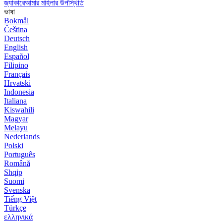
জ্যাকারেআমার মহিলার উপস্থিতি
ভাষা
Bokmål
Čeština
Deutsch
English
Español
Filipino
Français
Hrvatski
Indonesia
Italiana
Kiswahili
Magyar
Melayu
Nederlands
Polski
Português
Română
Shqip
Suomi
Svenska
Tiếng Việt
Türkçe
ελληνικά