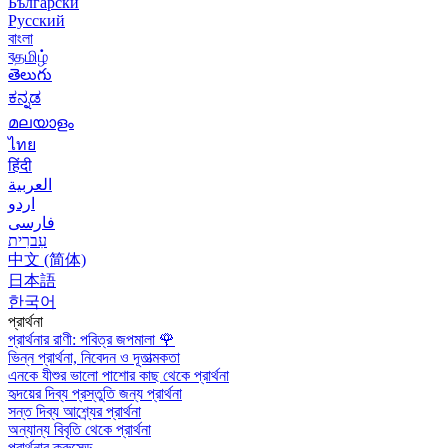
Български
Русский
বাংলা
বதமிழ்
తెలుగు
ಕನ್ನಡ
മലയാളം
ไทย
हिंदी
العربية
اردو
فارسی
עִברִית
中文 (简体)
日本語
한국어
প্রার্থনা
প্রার্থনার রাণী: পবিত্র জপমালা
🌹
ভিন্ন প্রার্থনা, নিবেদন ও দূতাত্মকতা
এনকে যীশুর ভালো পাশোর কাছ থেকে প্রার্থনা
হৃদয়ের দিব্য প্রস্তুতি জন্য প্রার্থনা
সন্ত দিব্য আশ্র্যের প্রার্থনা
অন্যান্য বিবৃতি থেকে প্রার্থনা
প্রার্থনার ক্রুসেড