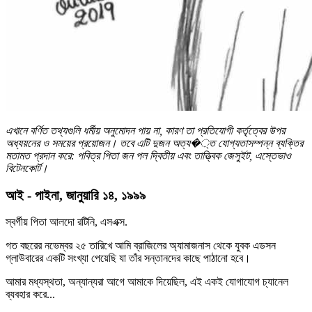
এখানে বর্ণিত তথ্যগুলি ধর্মীয় অনুমোদন পায় না, কারণ তা প্রতিযোগী কর্তৃত্বের উপর
অধ্যয়নের ও সময়ের প্রয়োজন। তবে এটি দুজন অত্য�্ত যোগ্যতাসম্পন্ন ব্যক্তির
মতামত প্রদান করে: পবিত্র পিতা জন পল দ্বিতীয় এবং তাত্ত্বিক জেসুইট, এস্তেভাও
বিটেনকোর্ট।
আই - পাইনা, জানুয়ারি ১৪, ১৯৯৯
স্বর্গীয় পিতা আলদো রটিনি, এসএক্স.
গত বছরের নভেম্বর ২৫ তারিখে আমি ব্রাজিলের অ্যামাজনাস থেকে যুবক এডসন
গ্লাউবারের একটি সংখ্যা পেয়েছি যা তাঁর সন্তানদের কাছে পাঠানো হবে।
আমার মধ্যস্থতা, অন্যান্যরা আগে আমাকে দিয়েছিল, এই একই যোগাযোগ চ্যানেল
ব্যবহার করে...