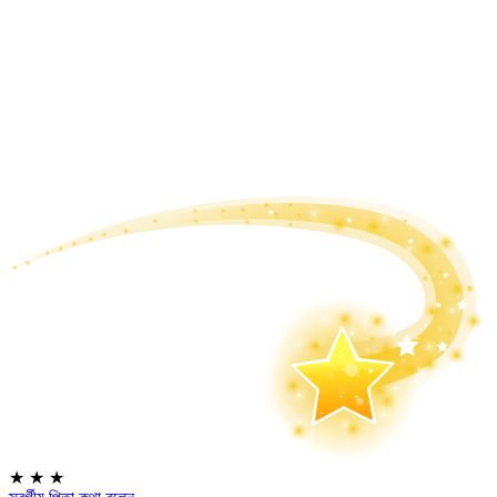
★
★
★