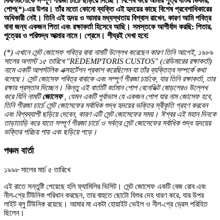
কিরণগুলোকে সম্পূর্ণ গীরজা চার্চে ছড়িয়ে দিচ্ছে। বিশেষ করে আমার পুত্র যীশুর ভিকার,
পোপ(*)-এর উপর। তাঁর মতো কোনো ব্যক্তি এই হৃদয়ের কাছে বিশেষ প্রবেশাধিকারের
অধিকারী নেই। তিনি এই হৃদয় ও আমার মধ্যস্থতায় বিশ্বাস রাখেন, কারণ আমি পবিত্র
বাবা জন্য একজন পিতা এবং রক্ষাকর্তা হিসেবে আছি। সমস্তকে আশীর্বাদ করছি: পিতার,
পুত্রের ও পরিশুদ্ধ আত্মার নামে। প্রেমে। শীঘ্রই দেখা হবে!
(*) এখানে সেন্ট জোসেফ পবিত্র বাবা নামটি উল্লেখ করেছেন কারণ তিনি আগেই, ১৯৮৯
সালের অগাস্ট ১৫ তারিখে "REDEMPTORIS CUSTOS" (রেডিমারের রক্ষাকর্তা)
নামে একটি আপস্টলিক এক্সহর্টেশন প্রকাশ করেছিলেন যা তাঁর ব্যক্তিত্ব সম্পর্কে কথা
বলেছে। সেন্ট জোসেফ পবিত্র বাবাকে এবং সম্পূর্ণ গীরজা চার্চকে, যার তিনি রক্ষাকর্তা, তার
রক্ষার প্রস্তাব দিচ্ছেন। কিন্তু এই বার্তাটি বর্তমান পোপ বেনেডিক্ট ষোড়শেরও উল্লেখ
করে যিনি নামটি
জোসেফ
, যেমন একটি পূর্বাভাস যে একজন পোপ যার নাম জোসেফ হবে,
তিনি গীরজা চার্চে সেন্ট জোসেফের সর্বাধিক শুদ্ধ হৃদয়ের ভক্তির স্বীকৃতি গ্রহণ করবেন
এবং বিশ্বব্যাপী ছড়িয়ে দেবেন, কারণ এটি সেন্ট জোসেফের সময়। ঈশ্বর এই মহান দিনকে
তাড়াতাড়ি করে যাতে সম্পূর্ণ গীরজা চার্চে ও সর্বত্র সেন্ট জোসেফের সর্বাধিক শুদ্ধ হৃদয়ের
ভক্তির পরিচয় পায় এবং ছড়িয়ে পড়ে।
পঞ্চম বার্তা
১৯৯৮ সালের মার্চ ৫ তারিখে
এই রাতে সন্তুষ্টি পেয়েছে হলি ফ্যামিলির ভিসিট। সেন্ট জোসেফ একটি বেজ রোব এবং
নীল-গ্রে টিউনিক পরিধান করছেন, তার বাহুতে ছোটো যিশুর দেহ ধারণ করে, যার উপর
লাইট ব্লু টিউনিক রয়েছে। আমার মা একটা হোয়াইট ভেইল ও নীল-গ্রে ড্রেস পরিহিত
ছিলেন।