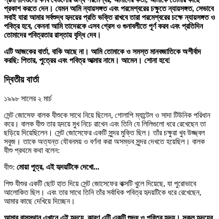
প্রকাশ করতে দেন। যেমন আমি ন্যায়সঙ্গত এবং পরমেশ্বরের চক্ষুতে ন্যায়সঙ্গত, সেভাবে
সবাই যারা আমার সর্বশুদ্ধ হৃদয়ের প্রতি ভক্তি রাখবে তারা পরমেশ্বরের চক্ষে ন্যায়সঙ্গত ও
পবিত্র হবে, কেননা আমি তাদেরকে এসব গ্রেস ও গুনাবলীতে পূর্ণ করব এবং প্রতিদিন
তোমাদের পবিত্রতার রাস্তায় বৃদ্ধি দেব।
এটি আজকের বার্তা, বাকি আছে না। আমি তোমাকে ও সমস্ত মানবজাতিকে অশীর্বাদ
করছি: পিতার, পুত্রের এবং পবিত্র আত্মার নামে। আমেন। শোনা হবে!
দ্বিতীয় বার্তা
১৯৯৮ সালের ২ মার্চ
সেন্ট জোসেফ বালক যীশুকে সাথে নিয়ে ছিলেন, গোলাপি ম্যান্টেল ও সাদা টিউনিক পরিধান
করে। বালক যীশু তার হৃদয়ে মুখ নিচে রাখেন এবং তিনি যে লিলিগুলো ধরে রেখেছেন তা
ছড়িয়ে দিয়েছিলেন। সেন্ট জোসেফের একটি সুন্দর মুক্তি ছিল। তাঁর চক্ষুরা খুব উজ্জ্বল
সবুজ। তাকে অত্যন্ত যৌবনময় ও বর্ণনা করা অসম্ভব সুন্দর দেখতে হয়েছিল। বালক
যীশু প্রথমে কথা বলেন:
যীশু:
মোয়া পুত্র, এই হৃদয়টিকে দেখো...
শিশু যীশুর একটি ছোট হাত দিয়ে সেন্ট জোসেফের বাক্সটি খুলে দিয়েছে, যা পুরোভাবে
আলোকিত ছিল। এবং তার সাথে তিনি তাঁর সর্বাধিক পবিত্র হৃদয়টিকে ধরে রেখেছেন,
আমার কাছে দেখিয়ে দিচ্ছেন।
আমার বাসস্থান এখানে এই হৃদয়ে, কারণ এটি একটি শুদ্ধ ও পবিত্র হৃদয়। সকল হৃদয়ের