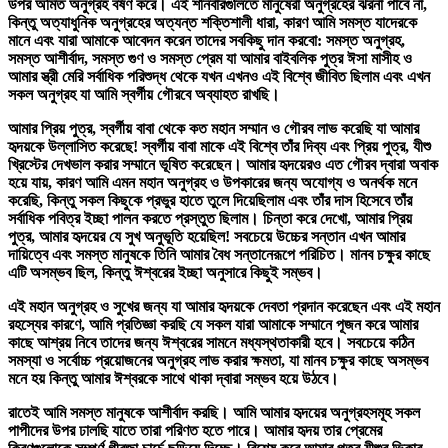
উপর অমিত অনুগ্রহ বর্ষণ করে। এই শনিবারগুলিতে মানুষেরা অনুগ্রহের ঝরনা পাবে না,
কিন্তু অত্যাধুনিক অনুগ্রহের অত্যন্ত শক্তিশালী ধারা, কারণ আমি সমস্ত যাদেরকে
মানে এবং যারা আমাকে আবেদন করেন তাদের সবকিছু দান করবো: সমস্ত অনুগ্রহ,
সমস্ত আশীর্বাদ, সমস্ত গুণ ও সমস্ত প্রেম যা আমার বাইবলিক পুত্র ঈসা মাসীহ ও
আমার স্ত্রী মেরি সর্বাধিক পরিশুদ্ধ থেকে যখন এখনও এই বিশ্বে জীবিত ছিলাম এবং এখন
সকল অনুগ্রহ যা আমি স্বর্গীয় গৌরবে অব্যাহত রাখছি।
আমার প্রিয় পুত্র, স্বর্গীয় বাবা থেকে কত মহান সম্মান ও গৌরব লাভ করেছি যা আমার
হৃদয়কে উল্লাসিত করেছে! স্বর্গীয় বাবা মাকে এই বিশ্বে তাঁর দিব্য এবং প্রিয় পুত্র, যীশু
খ্রিস্টের দেখভাল করার সম্মানে ভূষিত করেছেন। আমার হৃদয়েরও এত গৌরব দ্বারা অবাক
হয়ে যায়, কারণ আমি এমন মহান অনুগ্রহ ও উপকারের জন্য অযোগ্য ও অনর্থক মনে
করেছি, কিন্তু সকল কিছুকে প্রভুর হাতে তুলে দিয়েছিলাম এবং তাঁর দাস হিসেবে তাঁর
সর্বাধিক পবিত্র ইচ্ছা পালন করতে প্রস্তুত ছিলাম। চিন্তা করে দেখো, আমার প্রিয়
পুত্র, আমার হৃদয়ের যে সুখ অনুভূতি হয়েছিল! সবচেয়ে উচ্চের সন্তান এখন আমার
দায়িত্বে এবং সমস্ত মানুষকে তিনি আমার বৈধ সন্তানেরূপে পরিচিত। মানব চক্ষুর কাছে
এটি অসম্ভব ছিল, কিন্তু ঈশ্বরের ইচ্ছা অনুসারে কিছুই সম্ভব।
এই মহান অনুগ্রহ ও সুখের জন্য যা আমার হৃদয়কে দেবতা প্রদান করেছেন এবং এই মহান
রহস্যের কারণে, আমি প্রতিজ্ঞা করছি যে সকল যারা আমাকে সম্মানে পূজন করে আমার
কাছে আশ্রয় নিবে তাদের জন্য ঈশ্বরের সামনে মধ্যস্থতাকারী হবে। সবচেয়ে কঠিন
সমস্যা ও সর্বোচ্চ প্রয়োজনের অনুগ্রহ লাভ করার ক্ষমতা, যা মানব চক্ষুর কাছে অসম্ভব
মনে হয় কিন্তু আমার ঈশ্বরকে সাথে থাকা দ্বারা সম্ভব হয়ে উঠবে।
রাতেই আমি সমস্ত মানুষকে আশীর্বাদ করছি। আমি আমার হৃদয়ের অনুগ্রহসমূহ সকল
পাপীদের উপর ঢালছি যাতে তারা পরিণত হতে পারে। আমার হৃদয় তার প্রেমের