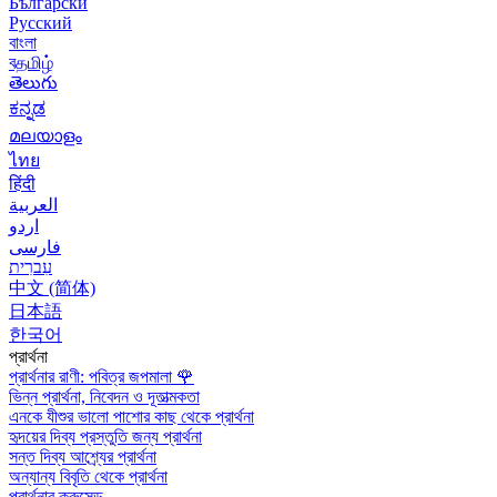
Български
Русский
বাংলা
বதமிழ்
తెలుగు
ಕನ್ನಡ
മലയാളം
ไทย
हिंदी
العربية
اردو
فارسی
עִברִית
中文 (简体)
日本語
한국어
প্রার্থনা
প্রার্থনার রাণী: পবিত্র জপমালা
🌹
ভিন্ন প্রার্থনা, নিবেদন ও দূতাত্মকতা
এনকে যীশুর ভালো পাশোর কাছ থেকে প্রার্থনা
হৃদয়ের দিব্য প্রস্তুতি জন্য প্রার্থনা
সন্ত দিব্য আশ্র্যের প্রার্থনা
অন্যান্য বিবৃতি থেকে প্রার্থনা
প্রার্থনার ক্রুসেড