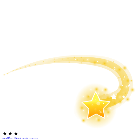
★
★
★