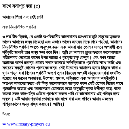
সাথে সমাপ্ত করা
(৫)
আমাদের পিতা
এবং
হেই মেরি
এবং নিম্নলিখিত প্রার্থনা
ও লর্ড যীশু ক্রিস্ট, যে একটি অপরিবর্তনীয় ভালোবাসার চমৎকারে তুমি মানুষের হৃদয়কে
তাদের আহারের জন্য দিয়েছো এবং এভাবে তাদের হৃদয়ের দিকে গিয়ে পড়ছো, আমাদের
নিম্নলিখিত প্রার্থনা শুনতে অনুগ্রহ করুন এবং আমরা যারা তোমার সামনে অপরাধী বলে
স্বীকৃতি জানাই তার জন্য ক্ষমা করে দিন। তুমি যে আপনার সুন্দর হৃদয়ের ভালোবাসাকে
পরিচালনায় নেমেছো তাদের উপর দয়াময় ও কৃষ্ণের চক্ষু ফেলুন। এবং যখন আমরা
আল্টারের আদর্শ রহস্যে তোমার সম্মান জানাতে সর্বশক্তিমানে প্রচেষ্টার সাথে আছি এবং
সবচেয়ে সন্তুষ্ট হোমেজ প্রদানের জন্য, সেই উদ্দেশ্যে আমাদের হৃদয়ে নিচুতে কাঁদা ও
ঘৃণায় পড়ুন যারা বিশ্বের প্রতিটি অংশে তুমার বিরুদ্ধে অগ্রহী মানুষদের দ্বারা সংঘটিত
হয়েছে সব ধরনের অবমাননা, উপেক্ষা, মজাক, সক্রিয়তা এবং অন্যান্য অস্বীকৃতি।
অতএব আমাদের হৃদয়ে এই দিব্য ভালোবাসাকে জাগ্রত করুন যেটি তোমার নিজের সাথে
প্রজ্জলিত হয়েছে এবং আমাদেরকে তোমারের মতো অনুভূতি দ্বারা উদ্দীপ্ত করে, যাতে
আমরা সকল কালপর্যন্ত এটিকে প্রশংসা করতে পারি যে ভালোবাসায় এই পবিত্র হৃদয়
জ্বলে। এটি আমার প্রার্থনা তোমাকে যার সাথে বাবা এবং পবিত্র আত্মার একত্বে
শাশ্বতকালের জন্য রাজ্য করছেন। আমিন্‌।
উৎস:
➥ www.rosary-prayers.eu