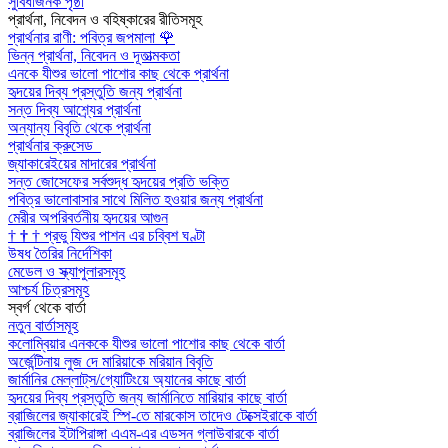
সুবিধাজনক পৃষ্ঠা
প্রার্থনা, নিবেদন ও বহিষ্কারের রীতিসমূহ
প্রার্থনার রাণী: পবিত্র জপমালা
🌹
ভিন্ন প্রার্থনা, নিবেদন ও দূতাত্মকতা
এনকে যীশুর ভালো পাশোর কাছ থেকে প্রার্থনা
হৃদয়ের দিব্য প্রস্তুতি জন্য প্রার্থনা
সন্ত দিব্য আশ্র্যের প্রার্থনা
অন্যান্য বিবৃতি থেকে প্রার্থনা
প্রার্থনার ক্রুসেড
জ্যাকারেইয়ের মাদারের প্রার্থনা
সন্ত জোসেফের সর্বশুদ্ধ হৃদয়ের প্রতি ভক্তি
পবিত্র ভালোবাসার সাথে মিলিত হওয়ার জন্য প্রার্থনা
মেরীর অপরিবর্তনীয় হৃদয়ের আগুন
†
†
†
প্রভু যিশুর পাশন এর চব্বিশ ঘণ্টা
উষধ তৈরির নির্দেশিকা
মেডেল ও স্ক্যাপুলারসমূহ
আশ্চর্য চিত্রসমূহ
স্বর্গ থেকে বার্তা
নতুন বার্তাসমূহ
কলোম্বিয়ার এনককে যীশুর ভালো পাশোর কাছ থেকে বার্তা
অর্জেন্টিনায় লুজ দে মারিয়াকে মরিয়ান বিবৃতি
জার্মানির মেল্লাট্‌স/গ্যোটিংয়ে অ্যানের কাছে বার্তা
হৃদয়ের দিব্য প্রস্তুতি জন্য জার্মানিতে মারিয়ার কাছে বার্তা
ব্রাজিলের জ্যাকারেই স্পি-তে মারকোস তাদেও টেক্সেইরাকে বার্তা
ব্রাজিলের ইটাপিরাঙ্গা এএম-এর এডসন গ্লাউবারকে বার্তা