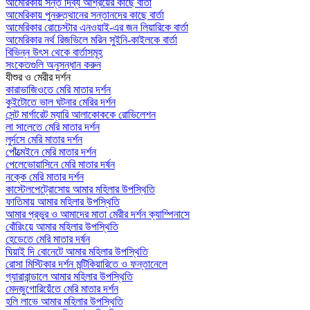
আমেরিকায় সন্ত দিব্য আশ্রয়ের কাছে বার্তা
আমেরিকায় পুনরুত্থানের সন্তানদের কাছে বার্তা
আমেরিকার রোচেস্টার এনওয়াই-এর জন লিয়ারিকে বার্তা
আমেরিকার নর্থ রিজভিলে মরিন সুইনি-কাইলকে বার্তা
বিভিন্ন উৎস থেকে বার্তাসমূহ
সংকেতগুলি অনুসন্ধান করুন
যীশুর ও মেরীর দর্শন
কারাভাজিওতে মেরি মাতার দর্শন
কুইটোতে ভাল ঘটনার মেরির দর্শন
সেন্ট মার্গারেট ম্যারি আলাকোককে রোভিলেশন
লা সালেতে মেরি মাতার দর্শন
লুর্দসে মেরি মাতার দর্শন
পোঁত্মেইনে মেরি মাতার দর্শন
পেলেভোয়াসিনে মেরি মাতার দর্ষন
নক্কে মেরি মাতার দর্শন
কাস্টেলপেট্রোসোয় আমার মহিলার উপস্থিতি
ফাতিমায় আমার মহিলার উপস্থিতি
আমার প্রভুর ও আমাদের মাতা মেরীর দর্শন ক্যাম্পিনাসে
বোঁরিংয়ে আমার মহিলার উপস্থিতি
হেডেতে মেরি মাতার দর্ষন
ঘিয়াই দি বোনেটে আমার মহিলার উপস্থিতি
রোসা মিস্টিকার দর্শন মন্টিকিয়ারিতে ও ফন্তানেলে
গ্যারাবান্ডালে আমার মহিলার উপস্থিতি
মেদজুগোরিয়েঁতে মেরি মাতার দর্শন
হলি লাভে আমার মহিলার উপস্থিতি