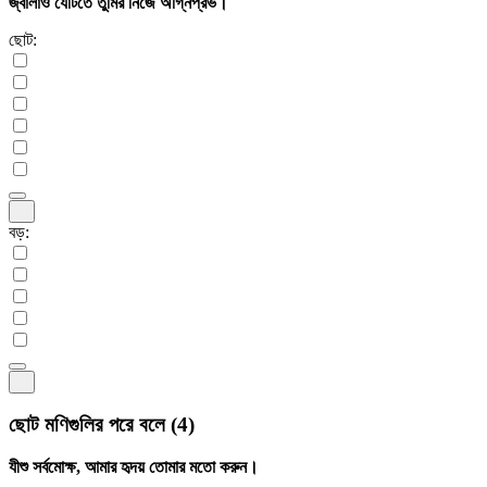
জ্বালাও যেটিতে তুমির নিজে অগ্নিপ্রভ।
ছোট:
বড়:
ছোট মণিগুলির পরে বলে
(4)
যীশু সর্বমোক্ষ, আমার হৃদয় তোমার মতো করুন।