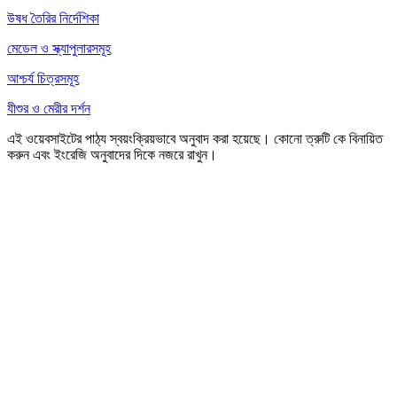
উষধ তৈরির নির্দেশিকা
মেডেল ও স্ক্যাপুলারসমূহ
আশ্চর্য চিত্রসমূহ
যীশুর ও মেরীর দর্শন
এই ওয়েবসাইটের পাঠ্য স্বয়ংক্রিয়ভাবে অনুবাদ করা হয়েছে। কোনো ত্রুটি কে বিনায়িত
করুন এবং ইংরেজি অনুবাদের দিকে নজরে রাখুন।