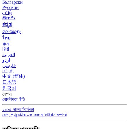
Български
Русский
தமிழ்
తెలుగు
ಕನ್ನಡ
മലയാളം
ไทย
বাংলা
हिंदी
العربية
اردو
فارسی
עִברִית
中文 (简体)
日本語
한국어
লেগাল
গোপনীয়তা নীতি
২০২৫ সালের নির্দেশনা
রোগ, প্যান্ডেমিক এবং অজানা ভাইরাস সম্পর্কে