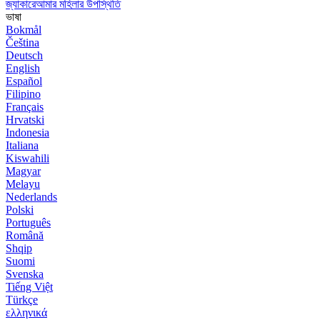
জ্যাকারেআমার মহিলার উপস্থিতি
ভাষা
Bokmål
Čeština
Deutsch
English
Español
Filipino
Français
Hrvatski
Indonesia
Italiana
Kiswahili
Magyar
Melayu
Nederlands
Polski
Português
Română
Shqip
Suomi
Svenska
Tiếng Việt
Türkçe
ελληνικά