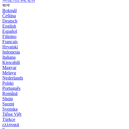
স্বর্গীয় পিতা কথা বলেন
বাংলা
Bokmål
Čeština
Deutsch
English
Español
Filipino
Français
Hrvatski
Indonesia
Italiana
Kiswahili
Magyar
Melayu
Nederlands
Polski
Português
Română
Shqip
Suomi
Svenska
Tiếng Việt
Türkçe
ελληνικά