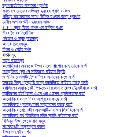
জ্যাকারেইয়ের মাদারের প্রার্থনা
সন্ত জোসেফের সর্বশুদ্ধ হৃদয়ের প্রতি ভক্তি
পবিত্র ভালোবাসার সাথে মিলিত হওয়ার জন্য প্রার্থনা
মেরীর অপরিবর্তনীয় হৃদয়ের আগুন
†
†
†
প্রভু যিশুর পাশন এর চব্বিশ ঘণ্টা
উষধ তৈরির নির্দেশিকা
মেডেল ও স্ক্যাপুলারসমূহ
আশ্চর্য চিত্রসমূহ
যীশুর ও মেরীর দর্শন
বার্তাসমূহ
নতুন বার্তাসমূহ
কলোম্বিয়ার এনককে যীশুর ভালো পাশোর কাছ থেকে বার্তা
অর্জেন্টিনায় লুজ দে মারিয়াকে মরিয়ান বিবৃতি
জার্মানির মেল্লাট্‌স/গ্যোটিংয়ে অ্যানের কাছে বার্তা
হৃদয়ের দিব্য প্রস্তুতি জন্য জার্মানিতে মারিয়ার কাছে বার্তা
ব্রাজিলের জ্যাকারেই স্পি-তে মারকোস তাদেও টেক্সেইরাকে বার্তা
ব্রাজিলের ইটাপিরাঙ্গা এএম-এর এডসন গ্লাউবারকে বার্তা
আমেরিকায় সন্ত দিব্য আশ্রয়ের কাছে বার্তা
আমেরিকায় পুনরুত্থানের সন্তানদের কাছে বার্তা
আমেরিকার রোচেস্টার এনওয়াই-এর জন লিয়ারিকে বার্তা
আমেরিকার নর্থ রিজভিলে মরিন সুইনি-কাইলকে বার্তা
বিভিন্ন উৎস থেকে বার্তাসমূহ
সংকেতগুলি অনুসন্ধান করুন
যীশুর ও মেরীর দর্শন