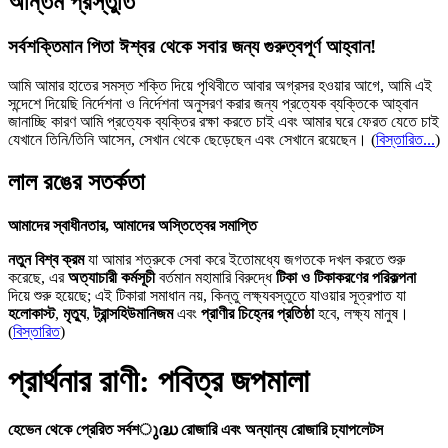
অন্তিম প্রস্তুতি
সর্বশক্তিমান পিতা ঈশ্বর থেকে সবার জন্য গুরুত্বপূর্ণ আহ্বান!
আমি আমার হাতের সমস্ত শক্তি দিয়ে পৃথিবীতে আবার অগ্রসর হওয়ার আগে, আমি এই
সন্দেশে দিয়েছি নির্দেশনা ও নির্দেশনা অনুসরণ করার জন্য প্রত্যেক ব্যক্তিকে আহ্বান
জানাচ্ছি কারণ আমি প্রত্যেক ব্যক্তির রক্ষা করতে চাই এবং আমার ঘরে ফেরত যেতে চাই
যেখানে তিনি/তিনি আসেন, সেখান থেকে ছেড়েছেন এবং সেখানে রয়েছেন।
(
বিস্তারিত...
)
লাল রঙের সতর্কতা
আমাদের স্বাধীনতার, আমাদের অস্তিত্বের সমাপ্তি
নতুন বিশ্ব ক্রম
যা আমার শত্রুকে সেবা করে ইতোমধ্যে জগতকে দখল করতে শুরু
করেছে, এর
অত্যাচারী কর্মসূচী
বর্তমান মহামারি বিরুদ্ধে
টিকা ও টিকাকরণের পরিকল্পনা
দিয়ে শুরু হয়েছে; এই টিকারা সমাধান নয়, কিন্তু লক্ষ্যবস্তুতে যাওয়ার সূত্রপাত যা
হলোকাস্ট
,
মৃত্যু
,
ট্রান্সহিউমানিজম
এবং
প্রাণীর চিহ্নের প্রতিষ্ঠা
হবে, লক্ষ্য মানুষ।
(
বিস্তারিত
)
প্রার্থনার রাণী: পবিত্র জপমালা
হেভেন থেকে প্রেরিত সর্বশുദ്ധ রোজারি এবং অন্যান্য রোজারি চ্যাপলেটস