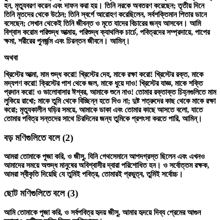
হন, মৃত্যুবরণ করেন এবং দাফন করা হয়। তিনি নরকে অবতরণ করেছেন; তৃতীয় দিনে
তিনি মৃতদের থেকে উঠেন; তিনি স্বর্গে আরোহণ করেছিলেন, সর্বশক্তিমান পিতার ডানে
বসেছেন; সেখান থেকেই তিনি জীবন্ত ও মৃতে যাদের বিচারের জন্য আসবেন। আমি
বিশ্বাস করোম পরিশুদ্ধ আত্মায়, পরিশুদ্ধ ক্যাথলিক চার্চে, পবিত্রদের সম্প্রদায়ে, পাপের
ক্ষমা, শরীরের পুনর্জন্ম এবং চিরন্তন জীবনে। আমিন্‌।
অথবা
খ্রিস্টের আত্মা, মাম শুদ্ধ করো! খ্রিস্টের দেহ, মাকে রক্ষা করো! খ্রিস্টের রক্ত, মাকে
মদ্যপণ করো! ক্রিস্টের পাশ থেকে জল, মাকে ধুয়ে দাও! খ্রিস্টের যাজ্ঞ, মাকে শক্তি
প্রদান করো! ও ভালোবাসার ঈশ্বর, আমাকে শুনে নাও! তোমার রক্তাক্ত চিহ্নগুলিতে মাম
লুকিয়ে রাখো; মাকে তুমি থেকে বিচ্ছিন্ন হতে দিও না; দুষ্ট শত্রুদের কাছ থেকে মাকে রক্ষা
করো; মৃত্যুকালীন ঘড়ির সময়ে, আমাকে ডাকা এবং তোমার কাছে আসতে বলো, যাতে
তোমার পবিত্র সন্তদের সাথে চিরদিনের জন্য তুমিকে প্রশংসা করতে পারি, আমিন্‌।
বড় মণিগুলিতে বলে
(2)
আমরা তোমাকে পূজা করি, ও জীসু, যিনি গেথসেমানে আপদগ্রস্ত ছিলেন এবং এখনও
আমাদের সময়ে অশুদ্ধ মানুষের অবিশ্বাসীর দ্বারা পরিশোধিত হন। ও সর্বোত্তম রক্ষক,
আমরা স্বীকৃতি দিয়েছি যে তুমিই পবিত্র, তোমারই প্রভুত্ব, তুমিই সর্বোচ্চ।
ছোট মণিগুলিতে বলে
(3)
আমি তোমাকে পূজা করি, ও সর্বপবিত্র হৃদয় জীসু, আমার হৃদয়ে দিব্য প্রেমের আগুন