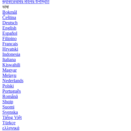
জ্যাকারেআমার মহিলার উপস্থিতি
ভাষা
Bokmål
Čeština
Deutsch
English
Español
Filipino
Français
Hrvatski
Indonesia
Italiana
Kiswahili
Magyar
Melayu
Nederlands
Polski
Português
Română
Shqip
Suomi
Svenska
Tiếng Việt
Türkçe
ελληνικά