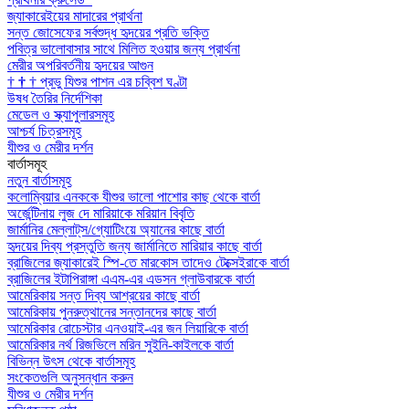
জ্যাকারেইয়ের মাদারের প্রার্থনা
সন্ত জোসেফের সর্বশুদ্ধ হৃদয়ের প্রতি ভক্তি
পবিত্র ভালোবাসার সাথে মিলিত হওয়ার জন্য প্রার্থনা
মেরীর অপরিবর্তনীয় হৃদয়ের আগুন
†
†
†
প্রভু যিশুর পাশন এর চব্বিশ ঘণ্টা
উষধ তৈরির নির্দেশিকা
মেডেল ও স্ক্যাপুলারসমূহ
আশ্চর্য চিত্রসমূহ
যীশুর ও মেরীর দর্শন
বার্তাসমূহ
নতুন বার্তাসমূহ
কলোম্বিয়ার এনককে যীশুর ভালো পাশোর কাছ থেকে বার্তা
অর্জেন্টিনায় লুজ দে মারিয়াকে মরিয়ান বিবৃতি
জার্মানির মেল্লাট্‌স/গ্যোটিংয়ে অ্যানের কাছে বার্তা
হৃদয়ের দিব্য প্রস্তুতি জন্য জার্মানিতে মারিয়ার কাছে বার্তা
ব্রাজিলের জ্যাকারেই স্পি-তে মারকোস তাদেও টেক্সেইরাকে বার্তা
ব্রাজিলের ইটাপিরাঙ্গা এএম-এর এডসন গ্লাউবারকে বার্তা
আমেরিকায় সন্ত দিব্য আশ্রয়ের কাছে বার্তা
আমেরিকায় পুনরুত্থানের সন্তানদের কাছে বার্তা
আমেরিকার রোচেস্টার এনওয়াই-এর জন লিয়ারিকে বার্তা
আমেরিকার নর্থ রিজভিলে মরিন সুইনি-কাইলকে বার্তা
বিভিন্ন উৎস থেকে বার্তাসমূহ
সংকেতগুলি অনুসন্ধান করুন
যীশুর ও মেরীর দর্শন