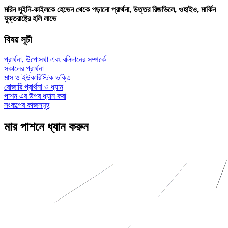
মরিন সুইনি-কাইলকে হেভেন থেকে পড়ানো প্রার্থনা, উত্তর রিজভিলে, ওহাইও, মার্কিন
যুক্তরাষ্ট্রে হলি লাভে
বিষয় সূচী
প্রার্থনা, উপোসথা এবং বলিদানের সম্পর্কে
সকালের প্রার্থনা
মাস ও ইউকারিস্টিক ভক্তি
রোজারি প্রার্থনা ও ধ্যান
পাশন এর উপর ধ্যান করা
সংকল্পের কাজসমূহ
মার পাশনে ধ্যান করুন