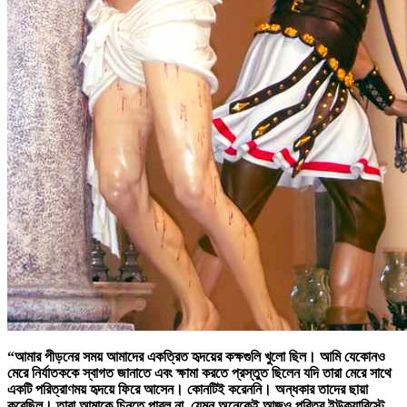
“আমার পীড়নের সময় আমাদের একত্রিত হৃদয়ের কক্ষগুলি খুলো ছিল। আমি যেকোনও
মেরে নির্যাতককে স্বাগত জানাতে এবং ক্ষামা করতে প্রস্তুত ছিলেন যদি তারা মেরে সাথে
একটি পরিত্রাণময় হৃদয়ে ফিরে আসেন। কোনটিই করেননি। অন্ধকার তাদের ছায়া
করেছিল। তারা আমাকে চিনতে পারল না, যেমন অনেকেই আজও পবিত্র ইউক্যারিস্টে