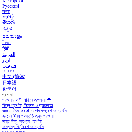
Български
Русский
বাংলা
বதமிழ்
తెలుగు
ಕನ್ನಡ
മലയാളം
ไทย
हिंदी
العربية
اردو
فارسی
עִברִית
中文 (简体)
日本語
한국어
প্রার্থনা
প্রার্থনার রাণী: পবিত্র জপমালা
🌹
ভিন্ন প্রার্থনা, নিবেদন ও দূতাত্মকতা
এনকে যীশুর ভালো পাশোর কাছ থেকে প্রার্থনা
হৃদয়ের দিব্য প্রস্তুতি জন্য প্রার্থনা
সন্ত দিব্য আশ্র্যের প্রার্থনা
অন্যান্য বিবৃতি থেকে প্রার্থনা
প্রার্থনার ক্রুসেড