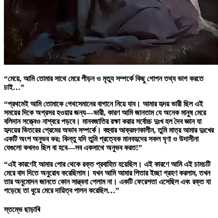
“মেয়ে, আমি তোমার সাথে মেরে পীড়ন ও মৃত্যু সম্পর্কে কিছু গোপন তথ্য ভাগ করতে
চাই…”
“প্রথমেই আমি তোমাকে গেথসেমানের বাগানে নিয়ে যাব। আমার হৃদয় ভারী ছিল এই
সময়ের দিকে অগ্রসর হওয়ার জন্য—ভারী, কারণ আমি জানতাম যে অনেক মানুষ মেরে
বলিদান সত্ত্বেও নাশ্বরে পড়বে। মানবজাতির রক্ষা করার সর্বোচ্চ দুঃখ হল দৈব জ্ঞান যা
হৃদয়ের ভিতরের প্রেমের অভাব সম্পর্কে। বহুবার আক্রমণকালীন, তুমি মাত্র আমার দুঃখের
একটি অংশ অনুভব কর; কিন্তু যদি তুমি প্রত্যেক মানবহৃদের সকল ঘৃণা ও উদাসীনা
যেগুলো কখনও ছিল বা হবে—সব একসাথে অনুভব করত!”
“এই কারণেই আমার পোর থেকে রক্ত প্রবাহিত হয়েছিল। এই কারণে আমি এই চামচটি
মেরে বাদ দিতে অনুরোধ করেছিলাম। যখন আমি আমার পিতার ইচ্ছা গ্রহণ করলাম, তখন
তার অনুমোদন জানতে কোন সান্ত্বনা পেলাম না। একটি ফেরেশতা এসেছিল এবং রক্ত যা
পড়েছে তা ধুয়ে মেরে দায়িত্ব পালন করেছিল…”
স্তম্ভে ছাড়াৰি