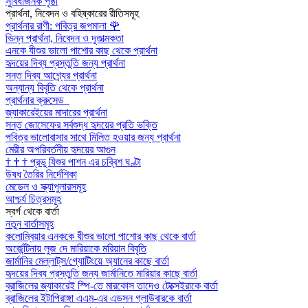
সুবিধাজনক পৃষ্ঠা
প্রার্থনা, নিবেদন ও বহিষ্কারের রীতিসমূহ
প্রার্থনার রাণী: পবিত্র জপমালা
🌹
ভিন্ন প্রার্থনা, নিবেদন ও দূতাত্মকতা
এনকে যীশুর ভালো পাশোর কাছ থেকে প্রার্থনা
হৃদয়ের দিব্য প্রস্তুতি জন্য প্রার্থনা
সন্ত দিব্য আশ্র্যের প্রার্থনা
অন্যান্য বিবৃতি থেকে প্রার্থনা
প্রার্থনার ক্রুসেড
জ্যাকারেইয়ের মাদারের প্রার্থনা
সন্ত জোসেফের সর্বশুদ্ধ হৃদয়ের প্রতি ভক্তি
পবিত্র ভালোবাসার সাথে মিলিত হওয়ার জন্য প্রার্থনা
মেরীর অপরিবর্তনীয় হৃদয়ের আগুন
†
†
†
প্রভু যিশুর পাশন এর চব্বিশ ঘণ্টা
উষধ তৈরির নির্দেশিকা
মেডেল ও স্ক্যাপুলারসমূহ
আশ্চর্য চিত্রসমূহ
স্বর্গ থেকে বার্তা
নতুন বার্তাসমূহ
কলোম্বিয়ার এনককে যীশুর ভালো পাশোর কাছ থেকে বার্তা
অর্জেন্টিনায় লুজ দে মারিয়াকে মরিয়ান বিবৃতি
জার্মানির মেল্লাট্‌স/গ্যোটিংয়ে অ্যানের কাছে বার্তা
হৃদয়ের দিব্য প্রস্তুতি জন্য জার্মানিতে মারিয়ার কাছে বার্তা
ব্রাজিলের জ্যাকারেই স্পি-তে মারকোস তাদেও টেক্সেইরাকে বার্তা
ব্রাজিলের ইটাপিরাঙ্গা এএম-এর এডসন গ্লাউবারকে বার্তা