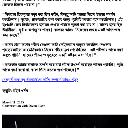
মেরেকে চিনতে পারে না।”
“শিকলের তিরস্কার সহ্য করা ছিল কঠিন, কিন্তু আমি আমার পিতার ইচ্ছায় সমর্পণ
করেছিলাম। সুতরাং, মানবজাতির রক্ষা করার জন্য প্রতিটি আঘাত বহন করেছিলাম। এই
দুঃখগুলি মেরে নির্যাতকদের হৃদয়ের দেখতে পারাকে তুলনা করা যায় না। তাদের হৃদয় ছিল
উদাসীনতা, ঘৃণা ও অপছন্দের পাত্র। কতজন আজও নিজেদের হৃদয়ে একই ভাবনাগুলি
বহন করছে?”
“আমার মাতা আমার শরীরে যেগুলো আমি দেহিকভাবে অনুভব করেছিল সেগুলোর
প্রত্যেকটিতে আধ্যাত্মিকভাবে নিজের শরীরে দুঃখ পেয়েছিলেন। এই পরীক্ষায় তাকে রক্ষা
করতে পারিনি, যা মেরে পীড়ন ও মৃত্যুতে একটি কষ্টকর অংশ ছিল।”
“আজকাল আমার মাতাকে সমর্থন করে যারা তাঁকে উৎসর্গ করেছেন তাদের প্রার্থনা। তুমি
তাকে ব্যর্থ করো না, কারণ তিনি অনেক দুঃখ পাচ্ছেন।”
চেম্বার্স অফ দ্য ইউনাইটেড হার্টস সম্পর্কে আরও পড়ুন
ক্যান্টিং উইথ থর্নস
March 11, 2005
Conversation with Divine Love