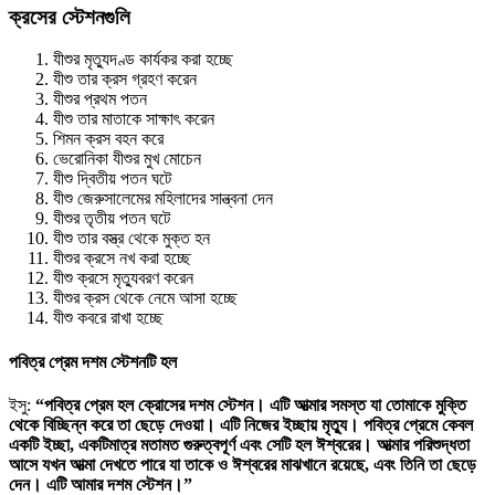
ক্রসের স্টেশনগুলি
যীশুর মৃত্যুদণ্ড কার্যকর করা হচ্ছে
যীশু তার ক্রস গ্রহণ করেন
যীশুর প্রথম পতন
যীশু তার মাতাকে সাক্ষাৎ করেন
শিমন ক্রস বহন করে
ভেরোনিকা যীশুর মুখ মোচেন
যীশু দ্বিতীয় পতন ঘটে
যীশু জেরুসালেমের মহিলাদের সান্ত্বনা দেন
যীশুর তৃতীয় পতন ঘটে
যীশু তার বস্ত্র থেকে মুক্ত হন
যীশুর ক্রসে নখ করা হচ্ছে
যীশু ক্রসে মৃত্যুবরণ করেন
যীশুর ক্রস থেকে নেমে আসা হচ্ছে
যীশু কবরে রাখা হচ্ছে
পবিত্র প্রেম দশম স্টেশনটি হল
ইসু:
“পবিত্র প্রেম হল ক্রোসের দশম স্টেশন। এটি আত্মার সমস্ত যা তোমাকে মুক্তি
থেকে বিচ্ছিন্ন করে তা ছেড়ে দেওয়া। এটি নিজের ইচ্ছায় মৃত্যু। পবিত্র প্রেমে কেবল
একটি ইচ্ছা, একটিমাত্র মতামত গুরুত্বপূর্ণ এবং সেটি হল ঈশ্বরের। আত্মার পরিশুদ্ধতা
আসে যখন আত্মা দেখতে পারে যা তাকে ও ঈশ্বরের মাঝখানে রয়েছে, এবং তিনি তা ছেড়ে
দেন। এটি আমার দশম স্টেশন।”