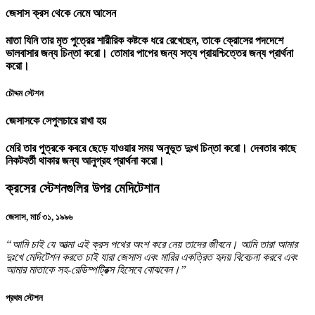
জেসাস ক্রস থেকে নেমে আসেন
মাতা যিনি তার মৃত পুত্রের শারীরিক কষ্টকে ধরে রেখেছেন, তাকে ক্রোসের পদদেশে
ভালবাসার জন্য চিন্তা করো। তোমার পাপের জন্য সত্য প্রায়শ্চিত্তের জন্য প্রার্থনা
করো।
চৌদ্দম স্টেশন
জেসাসকে সেপুলচারে রাখা হয়
মেরি তার পুত্রকে কবরে ছেড়ে যাওয়ার সময় অনুভূত দুঃখ চিন্তা করো। দেবতার কাছে
নিকটবর্তী থাকার জন্য আনুগ্রহ প্রার্থনা করো।
ক্রসের স্টেশনগুলির উপর মেদিটেশান
জেসাস, মার্চ ৩১, ১৯৯৬
“আমি চাই যে আত্মা এই ক্রস পথের অংশ করে নেয় তাদের জীবনে। আমি তারা আমার
দুঃখে মেদিটেশন করতে চাই যারা জেসাস এবং মারির একত্রিত হৃদয় বিবেচনা করবে এবং
আমার মাতাকে সহ-রেডিম্পট্রিক্স হিসেবে বোঝবেন।”
প্রথম স্টেশন