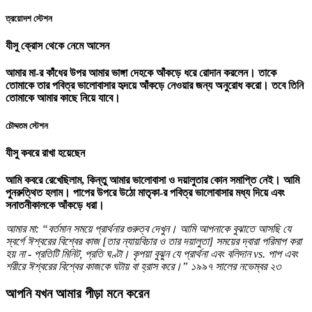
ত্রয়োদশ স্টেশন
যীসু ক্রোস থেকে নেমে আসেন
আমার মা-র কাঁধের উপর আমার ভাঙ্গা দেহকে আঁকড়ে ধরে রোদান করলেন। তাকে
তোমাকে তার পবিত্র ভালোবাসার হৃদয়ে আঁকড়ে নেওয়ার জন্য অনুরোধ করো। তবে তিনি
তোমাকে আমার কাছে নিয়ে যাবে।
চৌদ্দতম স্টেশন
যীসু কবরে রাখা হয়েছেন
আমি কবরে রেখেছিলাম, কিন্তু আমার ভালোবাসা ও দয়ালুতার কোন সমাপ্তি নেই। আমি
পুনরুত্থিত হলাম। পাপের উপরে উঠো মাতৃকা-র পবিত্র ভালোবাসার মধ্য দিয়ে এবং
সনাতনীকালকে আঁকড়ে ধরা।
আমার মা:
“বর্তমান সময়ে প্রার্থনার গুরুত্ব দেখুন। আমি আপনাকে বুঝাতে আসছি যে
স্বর্গে ঈশ্বরের বিশ্বের কাজ [তার ন্যায়বিচার ও তার দয়ালুতা] সময়ের দ্বারা পরিমাপ করা
হয় না - প্রতিটি মিনিট, প্রতি ঘণ্টা। কৃপয়া বুঝুন যে প্রার্থনা এবং বলিদান vs. পাপ এবং
শরীরে ঈশ্বরের বিশ্বের কাজকে ঘটায় বা হ্রাস করে।”
১৯৯৭ সালের নভেম্বর ২৩
আপনি যখন আমার পীড়া মনে করেন