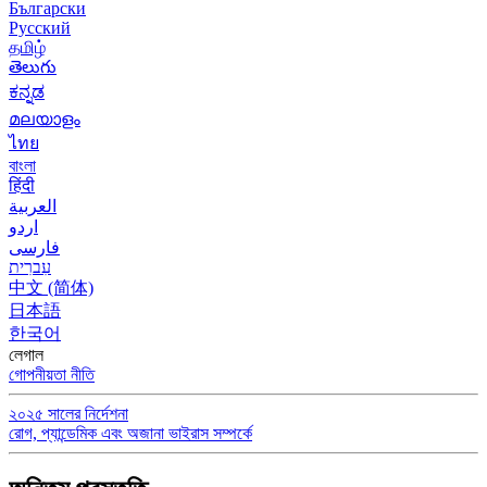
Български
Русский
தமிழ்
తెలుగు
ಕನ್ನಡ
മലയാളം
ไทย
বাংলা
हिंदी
العربية
اردو
فارسی
עִברִית
中文 (简体)
日本語
한국어
লেগাল
গোপনীয়তা নীতি
২০২৫ সালের নির্দেশনা
রোগ, প্যান্ডেমিক এবং অজানা ভাইরাস সম্পর্কে