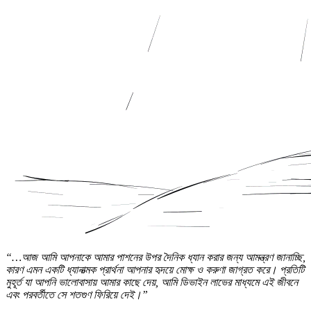
“…আজ আমি আপনাকে আমার পাশনের উপর দৈনিক ধ্যান করার জন্য আমন্ত্রণ জানাচ্ছি,
কারণ এমন একটি ধ্যানাত্মক প্রার্থনা আপনার হৃদয়ে মোক্ষ ও করুণা জাগ্রত করে। প্রতিটি
মুহূর্ত যা আপনি ভালোবাসায় আমার কাছে দেয়, আমি ডিভাইন লাভের মাধ্যমে এই জীবনে
এবং পরবর্তীতে সে শতগুণ ফিরিয়ে দেই।”