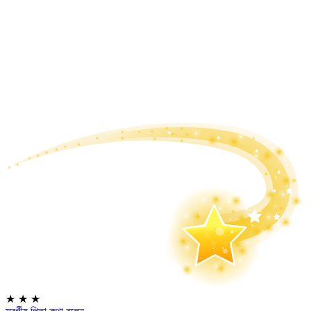
★
★
★