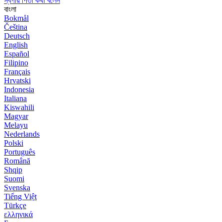
স্বর্গীয় পিতা কথা বলেন
বাংলা
Bokmål
Čeština
Deutsch
English
Español
Filipino
Français
Hrvatski
Indonesia
Italiana
Kiswahili
Magyar
Melayu
Nederlands
Polski
Português
Română
Shqip
Suomi
Svenska
Tiếng Việt
Türkçe
ελληνικά