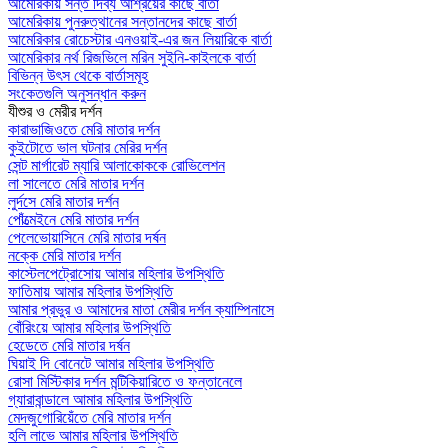
আমেরিকায় সন্ত দিব্য আশ্রয়ের কাছে বার্তা
আমেরিকায় পুনরুত্থানের সন্তানদের কাছে বার্তা
আমেরিকার রোচেস্টার এনওয়াই-এর জন লিয়ারিকে বার্তা
আমেরিকার নর্থ রিজভিলে মরিন সুইনি-কাইলকে বার্তা
বিভিন্ন উৎস থেকে বার্তাসমূহ
সংকেতগুলি অনুসন্ধান করুন
যীশুর ও মেরীর দর্শন
কারাভাজিওতে মেরি মাতার দর্শন
কুইটোতে ভাল ঘটনার মেরির দর্শন
সেন্ট মার্গারেট ম্যারি আলাকোককে রোভিলেশন
লা সালেতে মেরি মাতার দর্শন
লুর্দসে মেরি মাতার দর্শন
পোঁত্মেইনে মেরি মাতার দর্শন
পেলেভোয়াসিনে মেরি মাতার দর্ষন
নক্কে মেরি মাতার দর্শন
কাস্টেলপেট্রোসোয় আমার মহিলার উপস্থিতি
ফাতিমায় আমার মহিলার উপস্থিতি
আমার প্রভুর ও আমাদের মাতা মেরীর দর্শন ক্যাম্পিনাসে
বোঁরিংয়ে আমার মহিলার উপস্থিতি
হেডেতে মেরি মাতার দর্ষন
ঘিয়াই দি বোনেটে আমার মহিলার উপস্থিতি
রোসা মিস্টিকার দর্শন মন্টিকিয়ারিতে ও ফন্তানেলে
গ্যারাবান্ডালে আমার মহিলার উপস্থিতি
মেদজুগোরিয়েঁতে মেরি মাতার দর্শন
হলি লাভে আমার মহিলার উপস্থিতি