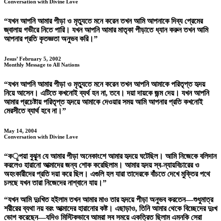
Conversation with Divine Love
“যখন আপনি আমার পীড়া ও মৃত্যুতে মনে করেন তখন আমি আপনাকে দিব্য প্রেমের
জ্বালায় গভীরে নিতে পারি। যখন আপনি আমার মাতৃকা পীড়াতে ধ্যান করুন তখন আমি
আপনার প্রতি কৃতজ্ঞতা অনুভব করি।”
Jesus’ February 5, 2002
Monthly Message to All Nations
“যখন আপনি আমার পীড়া ও মৃত্যুতে মনে করেন তখন আপনি আমাকে পরিতৃপ্ত হৃদয়
নিয়ে আসেন। এটিতে কখনোই ব্যর্থ হন না, তবে। দয়া দায়কে জন্ম দেয়। যখন আপনি
আমার প্রচেষ্টায় পরিতৃপ্ত হৃদয়ে আমাকে দেওয়ার সময় আমি আপনার প্রতি কখনোই
মেরসীতে ব্যার্থ হবে না।”
May 14, 2004
Conversation with Divine Love
“কृপয়া বুঝুন যে আমার পীড়া অনেকাংশে আমার হৃদয়ে ঘটেছিল। আমি নিজেকে বলিদান
করলেও হারানো আত্মাদের জন্য শোক করেছিলাম। আমার হৃদয় স্ব-ন্যায়বিচারের ও
অহংকারীদের প্রতি দয়া করে ছিল। এগুলি হল যারা তাদেরকে বাঁচতে দেখে মুক্তির পথে
চলছে যখন তারা নিজেদের নাশ্বানে যায়।”
“যখন আমি দুঃখিত হইলাম তখন আমার মাও তার হৃদয়ে পীড়া অনুভব করতেন—শুধুমাত্র
শরীরের ব্যথা নয় বরং আত্মাদের হারানোর কষ্ট। এছাড়াও, তিনি আমার থেকে বিচ্ছেদের দুঃখ
ভোগ করেছেন—যদিও মিস্টিকভাবে আমরা সব সময়ে একত্রিত ছিলাম এমনকি সেরা