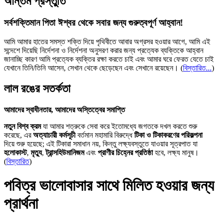
অন্তিম প্রস্তুতি
সর্বশক্তিমান পিতা ঈশ্বর থেকে সবার জন্য গুরুত্বপূর্ণ আহ্বান!
আমি আমার হাতের সমস্ত শক্তি দিয়ে পৃথিবীতে আবার অগ্রসর হওয়ার আগে, আমি এই
সন্দেশে দিয়েছি নির্দেশনা ও নির্দেশনা অনুসরণ করার জন্য প্রত্যেক ব্যক্তিকে আহ্বান
জানাচ্ছি কারণ আমি প্রত্যেক ব্যক্তির রক্ষা করতে চাই এবং আমার ঘরে ফেরত যেতে চাই
যেখানে তিনি/তিনি আসেন, সেখান থেকে ছেড়েছেন এবং সেখানে রয়েছেন।
(
বিস্তারিত...
)
লাল রঙের সতর্কতা
আমাদের স্বাধীনতার, আমাদের অস্তিত্বের সমাপ্তি
নতুন বিশ্ব ক্রম
যা আমার শত্রুকে সেবা করে ইতোমধ্যে জগতকে দখল করতে শুরু
করেছে, এর
অত্যাচারী কর্মসূচী
বর্তমান মহামারি বিরুদ্ধে
টিকা ও টিকাকরণের পরিকল্পনা
দিয়ে শুরু হয়েছে; এই টিকারা সমাধান নয়, কিন্তু লক্ষ্যবস্তুতে যাওয়ার সূত্রপাত যা
হলোকাস্ট
,
মৃত্যু
,
ট্রান্সহিউমানিজম
এবং
প্রাণীর চিহ্নের প্রতিষ্ঠা
হবে, লক্ষ্য মানুষ।
(
বিস্তারিত
)
পবিত্র ভালোবাসার সাথে মিলিত হওয়ার জন্য
প্রার্থনা