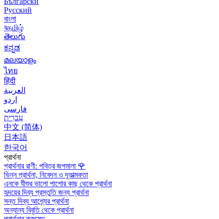
Български
Русский
বাংলা
বதமிழ்
తెలుగు
ಕನ್ನಡ
മലയാളം
ไทย
हिंदी
العربية
اردو
فارسی
עִברִית
中文 (简体)
日本語
한국어
প্রার্থনা
প্রার্থনার রাণী: পবিত্র জপমালা
🌹
ভিন্ন প্রার্থনা, নিবেদন ও দূতাত্মকতা
এনকে যীশুর ভালো পাশোর কাছ থেকে প্রার্থনা
হৃদয়ের দিব্য প্রস্তুতি জন্য প্রার্থনা
সন্ত দিব্য আশ্র্যের প্রার্থনা
অন্যান্য বিবৃতি থেকে প্রার্থনা
প্রার্থনার ক্রুসেড