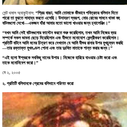
সেন্ট থমাস অ্যাকুইনাস:
“প্রিয় বাচ্চা, আমি তোমাকে কীভাবে পবিত্রতর বলিদান দিতে
পারো তা বুঝতে সাহায্য করতে এসেছি। উদাহরণ স্বরূপ, মোর রোবের সামনে থাকা বহু
বাটনগুলো দেখো—একজন যাঁরা আমার মতো ভালো খাওয়ার জন্য চ্যালেঞ্জিং।”
“যখন আমি সেই বাটনগুলোর ফাস্টেন করতে শুরু করেছিলাম, তখন আমি নিজের ব্যয়
সম্পর্কে সকল ভাবনা ছেড়ে দিয়েছিলাম এবং যীশুতে মনোযোগ কেন্দ্রীকরণ করেছিলাম।
প্রতিটি বাটনে আমি মনের চিত্রণ করে দেখতাম যে আমি যীশুর রানার উপর মুখচুম্বন করছি
—তার রক্তাক্ত মুখমণ্ডল পোনা এবং তার দুঃখিত মাতাকে শান্ত করার জন্য।”
“এই হলো ঈশ্বরকে সবকিছু দানের উপায়। নিজেকে হারিয়ে যাওয়ার চেষ্টা করো এবং
তাকে মনোনিবেশ করো।”
মে ২, ২০০৫
২. প্রতিটি বলিদানকে প্রেমের বলিদানে পরিণত করো