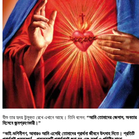
যীশু তার হৃদয় উন্মুক্ত রেখে এখানে আছে।
তিনি বলেন:
“আমি তোমাদের জেসাস, অবতার
হিসেবে জন্মগ্রহণকারী।”
“ভাই-ভগিনীগণ, আবারও আমি এসেছি তোমাদের প্রার্থনা জীবনে উৎসাহ দিতে। প্রতিটি