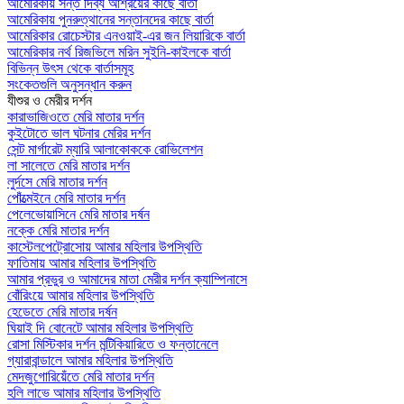
আমেরিকায় সন্ত দিব্য আশ্রয়ের কাছে বার্তা
আমেরিকায় পুনরুত্থানের সন্তানদের কাছে বার্তা
আমেরিকার রোচেস্টার এনওয়াই-এর জন লিয়ারিকে বার্তা
আমেরিকার নর্থ রিজভিলে মরিন সুইনি-কাইলকে বার্তা
বিভিন্ন উৎস থেকে বার্তাসমূহ
সংকেতগুলি অনুসন্ধান করুন
যীশুর ও মেরীর দর্শন
কারাভাজিওতে মেরি মাতার দর্শন
কুইটোতে ভাল ঘটনার মেরির দর্শন
সেন্ট মার্গারেট ম্যারি আলাকোককে রোভিলেশন
লা সালেতে মেরি মাতার দর্শন
লুর্দসে মেরি মাতার দর্শন
পোঁত্মেইনে মেরি মাতার দর্শন
পেলেভোয়াসিনে মেরি মাতার দর্ষন
নক্কে মেরি মাতার দর্শন
কাস্টেলপেট্রোসোয় আমার মহিলার উপস্থিতি
ফাতিমায় আমার মহিলার উপস্থিতি
আমার প্রভুর ও আমাদের মাতা মেরীর দর্শন ক্যাম্পিনাসে
বোঁরিংয়ে আমার মহিলার উপস্থিতি
হেডেতে মেরি মাতার দর্ষন
ঘিয়াই দি বোনেটে আমার মহিলার উপস্থিতি
রোসা মিস্টিকার দর্শন মন্টিকিয়ারিতে ও ফন্তানেলে
গ্যারাবান্ডালে আমার মহিলার উপস্থিতি
মেদজুগোরিয়েঁতে মেরি মাতার দর্শন
হলি লাভে আমার মহিলার উপস্থিতি