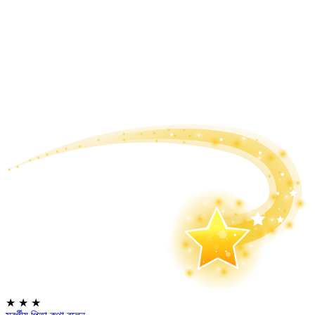
★
★
★