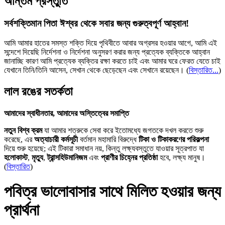
অন্তিম প্রস্তুতি
সর্বশক্তিমান পিতা ঈশ্বর থেকে সবার জন্য গুরুত্বপূর্ণ আহ্বান!
আমি আমার হাতের সমস্ত শক্তি দিয়ে পৃথিবীতে আবার অগ্রসর হওয়ার আগে, আমি এই
সন্দেশে দিয়েছি নির্দেশনা ও নির্দেশনা অনুসরণ করার জন্য প্রত্যেক ব্যক্তিকে আহ্বান
জানাচ্ছি কারণ আমি প্রত্যেক ব্যক্তির রক্ষা করতে চাই এবং আমার ঘরে ফেরত যেতে চাই
যেখানে তিনি/তিনি আসেন, সেখান থেকে ছেড়েছেন এবং সেখানে রয়েছেন।
(
বিস্তারিত...
)
লাল রঙের সতর্কতা
আমাদের স্বাধীনতার, আমাদের অস্তিত্বের সমাপ্তি
নতুন বিশ্ব ক্রম
যা আমার শত্রুকে সেবা করে ইতোমধ্যে জগতকে দখল করতে শুরু
করেছে, এর
অত্যাচারী কর্মসূচী
বর্তমান মহামারি বিরুদ্ধে
টিকা ও টিকাকরণের পরিকল্পনা
দিয়ে শুরু হয়েছে; এই টিকারা সমাধান নয়, কিন্তু লক্ষ্যবস্তুতে যাওয়ার সূত্রপাত যা
হলোকাস্ট
,
মৃত্যু
,
ট্রান্সহিউমানিজম
এবং
প্রাণীর চিহ্নের প্রতিষ্ঠা
হবে, লক্ষ্য মানুষ।
(
বিস্তারিত
)
পবিত্র ভালোবাসার সাথে মিলিত হওয়ার জন্য
প্রার্থনা