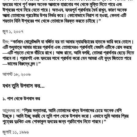
হৃদয়ের সাথে পূর্ণ করুন অনেক আত্মাকে হারানোর পথ থেকে মুক্তি দিতে পারে এবং
ঈশ্বরের পথে নিয়ে যেতে পারে। অতএব, হৃদয়পূর্ন প্রার্থনায় ধৈর্য রাখুন, কারণ অনেক
আত্মা তোমাদের প্রচেষ্টার উপর নির্ভর করে। কোনোভাবে নিরাশ না হওয়া, কেননা এটি
শয়তান যিনি ঈশ্বরের পথ থেকে তোমাকে বিরক্ত করতে চাইছে।”
জুন ১, ২০০৭
যীশু:
“বর্তমান মোমেন্টগুলি যা বর্জিত হয় তা আমার ন্যায়বিচারের হাতকে ভারি করে তোলে।
এটি শুধুমাত্র আমার মায়ের প্রার্থনা এবং তোমাদেরও প্রার্থনাই যেগুলি এটিকে রোধ করছে
—এটি পড়তে থেকে বাঁচিয়ে রাখে। আজ রাতে, আমি বলছি, তোমরা প্রার্থনার ছেড়ে দিতে
পারবে না। প্রায়শই এবং হৃদয়ের সাথে প্রার্থনা করো যেন আমরা এই যুদ্ধ জিততে পারে
—ভালের বিরুদ্ধে মন্দ।”
আগস্ট ১৮, ২০০৬
যখন তুমি উপবাস কর...
১. পাপ থেকে উপবাস কর
আনন্দময় মা:
“প্রিয় সন্তানরা, আমি তোমাদের খাদ্য উপবাসের চেয়ে অনেক বেশি
ইচ্ছুক। আমি ইচ্ছু করছি যে তুমি পাপ থেকে উপবাস করো। এভাবে তুমি আমার প্রিয়
পুত্রের দুঃখিত এবং শোকাকুল হৃদয়ের জন্য প্রতিশোধ নিতে পারবে।”
জুলাই ১১, ১৯৯৬