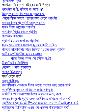
সুবিধাজনক পৃষ্ঠা
প্রার্থনা, নিবেদন ও বহিষ্কারের রীতিসমূহ
প্রার্থনার রাণী: পবিত্র জপমালা
🌹
ভিন্ন প্রার্থনা, নিবেদন ও দূতাত্মকতা
এনকে যীশুর ভালো পাশোর কাছ থেকে প্রার্থনা
হৃদয়ের দিব্য প্রস্তুতি জন্য প্রার্থনা
সন্ত দিব্য আশ্র্যের প্রার্থনা
অন্যান্য বিবৃতি থেকে প্রার্থনা
প্রার্থনার ক্রুসেড
জ্যাকারেইয়ের মাদারের প্রার্থনা
সন্ত জোসেফের সর্বশুদ্ধ হৃদয়ের প্রতি ভক্তি
পবিত্র ভালোবাসার সাথে মিলিত হওয়ার জন্য প্রার্থনা
মেরীর অপরিবর্তনীয় হৃদয়ের আগুন
†
†
†
প্রভু যিশুর পাশন এর চব্বিশ ঘণ্টা
উষধ তৈরির নির্দেশিকা
মেডেল ও স্ক্যাপুলারসমূহ
আশ্চর্য চিত্রসমূহ
স্বর্গ থেকে বার্তা
নতুন বার্তাসমূহ
কলোম্বিয়ার এনককে যীশুর ভালো পাশোর কাছ থেকে বার্তা
অর্জেন্টিনায় লুজ দে মারিয়াকে মরিয়ান বিবৃতি
জার্মানির মেল্লাট্‌স/গ্যোটিংয়ে অ্যানের কাছে বার্তা
হৃদয়ের দিব্য প্রস্তুতি জন্য জার্মানিতে মারিয়ার কাছে বার্তা
ব্রাজিলের জ্যাকারেই স্পি-তে মারকোস তাদেও টেক্সেইরাকে বার্তা
ব্রাজিলের ইটাপিরাঙ্গা এএম-এর এডসন গ্লাউবারকে বার্তা