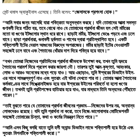
সেন্ট থমাস অ্যাকুইনাস এসেছে।
তিনি বলেন:
“জেসাসকে প্রশংসা হোক।”
“আমি সবার জন্য আসেছি যারা পবিত্রতা অনুসন্ধান করছে। যদি তোমাদের আত্মা সমস্ত
গুণাবলী নিয়ে গঠিত হয়, তবে বোঝে নাও যে তোমাদের প্রার্থনা জীবন হল সেই মর্টারের
মতো যা গুণের ইটগুলোর স্থান ধরে রাখে। ছাড়াই মর্টার, ইটগুলো ভেঙে পড়বে এবং ঢলে
যাবে। ছাড়া প্রার্থনারা, গুনাবলী দুর্বলতা ও পাপের দ্বারা প্রতিস্থাপিত হবে। একটি
শক্তিশালী ইটের দেয়াল আগুনের বিরুদ্ধে অপরাজেয়। মর্টার ছাড়াই ইটের দেওয়ালটি
সহজেই ঢলে যাবে এবং শৈতানের ধোঁয়ার দাগ দিয়ে পবিত্র হয়ে যাবে।”
“যখন তোমরা নিজেদের প্রতিদিনের প্রার্থনা জীবনকে উপেক্ষা কর, তখন তুমি হৃদয়ে
শৈতানের পরামর্শ দিয়ে প্রবেশ করার জায়গা দৌ। তারপর তুই আত্ম-কৃষ্ণতা, আহংকার,
লোভ ও আরও অনেকের মধ্যে পড়ে যাও। আর এছাড়াও, তুমি ঈশ্বরের ডিভাইন উইল-
এর সাথে সামঞ্জস্যপূর্ণ নাও এবং সুতরাং এই ঘটনা দেখতে পার না। তোমার আত্মা শৈতানের
কর্মকাণ্ডের সাথে সিঙ্ক্রোনাইজড হয়ে যায় ঈশ্বরের উইলের পরিবর্তে যা হলো গুণের
জীবন। তখনই তুমি প্রতিপক্ষের হাতিয়ার হয়ে যাও, যার মাধ্যমে তিনি অন্যদের পৌঁছাতে
পারেন।”
“তাই বুঝতে পারে যে তোমাদের প্রার্থনা জীবনের প্রভাব—নিজেদের উপর নয়, অন্যান্য
লোকদেরও রয়েছে। যদি তুমি প্রার্থনা না করো, তবে নিজে-ভালোবাসার মোটিভেশনটি
সহজেই তোমারের চিন্তা, কথা ও কর্মের নিয়ন্ত্রণ নিতে পারে।”
“আমি এসব কিছু বলছি যাতে তুমি হলী অ্যান্ড ডিভাইন লাভে শক্তিশালী হয়ে উঠো এবং
সুতরাং মিশনটিকে শক্তিশালী করো।”