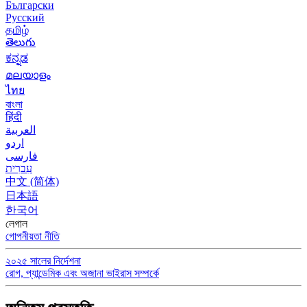
Български
Русский
தமிழ்
తెలుగు
ಕನ್ನಡ
മലയാളം
ไทย
বাংলা
हिंदी
العربية
اردو
فارسی
עִברִית
中文 (简体)
日本語
한국어
লেগাল
গোপনীয়তা নীতি
২০২৫ সালের নির্দেশনা
রোগ, প্যান্ডেমিক এবং অজানা ভাইরাস সম্পর্কে