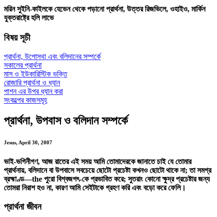
মরিন সুইনি-কাইলকে হেভেন থেকে পড়ানো প্রার্থনা, উত্তর রিজভিলে, ওহাইও, মার্কিন
যুক্তরাষ্ট্রে হলি লাভে
বিষয় সূচী
প্রার্থনা, উপোসথা এবং বলিদানের সম্পর্কে
সকালের প্রার্থনা
মাস ও ইউকারিস্টিক ভক্তি
রোজারি প্রার্থনা ও ধ্যান
পাশন এর উপর ধ্যান করা
সংকল্পের কাজসমূহ
প্রার্থনা, উপবাস ও বলিদান সম্পর্কে
Jesus, April 30, 2007
ভাই-ভগিনীগণ, আজ রাতের এই সময় আমি তোমাদেরকে জানাতে চাই যে
তোমার
প্রার্থনায়, বলিদানে বা উপবাসে সবচেয়ে ছোটো প্রচেষ্টা কখনও ছোটো থাকে না; তা সমগ্র
ব্রহ্মাণ্ড—the পুরো বিশ্বজগৎ-কে প্রভাবিত করে; সুতরাং কোনো ক্ষুদ্র প্রচেষ্টার জন্য
তোমরা নিরাশ হও না, কারণ আমি সেইটাকে গ্রহণ করি এবং বড়ো করে ফেলি।
প্রার্থনা জীবন