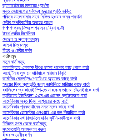
জ্যাকারেইয়ের মাদারের প্রার্থনা
সন্ত জোসেফের সর্বশুদ্ধ হৃদয়ের প্রতি ভক্তি
পবিত্র ভালোবাসার সাথে মিলিত হওয়ার জন্য প্রার্থনা
মেরীর অপরিবর্তনীয় হৃদয়ের আগুন
†
†
†
প্রভু যিশুর পাশন এর চব্বিশ ঘণ্টা
উষধ তৈরির নির্দেশিকা
মেডেল ও স্ক্যাপুলারসমূহ
আশ্চর্য চিত্রসমূহ
যীশুর ও মেরীর দর্শন
বার্তাসমূহ
নতুন বার্তাসমূহ
কলোম্বিয়ার এনককে যীশুর ভালো পাশোর কাছ থেকে বার্তা
অর্জেন্টিনায় লুজ দে মারিয়াকে মরিয়ান বিবৃতি
জার্মানির মেল্লাট্‌স/গ্যোটিংয়ে অ্যানের কাছে বার্তা
হৃদয়ের দিব্য প্রস্তুতি জন্য জার্মানিতে মারিয়ার কাছে বার্তা
ব্রাজিলের জ্যাকারেই স্পি-তে মারকোস তাদেও টেক্সেইরাকে বার্তা
ব্রাজিলের ইটাপিরাঙ্গা এএম-এর এডসন গ্লাউবারকে বার্তা
আমেরিকায় সন্ত দিব্য আশ্রয়ের কাছে বার্তা
আমেরিকায় পুনরুত্থানের সন্তানদের কাছে বার্তা
আমেরিকার রোচেস্টার এনওয়াই-এর জন লিয়ারিকে বার্তা
আমেরিকার নর্থ রিজভিলে মরিন সুইনি-কাইলকে বার্তা
বিভিন্ন উৎস থেকে বার্তাসমূহ
সংকেতগুলি অনুসন্ধান করুন
যীশুর ও মেরীর দর্শন