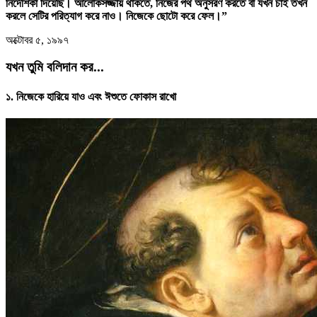
নির্দেশিকা দিয়েছি। আলোকসজ্জায় থাকতে, নিজের পথ অনুসরণ করতে বা যখন চাই তখন
করলে সেটির পরিত্যাগ করে নাও। নিজেকে ছোটো করে ফেল।”
অক্টোবর ৫, ১৯৯৭
যখন তুমি বলিদান কর...
১. নিজেকে হারিয়ে যাও এবং ঈশুতে ফোকাস রাখো