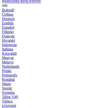
জ্যাকারেআমার মহিলার উপস্থিতি
ভাষা
Bokmål
Čeština
Deutsch
English
Español
Filipino
Français
Hrvatski
Indonesia
Italiana
Kiswahili
Magyar
Melayu
Nederlands
Polski
Português
Română
Shqip
Suomi
Svenska
Tiếng Việt
Türkçe
ελληνικά