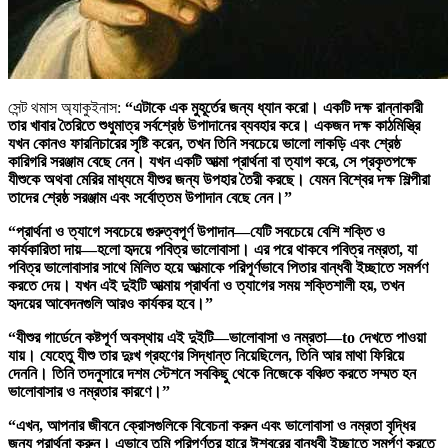
সেন্ট থমাস অ্যাকুইনাস:
“এটাকে এক মুহূর্তের জন্য ধ্যান করো। একটি দক্ষ রান্নাকারী
তার খাবার তৈরিতে শুধুমাত্র সর্বশ্রেষ্ঠ উপাদানের ব্যবহার করে। একজন দক্ষ কাঠমিস্ত্রি
যখন কোনও ফারনিচারের সৃষ্টি করেন, তখন তিনি সবচেয়ে ভালো লাকড়ি এবং শ্রেষ্ঠ
কারিগরি সরঞ্জাম বেছে নেন। যখন একটি আত্মা প্রার্থনা বা ত্যাগ করে, সে প্রকৃতপক্ষে
যীশুকে অথবা মেরির মাধ্যমে যীশুর জন্য উপহার তৈরী করছে। যেমন বিশ্বের দক্ষ শিল্পীরা
তাদের শ্রেষ্ঠ সরঞ্জাম এবং সর্বোত্তম উপাদান বেছে নেন।”
“প্রার্থনা ও ত্যাগে সবচেয়ে গুরুত্বপূর্ণ উপাদান—যেটি সবচেয়ে বেশি শক্তি ও
কার্যকারিতা দায়—হলো হৃদয়ে পবিত্র ভালোবাসা। এর পরে থাকবে পবিত্র নম্রতা, যা
পবিত্র ভালোবাসার সাথে মিলিত হয়ে আত্মাকে পরিপূর্ণভাবে পিতার বান্ধবী ইচ্ছাতে সমর্পণ
করতে দেয়। যখন এই দুইটি আত্মায় প্রার্থনা ও ত্যাগের সময় শক্তিশালী হয়, তখন
হৃদয়ের আবেদনগুলি আরও কার্যকর হবে।”
“যীশুর গার্ডেনে কষ্টপূর্ণ অবস্থায় এই দুইটি—ভালোবাসা ও নম্রতা—to দেখতে পাওয়া
যায়। যেহেতু যীশু তার দুঃখ গ্রহণের সিদ্ধান্ত নিয়েছিলেন, তিনি আর মাথা ফিরিয়ে
দেননি। তিনি তদনুসারে দশম স্টেশনে সবকিছু থেকে নিজেকে বঞ্চিত করতে সম্মত হন
ভালোবাসার ও নম্রতার কারণে।”
“এখন, আপনার জীবনে ক্রোসগুলিকে বিবেচনা করুন এবং ভালোবাসা ও নম্রতা বৃদ্ধির
জন্য প্রার্থনা করুন। এভাবে তুমি পরিপূর্ণতর হারে ঈশ্বরের বান্ধবী ইচ্ছাতে সমর্পণ করতে