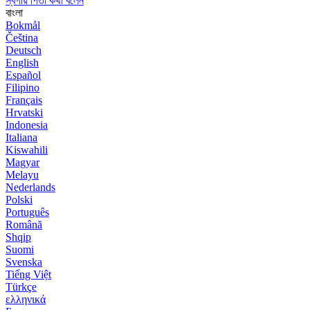
স্বর্গীয় পিতা কথা বলেন
বাংলা
Bokmål
Čeština
Deutsch
English
Español
Filipino
Français
Hrvatski
Indonesia
Italiana
Kiswahili
Magyar
Melayu
Nederlands
Polski
Português
Română
Shqip
Suomi
Svenska
Tiếng Việt
Türkçe
ελληνικά