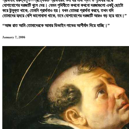
প্রার্থনাই গুরুত্বপূর্ণ—প্রত্যেকটি প্রার্থনারই শুনা হয় এবং স্বর্গ ও পৃথিবীর মাঝে
যোগাযোগের দরজাটি খুলে দেয়। যেমন পৃথিবীতে কখনো কখনো দরজাগুলো একটু ছোটো
করে উন্মুক্ত থাকে, তেমনি প্রার্থনাও হয়। যখন তোমরা প্রার্থনা করবে, তখন যদি
তোমাদের হৃদয়ে বেশি ভালোবাসা থাকে, তবে যোগাযোগের দরজাটি আরও বড় হয়ে যাবে।”
“আজ রাত আমি তোমাদেরকে আমার ডিভাইন লাভের আশীর্বাদ দিয়ে যাচ্ছি।”
January 7, 2006